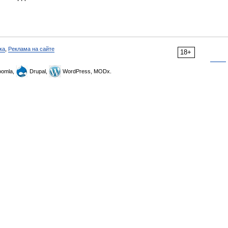
ка
,
Реклама на сайте
18+
omla,
Drupal,
WordPress, MODx.