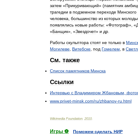
затем
«
Прикуривающий
» (
памятник
амбиц
трагедии
в
подземном
переходе
Минского
человека
,
большинство
из
которых
молоды
появлялись
новые
работы:
«
Фотограф
», «
«
Банщик
», «
Звездочет
»
и
др
.
Работы
скульптора
стоят
не
только
в
Минс
Могилеве
,
Витебске
,
под
Гомелем
,
в
Светл
См
.
также
Список
памятников
Минска
Ссылки
Интервью
с
Владимиром
Жбановым
,
фото
www
.
privet
-
minsk
.
com
/
ru
/
zhbanov
-
ru
.
html
Wikimedia
Foundation
.
2010
.
Игры ⚽
Поможем сделать НИР