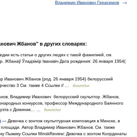
Владимир Иванович Герасимов
нович Жбанов" в других словарях:
дии есть статьи о других людях с такой фамилией, см.
 Жбанаў Ўладзiмiр Iванавiч Дата рождения: 26 января 1954(
 Иванович Жбанов (род. 26 января 1954) белорусский
рчество 3 См. также 4 Ссылки // …
Википедия
в, Владимир Иванович белорусский скульптор. Жбанов,
ународных конкурсов, профессор Международного Баянного
 дуэта с Доминик… …
Википедия
)
— Девочка с зонтом скульптурная композиция в Минске, в
 площади. Автор Владимир Иванович Жбанов. См. также
ку Пыжику Ссылки MinskReview: Девочка с зонтом Координаты