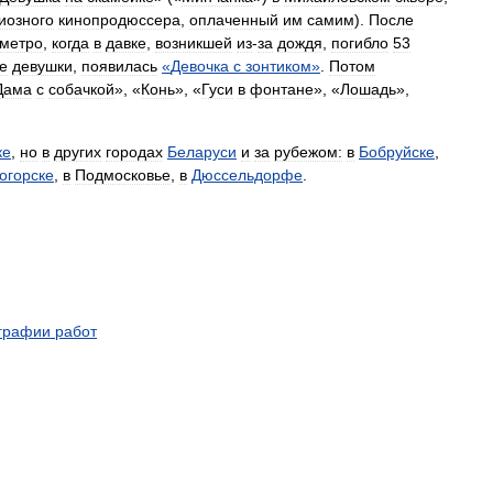
иозного
кинопродюссера
,
оплаченный
им
самим
).
После
метро
,
когда
в
давке
,
возникшей
из
-
за
дождя
,
погибло
53
е
девушки
,
появилась
«
Девочка
с
зонтиком
»
.
Потом
Дама
с
собачкой
», «
Конь
», «
Гуси
в
фонтане
», «
Лошадь
»,
ке
,
но
в
других
городах
Беларуси
и
за
рубежом:
в
Бобруйске
,
огорске
,
в
Подмосковье
,
в
Дюссельдорфе
.
графии
работ