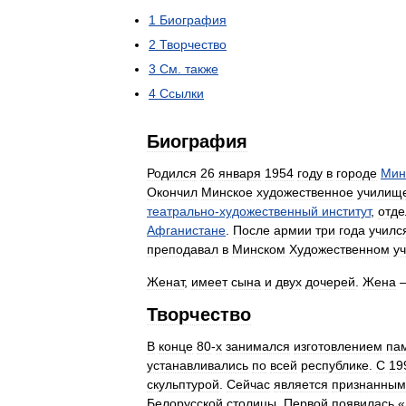
1
Биография
2
Творчество
3
См
.
также
4
Ссылки
Биография
Родился
26
января
1954
году
в
городе
Мин
Окончил
Минское
художественное
училищ
театрально
-
художественный
институт
,
отд
Афганистане
.
После
армии
три
года
училс
преподавал
в
Минском
Художественном
у
Женат
,
имеет
сына
и
двух
дочерей
.
Жена
Творчество
В
конце
80
-
х
занимался
изготовлением
па
устанавливались
по
всей
республике
.
С
19
скульптурой
.
Сейчас
является
признанным
Белорусской
столицы
.
Первой
появилась
«