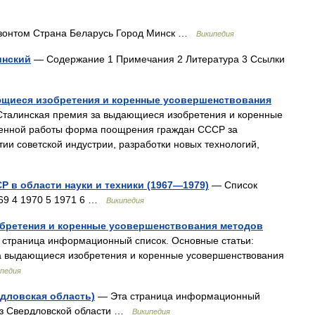
 зонтом Страна Беларусь Город Минск …
Википедия
инский
— Содержание 1 Примечания 2 Литература 3 Ссылки
ющиеся изобретения и коренные усовершенствования
талинская премия за выдающиеся изобретения и коренные
венной работы форма поощрения граждан СССР за
тии советской индустрии, разработки новых технологий,
 в области науки и техники (1967—1979)
— Список
969 4 1970 5 1971 6 …
Википедия
бретения и коренные усовершенствования методов
страница информационный список. Основные статьи:
а выдающиеся изобретения и коренные усовершенствования
педия
дловская область)
— Эта страница информационный
 из Свердловской области …
Википедия