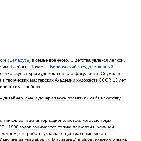
ске
(
Беларусь
)
в
семье
военного
.
С
детства
увлекся
лепкой
.
е
им
.
Глебова
.
Позже
—
Белорусский
государственный
еление
скульптуры
художественного
факультета
.
Служил
в
я
в
творческих
мастерских
Академии
художеств
СССР
.
13
лет
чилище
им
.
Глебова
.
—
дизайнер
,
сын
и
дочери
также
посвятили
себя
искусству
.
мятников
воинам
-
интернационалистам
,
которые
тогда
97
—
1998
годов
занимается
только
парковой
и
уличной
мэтром
,
его
работы
украшают
центральные
места
Девушка
на
скамейке
» («
Минчанка
»)
в
Михайловском
сквере
,