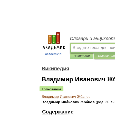
Словари и энциклоп
academic.ru
Википедия
Толкования
Википедия
Владимир Иванович Ж
Толкование
Владимир
Иванович
Жбанов
Влади́мир
Ива́нович
Жба́нов
(
род
.
26
ян
Содержание