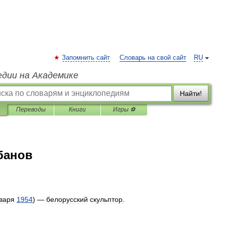
Запомнить сайт
Словарь на свой сайт
RU
едии на Академике
Найти!
Переводы
Книги
Игры ⚽
банов
варя
1954
) —
белорусский
скульптор
.