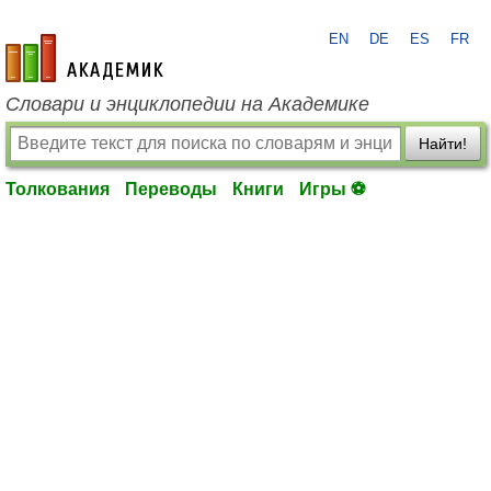
EN
DE
ES
FR
academic.ru
Словари и энциклопедии на Академике
Найти!
Толкования
Переводы
Книги
Игры ⚽