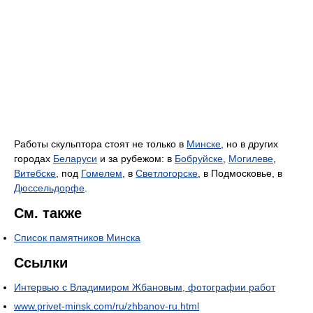
Работы скульптора стоят не только в
Минске
, но в других
городах
Беларуси
и за рубежом: в
Бобруйске
,
Могилеве
,
Витебске
, под
Гомелем
, в
Светлогорске
, в Подмосковье, в
Дюссельдорфе
.
См. также
Список памятников Минска
Ссылки
Интервью с Владимиром Жбановым, фотографии работ
www.privet-minsk.com/ru/zhbanov-ru.html