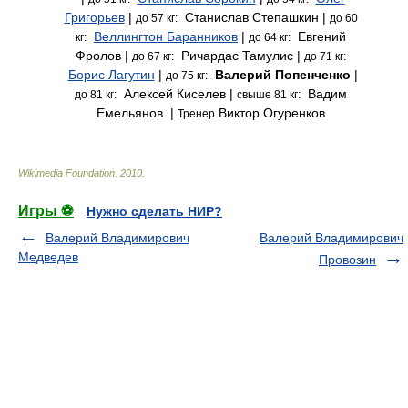
Григорьев
|
Станислав Степашкин |
до 57 кг:
до 60
Веллингтон Баранников
|
Евгений
кг:
до 64 кг:
Фролов |
Ричардас Тамулис |
до 67 кг:
до 71 кг:
Борис Лагутин
|
Валерий Попенченко
|
до 75 кг:
Алексей Киселев |
Вадим
до 81 кг:
свыше 81 кг:
Емельянов |
Виктор Огуренков
Тренер
Wikimedia Foundation
.
2010
.
Игры ⚽
Нужно сделать НИР?
Валерий Владимирович
Валерий Владимирович
Медведев
Провозин