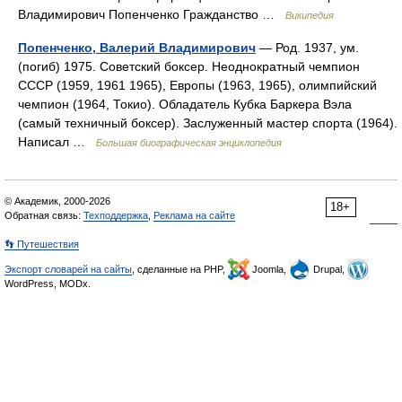
Владимирович Попенченко Гражданство …
Википедия
Попенченко, Валерий Владимирович
— Род. 1937, ум.
(погиб) 1975. Советский боксер. Неоднократный чемпион
СССР (1959, 1961 1965), Европы (1963, 1965), олимпийский
чемпион (1964, Токио). Обладатель Кубка Баркера Вэла
(самый техничный боксер). Заслуженный мастер спорта (1964).
Написал …
Большая биографическая энциклопедия
© Академик, 2000-2026
18+
Обратная связь:
Техподдержка
,
Реклама на сайте
👣 Путешествия
Экспорт словарей на сайты
, сделанные на PHP,
Joomla,
Drupal,
WordPress, MODx.