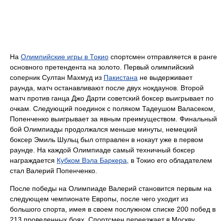
На
Олимпийские игры в Токио
спортсмен отправляется в ранге
основного претендента на золото. Первый олимпийский
соперник Султан Махмуд из
Пакистана
не выдерживает
раунда, матч останавливают после двух нокдаунов. Второй
матч против ганца Джо Дарти советский боксер выигрывает по
очкам. Следующий поединок с поляком Тадеушом Валасеком,
Попенченко выигрывает за явным преимуществом. Финальный
бой Олимпиады продолжался меньше минуты, немецкий
боксер Эмиль Шульц был отправлен в нокаут уже в первом
раунде. На каждой Олимпиаде самый техничный боксер
награждается
Кубком Вэла Баркера
, в Токио его обладателем
стал Валерий Попенченко.
После победы на Олимпиаде Валерий становится первым на
следующем чемпионате Европы, после чего уходит из
большого спорта, имея в своем послужном списке 200 побед в
213 проведенных боях. Спортсмен переезжает в Москву,