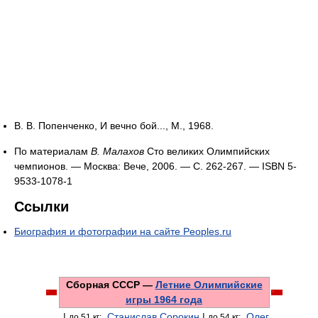
В. В. Попенченко, И вечно бой..., М., 1968.
По материалам
В. Малахов
Сто великих Олимпийских
чемпионов. — Москва: Вече, 2006. — С. 262-267. — ISBN 5-
9533-1078-1
Ссылки
Биография и фотографии на сайте Peoples.ru
Сборная СССР
—
Летние Олимпийские
игры 1964 года
|
Станислав Сорокин
|
Олег
до 51 кг:
до 54 кг: