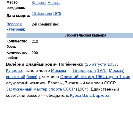
Место
Кунцево
,
Москва
рождения:
15 февраля
1975
Дата смерти:
Весовая
2-й средний вес
категория
:
Любительская карьера
Количество
213
боёв:
Количество
200
побед:
Вале́рий Влади́мирович Попе́нченко
(
26 августа
1937
,
Кунцево
, ныне в черте
Москвы
—
15 февраля
1975
,
Москва
) —
советский
боксёр
, чемпион
Олимпийских игр 1964 года в Токио
,
двукратный чемпион Европы, 7-кратный чемпион СССР.
Заслуженный мастер спорта СССР
(1964). Единственный
советский боксёр — обладатель
Кубка Вэла Баркера
.