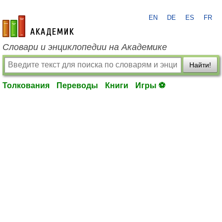
EN
DE
ES
FR
academic.ru
Словари и энциклопедии на Академике
Найти!
Толкования
Переводы
Книги
Игры ⚽