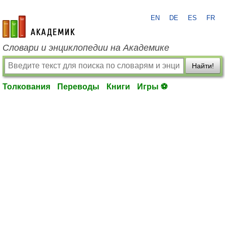
EN
DE
ES
FR
academic.ru
Словари и энциклопедии на Академике
Найти!
Толкования
Переводы
Книги
Игры ⚽