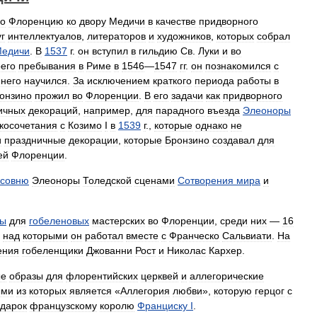
во
Флоренцию
ко
двору
Медичи
в
качестве
придворного
уг
интеллектуалов
,
литераторов
и
художников
,
которых
собрал
едичи
.
В
1537
г
.
он
вступил
в
гильдию
Св
.
Луки
и
во
оего
пребывания
в
Риме
в
1546
—
1547
гг
.
он
познакомился
с
него
научился
.
За
исключением
краткого
периода
работы
в
онзино
прожил
во
Флоренции
.
В
его
задачи
как
придворного
ичных
декораций
,
например
,
для
парадного
въезда
Элеоноры
косочетания
с
Козимо
I
в
1539
г
.,
которые
однако
не
и
праздничные
декорации
,
которые
Бронзино
создавал
для
ей
Флоренции
.
асовню
Элеоноры
Толедской
сценами
Сотворения
мира
и
зы
для
гобеленовых
мастерских
во
Флоренции
,
среди
них
—
16
,
над
которыми
он
работал
вместе
с
Франческо
Сальвиати
.
На
ения
гобеленщики
Джованни
Рост
и
Николас
Кархер
.
ые
образы
для
флорентийских
церквей
и
аллегорические
ыми
из
которых
является
«
Аллегория
любви
»,
которую
герцог
с
дарок
французскому
королю
Франциску
I
.