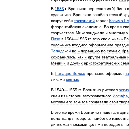
В
1533
г
.
Бронзино
переехал
из
Урбино
художника
.
Бронзино
вошёл
в
тесный
кр
вокруг
себя
тосканский
герцог
Козимо
I
М
флорентийскую
академию
.
Во
время
св
творчеством
Микеланджело
и
многому
у
Пизе
в
1564
—
1565
гг
.
всю
свою
жизнь
Бр
художника
входило
оформление
праздн
Толедской
во
Флоренцию
по
случаю
бра
сохранились
,
как
и
другие
театральные
Медичи
и
других
аристократических
сем
В
Палаццо
Веккьо
Бронзино
оформил
ч
ликами
святых
.
В
1540
—
1555
гг
.
Бронзино
рисовал
эски
сцен
из
истории
ветхозаветного
Иосифа
мотивы
его
эскизов
создавали
свои
твор
В
это
же
время
Бронзино
пишет
алтарн
полотна
для
герцога
,
наиболее
известн
дипломатическими
целями
передал
в
по