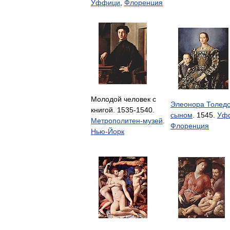
Уффици
,
Флоренция
Молодой
человек
с
Элеонора
Толедс
книгой
.
1535
-
1540
.
сыном
.
1545
.
Уф
Метрополитен
-
музей
.
Флоренция
Нью
-
Йорк