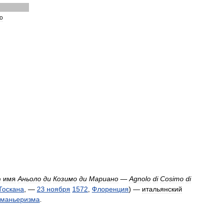
о
е
имя
Аньоло
ди
Козимо
ди
Мариано
—
Agnolo
di
Cosimo
di
Тоскана
, —
23
ноября
1572
,
Флоренция
) —
итальянский
маньеризма
.