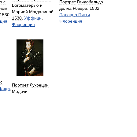
о
с
Портрет
Гвидобальдо
Богоматерью
и
ном
делла
Ровере
.
1532
.
Марией
Магдалиной
.
1530
.
Палаццо
Питти
.
1530
.
Уффици
,
ция
Флоренция
Флоренция
с
Портрет
Лукреции
фици
,
Медичи