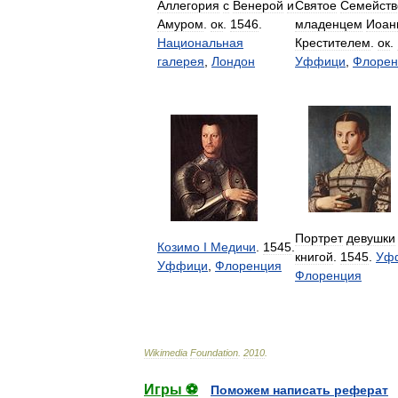
Аллегория
с
Венерой
и
Святое
Семейств
Амуром
.
ок
.
1546
.
младенцем
Иоан
Национальная
Крестителем
.
ок
.
галерея
,
Лондон
Уффици
,
Флорен
Портрет
девушки
Козимо
I
Медичи
.
1545
.
книгой
.
1545
.
Уф
Уффици
,
Флоренция
Флоренция
Wikimedia
Foundation
.
2010
.
Игры ⚽
Поможем написать реферат