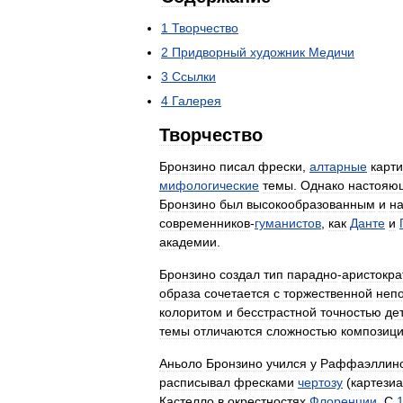
1
Творчество
2
Придворный
художник
Медичи
3
Ссылки
4
Галерея
Творчество
Бронзино
писал
фрески
,
алтарные
карт
мифологические
темы
.
Однако
настояю
Бронзино
был
высокообразованным
и
н
современников
-
гуманистов
,
как
Данте
и
академии
.
Бронзино
создал
тип
парадно
-
аристокра
образа
сочетается
с
торжественной
неп
колоритом
и
бесстрастной
точностью
де
темы
отличаются
сложностью
композиц
Аньоло
Бронзино
учился
у
Раффаэллин
расписывал
фресками
чертозу
(
картези
Кастелло
в
окрестностях
Флоренции
.
С