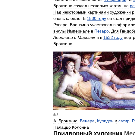
Бронзино
создал
несколько
картин
на
ре
Над
некоторыми
картинами
художники
р
очень
сложно
.
В
1530
году
он
стал
прид
Ровере
.
Бронзино
участвовал
в
оформле
виллы
Империале
в
Пезаро
.
Для
Гвидоб
Аполлона
и
Марсия
»
и
в
1532
году
порт
Бронзино
.
А
.
Бронзино
.
Венера
,
Купидон
и
сатир
.
Р
Палаццо
Колонна
Придворный
художник
Ме