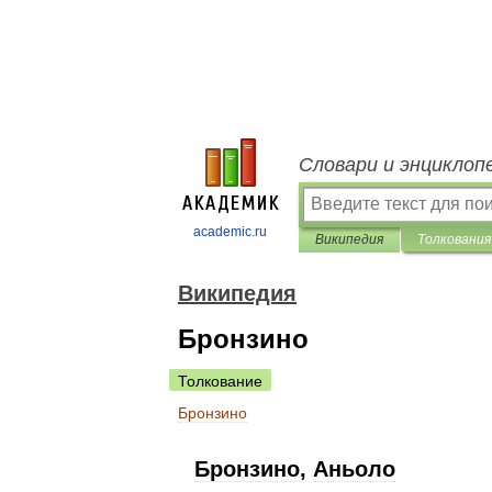
Словари и энциклоп
academic.ru
Википедия
Толкования
Википедия
Бронзино
Толкование
Бронзино
Бронзино
,
Аньоло