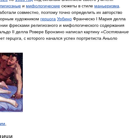
лигиозные
и
мифологические
сюжеты
в
стиле
маньеризма
.
аботали
совместно
,
поэтому
точно
определить
их
авторство
ворным
художником
герцога
Урбино
Франческо
I
Мария
делла
нии
фресками
религиозного
и
мифологического
содержания
альдо
II
делла
Ровере
Бронзино
написал
картину
«
Состязание
рет
герцога
,
с
которого
начался
успех
портретиста
Аньоло
им
,
дичи