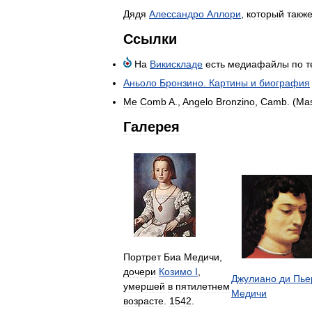
Дядя
Алессандро
Аллори
,
который
такж
Ссылки
На
Викискладе
есть
медиафайлы
по
т
Аньоло
Бронзино
.
Картины
и
биография
Me
Comb
A
.,
Angelo
Bronzino
,
Camb
. (
Ma
Галерея
Портрет
Биа
Медичи
,
дочери
Козимо
I
,
Джулиано
ди
Пье
умершей
в
пятилетнем
Медичи
возрасте
.
1542
.