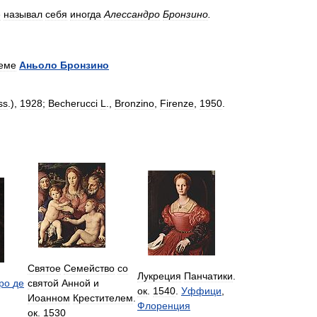
е
называл
себя
иногда
Алессандро
Бронзино
.
еме
Аньоло
Бронзино
ss
.),
1928
;
Becherucci
L
.,
Bronzino
,
Firenze
,
1950
.
Святое
Семейство
со
Лукреция
Панчатики
.
ро
де
святой
Анной
и
ок
.
1540
.
Уффици
,
Иоанном
Крестителем
.
Флоренция
ок
.
1530