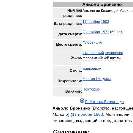
Аньоло
Бронзино
Имя
при
Аньоло
ди
Козимо
ди
Мариан
рождении:
17
ноября
1503
Дата
рождения:
23
ноября
1572
(
69
лет
)
Дата
смерти:
Флоренция
Место
смерти:
итальянский
живописец
Жанр:
флорентийской
школы
маньеризм
Стиль:
Козимо
I
Медичи
Покровители:
Понтормо
Влияние:
Работы
на
Викискладе
Аньоло
Бронзино
(
Bronzino
,
настояще
Mariano
) (
17
ноября
1503
,
Монтичелли
,
живописец
,
выдающийся
представитель
Содержание