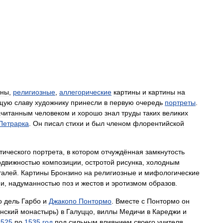
ины
,
религиозные
,
аллегорические
картины
и
картины
на
щую
славу
художнику
принесли
в
первую
очередь
портреты
.
ачитанным
человеком
и
хорошо
знал
труды
таких
великих
Петрарка
.
Он
писал
стихи
и
был
членом
флорентийской
тического
портрета
,
в
котором
отчуждённая
замкнутость
одвижностью
композиции
,
остротой
рисунка
,
холодным
талей
.
Картины
Бронзино
на
религиозные
и
мифологические
ии
,
надуманностью
поз
и
жестов
и
эротизмом
образов
.
о
дель
Гарбо
и
Джакопо
Понтормо
.
Вместе
с
Понтормо
он
анский
монастырь
)
в
Галуццо
,
виллы
Медичи
в
Кареджи
и
1525
по
1535
год
под
сильным
влиянием
своего
учителя