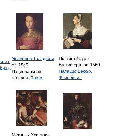
Портрет
Лауры
Элеонора
Толедская
.
кая
с
Баттифери
.
ок
.
1560
.
ок
.
1545
.
фици
,
Палаццо
Веккьо
.
Национальная
Флоренция
галерея
.
Прага
Мёртвый
Христос
с