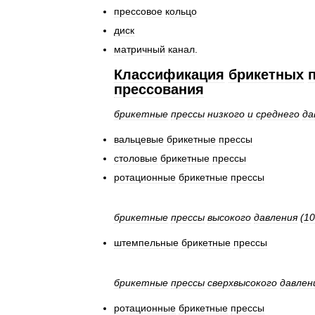
прессовое
кольцо
диск
матричный
канал
.
Классификация
брикетных
прессования
брикетные
прессы
низкого
и
среднего
да
вальцевые
брикетные
прессы
столовые
брикетные
прессы
ротационные
брикетные
прессы
брикетные
прессы
высокого
давления
(
10
штемпельные
брикетные
прессы
брикетные
прессы
сверхвысокого
давлен
ротационные
брикетные
прессы