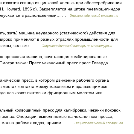
я отжатия свинца из цинковой «пены» при обессеребривании
 H. Howard, 1896 г.). Закрепляется на штоке пневмоцилиндра
и опускается в расположенный… …
Энциклопедический словарь по
ить, жать) машина неударного (статического) действия для
широко применяют в разных отраслях промышленности для
 резины, сельско… …
Энциклопедический словарь по металлургии
ечно прессовая машина, сочетающая комбинированные
 Смотри также: Пресс чеканочный пресс пресс Говарда …
еханический пресс, в котором движение рабочего органа
в местах контакта между маховиком и врашающимися
ногда называют винтовым фрикционным молотом или… …
кальный кривошипный пресс для калибровки, чеканки поковок,
штампах. Операции, выполняемые на чеканочном прессе,
ри малых рабочих ходах, причем… …
Энциклопедический словарь по