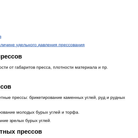
в
еличине
удельного
давления
прессования
прессов
ости
от
габаритов
пресса
,
плотности
материала
и
пр
.
ссов
етные
прессы:
брикетирование
каменных
углей
,
руд
и
рудных
рование
молодых
бурых
углей
и
торфа
.
ание
зрелых
бурых
углей
.
етных
прессов