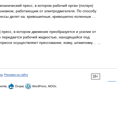
механический пресс, в котором рабочий орган (ползун)
низмом, работающим от электродвигателя. По способу
рессы делят на: кривошипные, кривошипно коленные …
s] пресс, в котором движение преобразуется и усилие от
е передается рабочей жидкостью, находящейся под
 прессе осуществляют прессование, ковку, штамповку… …
ка
,
Реклама на сайте
18+
omla,
Drupal,
WordPress, MODx.