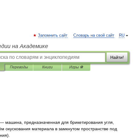
Запомнить сайт
Словарь на свой сайт
RU
едии на Академике
Найти!
Переводы
Книги
Игры ⚽
 —
машина
,
предназначенная
для
брикетирования
угля
,
ём
окускования
материала
в
замкнутом
пространстве
под
ния
).