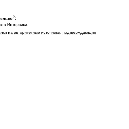
?
тельно
:
кта
Интервики
.
ылки
на
авторитетные
источники
,
подтверждающие