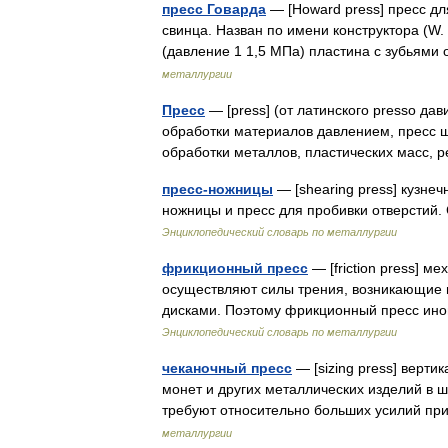
пресс Говарда
— [Howard press] пресс дл
свинца. Назван по имени конструктора (W.
(давление 1 1,5 МПа) пластина с зубьям
металлургии
Пресс
— [press] (от латинского presso дав
обработки материалов давлением, пресс 
обработки металлов, пластических масс,
пресс-ножницы
— [shearing press] кузн
ножницы и пресс для пробивки отверстий.
Энциклопедический словарь по металлургии
фрикционный пресс
— [friction press] м
осуществляют силы трения, возникающие 
дисками. Поэтому фрикционный пресс и
Энциклопедический словарь по металлургии
чеканочный пресс
— [sizing press] верти
монет и других металлических изделий в 
требуют относительно больших усилий п
металлургии