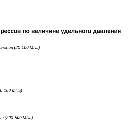
прессов
по
величине
удельного
давления
вления
(
20
-
100
МПа
)
0
-
150
МПа
)
ия
(
200
-
500
МПа
)