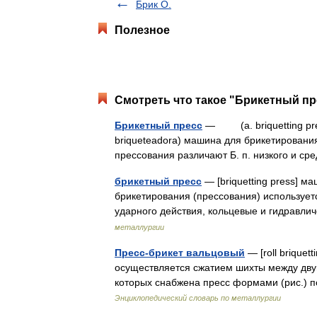
Брик О.
Полезное
Смотреть что такое "Брикетный пр
Брикетный пресс
— (a. briquetting press;
briqueteadora) машина для брикетировани
прессования различают Б. п. низкого и с
брикетный пресс
— [briquetting press] м
брикетирования (прессования) использует
ударного действия, кольцевые и гидравл
металлургии
Пресс-брикет вальцовый
— [roll briquet
осуществляется сжатием шихты между дв
которых снабжена пресс формами (рис.) 
Энциклопедический словарь по металлургии