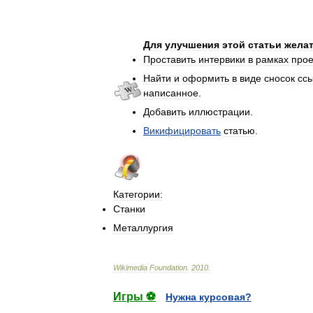
Для
улучшения
этой
статьи
жела
Проставить
интервики
в
рамках
прое
Найти
и
оформить
в
виде
сносок
сс
написанное
.
Добавить
иллюстрации
.
Викифицировать
статью
.
Категории:
Станки
Металлургия
Wikimedia
Foundation
.
2010
.
Игры ⚽
Нужна курсовая?