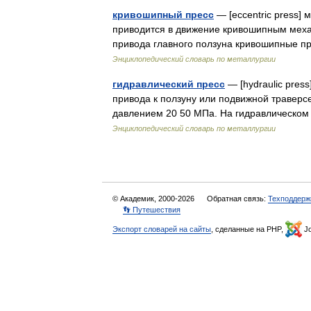
кривошипный пресс
— [eccentric press] 
приводится в движение кривошипным меха
привода главного ползуна кривошипные п
Энциклопедический словарь по металлургии
гидравлический пресс
— [hydraulic pres
привода к ползуну или подвижной траверс
давлением 20 50 МПа. На гидравлическом
Энциклопедический словарь по металлургии
© Академик, 2000-2026
Обратная связь:
Техподдерж
👣 Путешествия
Экспорт словарей на сайты
, сделанные на PHP,
Jo