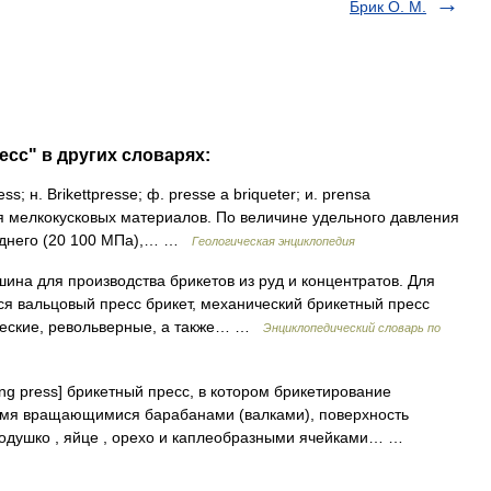
Брик О. М.
есс" в других словарях:
 н. Brikettpresse; ф. presse а briqueter; и. prensa
я мелкокусковых материалов. По величине удельного давления
реднего (20 100 МПа),… …
Геологическая энциклопедия
ашина для производства брикетов из руд и концентратов. Для
ся вальцовый пресс брикет, механический брикетный пресс
ические, револьверные, а также… …
Энциклопедический словарь по
ting press] брикетный пресс, в котором брикетирование
умя вращающимися барабанами (валками), поверхность
подушко , яйце , орехо и каплеобразными ячейками… …