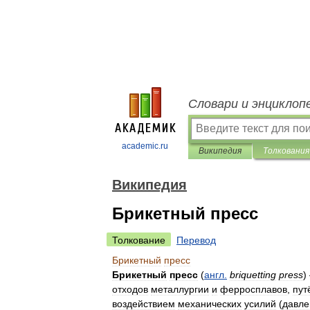
Словари и энциклоп
academic.ru
Википедия
Толкования
Википедия
Брикетный пресс
Толкование
Перевод
Брикетный
пресс
Брикетный
пресс
(
англ
.
briquetting
press
)
отходов
металлургии
и
ферросплавов
,
пут
воздействием
механических
усилий
(
давле