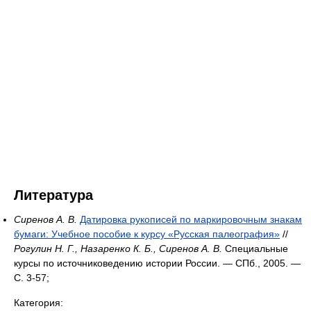
Литература
Сиренов А. В.
Датировка рукописей по маркировочным знакам
бумаги: Учебное пособие к курсу «Русская палеография»
//
Рогулин Н. Г., Назаренко К. Б., Сиренов А. В.
Специальные
курсы по источниковедению истории России. — СПб., 2005. —
С. 3-57;
Категория: