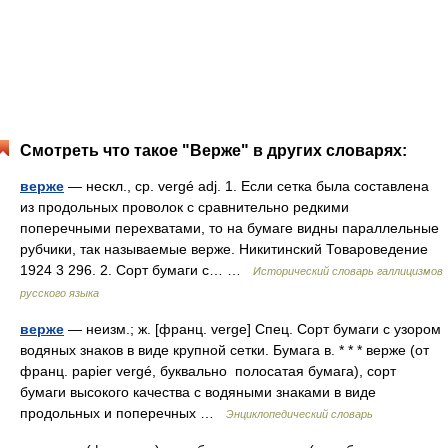
Смотреть что такое "Верже" в других словарях:
верже
— нескл., ср. vergé adj. 1. Если сетка была составлена
из продольных проволок с сравнительно редкими
поперечными перехватами, то на бумаге видны параллельные
рубчики, так называемые верже. Никитинский Товароведение
1924 3 296. 2. Сорт бумаги с… …
Исторический словарь галлицизмов
русского языка
верже
— неизм.; ж. [франц. verge] Спец. Сорт бумаги с узором
водяных знаков в виде крупной сетки. Бумага в. * * * верже (от
франц. papier vergé, буквально полосатая бумага), сорт
бумаги высокого качества с водяными знаками в виде
продольных и поперечных …
Энциклопедический словарь