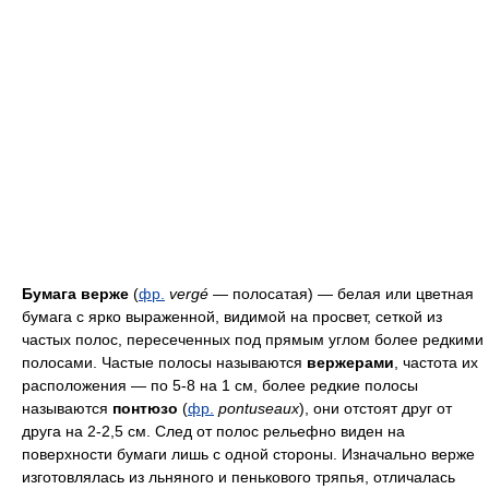
Бумага верже
(
фр.
vergé
— полосатая) — белая или цветная
бумага с ярко выраженной, видимой на просвет, сеткой из
частых полос, пересеченных под прямым углом более редкими
полосами. Частые полосы называются
вержерами
, частота их
расположения — по 5-8 на 1 см, более редкие полосы
называются
понтюзо
(
фр.
pontuseaux
), они отстоят друг от
друга на 2-2,5 см. След от полос рельефно виден на
поверхности бумаги лишь с одной стороны. Изначально верже
изготовлялась из льняного и пенькового тряпья, отличалась