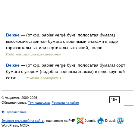
Верже
— (от фр. papier vergé букв. полосатая бумага)
высококачественная бумага с водяными знаками в виде
горизонтальных или вертикальных линий, полос …
Издательский словарь-справочник
Верже
— (от фр. papier verge букв. полосатая бумага) сорт
бумаги с узором (подобно водяным знакам) в виде крупной
сетки …
Реклама и полиграфия
© Академик, 2000-2026
18+
Обратная связь:
Техподдержка
,
Реклама на сайте
👣 Путешествия
Экспорт словарей на сайты
, сделанные на PHP,
Joomla,
Drupal,
WordPress, MODx.