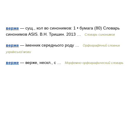
верже
— сущ., кол во синонимов: 1 • бумага (80) Словарь
синонимов ASIS. В.Н. Тришин. 2013 …
Словарь синонимов
верже
— іменник середнього роду …
Орфографічний словник
української мови
верже
— верже, нескл., с …
Морфемно-орфографический словарь