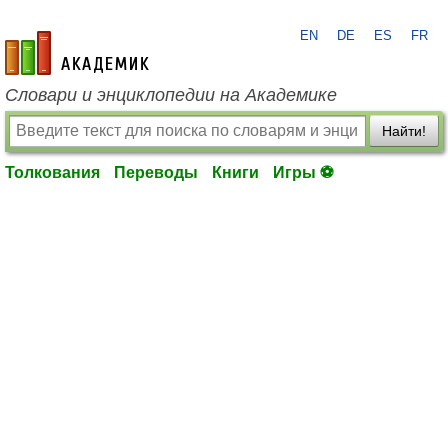
EN
DE
ES
FR
academic.ru
Словари и энциклопедии на Академике
Найти!
Толкования
Переводы
Книги
Игры ⚽