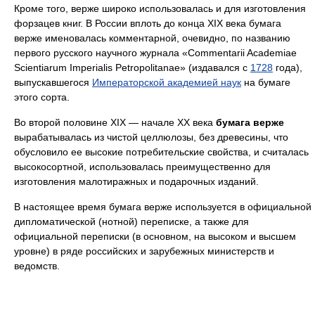
Кроме того, верже широко использовалась и для изготовления
форзацев книг. В России вплоть до конца XIX века бумага
верже именовалась комментарной, очевидно, по названию
первого русского научного журнала «Commentarii Academiae
Scientiarum Imperialis Petropolitanae» (издавался с
1728
года),
выпускавшегося
Императорской академией наук
на бумаге
этого сорта.
Во второй половине XIX — начале XX века
бумага верже
вырабатывалась из чистой целлюлозы, без древесины, что
обусловило ее высокие потребительские свойства, и считалась
высокосортной, использовалась преимущественно для
изготовления малотиражных и подарочных изданий.
В настоящее время бумага верже используется в официальной
дипломатической (нотной) переписке, а также для
официальной переписки (в основном, на высоком и высшем
уровне) в ряде российских и зарубежных министерств и
ведомств.