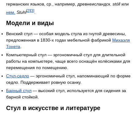
германских языков, ср., например, древнеисландск.
stóll
или
[2]
[3]
нем.
Stuhl
.
Модели и виды
Венский стул — особая модель стула из гнутой древесины,
предложенная в 1830-х годах мебельной фабрикой
Михаэля
Тонета
.
Компьютерный стул — эргономичный стул для длительной
работы на компьютере, чаще всего оснащён колёсиками для
перемещения по помещению.
Стул-седло
— эргономичный стул, напоминающий по форме
седло. Поддерживает ровную осанку.
Барный стул
— высокий стул, используется для сидения за
барной стойкой.
Стул в искусстве и литературе