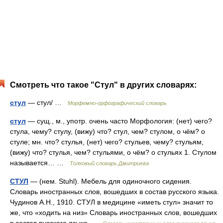
Смотреть что такое "Стул" в других словарях:
стул
— стул/ …
Морфемно-орфографический словарь
стул
— сущ., м., употр. очень часто Морфология: (нет) чего?
стула, чему? стулу, (вижу) что? стул, чем? стулом, о чём? о
стуле; мн. что? стулья, (нет) чего? стульев, чему? стульям,
(вижу) что? стулья, чем? стульями, о чём? о стульях 1. Стулом
называется… …
Толковый словарь Дмитриева
СТУЛ
— (нем. Stuhl). Мебель для одиночного сидения.
Словарь иностранных слов, вошедших в состав русского языка.
Чудинов А.Н., 1910. СТУЛ в медицине «иметь стул» значит то
же, что «ходить на низ» Словарь иностранных слов, вошедших