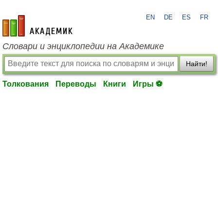
EN
DE
ES
FR
academic.ru
Словари и энциклопедии на Академике
Найти!
Толкования
Переводы
Книги
Игры ⚽