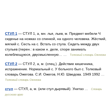
СТУЛ 1
— СТУЛ 1, а, мн. лья, льев, м. Предмет мебели Ч
сиденье на ножках со спинкой, на одного человека. Жёсткий,
мягкий с. Сесть на с. Встать со стула. Сидеть между двух
стульев (перен.: в каком н. деле, споре занимать
колеблющуюся, двусмысленную… …
Толковый словарь Ожегова
СТУЛ 2
— СТУЛ 2, а, м. (спец.). Действие кишечника,
испражнение. Нормальный с. У больного был с. Толковый
словарь Ожегова. С.И. Ожегов, Н.Ю. Шведова. 1949 1992 …
Толковый словарь Ожегова
стул
— СТУЛ, а, м. (или стул дырявый). Унитаз …
Словарь
русского арго