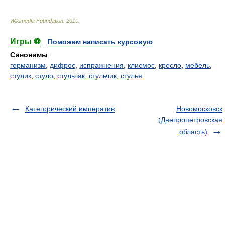
Wikimedia Foundation
.
2010
.
Игры ⚽
Поможем написать курсовую
Синонимы
:
германизм
,
дифрос
,
испражнения
,
клисмос
,
кресло
,
мебель
,
стулик
,
стуло
,
стульчак
,
стульчик
,
стулья
Категорический императив
Новомосковск
(Днепропетровская
область)