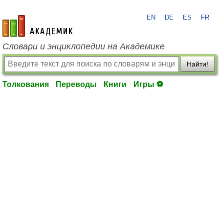
EN
DE
ES
FR
academic.ru
Словари и энциклопедии на Академике
Найти!
Толкования
Переводы
Книги
Игры ⚽