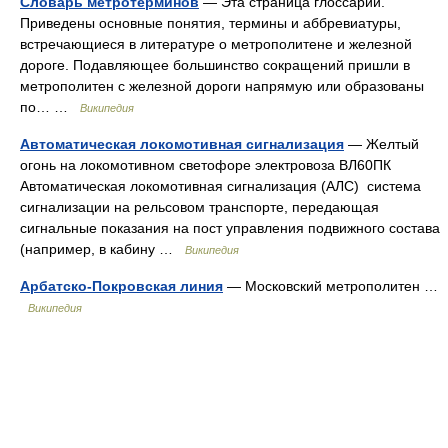
Словарь метротерминов
— Эта страница глоссарий.
Приведены основные понятия, термины и аббревиатуры,
встречающиеся в литературе о метрополитене и железной
дороге. Подавляющее большинство сокращений пришли в
метрополитен с железной дороги напрямую или образованы
по… …
Википедия
Автоматическая локомотивная сигнализация
— Желтый
огонь на локомотивном светофоре электровоза ВЛ60ПК
Автоматическая локомотивная сигнализация (АЛС) система
сигнализации на рельсовом транспорте, передающая
сигнальные показания на пост управления подвижного состава
(например, в кабину …
Википедия
Арбатско-Покровская линия
— Московский метрополитен …
Википедия