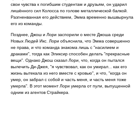
свои чувства к погибшим студентам и друзьям, он ударил
лишённого сил Колосса по голове металлической балкой.
Разгненванная его действием, Эмма временно вышвырнула
его из команды.
Позднее, Джош и Лори заспорили о месте Джоша среди
Новых Людей Икс. Лори объяснила, что Эмма совершенно
не права, и что команда знакома лишь с "насилием и
драками", тогда как Эликсир способен делать "прекрасные
вещи". Однако Джош сказал Лори, что, когда он пытался
вылечить Ди-Джея, "я чувствовал, как он умирал... как его
жизнь вытекала из него вместе с кровью", и что, "когда он
умер, он забрал с собой и часть меня, и часть меня тоже
умерла". В этот момент Лори умерла от пули, выпущенной
одним из агентов Страйкера.