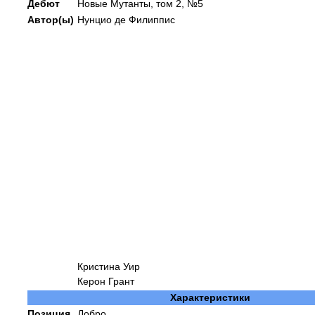
Дебют
Новые Мутанты, том 2, №5
Автор(ы)
Нунцио де Филиппис
Кристина Уир
Керон Грант
Характеристики
Позиция
Добро