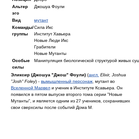
Альтер
Джошуа Фоули
эго
Вид
мутант
Команды/
Сила Икс
группы
Институт Хавьера
Новые Люди Икс
Грабители
Новые Мутанты
Особые
Манипуляция биологической структурой живых су
силы
Эликсир (Джошуа "Джош" Фоули)
(
англ.
Elixir, Joshua
"Josh" Foley
) -
вымышленный персонаж
, мутант во
Вселенной Марвел
и ученик в Институте Ксавьера. Он
появился в пятом выпуске второго тома серии "Новые
Мутанты", и является одним из 27 учеников, сохранивших
свои сверхсилы после событий Дома М.