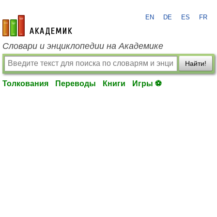
EN
DE
ES
FR
academic.ru
Словари и энциклопедии на Академике
Найти!
Толкования
Переводы
Книги
Игры ⚽