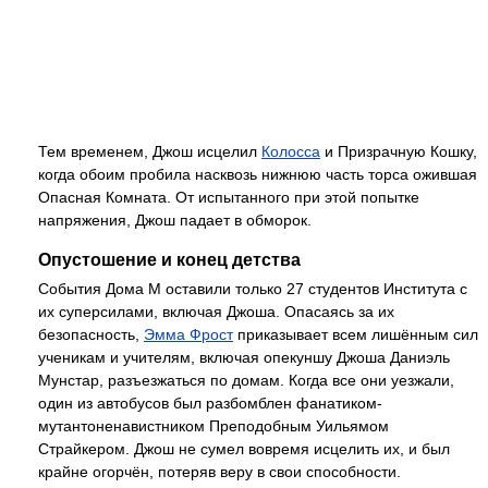
Тем временем, Джош исцелил
Колосса
и Призрачную Кошку,
когда обоим пробила насквозь нижнюю часть торса ожившая
Опасная Комната. От испытанного при этой попытке
напряжения, Джош падает в обморок.
Опустошение и конец детства
События Дома М оставили только 27 студентов Института с
их суперсилами, включая Джоша. Опасаясь за их
безопасность,
Эмма Фрост
приказывает всем лишённым сил
ученикам и учителям, включая опекуншу Джоша Даниэль
Мунстар, разъезжаться по домам. Когда все они уезжали,
один из автобусов был разбомблен фанатиком-
мутантоненавистником Преподобным Уильямом
Страйкером. Джош не сумел вовремя исцелить их, и был
крайне огорчён, потеряв веру в свои способности.