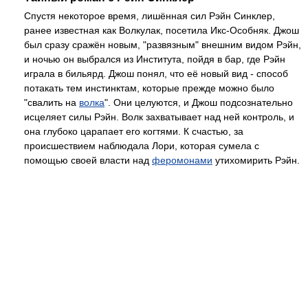
Спустя некоторое время, лишённая сил Рэйн Синклер,
ранее известная как Волкулак, посетила Икс-Особняк. Джош
был сразу сражён новым, "развязным" внешним видом Рэйн,
и ночью он выбрался из Института, пойдя в бар, где Рэйн
играла в бильярд. Джош понял, что её новый вид - способ
потакать тем инстинктам, которые прежде можно было
"свалить на
волка
". Они целуются, и Джош подсознательно
исцеляет силы Рэйн. Волк захватывает над ней контроль, и
она глубоко царапает его когтями. К счастью, за
происшествием наблюдала Лори, которая сумела с
помощью своей власти над
феромонами
утихомирить Рэйн.