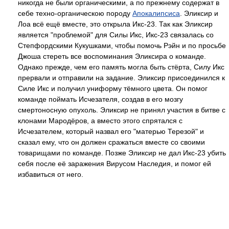
никогда не были органическими, а по прежнему содержат в
себе техно-органическою породу
Апокалипсиса
. Эликсир и
Лоа всё ещё вместе, это открыла Икс-23. Так как Эликсир
является "проблемой" для Силы Икс, Икс-23 связалась со
Степфордскими Кукушками, чтобы помочь Рэйн и по просьбе
Джоша стереть все воспоминания Эликсира о команде.
Однако прежде, чем его память могла быть стёрта, Силу Икс
прервали и отправили на задание. Эликсир присоединился к
Силе Икс и получил униформу тёмного цвета. Он помог
команде поймать Исчезателя, создав в его мозгу
смертоносную опухоль. Эликсир не принял участия в битве с
клонами Мародёров, а вместо этого спрятался с
Исчезателем, который назвал его "матерью Терезой" и
сказал ему, что он должен сражаться вместе со своими
товарищами по команде. Позже Эликсир не дал Икс-23 убить
себя после её заражения Вирусом Наследия, и помог ей
избавиться от него.