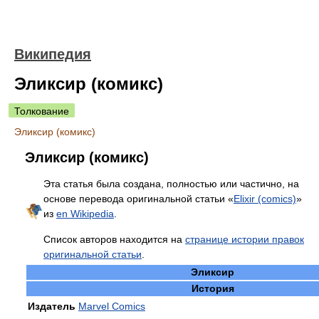
Википедия
Эликсир (комикс)
Толкование
Эликсир (комикс)
Эликсир (комикс)
Эта статья была создана, полностью или частично, на
основе перевода оригинальной статьи «
Elixir (comics)
»
из
en Wikipedia
.
Список авторов находится на
странице истории правок
оригинальной статьи
.
Эликсир
История
Издатель
Marvel Comics