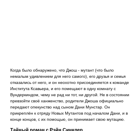
Когда было обнаружено, что Джош - мутант (что было
немалым удивлением для него самого), его друзья и семья
отказались от него, и он неохотно присоединяется к команде
Института Ксавьера, и его помещают в одну комнату с
Вундеркиндом, чему не рад ни тот, ни другой. Не в состоянии
превзойти своё ханженство, родители Джоша официально
передают опекунство над сыном Дани Мунстар. Он
прикреплён к отряду Новых Мутантов под началом Дани, и в
конце концов, с их помощью, он принимает свою мутацию.
Тайный роман с Рэйн Синклер