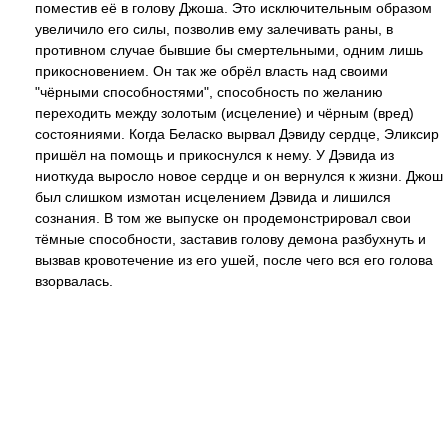
поместив её в голову Джоша. Это исключительным образом
увеличило его силы, позволив ему залечивать раны, в
противном случае бывшие бы смертельными, одним лишь
прикосновением. Он так же обрёл власть над своими
"чёрными способностями", способность по желанию
переходить между золотым (исцеление) и чёрным (вред)
состояниями. Когда Беласко вырвал Дэвиду сердце, Эликсир
пришёл на помощь и прикоснулся к нему. У Дэвида из
ниоткуда выросло новое сердце и он вернулся к жизни. Джош
был слишком измотан исцелением Дэвида и лишился
сознания. В том же выпуске он продемонстрировал свои
тёмные способности, заставив голову демона разбухнуть и
вызвав кровотечение из его ушей, после чего вся его голова
взорвалась.