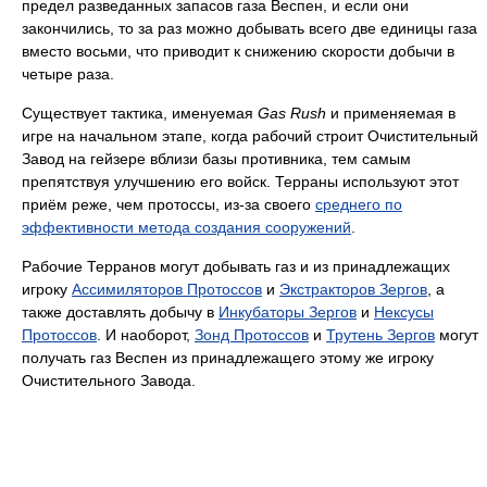
предел разведанных запасов газа Веспен, и если они
закончились, то за раз можно добывать всего две единицы газа
вместо восьми, что приводит к снижению скорости добычи в
четыре раза.
Существует тактика, именуемая
Gas Rush
и применяемая в
игре на начальном этапе, когда рабочий строит Очистительный
Завод на гейзере вблизи базы противника, тем самым
препятствуя улучшению его войск. Терраны используют этот
приём реже, чем протоссы, из-за своего
среднего по
эффективности метода создания сооружений
.
Рабочие Терранов могут добывать газ и из принадлежащих
игроку
Ассимиляторов Протоссов
и
Экстракторов Зергов
, а
также доставлять добычу в
Инкубаторы Зергов
и
Нексусы
Протоссов
. И наоборот,
Зонд Протоссов
и
Трутень Зергов
могут
получать газ Веспен из принадлежащего этому же игроку
Очистительного Завода.