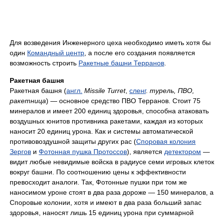
Для возведения Инженерного цеха необходимо иметь хотя бы
один
Командный центр
, а после его создания появляется
возможность строить
Ракетные башни Терранов
.
Ракетная башня
Ракетная башня (
англ.
Missile Turret
,
сленг
.
турель, ПВО,
ракетница
) — основное средство ПВО Терранов. Стоит 75
минералов и имеет 200 единиц здоровья, способна атаковать
воздушных юнитов противника ракетами, каждая из которых
наносит 20 единиц урона. Как и системы автоматической
противовоздушной защиты других рас (
Споровая колония
Зергов
и
Фотонная пушка Протоссов
), является
детектором
—
видит любые невидимые войска в радиусе семи игровых клеток
вокруг башни. По соотношению цены к эффективности
превосходит аналоги. Так, Фотонные пушки при том же
наносимом уроне стоят в два раза дороже — 150 минералов, а
Споровые колонии, хотя и имеют в два раза больший запас
здоровья, наносят лишь 15 единиц урона при суммарной