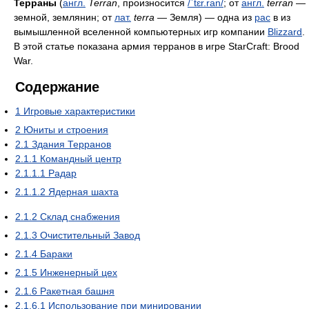
Терр́аны
(
англ.
Terran
, произносится
/ˈtɛr.ran/
; от
англ.
terran
—
земной, землянин; от
лат.
terra
— Земля) — одна из
рас
в из
вымышленной вселенной компьютерных игр компании
Blizzard
.
В этой статье показана армия терранов в игре StarCraft: Brood
War.
Содержание
1
Игровые характеристики
2
Юниты и строения
2.1
Здания Терранов
2.1.1
Командный центр
2.1.1.1
Радар
2.1.1.2
Ядерная шахта
2.1.2
Склад снабжения
2.1.3
Очистительный Завод
2.1.4
Бараки
2.1.5
Инженерный цех
2.1.6
Ракетная башня
2.1.6.1
Использование при минировании