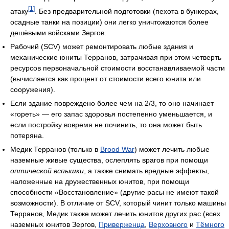
[1]
атаку
. Без предварительной подготовки (пехота в бункерах,
осадные танки на позиции) они легко уничтожаются более
дешёвыми войсками Зергов.
Рабочий (SCV) может ремонтировать любые здания и
механические юниты Терранов, затрачивая при этом четверть
ресурсов первоначальной стоимости восстанавливаемой части
(вычисляется как процент от стоимости всего юнита или
сооружения).
Если здание повреждено более чем на 2/3, то оно начинает
«гореть» — его запас здоровья постепенно уменьшается, и
если постройку вовремя не починить, то она может быть
потеряна.
Медик Терранов (только в
Brood War
) может лечить любые
наземные живые существа, ослеплять врагов при помощи
оптической вспышки
, а также снимать вредные эффекты,
наложенные на дружественных юнитов, при помощи
способности «Восстановление» (другие расы не имеют такой
возможности). В отличие от SCV, который чинит только машины
Терранов, Медик также может лечить юнитов других рас (всех
наземных юнитов Зергов,
Приверженца
,
Верховного
и
Тёмного