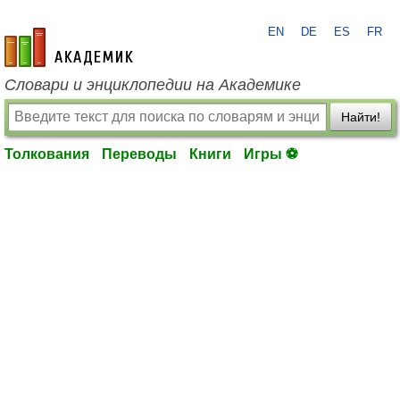
EN
DE
ES
FR
academic.ru
Словари и энциклопедии на Академике
Найти!
Толкования
Переводы
Книги
Игры ⚽