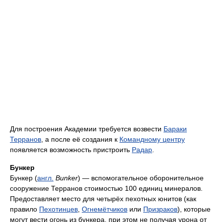
Для построения Академии требуется возвести
Бараки
Терранов
, а после её создания к
Командному центру
появляется возможность пристроить
Радар
.
Бункер
Бункер (
англ.
Bunker
) — вспомогательное оборонительное
сооружение Терранов стоимостью 100 единиц минералов.
Предоставляет место для четырёх пехотных юнитов (как
правило
Пехотинцев
,
Огнемётчиков
или
Призраков
), которые
могут вести огонь из бункера, при этом не получая урона от