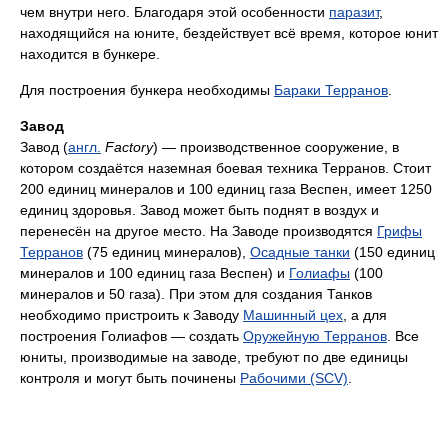
чем внутри него. Благодаря этой особенности
паразит
,
находящийся на юните, бездействует всё время, которое юнит
находится в бункере.
Для построения бункера необходимы
Бараки Терранов
.
Завод
Завод (
англ.
Factory
) — производственное сооружение, в
котором создаётся наземная боевая техника Терранов. Стоит
200 единиц минералов и 100 единиц газа Веспен, имеет 1250
единиц здоровья. Завод может быть поднят в воздух и
перенесён на другое место. На Заводе производятся
Грифы
Терранов
(75 единиц минералов),
Осадные танки
(150 единиц
минералов и 100 единиц газа Веспен) и
Голиафы
(100
минералов и 50 газа). При этом для создания Танков
необходимо пристроить к Заводу
Машинный цех
, а для
построения Голиафов — создать
Оружейную Терранов
. Все
юниты, производимые на заводе, требуют по две единицы
контроля и могут быть починены
Рабочими (SCV)
.