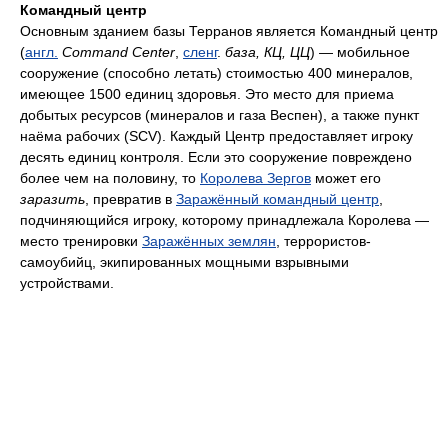
Командный центр
Основным зданием базы Терранов является Командный центр
(
англ.
Command Center
,
сленг
.
база, КЦ, ЦЦ
) — мобильное
сооружение (способно летать) стоимостью 400 минералов,
имеющее 1500 единиц здоровья. Это место для приема
добытых ресурсов (минералов и газа Веспен), а также пункт
наёма рабочих (SCV). Каждый Центр предоставляет игроку
десять единиц контроля. Если это сооружение повреждено
более чем на половину, то
Королева Зергов
может его
заразить
, превратив в
Заражённый командный центр
,
подчиняющийся игроку, которому принадлежала Королева —
место тренировки
Заражённых землян
, террористов-
самоубийц, экипированных мощными взрывными
устройствами.