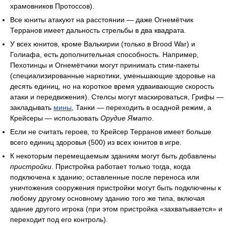
храмовников Протоссов).
Все юниты атакуют на расстоянии — даже Огнемётчик
Терранов имеет дальность стрельбы в два квадрата.
У всех юнитов, кроме Валькирии (только в Brood War) и
Голиафа, есть дополнительная способность. Например,
Пехотинцы и Огнемётчики могут принимать стим-пакеты
(специализированные наркотики, уменьшающие здоровье на
десять единиц, но на короткое время удваивающие скорость
атаки и передвижения). Стелсы могут маскироваться, Грифы —
закладывать
мины
, Танки — переходить в осадной режим, а
Крейсеры — использовать
Орудие Ямато
.
Если не считать героев, то Крейсер Терранов имеет больше
всего единиц здоровья (500) из всех юнитов в игре.
К некоторым перемещаемым зданиям могут быть добавлены
пристройки
. Пристройка работает только тогда, когда
подключена к зданию; оставленные после переноса или
уничтожения сооружения пристройки могут быть подключены к
любому другому основному зданию того же типа, включая
здание другого игрока (при этом пристройка «захватывается» и
переходит под его контроль).