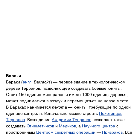
Бараки
Бараки (
англ.
Barracks
) — первое здание в технологическом
дереве Терранов, позволяющее создавать боевые юниты.
Стоит 150 единиц минералов и имеет 1000 единиц здоровья,
может подниматься в воздух и перемещаться на новое место.
В Бараках нанимается
пехота
— юниты, требующие по одной
единице контроля. Изначально можно строить
Пехотинцев
Терранов
. Возведение
Академии Терранов
позволяет также
создавать
Огнемётчиков
и
Медиков
, а
Научного центра
с
пристроенным
Центром секретных операций
—
Призраков
. Все