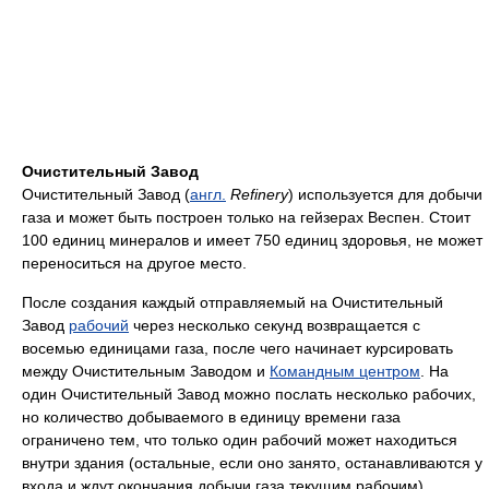
Очистительный Завод
Очистительный Завод (
англ.
Refinery
) используется для добычи
газа и может быть построен только на гейзерах Веспен. Стоит
100 единиц минералов и имеет 750 единиц здоровья, не может
переноситься на другое место.
После создания каждый отправляемый на Очистительный
Завод
рабочий
через несколько секунд возвращается с
восемью единицами газа, после чего начинает курсировать
между Очистительным Заводом и
Командным центром
. На
один Очистительный Завод можно послать несколько рабочих,
но количество добываемого в единицу времени газа
ограничено тем, что только один рабочий может находиться
внутри здания (остальные, если оно занято, останавливаются у
входа и ждут окончания добычи газа текущим рабочим).