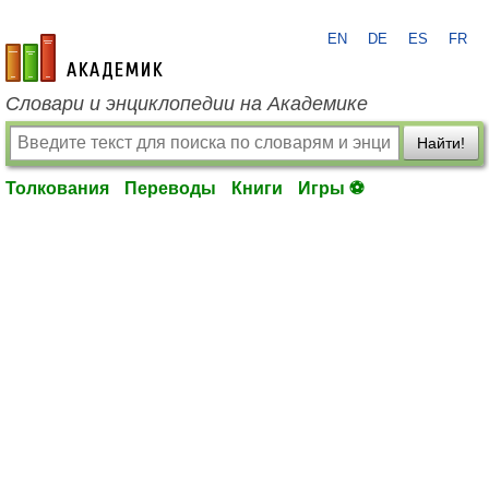
EN
DE
ES
FR
academic.ru
Словари и энциклопедии на Академике
Найти!
Толкования
Переводы
Книги
Игры ⚽