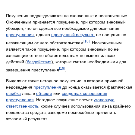
Покушения подразделяются на оконченные и неоконченные.
Оконченным признается покушение, при котором виновный
убежден, что он сделал все необходимое для окончания
преступления
, однако
преступный результат
не наступил по
[18]
независящим от него обстоятельствам
. Неоконченным
является такое покушение, при котором виновный по не
зависящим от него обстоятельствам не выполнил всех
действий (
бездействия
), которые считал необходимыми для
[19]
завершения преступления
.
Выделяют также негодное покушение, в котором причиной
недоведения
преступления
до конца оказывается фактическая
ошибка
лица в
объекте
или
средствах совершения
преступления
. Негодное покушение влечет
уголовную
ответственность
, кроме случаев использования из-за крайнего
невежества средств, заведомо неспособных причинить
желаемый результат.