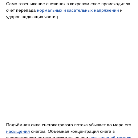
Само взвешивание снежинок в вихревом слое происходит за
счёт перепада
нормальных и касательных напряжений
и
ударов падающих частиц.
Подъёмная сила снеговетрового потока убывает по мере его
насыщения
снегом. Объёмная концентрация снега в
снеговетровом потоке максимальна при
насыщенной метели