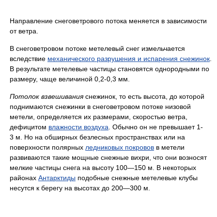
Направление снеговетрового потока меняется в зависимости
от ветра.
В снеговетровом потоке метелевый снег измельчается
вследствие
механического разрушения и испарения снежинок
.
В результате метелевые частицы становятся однородными по
размеру, чаще величиной 0,2-0,3 мм.
Потолок взвешивания
снежинок, то есть высота, до которой
поднимаются снежинки в снеговетровом потоке низовой
метели, определяется их размерами, скоростью ветра,
дефицитом
влажности воздуха
. Обычно он не превышает 1-
3 м. Но на обширных безлесных пространствах или на
поверхности полярных
ледниковых покровов
в метели
развиваются такие мощные снежные вихри, что они возносят
мелкие частицы снега на высоту 100—150 м. В некоторых
районах
Антарктиды
подобные снежные метелевые клубы
несутся к берегу на высотах до 200—300 м.