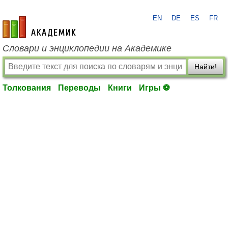
EN
DE
ES
FR
academic.ru
Словари и энциклопедии на Академике
Найти!
Толкования
Переводы
Книги
Игры ⚽