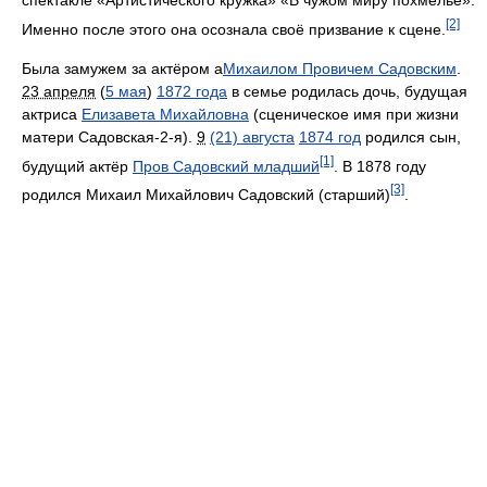
[2]
Именно после этого она осознала своё призвание к сцене.
Была замужем за актёром а
Михаилом Провичем Садовским
.
23 апреля
(
5 мая
)
1872 года
в семье родилась дочь, будущая
актриса
Елизавета Михайловна
(сценическое имя при жизни
матери Садовская-2-я).
9
(21) августа
1874 год
родился сын,
[1]
будущий актёр
Пров Садовский младший
. В 1878 году
[3]
родился Михаил Михайлович Садовский (старший)
.