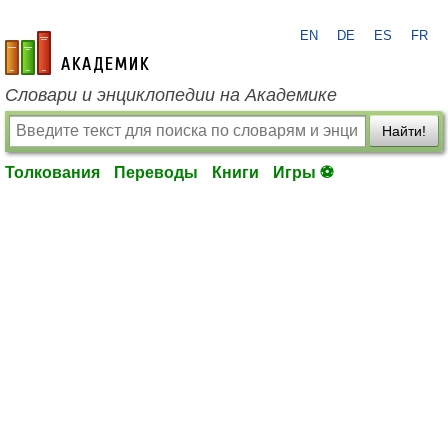
EN
DE
ES
FR
academic.ru
Словари и энциклопедии на Академике
Найти!
Толкования
Переводы
Книги
Игры ⚽