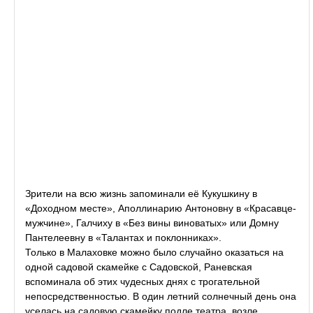
Зрители на всю жизнь запоминали её Кукушкину в
«Доходном месте», Аполлинарию Антоновну в «Красавце-
мужчине», Галчиху в «Без вины виноватых» или Домну
Пантелеевну в «Талантах и поклонниках».
Только в Малаховке можно было случайно оказаться на
одной садовой скамейке с Садовской, Раневская
вспоминала об этих чудесных днях с трогательной
непосредственностью. В один летний солнечный день она
уселась на садовую скамейку подле театра, возле