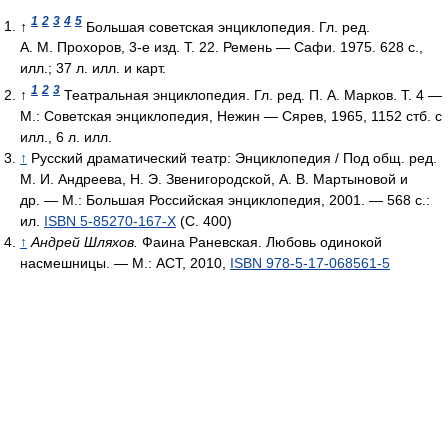
1
2
3
4
5
↑
Большая советская энциклопедия. Гл. ред.
А. М. Прохоров, 3-е изд. Т. 22. Ремень — Сафи. 1975. 628 с.,
илл.; 37 л. илл. и карт.
1
2
3
↑
Театральная энциклопедия. Гл. ред. П. А. Марков. Т. 4 —
М.: Советская энциклопедия, Нежин — Сярев, 1965, 1152 стб. с
илл., 6 л. илл.
↑
Русский драматический театр: Энциклопедия / Под общ. ред.
М. И. Андреева, Н. Э. Звенигородской, А. В. Мартыновой и
др. — М.: Большая Российская энциклопедия, 2001. — 568 с.:
ил.
ISBN 5-85270-167-X
(С. 400)
↑
Андрей Шляхов.
Фаина Раневская. Любовь одинокой
насмешницы. — М.: АСТ, 2010,
ISBN 978-5-17-068561-5