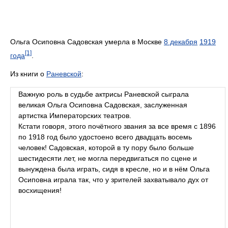
Ольга Осиповна Садовская умерла в Москве
8 декабря
1919
[1]
года
.
Из книги о
Раневской
:
Важную роль в судьбе актрисы Раневской сыграла
великая Ольга Осиповна Садовская, заслуженная
артистка Императорских театров.
Кстати говоря, этого почётного звания за все время с 1896
по 1918 год было удостоено всего двадцать восемь
человек! Садовская, которой в ту пору было больше
шестидесяти лет, не могла передвигаться по сцене и
вынуждена была играть, сидя в кресле, но и в нём Ольга
Осиповна играла так, что у зрителей захватывало дух от
восхищения!