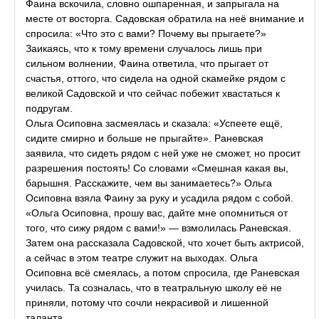
Фаина вскочила, словно ошпаренная, и запрыгала на
месте от восторга. Садовская обратила на неё внимание и
спросила: «Что это с вами? Почему вы прыгаете?»
Заикаясь, что к тому времени случалось лишь при
сильном волнении, Фаина ответила, что прыгает от
счастья, оттого, что сидела на одной скамейке рядом с
великой Садовской и что сейчас побежит хвастаться к
подругам.
Ольга Осиповна засмеялась и сказала: «Успеете ещё,
сидите смирно и больше не прыгайте». Раневская
заявила, что сидеть рядом с ней уже не сможет, но просит
разрешения постоять! Со словами «Смешная какая вы,
барышня. Расскажите, чем вы занимаетесь?» Ольга
Осиповна взяла Фаину за руку и усадила рядом с собой.
«Ольга Осиповна, прошу вас, дайте мне опомниться от
того, что сижу рядом с вами!» — взмолилась Раневская.
Затем она рассказала Садовской, что хочет быть актрисой,
а сейчас в этом театре служит на выходах. Ольга
Осиповна всё смеялась, а потом спросила, где Раневская
училась. Та созналась, что в театральную школу её не
приняли, потому что сочли некрасивой и лишенной
таланта.