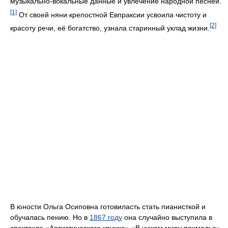
музыкально-вокальные данные и увлечение народной песней.
[1]
От своей няни крепостной Евпраксии усвоила чистоту и
[2]
красоту речи, её богатство, узнала старинный уклад жизни.
В юности Ольга Осиповна готовиласть стать пианисткой и
обучалась пению. Но в
1867 году
она случайно выступила в
спектакле «Артистического кружка» «В чужом миру похмелье».