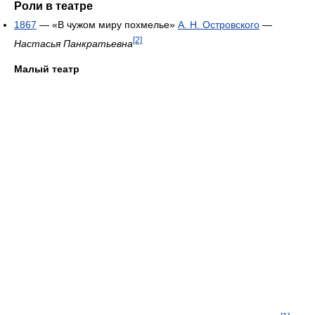
Роли в театре
1867
— «В чужом миру похмелье»
А. Н. Островского
—
[2]
Настасья Панкратьевна
Малый театр