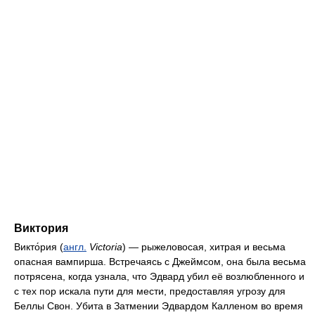
Виктория
Викто́рия (
англ.
Victoria
) — рыжеловосая, хитрая и весьма
опасная вампирша. Встречаясь с Джеймсом, она была весьма
потрясена, когда узнала, что Эдвард убил её возлюбленного и
с тех пор искала пути для мести, предоставляя угрозу для
Беллы Свон. Убита в Затмении Эдвардом Калленом во время