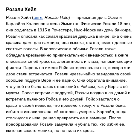
Розали Хейл
Ро́зали Хейл (
англ.
Rosalie Hale
) — приемная дочь Эсми и
Карлайла Калленов и жена Эмметта. Физически Розали 18 лет,
она родилась в 1915 в Рочестере, Нью-Йорке как дочь банкира.
Розали описана как самая красивая девушка в мире, она очень
красива даже для вампира; она высока, статна, имеет длинные
светлые волосы. В человеческом обличье Розали также
обладала чрезвычайно привлекательной внешностью: в книге
описываются её красота, элегантность и глаза, напоминающие
фиалки. Парень по имени Ройс интересовался ею, и скоро эти
двое стали встречаться. Розали чрезвычайно завидовала своей
хорошей подруге Вере и её парню. Она обратила внимание,
что у неё не было таких отношений с Ройсом, как у Веры с её
мужем. После встречи с подругой, Розали поздно шла домой и
встретила пьянного Ройса и его друзей. Ройс хвастался о
красоте своей невесты, что привело к тому, что Розали была
избита и изнасилована, ей хотелось умереть. Карлайл, когда
столкнулся с нею, решил превратить ее в вампира. После
преобразования Розали замучила и убила тех, кто избил ее,
включая своего жениха, но не пила их кровь.