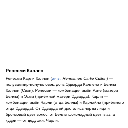
Ренесми Каллен
Ренесми Карли Каллен (
англ.
Renesmee Carlie Cullen
) —
полувампир-получеловек, дочь Эдварда Каллена и Беллы
Каллен (Свон). Рэнесми — комбинация имён Рэне (матери
Беллы) и Эсми (приёмной матери Эдварда). Карли —
комбинация имён Чарли (отца Беллы) и Карлайла (приёмного
отца Эдварда). От Эдварда ей достались черты лица и
бронзовый цвет волос, от Беллы шоколадный цвет глаз, а
кудри — от дедушки, Чарли.