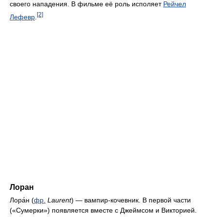
своего нападения. В фильме её роль исполяет
Рейчел
[2]
Лефевр
.
Лоран
Лора́н (
фр.
Laurent
) — вампир-кочевник. В первой части
(«Сумерки») появляется вместе с Джеймсом и Викторией.