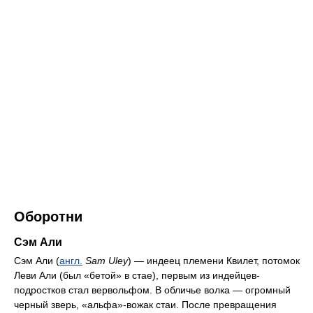
Оборотни
Сэм Али
Сэм Али (
англ.
Sam Uley
) — индеец племени Квилет, потомок
Леви Али (был «бетой» в стае), первым из индейцев-
подростков стал вервольфом. В обличье волка — огромный
черный зверь, «альфа»-вожак стаи. После превращения