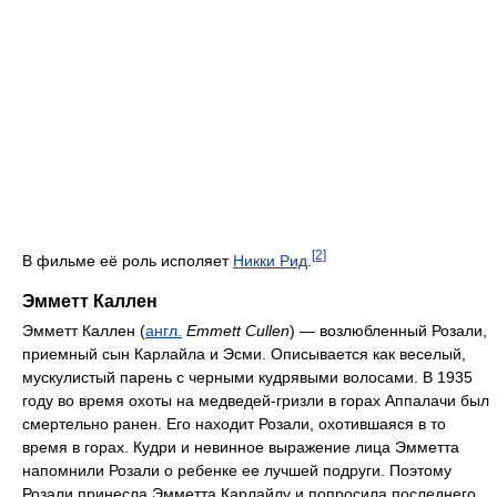
[2]
В фильме её роль исполяет
Никки Рид
.
Эмметт Каллен
Эмметт Каллен (
англ.
Emmett Cullen
) — возлюбленный Розали,
приемный сын Карлайла и Эсми. Описывается как веселый,
мускулистый парень с черными кудрявыми волосами. В 1935
году во время охоты на медведей-гризли в горах Аппалачи был
смертельно ранен. Его находит Розали, охотившаяся в то
время в горах. Кудри и невинное выражение лица Эмметта
напомнили Розали о ребенке ее лучшей подруги. Поэтому
Розали принесла Эмметта Карлайлу и попросила последнего,