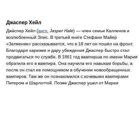
Джаспер Хейл
Джа́спер Хейл (
англ.
Jasper Hale
) — член семьи Калленов и
возлюбленный Элис. В третьей книге Стефани Майер
«Затмение» рассказывается, что в 18 лет он пошёл на фронт.
Благодаря харизме и дару убеждения Джаспер быстро стал
продвигаться по службе. В 1861 год вампирша по имени Мария
обратила его в вампира. Она научила его навыкам борьбы, а
после он стал ее помощником в обучении новообращенных
вампиров. Там же он познакомился с кочевыми вампирами
Питером и Шарлоттой. Позже Джаспер ушел от Марии.