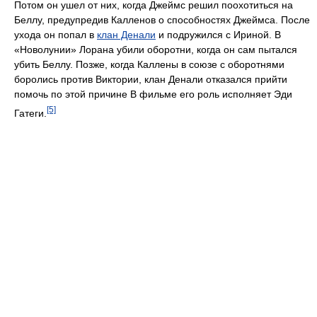
Потом он ушел от них, когда Джеймс решил поохотиться на
Беллу, предупредив Калленов о способностях Джеймса. После
ухода он попал в
клан Денали
и подружился с Ириной. В
«Новолунии» Лорана убили оборотни, когда он сам пытался
убить Беллу. Позже, когда Каллены в союзе с оборотнями
боролись против Виктории, клан Денали отказался прийти
помочь по этой причине В фильме его роль исполняет Эди
[5]
Гатеги.