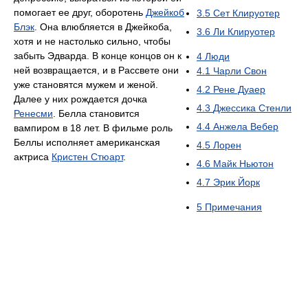
помогает ее друг, оборотень
Джейкоб
3.5
Сет Клируотер
Блэк
. Она влюбляется в Джейкоба,
3.6
Ли Клируотер
хотя и не настолько сильно, чтобы
забыть Эдварда. В конце концов он к
4
Люди
ней возвращается, и в Рассвете они
4.1
Чарли Свон
уже становятся мужем и женой.
4.2
Рене Дуаер
Далее у них рождается дочка
4.3
Джессика Стенли
Ренесми
. Белла становится
4.4
Анжела Вебер
вампиром в 18 лет. В фильме роль
Беллы исполняет американская
4.5
Лорен
актриса
Кристен Стюарт
.
4.6
Майк Ньютон
4.7
Эрик Йорк
5
Примечания