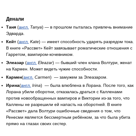
Денали
Таня
(
англ.
Tanya
) — в прошлом пыталась привлечь внимание
Эдварда.
Кейт
(
англ.
Kate
) — имеет способность ударять разрядом тока.
В книге «Рассвет» Кейт завязывает роматические отношения с
Гарретом, вампиром-кочевником.
Элеазар
(
англ.
Eleazar
) — бывший член клана Волтури, женат
на Кармен. Может видеть чужие способности.
Кармен
(
англ.
Carmen
) — замужем за Элеазаром.
Ирина
(
англ.
Irina
) — была влюблена в Лорана. После того, как
Лорана убили оборотни, отказалась драться с Калленами
против новообращенных вампиров и Виктории из-за того, что
Каллены не разрешили ей напасть на оборотней. В книге
«Рассвет» дала Волтури ошибочные сведения о том, что
Ренесми является бессмертным ребёнком, за что была убита
прямо на глазах своих сестер.