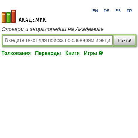
EN
DE
ES
FR
academic.ru
Словари и энциклопедии на Академике
Найти!
Толкования
Переводы
Книги
Игры ⚽