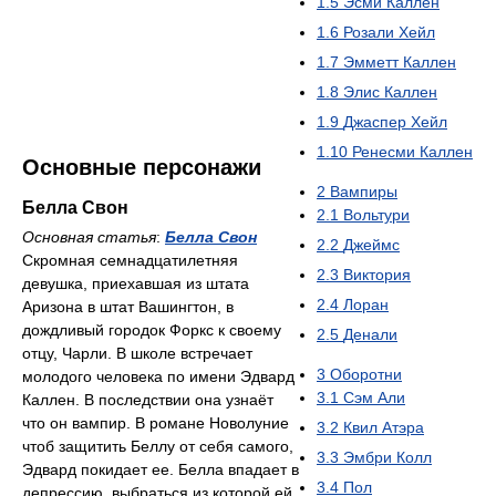
1.5
Эсми Каллен
1.6
Розали Хейл
1.7
Эмметт Каллен
1.8
Элис Каллен
1.9
Джаспер Хейл
1.10
Ренесми Каллен
Основные персонажи
2
Вампиры
Белла Свон
2.1
Вольтури
Основная статья
:
Белла Свон
2.2
Джеймс
Скромная семнадцатилетняя
2.3
Виктория
девушка, приехавшая из штата
2.4
Лоран
Аризона в штат Вашингтон, в
дождливый городок Форкс к своему
2.5
Денали
отцу, Чарли. В школе встречает
3
Оборотни
молодого человека по имени Эдвард
3.1
Сэм Али
Каллен. В последствии она узнаёт
что он вампир. В романе Новолуние
3.2
Квил Атэра
чтоб защитить Беллу от себя самого,
3.3
Эмбри Колл
Эдвард покидает ее. Белла впадает в
3.4
Пол
депрессию, выбраться из которой ей