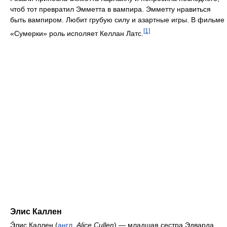
чтоб тот превратил Эмметта в вампира. Эмметту нравиться
быть вампиром. Любит грубую силу и азартные игры. В фильме
[1]
«Сумерки» роль исполяет Келлан Латс.
Элис Каллен
Э́лис Каллен (
англ.
Alice Cullen
) — младшая сестра Эдварда,