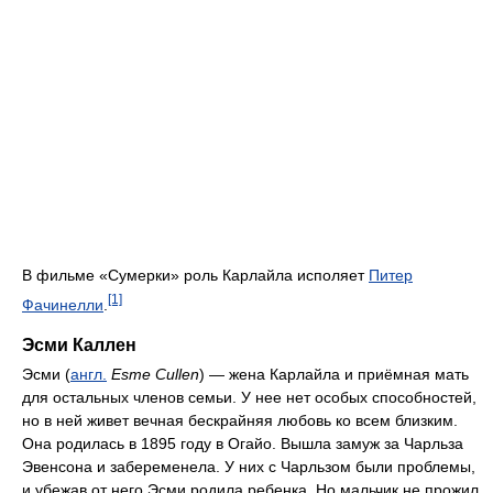
В фильме «Сумерки» роль Карлайла исполяет
Питер
[1]
Фачинелли
.
Эсми Каллен
Эсми (
англ.
Esme Cullen
) — жена Карлайла и приёмная мать
для остальных членов семьи. У нее нет особых способностей,
но в ней живет вечная бескрайняя любовь ко всем близким.
Она родилась в 1895 году в Огайо. Вышла замуж за Чарльза
Эвенсона и забеременела. У них с Чарльзом были проблемы,
и убежав от него Эсми родила ребенка. Но мальчик не прожил