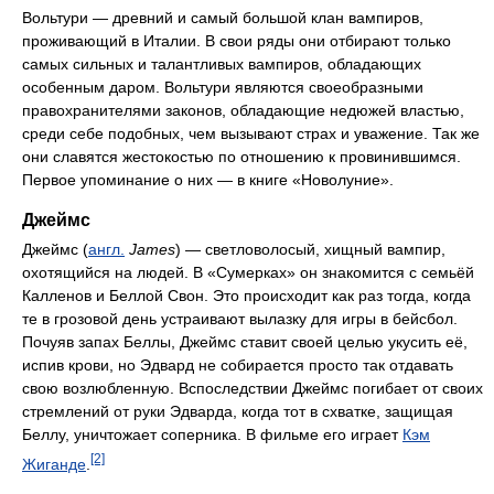
Вольтури — древний и самый большой клан вампиров,
проживающий в Италии. В свои ряды они отбирают только
самых сильных и талантливых вампиров, обладающих
особенным даром. Вольтури являются своеобразными
правохранителями законов, обладающие недюжей властью,
среди себе подобных, чем вызывают страх и уважение. Так же
они славятся жестокостью по отношению к провинившимся.
Первое упоминание о них — в книге «Новолуние».
Джеймс
Джеймс (
англ.
James
) — светловолосый, хищный вампир,
охотящийся на людей. В «Сумерках» он знакомится с семьёй
Калленов и Беллой Свон. Это происходит как раз тогда, когда
те в грозовой день устраивают вылазку для игры в бейсбол.
Почуяв запах Беллы, Джеймс ставит своей целью укусить её,
испив крови, но Эдвард не собирается просто так отдавать
свою возлюбленную. Вспоследствии Джеймс погибает от своих
стремлений от руки Эдварда, когда тот в схватке, защищая
Беллу, уничтожает соперника. В фильме его играет
Кэм
[2]
Жиганде
.