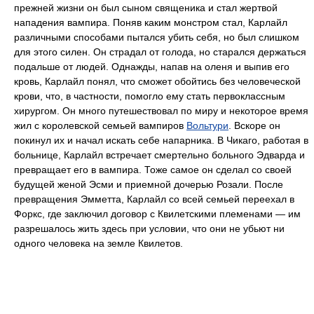
прежней жизни он был сыном священика и стал жертвой
нападения вампира. Поняв каким монстром стал, Карлайл
различными способами пытался убить себя, но был слишком
для этого силен. Он страдал от голода, но старался держаться
подальше от людей. Однажды, напав на оленя и выпив его
кровь, Карлайл понял, что сможет обойтись без человеческой
крови, что, в частности, помогло ему стать первоклассным
хирургом. Он много путешествовал по миру и некоторое время
жил с королевской семьей вампиров
Вольтури
. Вскоре он
покинул их и начал искать себе напарника. В Чикаго, работая в
больнице, Карлайл встречает смертельно больного Эдварда и
превращает его в вампира. Тоже самое он сделал со своей
будущей женой Эсми и приемной дочерью Розали. После
превращения Эмметта, Карлайл со всей семьей переехал в
Форкс, где заключил договор с Квилетскими племенами — им
разрешалось жить здесь при условии, что они не убьют ни
одного человека на земле Квилетов.