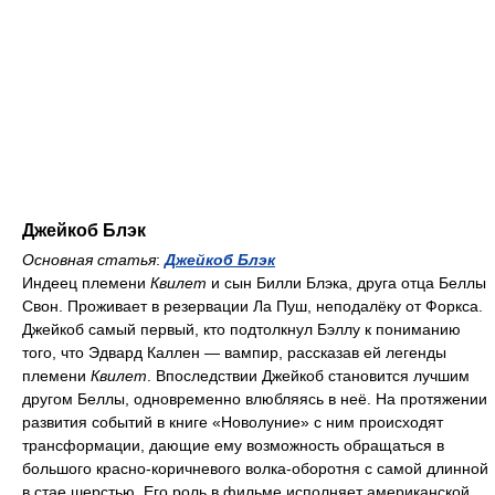
Джейкоб Блэк
Основная статья
:
Джейкоб Блэк
Индеец племени
Квилет
и сын Билли Блэка, друга отца Беллы
Свон. Проживает в резервации Ла Пуш, неподалёку от Форкса.
Джейкоб самый первый, кто подтолкнул Бэллу к пониманию
того, что Эдвард Каллен — вампир, рассказав ей легенды
племени
Квилет
. Впоследствии Джейкоб становится лучшим
другом Беллы, одновременно влюбляясь в неё. На протяжении
развития событий в книге «Новолуние» с ним происходят
трансформации, дающие ему возможность обращаться в
большого красно-коричневого волка-оборотня с самой длинной
в стае шерстью. Его роль в фильме исполняет американской