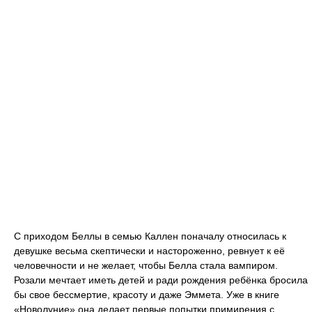
С приходом Беллы в семью Каллен поначалу относилась к
девушке весьма скептически и настороженно, ревнует к её
человечности и не желает, чтобы Белла стала вампиром.
Розали мечтает иметь детей и ради рождения ребёнка бросила
бы свое бессмертие, красоту и даже Эммета. Уже в книге
«Новолуние» она делает первые попытки примирения с