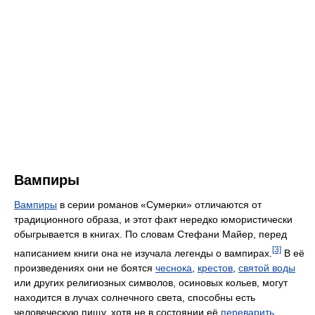
Вампиры
Вампиры
в серии романов «Сумерки» отличаются от
традиционного образа, и этот факт нередко юмористически
обыгрывается в книгах. По словам Стефани Майер, перед
[3]
написанием книги она не изучала легенды о вампирах.
В её
произведениях они не боятся
чеснока
,
крестов
,
святой воды
или других религиозных символов, осиновых кольев, могут
находится в лучах солнечного света, способны есть
человеческую пищу, хотя не в состоянии её
переварить
,