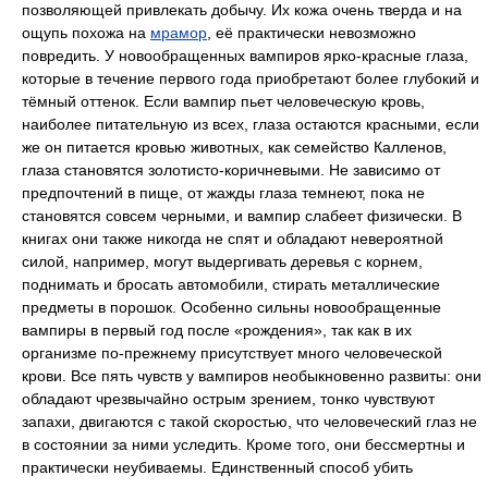
позволяющей привлекать добычу. Их кожа очень тверда и на
ощупь похожа на
мрамор
, её практически невозможно
повредить. У новообращенных вампиров ярко-красные глаза,
которые в течение первого года приобретают более глубокий и
тёмный оттенок. Если вампир пьет человеческую кровь,
наиболее питательную из всех, глаза остаются красными, если
же он питается кровью животных, как семейство Калленов,
глаза становятся золотисто-коричневыми. Не зависимо от
предпочтений в пище, от жажды глаза темнеют, пока не
становятся совсем черными, и вампир слабеет физически. В
книгах они также никогда не спят и обладают невероятной
силой, например, могут выдергивать деревья с корнем,
поднимать и бросать автомобили, стирать металлические
предметы в порошок. Особенно сильны новообращенные
вампиры в первый год после «рождения», так как в их
организме по-прежнему присутствует много человеческой
крови. Все пять чувств у вампиров необыкновенно развиты: они
обладают чрезвычайно острым зрением, тонко чувствуют
запахи, двигаются с такой скоростью, что человеческий глаз не
в состоянии за ними уследить. Кроме того, они бессмертны и
практически неубиваемы. Единственный способ убить