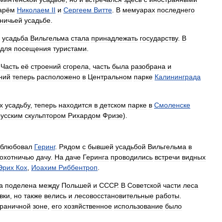
арём
Николаем
II
и
Сергеем
Витте
.
В
мемуарах
последнего
ничьей
усадьбе
.
усадьба
Вильгельма
стала
принадлежать
государству
.
В
для
посещения
туристами
.
.
Часть
её
строений
сгорела
,
часть
была
разобрана
и
ний
теперь
расположено
в
Центральном
парке
Калининграда
х
усадьбу
,
теперь
находится
в
детском
парке
в
Смоленске
русским
скульптором
Рихардом
Фризе
).
облюбовал
Геринг
.
Рядом
с
бывшей
усадьбой
Вильгельма
в
охотничью
дачу
.
На
даче
Геринга
проводились
встречи
видных
Эрих
Кох
,
Иоахим
Риббентроп
.
а
поделена
между
Польшей
и
СССР
.
В
Советской
части
леса
вки
,
но
также
велись
и
лесовосстановительные
работы
.
граничной
зоне
,
его
хозяйственное
использование
было