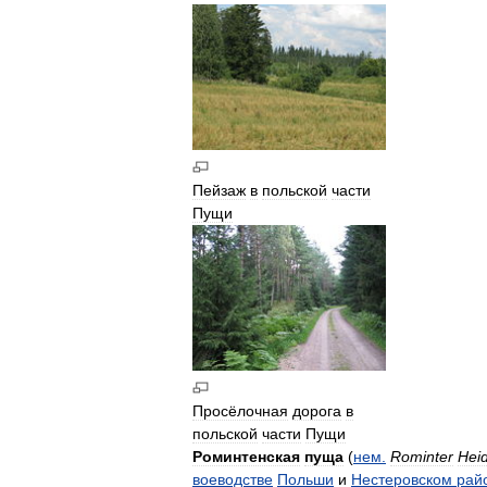
Пейзаж
в
польской
части
Пущи
Просёлочная
дорога
в
польской
части
Пущи
Роминтенская
пуща
(
нем
.
Rominter
Hei
воеводстве
Польши
и
Нестеровском
рай