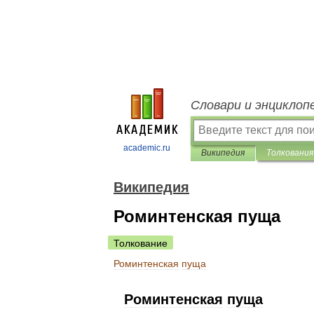
Словари и энциклоп
academic.ru
Википедия
Толкования
Википедия
Роминтенская пуща
Толкование
Роминтенская
пуща
Роминтенская
пуща