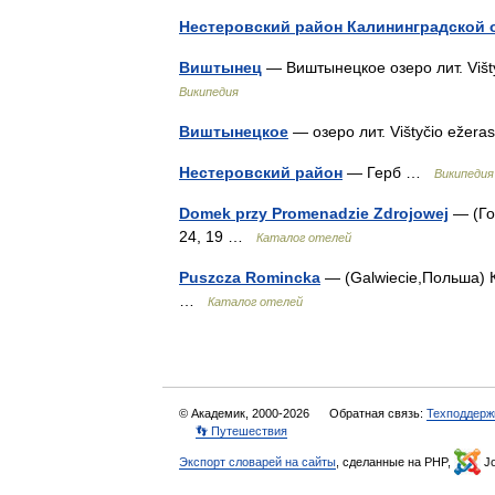
Нестеровский район Калининградской 
Виштынец
— Виштынецкое озеро лит. Višt
Википедия
Виштынецкое
— озеро лит. Vištyčio ežer
Нестеровский район
— Герб …
Википедия
Domek przy Promenadzie Zdrojowej
— (Го
24, 19 …
Каталог отелей
Puszcza Romincka
— (Galwiecie,Польша) К
…
Каталог отелей
© Академик, 2000-2026
Обратная связь:
Техподдерж
👣 Путешествия
Экспорт словарей на сайты
, сделанные на PHP,
Jo