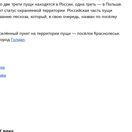
о
две
трети
пущи
находятся
в
России
,
одна
треть
—
в
Польше
.
ет
статус
охраняемой
территории
.
Российская
часть
пущи
ванию
лесхоза
,
который
,
в
свою
очередь
,
назван
по
посёлку
селённый
пункт
на
территории
пущи
—
посёлок
Краснолесье
.
город
Голдап
.
ека
ьма
X
века