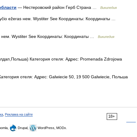
области
— Нестеровский район Герб Страна …
Википедия
yčio ežeras нем. Wystiter See Координаты: Координаты …
as нем. Wystiter See Координаты: Координаты …
Википедия
лдап,Польша) Категория отеля: Адрес: Promenada Zdrojowa
атегория отеля: Адрес: Galwiecie 50, 19 500 Galwiecie, Польша
ка
,
Реклама на сайте
18+
omla,
Drupal,
WordPress, MODx.