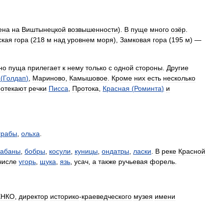
ена
на
Виштынецкой
возвышенности
).
В
пуще
много
озёр
.
ская
гора
(
218
м
над
уровнем
моря
),
Замковая
гора
(
195
м
) —
но
пуща
прилегает
к
нему
только
с
одной
стороны
.
Другие
(
Голдап
)
,
Мариново
,
Камышовое
.
Кроме
них
есть
несколько
ротекают
речки
Писса
,
Протока
,
Красная
(
Роминта
)
и
грабы
,
ольха
.
кабаны
,
бобры
,
косули
,
куницы
,
ондатры
,
ласки
.
В
реке
Красной
числе
угорь
,
щука
,
язь
,
усач
,
а
также
ручьевая
форель
.
ЕНКО
,
директор
историко
-
краеведческого
музея
имени