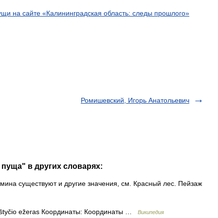
ущи
на
сайте
«
Калининградская
область:
следы
прошлого
»
Ромишевский, Игорь Анатольевич
 пуща" в других словарях:
мина существуют и другие значения, см. Красный лес. Пейзаж
ištyčio ežeras Координаты: Координаты …
Википедия