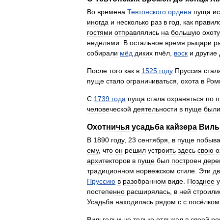
Во
времена
Тевтонского
ордена
пуща
ис
иногда
и
несколько
раз
в
год
,
как
правил
гостями
отправлялись
на
большую
охоту
неделями
.
В
остальное
время
рыцари
р
собирали
мёд
диких
пчёл
,
воск
и
другие
После
того
как
в
1525
году
Пруссия
стал
пуще
стало
ограничиваться
,
охота
в
Ром
С
1739
года
пуща
стала
охраняться
по
п
человеческой
деятельности
в
пуще
был
Охотничья
усадьба
кайзера
Виль
В
1890
году
,
23
сентября
,
в
пуще
побыв
ему
,
что
он
решил
устроить
здесь
свою
о
архитекторов
в
пуще
был
построен
дере
традиционном
норвежском
стиле
.
Эти
д
Пруссию
в
разобранном
виде
.
Позднее
постепенно
расширялась
,
в
ней
строили
Усадьба
находилась
рядом
с
с
посёлком
Вильгельм
не
только
отдыхал
в
своей
ро