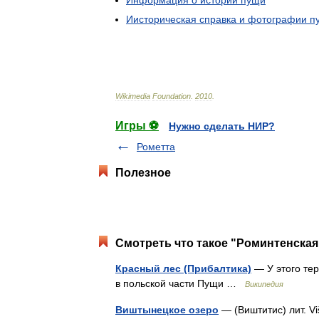
Иисторическая
справка
и
фотографии
п
Wikimedia
Foundation
.
2010
.
Игры ⚽
Нужно сделать НИР?
Рометта
Полезное
Смотреть что такое "Роминтенская
Красный лес (Прибалтика)
— У этого тер
в польской части Пущи …
Википедия
Виштынецкое озеро
— (Виштитис) лит. V