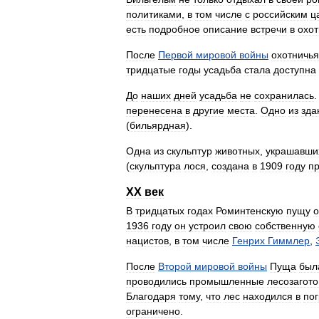
политиками
,
в
том
числе
с
российским
ц
есть
подробное
описание
встречи
в
охот
После
Первой
мировой
войны
охотничья
тридцатые
годы
усадьба
стала
доступна
До
наших
дней
усадьба
не
сохранилась
перенесена
в
другие
места
.
Одно
из
зда
(
бильярдная
).
Одна
из
скульптур
животных
,
украшавши
(
скульптура
лося
,
создана
в
1909
году
п
XX
век
В
тридцатых
годах
Роминтенскую
пущу
1936
году
он
устроил
свою
собственную
нацистов
,
в
том
числе
Генрих
Гиммлер
,
После
Второй
мировой
войны
Пуща
был
проводились
промышленные
лесозагото
Благодаря
тому
,
что
лес
находился
в
по
ограничено
.