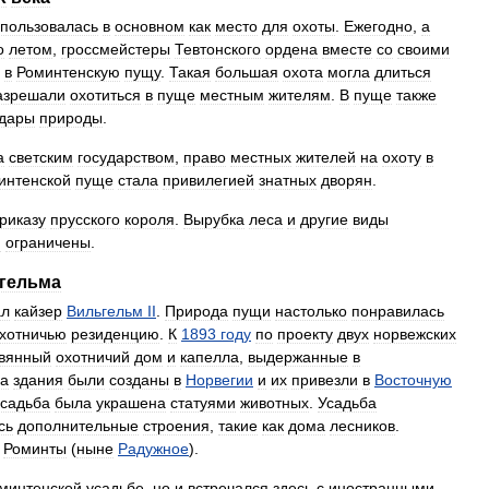
пользовалась
в
основном
как
место
для
охоты
.
Ежегодно
,
а
о
летом
,
гроссмейстеры
Тевтонского
ордена
вместе
со
своими
в
Роминтенскую
пущу
.
Такая
большая
охота
могла
длиться
азрешали
охотиться
в
пуще
местным
жителям
.
В
пуще
также
дары
природы
.
а
светским
государством
,
право
местных
жителей
на
охоту
в
интенской
пуще
стала
привилегией
знатных
дворян
.
риказу
прусского
короля
.
Вырубка
леса
и
другие
виды
и
ограничены
.
гельма
ал
кайзер
Вильгельм
II
.
Природа
пущи
настолько
понравилась
хотничью
резиденцию
.
К
1893
году
по
проекту
двух
норвежских
вянный
охотничий
дом
и
капелла
,
выдержанные
в
ва
здания
были
созданы
в
Норвегии
и
их
привезли
в
Восточную
усадьба
была
украшена
статуями
животных
.
Усадьба
сь
дополнительные
строения
,
такие
как
дома
лесников
.
Роминты
(
ныне
Радужное
).
минтенской
усадьбе
,
но
и
встречался
здесь
с
иностранными