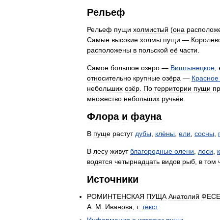
Рельеф
Рельеф
пущи
холмистый
(
она
располож
Самые
высокие
холмы
пущи
—
Королев
расположены
в
польской
её
части
.
Самое
большое
озеро
—
Виштынецкое
,
относительно
крупные
озёра
—
Красное
небольших
озёр
.
По
территории
пущи
п
множество
небольших
ручьёв
.
Флора
и
фауна
В
пуще
растут
дубы
,
клёны
,
ели
,
сосны
,
В
лесу
живут
благородные
олени
,
лоси
,
водятся
четырнадцать
видов
рыб
,
в
том
Источники
РОМИНТЕНСКАЯ
ПУЩА
Анатолий
ФЕС
А
.
М
.
Иванова
,
г
.
текст
Информация
о
истории
пущи