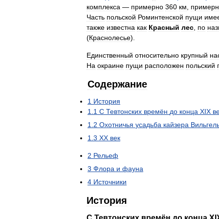
комплекса
—
примерно
360
км
,
примерн
Часть
польской
Роминтенской
пущи
име
также
известна
как
Красный
лес
,
по
наз
(
Краснолесье
).
Единственный
относительно
крупный
на
На
окраине
пущи
расположен
польский
Содержание
1
История
1
.
1
С
Тевтонских
времён
до
конца
XIX
в
1
.
2
Охотничья
усадьба
кайзера
Вильгел
1
.
3
XX
век
2
Рельеф
3
Флора
и
фауна
4
Источники
История
С
Тевтонских
времён
до
конца
XI