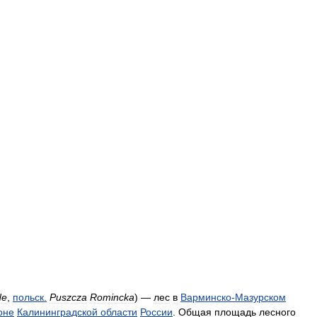
de
,
польск
.
Puszcza
Romincka
) —
лес
в
Варминско
-
Мазурском
оне
Калининградской
области
России
.
Общая
площадь
лесного