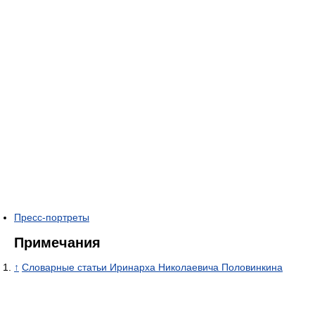
Пресс-портреты
Примечания
↑
Словарные статьи Иринарха Николаевича Половинкина