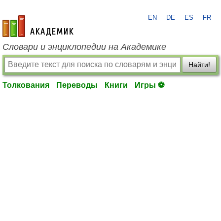
EN
DE
ES
FR
academic.ru
Словари и энциклопедии на Академике
Найти!
Толкования
Переводы
Книги
Игры ⚽