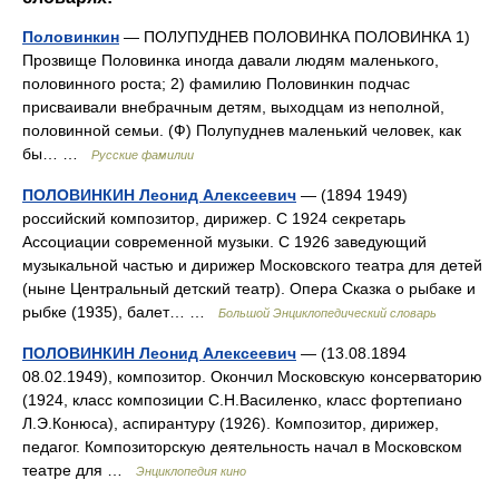
Половинкин
— ПОЛУПУДНЕВ ПОЛОВИНКА ПОЛОВИНКА 1)
Прозвище Половинка иногда давали людям маленького,
половинного роста; 2) фамилию Половинкин подчас
присваивали внебрачным детям, выходцам из неполной,
половинной семьи. (Ф) Полупуднев маленький человек, как
бы… …
Русские фамилии
ПОЛОВИНКИН Леонид Алексеевич
— (1894 1949)
российский композитор, дирижер. С 1924 секретарь
Ассоциации современной музыки. С 1926 заведующий
музыкальной частью и дирижер Московского театра для детей
(ныне Центральный детский театр). Опера Сказка о рыбаке и
рыбке (1935), балет… …
Большой Энциклопедический словарь
ПОЛОВИНКИН Леонид Алексеевич
— (13.08.1894
08.02.1949), композитор. Окончил Московскую консерваторию
(1924, класс композиции С.Н.Василенко, класс фортепиано
Л.Э.Конюса), аспирантуру (1926). Композитор, дирижер,
педагог. Композиторскую деятельность начал в Московском
театре для …
Энциклопедия кино