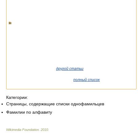
Если вы попали сюда из
другой статьи
Википедии, возможно,
стоит уточнить ссылку так, чтобы она указывала на статью о
конкретном человеке. См. также
полный список
существующих
статей.
Категории:
Страницы, содержащие списки однофамильцев
Фамилии по алфавиту
Wikimedia Foundation
.
2010
.