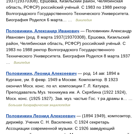
1937(19370308), Ершовка, Кизильский район, Челябинская
область, РСФСР) российский учёный. С 1983 по 1988 ректор
Волгоградского Государственного Технического Университета.
Биография Родился 6 марта… …
Википедия
Половинкин, Александр Иванович
— Половинкин Александр
Иванович (род. 8 марта 1937(19370308), Ершовка, Кизильский
район, Челябинская область, РСФСР) российский учёный. С
1983 по 1988 ректор Волгоградского Государственного
Технического Университета. Биография Родился 8 марта 1937
…
Википедия
Половинкин, Леонид Алексеевич
— род. 14 авг. 1894 в
Кургане, ум. 8 февр. 1949 в Москве. Композитор. В 1923
окончил Моск. конс. по кл. композиции Г. Л. Катуара.
Преподаватель Муз. техникума им. А. Скрябина (1922 1924),
Моск. конс. (1925 1927). Зав. муз. частью Гос. т ра драмы в… …
Большая биографическая энциклопедия
Половинкин Леонид Алексеевич
— (1894 1949), композитор,
дирижёр. Ученик С. Н. Василенко. С 1924 секретарь
Ассоциации современной музыки. С 1926 заведующий