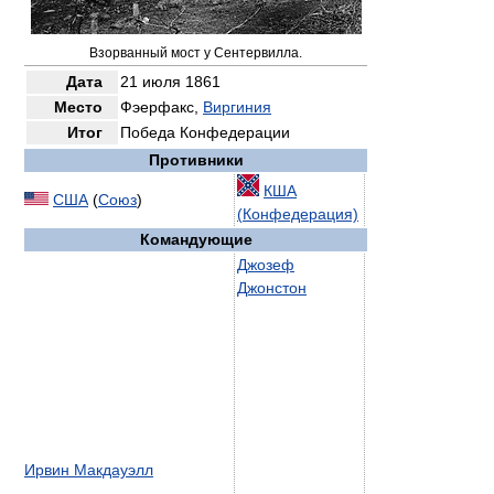
Взорванный мост у Сентервилла.
Дата
21 июля 1861
Место
Фэерфакс,
Виргиния
Итог
Победа Конфедерации
Противники
КША
США
(
Союз
)
(Конфедерация)
Командующие
Джозеф
Джонстон
Ирвин Макдауэлл