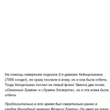
На помощь северянам подошла 3-я дивизия Хейнцельмана
(7000 солдат), ее сразу послали в атаку, но и она была отбита.
Тогда Хенцельман послал на левый фланг Эванса два полка:
«Огненных Зуавов»
и
«Зуавов Элсворта»
, но и эта атака была
отбита.
Приблизительно в это время был смертельно ранен в
сердце бригадный генерал Фрэнсис Бэртоу. Он умер на руках