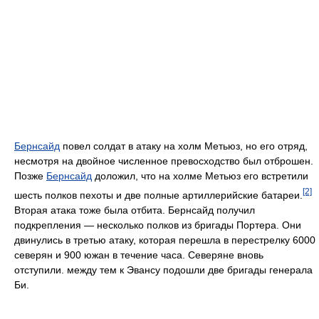
Бернсайд
повел солдат в атаку на холм Метьюз, но его отряд,
несмотря на двойное численное превосходство был отброшен.
Позже
Бернсайд
доложил, что на холме Метьюз его встретили
[2]
шесть полков пехоты и две полные артиллерийские батареи.
Вторая атака тоже была отбита. Бернсайд получил
подкрепления — несколько полков из бригады Портера. Они
двинулись в третью атаку, которая перешла в перестрелку 6000
северян и 900 южан в течение часа. Северяне вновь
отступили. между тем к Эвансу подошли две бригады генерала
Би.