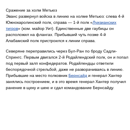
Сражение за холм Метьюз
Эванс развернул войска в линию на холме Метьюз: слева 4-й
Южнокаролинский полк, справа — 1-й полк «
Луизианских
тигров
» (ком. майор Уит). Единственные две гаубицы он
расположил на флангах. Прибывший чуть позже 4-й
Алабамский полк пристроился к линии справа.
Северяне переправились через Бул-Ран по броду Садли-
Спрингс. Первым двигался
2-й Родайлендский полк
, он и попал
под первый залп конфедератов. Родайлендцы ответили
беспорядочной стрельбой, даже не разворачиваясь в линию.
Прибывшие на место полковник
Бернсайд
и генерал Хантер
занялись построением, и в это время генерал Хантер получил
ранение в щеку и шею и сдал командование Бернсайду.