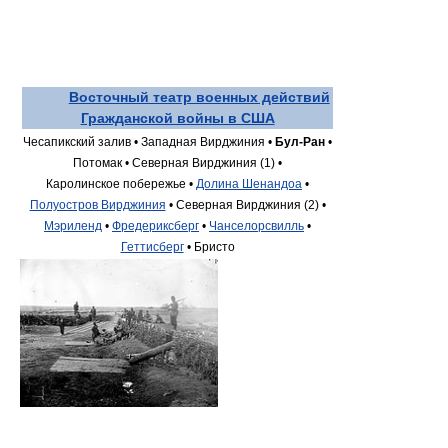
Восточный театр военных действий
Гражданской войны в США
Чесапикский залив •
Западная Вирджиния •
Бул-Ран
•
Потомак •
Северная Вирджиния (1) •
Каролинское побережье •
Долина Шенандоа
•
Полуостров Вирджиния
•
Северная Вирджиния (2) •
Мэриленд
•
Фредериксберг
•
Чанселорсвилль
•
Геттисберг
•
Бристо