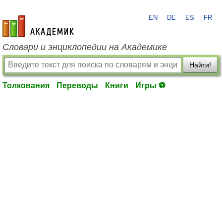
EN
DE
ES
FR
academic.ru
Словари и энциклопедии на Академике
Найти!
Толкования
Переводы
Книги
Игры ⚽