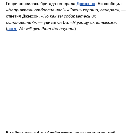
Генри появилась бригада генерала
Джексона
. Би сообщил:
«Неприятель отбросил нас!» «Очень хорошо, генерал»
, —
ответил Джексон.
«Но как вы собираетесь их
остановить?»
, — удивился Би.
«Я угощу их штыком»
.
(
англ.
We will give them the bayonet
)
Би обратился к 4-му Алабамскому полку со знаменитой