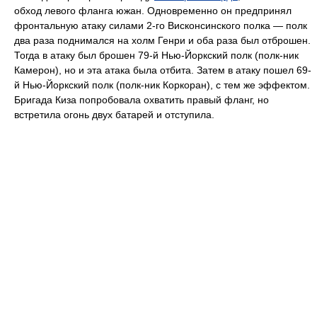
обход левого фланга южан. Одновременно он предпринял
фронтальную атаку силами 2-го Висконсинского полка — полк
два раза поднимался на холм Генри и оба раза был отброшен.
Тогда в атаку был брошен 79-й Нью-Йоркский полк (полк-ник
Камерон), но и эта атака была отбита. Затем в атаку пошел 69-
й Нью-Йоркский полк (полк-ник Коркоран), с тем же эффектом.
Бригада Киза попробовала охватить правый фланг, но
встретила огонь двух батарей и отступила.