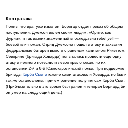
Контратака
Поняв, что враг уже измотан, Борегар отдал приказ об общем
наступлении. Джексон велел своим людям: «Орите, как
фурии», и так возник знаменитый впоследствии rebel yell —
боевой клич южан. Отряд Джексона пошел в атаку и захватил
федеральные батареи вместе с раненым капитаном Рикеттом.
Северяне (бригада Ховарда) попытались провести еще одну
атаку и немного потеснили левое крыло южан, но их
остановили 2-й и 8-й Южнокаролинский полки. При поддержке
бригады
Кирби Смита
южане сами атаковали Ховарда, но были
так же остановлены, причем ранение получил сам Кирби Смит.
(Приблизительно в это время был ранен и генерал Бернард Би,
он умер на следующий день.)