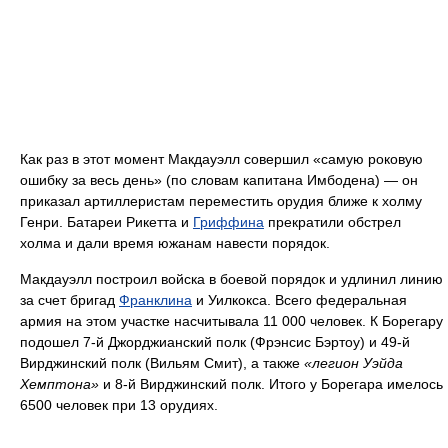
Как раз в этот момент Макдауэлл совершил «самую роковую
ошибку за весь день» (по словам капитана Имбодена) — он
приказал артиллеристам переместить орудия ближе к холму
Генри. Батареи Рикетта и
Гриффина
прекратили обстрел
холма и дали время южанам навести порядок.
Макдауэлл построил войска в боевой порядок и удлинил линию
за счет бригад
Франклина
и Уилкокса. Всего федеральная
армия на этом участке насчитывала 11 000 человек. К Борегару
подошел 7-й Джорджианский полк (Фрэнсис Бэртоу) и 49-й
Вирджинский полк (Вильям Смит), а также
«легион Уэйда
Хемптона»
и 8-й Вирджинский полк. Итого у Борегара имелось
6500 человек при 13 орудиях.