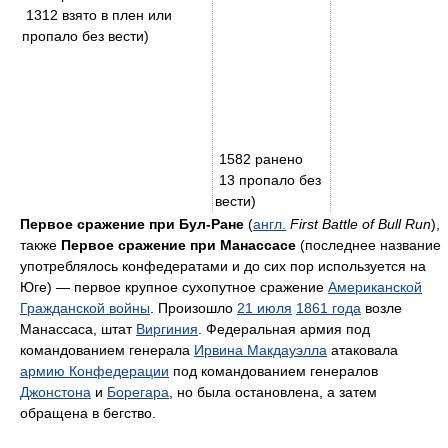
1312 взято в плен или
пропало без вести)
1582 ранено
13 пропало без
вести)
Первое сражение при Бул-Ране
(
англ.
First Battle of Bull Run
),
также
Первое сражение при Манассасе
(последнее название
употреблялось конфедератами и до сих пор используется на
Юге) — первое крупное сухопутное сражение
Американской
Гражданской войны
. Произошло
21 июля
1861 года
возле
Манассаса, штат
Виргиния
. Федеральная армия под
командованием генерала
Ирвина Макдауэлла
атаковала
армию Конфедерации
под командованием генералов
Джонстона
и
Борегара
, но была остановлена, а затем
обращена в бегство.