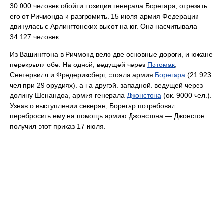
30 000 человек обойти позиции генерала Борегара, отрезать
его от Ричмонда и разгромить. 15 июля армия Федерации
двинулась с Арлингтонских высот на юг. Она насчитывала
34 127 человек.
Из Вашингтона в Ричмонд вело две основные дороги, и южане
перекрыли обе. На одной, ведущей через
Потомак
,
Сентервилл и Фредериксберг, стояла армия
Борегара
(21 923
чел при 29 орудиях), а на другой, западной, ведущей через
долину Шенандоа, армия генерала
Джонстона
(ок. 9000 чел.).
Узнав о выступлении северян, Борегар потребовал
перебросить ему на помощь армию Джонстона — Джонстон
получил этот приказ 17 июля.