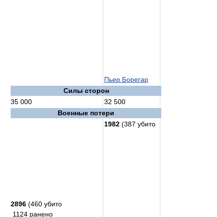
Пьер Борегар
Силы сторон
35 000
32 500
Военные потери
1982
(387 убито
2896
(460 убито
1124 ранено