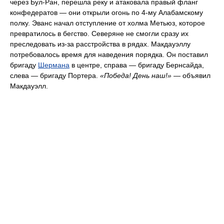
через Бул-Ран, перешла реку и атаковала правый фланг
конфедератов — они открыли огонь по 4-му Алабамскому
полку. Эванс начал отступление от холма Метьюз, которое
превратилось в бегство. Северяне не смогли сразу их
преследовать из-за расстройства в рядах. Макдауэллу
потребовалось время для наведения порядка. Он поставил
бригаду
Шермана
в центре, справа — бригаду Бернсайда,
слева — бригаду Портера.
«Победа! День наш!»
— объявил
Макдауэлл.