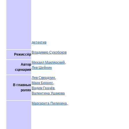
детектив
Владимир Сухобоков
Режиссёр
Михаил Маклярский
,
Автор
Лев Шейнин
сценария
Лев Свердлин
,
Марк Бернес
,
В главных
Вадим Грачёв
,
ролях
Валентина Ушакова
Маргарита Пилихина
,