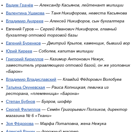
Вадим Грачёв
—
Александр Касьянов, лейтенант милиции
Валентина Ушакова
—
Таня Никифорова, невеста Касьянова
Владимир Андреев
—
Алексей Никифоров, сын бухгалтера
Евгений Гуров —
Сергей Иванович Никифоров, главный
бухгалтер оптовой торговой базы
Евгений Буренков
—
Дмитрий Крылов, каменщик, бывший вор
Юрий Киреев
—
Соболев, капитан милиции
Григорий Кириллов
—
Казимир Антонович Нежук,
заместитель управляющего оптовой базой, он же уголовник
«Барон»
Владимир Владиславский
—
Клавдий Фёдорович Волобуев
Татьяна Окуневская
—
Раиса Копницкая, певичка из
ресторана, «племянница» «Барона»
Степан Бубнов
—
Бугров, шофёр
Сергей Филиппов
—
Семён Григорьевич Ползиков, директор
магазина № 6 «Ткани»
Зоя Фёдорова
—
Марфа Потаповна, жена Нежука
Алексей Ванин
—
дорожный мастер