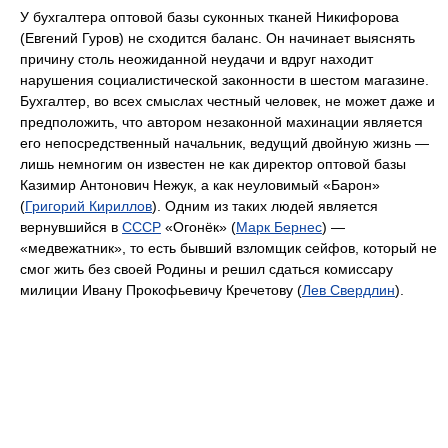
У бухгалтера оптовой базы суконных тканей Никифорова
(Евгений Гуров) не сходится баланс. Он начинает выяснять
причину столь неожиданной неудачи и вдруг находит
нарушения социалистической законности в шестом магазине.
Бухгалтер, во всех смыслах честный человек, не может даже и
предположить, что автором незаконной махинации является
его непосредственный начальник, ведущий двойную жизнь —
лишь немногим он известен не как директор оптовой базы
Казимир Антонович Нежук, а как неуловимый «Барон»
(
Григорий Кириллов
). Одним из таких людей является
вернувшийся в
СССР
«Огонёк» (
Марк Бернес
) —
«медвежатник», то есть бывший взломщик сейфов, который не
смог жить без своей Родины и решил сдаться комиссару
милиции Ивану Прокофьевичу Кречетову (
Лев Свердлин
).