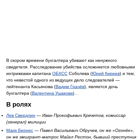
В скором времени бухгалтера убивают как ненужного
свидетеля. Расследование убийства осложняется любовными
интрижками капитана
ОБХСС
Соболева (
Юрий Киреев
) и тем,
что невестой одного из ведущих дело следователей —
лейтенанта Касьянова (
Вадим Грачёв
), является дочь
бухгалтера (
Валентина Ушакова
)…
В ролях
Лев Свердлин
—
Иван Прокофьевич Кречетов, комиссар
(генерал) милиции
Марк Бернес
—
Павел Васильевич Обручев, он же «Огонёк»,
он же эмигрант-матрос Майкл Рестон, бывший преступник