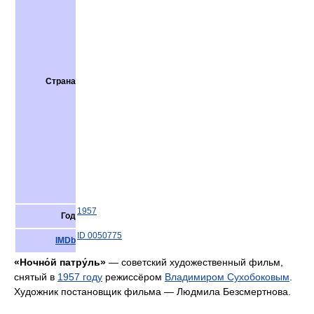
Страна
1957
Год
ID 0050775
IMDb
«Ночно́й патру́ль»
— советский художественный фильм,
снятый в
1957 году
режиссёром
Владимиром Сухобоковым
.
Художник постановщик фильма — Людмила Безсмертнова.