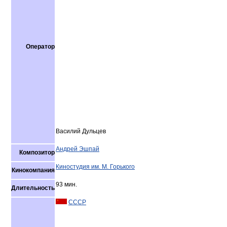
Оператор
Василий Дульцев
Андрей Эшпай
Композитор
Киностудия им. М. Горького
Кинокомпания
93 мин.
Длительность
СССР