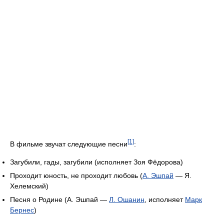
[1]
В фильме звучат следующие песни
:
Загубили, гады, загубили (исполняет Зоя Фёдорова)
Проходит юность, не проходит любовь (
А. Эшпай
— Я.
Хелемский)
Песня о Родине (А. Эшпай —
Л. Ошанин
, исполняет
Марк
Бернес
)