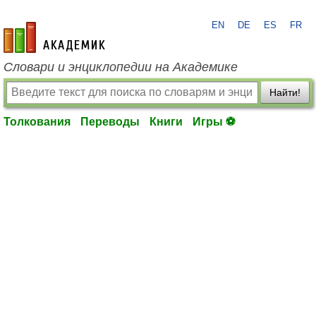
EN
DE
ES
FR
academic.ru
Словари и энциклопедии на Академике
Найти!
Толкования
Переводы
Книги
Игры ⚽