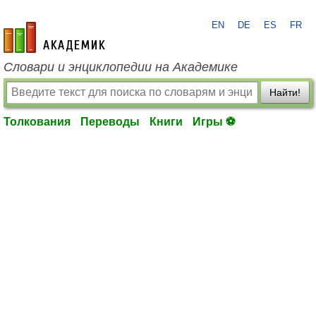
EN
DE
ES
FR
academic.ru
Словари и энциклопедии на Академике
Найти!
Толкования
Переводы
Книги
Игры ⚽