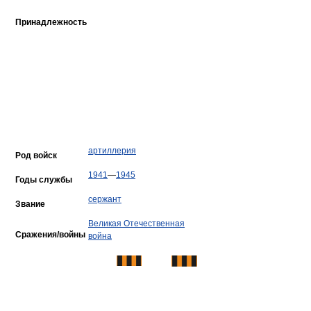
Принадлежность
артиллерия
Род войск
1941
—
1945
Годы службы
сержант
Звание
Великая Отечественная
Сражения/войны
война