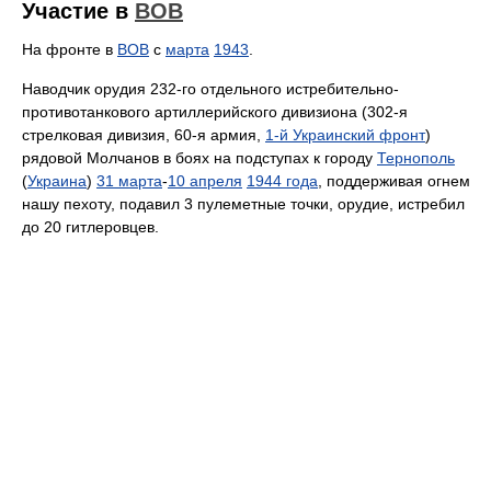
Участие в
ВОВ
На фронте в
ВОВ
с
марта
1943
.
Наводчик орудия 232-го отдельного истребительно-
противотанкового артиллерийского дивизиона (302-я
стрелковая дивизия, 60-я армия,
1-й Украинский фронт
)
рядовой Молчанов в боях на подступах к городу
Тернополь
(
Украина
)
31 марта
-
10 апреля
1944 года
, поддерживая огнем
нашу пехоту, подавил 3 пулеметные точки, орудие, истребил
до 20 гитлеровцев.