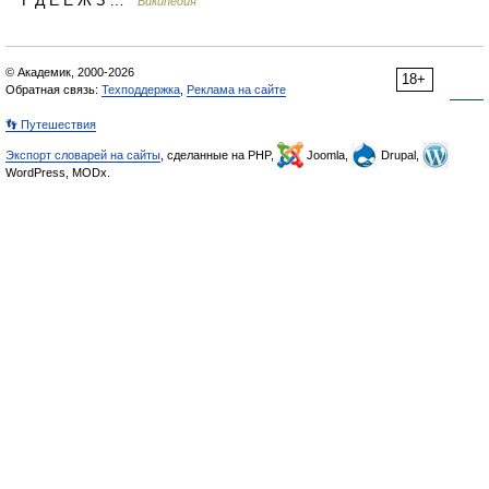
Г Д Е Ё Ж З …
Википедия
© Академик, 2000-2026
18+
Обратная связь:
Техподдержка
,
Реклама на сайте
👣 Путешествия
Экспорт словарей на сайты
, сделанные на PHP,
Joomla,
Drupal,
WordPress, MODx.