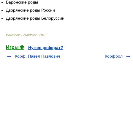
Баронские роды
Дворянские роды России
Дворянские роды Белоруссии
Wikimedia Foundation
.
2010
.
Игры ⚽
Нужен реферат?
Корф, Павел Павлович
Корфбол