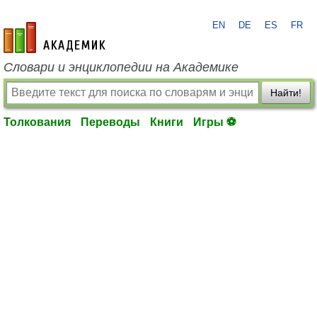
EN
DE
ES
FR
academic.ru
Словари и энциклопедии на Академике
Найти!
Толкования
Переводы
Книги
Игры ⚽