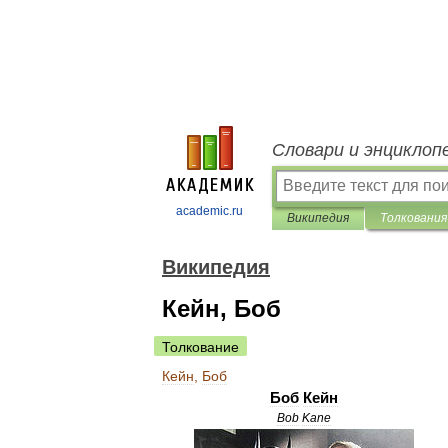
Словари и энциклоп
academic.ru
Википедия
Толкования
Википедия
Кейн, Боб
Толкование
Кейн
,
Боб
Боб
Кейн
Bob
Kane