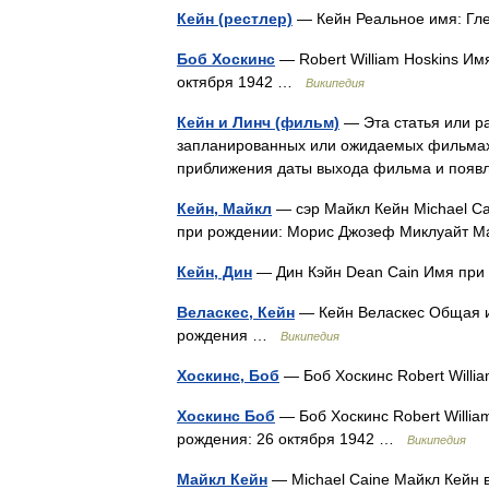
Кейн (рестлер)
— Кейн Реальное имя: Г
Боб Хоскинс
— Robert William Hoskins Имя
октября 1942 …
Википедия
Кейн и Линч (фильм)
— Эта статья или р
запланированных или ожидаемых фильмах
приближения даты выхода фильма и поя
Кейн, Майкл
— сэр Майкл Кейн Michael Cai
при рождении: Морис Джозеф Миклуайт Ma
Кейн, Дин
— Дин Кэйн Dean Cain Имя пр
Веласкес, Кейн
— Кейн Веласкес Общая и
рождения …
Википедия
Хоскинс, Боб
— Боб Хоскинс Robert Will
Хоскинс Боб
— Боб Хоскинс Robert William
рождения: 26 октября 1942 …
Википедия
Майкл Кейн
— Michael Caine Майкл Кейн