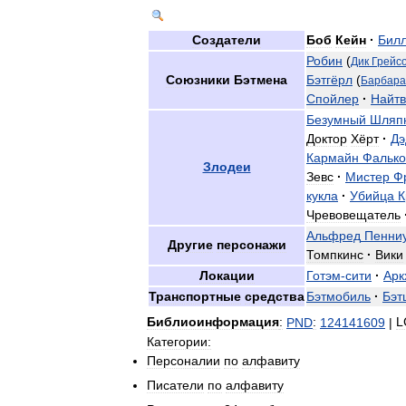
Создатели
Боб
Кейн
·
Бил
Робин
(
Дик
Грейс
Союзники
Бэтмена
Бэтгёрл
(
Барбара
Спойлер
·
Найтв
Безумный
Шляп
Доктор
Хёрт
·
Дэ
Кармайн
Фалько
Злодеи
Зевс
·
Мистер
Ф
кукла
·
Убийца
К
Чревовещатель
Альфред
Пенни
Другие
персонажи
Томпкинс
·
Вики
Локации
Готэм
-
сити
·
Арк
Транспортные
средства
Бэтмобиль
·
Бэт
Библиоинформация
:
PND
:
124141609
|
L
Категории:
Персоналии
по
алфавиту
Писатели
по
алфавиту