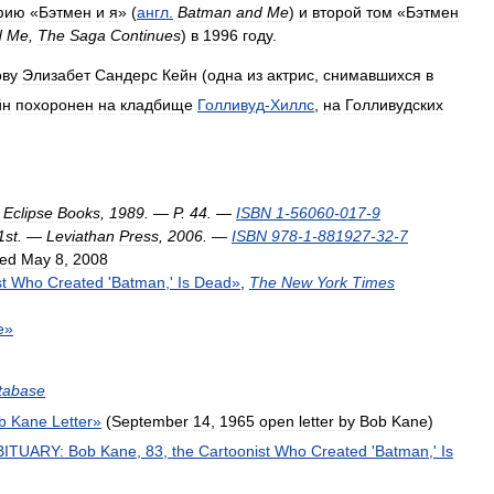
фию
«
Бэтмен
и
я
» (
англ
.
Batman
and
Me
)
и
второй
том
«
Бэтмен
d
Me
,
The
Saga
Continues
)
в
1996
году
.
ову
Элизабет
Сандерс
Кейн
(
одна
из
актрис
,
снимавшихся
в
йн
похоронен
на
кладбище
Голливуд
-
Хиллс
,
на
Голливудских
Eclipse
Books
,
1989
. —
P
.
44
. —
ISBN
1
-
56060
-
017
-
9
1st
. —
Leviathan
Press
,
2006
. —
ISBN
978
-
1
-
881927
-
32
-
7
ed
May
8
,
2008
t
Who
Created
'
Batman
,'
Is
Dead
»
,
The
New
York
Times
e
»
tabase
b
Kane
Letter
»
(
September
14
,
1965
open
letter
by
Bob
Kane
)
BITUARY:
Bob
Kane
,
83
,
the
Cartoonist
Who
Created
'
Batman
,'
Is