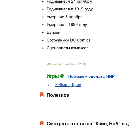
Родившиеся
24
октября
Родившиеся
в
1915
году
Умершие
3
ноября
Умершие
в
1998
году
Бэтмен
Сотрудники
DC
Comics
Сценаристы
комиксов
Wikimedia
Foundation
.
2010
.
Игры ⚽
Поможем сделать НИР
Кейман, Крис
Полезное
Смотреть что такое "Кейн, Боб" в 