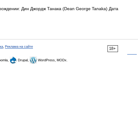
рождении: Дин Джордж Танака (Dean George Tanaka) Дата
ка
,
Реклама на сайте
18+
omla,
Drupal,
WordPress, MODx.