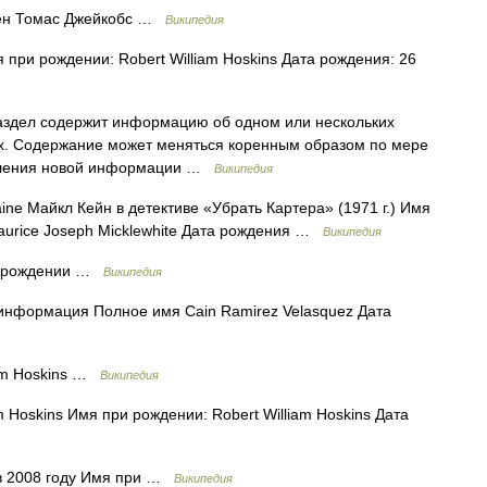
лен Томас Джейкобс …
Википедия
 при рождении: Robert William Hoskins Дата рождения: 26
аздел содержит информацию об одном или нескольких
. Содержание может меняться коренным образом по мере
вления новой информации …
Википедия
ne Майкл Кейн в детективе «Убрать Картера» (1971 г.) Имя
urice Joseph Micklewhite Дата рождения …
Википедия
и рождении …
Википедия
нформация Полное имя Cain Ramirez Velasquez Дата
iam Hoskins …
Википедия
 Hoskins Имя при рождении: Robert William Hoskins Дата
 в 2008 году Имя при …
Википедия