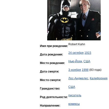
Robert
Kahn
Имя
при
рождении:
24
октября
1915
Дата
рождения:
Нью
-
Йорк
,
США
Место
рождения:
3
ноября
1998
(
83
года
)
Дата
смерти:
Лос
-
Анджелес
,
Калифорния
Место
смерти:
США
Гражданство:
писатель
Род
деятельности:
комиксы
Направление: