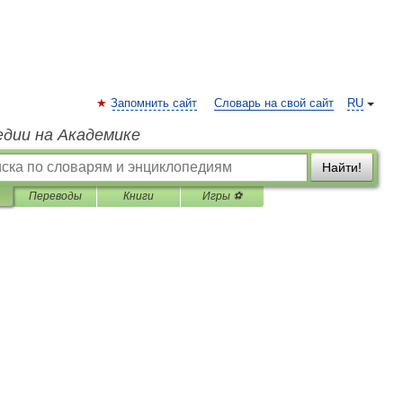
Запомнить сайт
Словарь на свой сайт
RU
едии на Академике
Найти!
Переводы
Книги
Игры ⚽