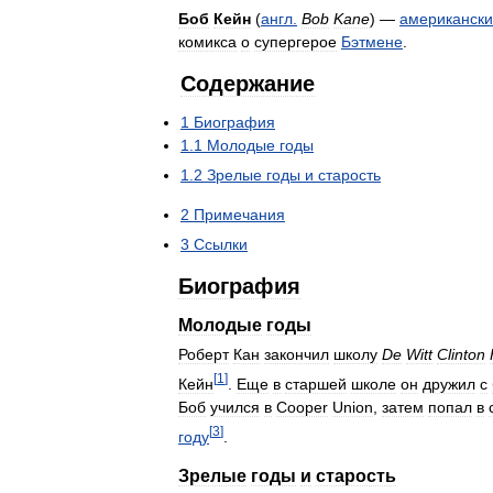
Боб
Кейн
(
англ
.
Bob
Kane
) —
американск
комикса
о
супергерое
Бэтмене
.
Содержание
1
Биография
1
.
1
Молодые
годы
1
.
2
Зрелые
годы
и
старость
2
Примечания
3
Ссылки
Биография
Молодые
годы
Роберт
Кан
закончил
школу
De
Witt
Clinton
[
1
]
Кейн
.
Еще
в
старшей
школе
он
дружил
с
Боб
учился
в
Cooper
Union
,
затем
попал
в
[
3
]
году
.
Зрелые
годы
и
старость