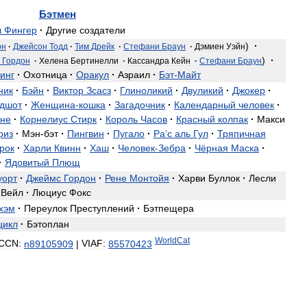
Бэтмен
л
Фингер
·
Другие
создатели
)
·
он
·
Джейсон
Тодд
·
Тим
Дрейк
·
Стефани
Браун
·
Дэмиен
Уэйн
)
·
Гордон
·
Хелена
Бертинелли
·
Кассандра
Кейн
·
Стефани
Браун
инг
·
Охотница
·
Оракул
·
Азраил
·
Бэт
-
Майт
ник
·
Бэйн
·
Виктор
Зсасз
·
Глиноликий
·
Двуликий
·
Джокер
·
дшот
·
Женщина
-
кошка
·
Загадочник
·
Календарный
человек
·
не
·
Корнелиус
Стирк
·
Король
Часов
·
Красный
колпак
·
Макси
риз
·
Мэн
-
бэт
·
Пингвин
·
Пугало
·
Ра
’
с
аль
Гул
·
Тряпичная
рок
·
Харли
Квинн
·
Хаш
·
Человек
-
Зебра
·
Чёрная
Маска
·
·
Ядовитый
Плющ
уорт
·
Джеймс
Гордон
·
Рене
Монтойя
·
Харви
Буллок
·
Лесли
Вейл
·
Люциус
Фокс
хэм
·
Переулок
Преступлений
·
Бэтпещера
цикл
·
Бэтоплан
WorldCat
CCN:
n89105909
|
VIAF:
85570423