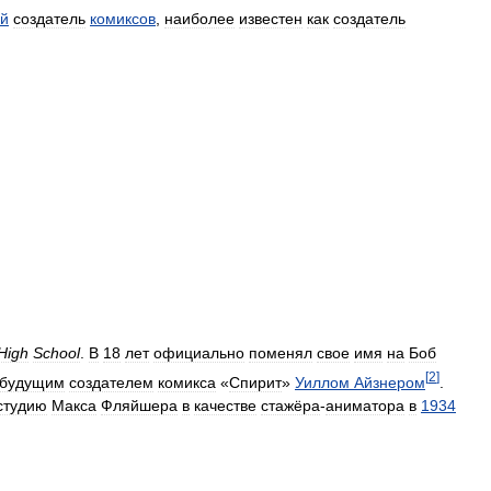
ий
создатель
комиксов
,
наиболее
известен
как
создатель
High
School
.
В
18
лет
официально
поменял
свое
имя
на
Боб
[
2
]
будущим
создателем
комикса
«
Спирит
»
Уиллом
Айзнером
.
студию
Макса
Фляйшера
в
качестве
стажёра
-
аниматора
в
1934