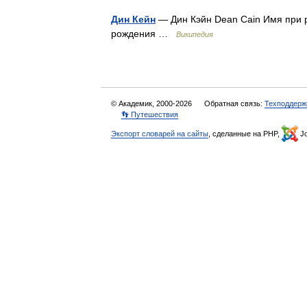
Дин Кейн
— Дин Кэйн Dean Cain Имя при 
рождения …
Википедия
© Академик, 2000-2026
Обратная связь:
Техподдерж
👣 Путешествия
Экспорт словарей на сайты
, сделанные на PHP,
Jo