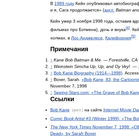
В
1989
году
Кейн
опубликовал
автобиогра
и
я
,
Сага
продолжается
» (
англ
.
Batman
an
Кейн
умер
3
ноября
1998
года
,
оставив
вд
[
4
]
фильмах
про
Бэтмена
),
дочь
и
внука
.
Ке
[
5
]
холмах
,
в
Лос
-
Анджелесе
,
Калифорния
.
Примечания
↑
Kane
Bob
Batman
&
Me
. —
Forestville
,
CA:
↑
Weinstein
Simcha
Up
,
Up
,
and
Oy
Vey
!. —
↑
Bob
Kane
Biography
(
1914
—
1998
)
.
Access
↑
Boxer
,
Sarah
.
«
Bob
Kane
,
83
,
the
Cartoonis
November
7
,
1998
↑
Seeing
-
Stars
.
com:
«
The
Grave
of
Bob
Kan
Ссылки
Bob
Kane
на
сайте
Internet
Movie
Da
(
англ
.)
Comic
Book
Artist
#
3
(
Winter
1999
)
:
«
The
Bo
The
New
York
Times
November
7
,
1998:
«
O
Dead
»,
by
Sarah
Boxer