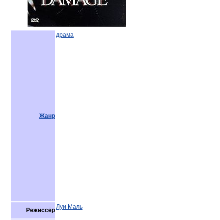
драма
Жанр
Луи Маль
Режиссёр