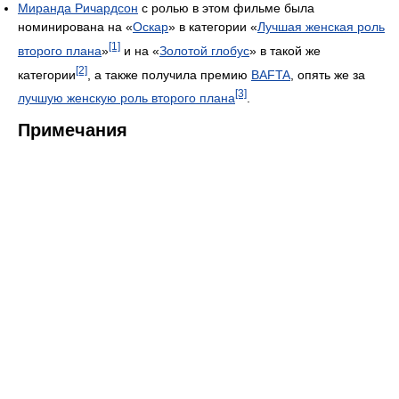
Миранда Ричардсон
с ролью в этом фильме была
номинирована на «
Оскар
» в категории «
Лучшая женская роль
[1]
второго плана
»
и на «
Золотой глобус
» в такой же
[2]
категории
, а также получила премию
BAFTA
, опять же за
[3]
лучшую женскую роль второго плана
.
Примечания