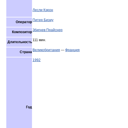
Лесли Кэрон
Питер Бизиу
Оператор
Збигнев Прайснер
Композитор
111 мин.
Длительность
Великобритания
—
Франция
Страна
1992
Год