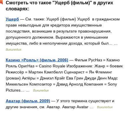
Смотреть что такое "Ущерб (фильм)" в других
словарях:
Ущерб
— См. также: Ущерб (фильм) Ущерб в гражданском
праве невыгодные для кредитора имущественные
последствия, возникшие в результате правонарушения,
допущенного должником. Выражаются в уменьшении
имущества, либо в неполучении дохода, который был… …
Википедия
Казино «Рояль» (фильм, 2006)
— Фильм РусНаз = Казино
Рояль ОригНаз = Casino Royale Изображение: Жанр = боевик
Режиссёр = Мартин Кэмпбелл Сценарист = Ян Флеминг
(роман) Актёры = Дэниэл Крэйг Ева Грин Джуди Денч Мадс
Миккельсен Композитор = Дэвид Арнолд Компания = Sony
Pictures… …
Википедия
Аватар (фильм, 2009)
— У этого термина существуют и
другие значения, см. Аватар. Аватар Avatar …
Википедия