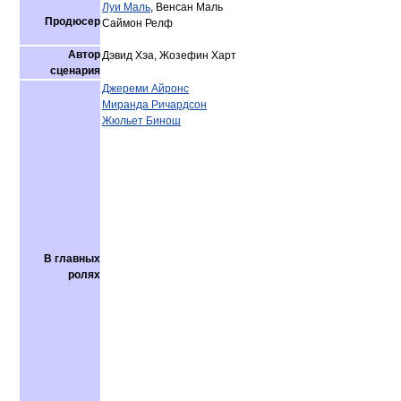
Луи Маль
, Венсан Маль
Продюсер
Саймон Релф
Автор
Дэвид Хэа, Жозефин Харт
сценария
Джереми Айронс
Миранда Ричардсон
Жюльет Бинош
В главных
ролях