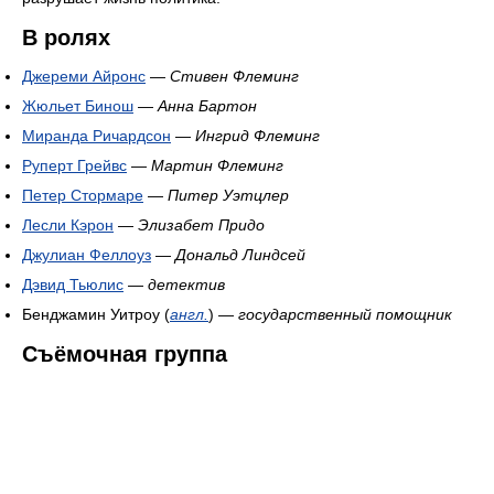
В ролях
Джереми Айронс
—
Стивен Флеминг
Жюльет Бинош
—
Анна Бартон
Миранда Ричардсон
—
Ингрид Флеминг
Руперт Грейвс
—
Мартин Флеминг
Петер Стормаре
—
Питер Уэтцлер
Лесли Кэрон
—
Элизабет Придо
Джулиан Феллоуз
—
Дональд Линдсей
Дэвид Тьюлис
—
детектив
Бенджамин Уитроу (
англ.
) —
государственный помощник
Съёмочная группа