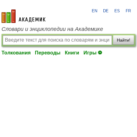
EN
DE
ES
FR
academic.ru
Словари и энциклопедии на Академике
Найти!
Толкования
Переводы
Книги
Игры ⚽