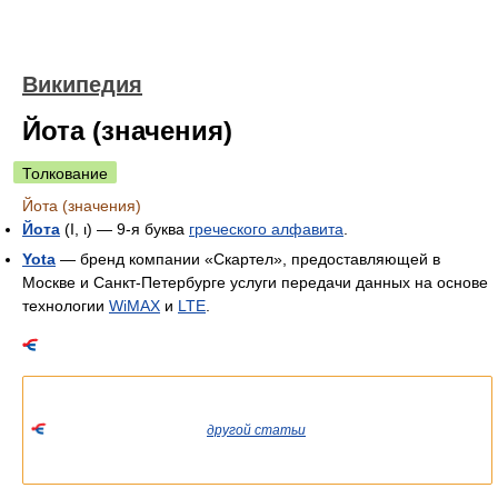
Википедия
Йота (значения)
Толкование
Йота (значения)
Йота
(Ι, ι) — 9-я буква
греческого алфавита
.
Yota
— бренд компании «Скартел», предоставляющей в
Москве и Санкт-Петербурге услуги передачи данных на основе
технологии
WiMAX
и
LTE
.
Список значений слова или словосочетания со ссылками на
соответствующие статьи.
Если вы попали сюда из
другой статьи
Википедии, пожалуйста,
вернитесь и уточните ссылку так, чтобы она указывала на
статью.