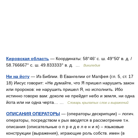
Кировская область
— Координаты: 58°46′ с. ш. 49°50′ в. д. /
58.766667° с. ш. 49.833333° в. д. …
Википедия
Ни на йоту
— Из Библии. В Евангелии от Матфея (гл. 5, ст. 17
18) Иисус говорит: «Не думайте, что Я пришел нарушить закон
или пророков: не нарушить пришел Я, но исполнить. Ибо
истинно говорю вам: доколе не прейдет небо и земля, ни одна
йота или ни одна черта… …
Словарь крылатых слов и выражений
ОПИСАНИЯ ОПЕРАТОРЫ
— (операторы дескрипции) – логич.
операторы, посредством к рых вводятся в рассмотрение т.н.
описания (описательные о п р е д е л е н и я) – языковые
конструкции (выражения), играющие роль собств. имен (в