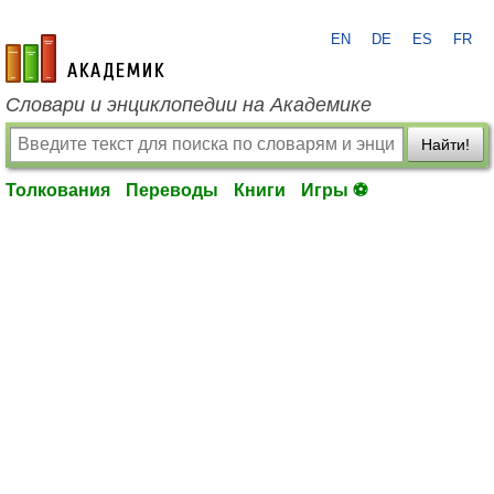
EN
DE
ES
FR
academic.ru
Словари и энциклопедии на Академике
Найти!
Толкования
Переводы
Книги
Игры ⚽