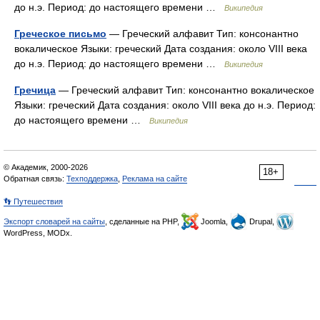
до н.э. Период: до настоящего времени …
Википедия
Греческое письмо
— Греческий алфавит Тип: консонантно
вокалическое Языки: греческий Дата создания: около VIII века
до н.э. Период: до настоящего времени …
Википедия
Гречица
— Греческий алфавит Тип: консонантно вокалическое
Языки: греческий Дата создания: около VIII века до н.э. Период:
до настоящего времени …
Википедия
© Академик, 2000-2026
18+
Обратная связь:
Техподдержка
,
Реклама на сайте
👣 Путешествия
Экспорт словарей на сайты
, сделанные на PHP,
Joomla,
Drupal,
WordPress, MODx.