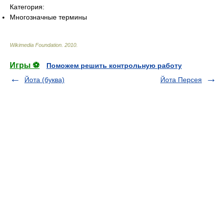
Категория:
Многозначные термины
Wikimedia Foundation
.
2010
.
Игры ⚽
Поможем решить контрольную работу
Йота (буква)
Йота Персея