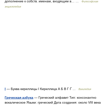
дополнение к собств. именам, входящим в… …
Философская
энциклопедия
І
— Буква кириллицы І Кириллица А Б В Г Ґ …
Википедия
Греческая азбука
— Греческий алфавит Тип: консонантно
вокалическое Языки: греческий Дата создания: около VIII века