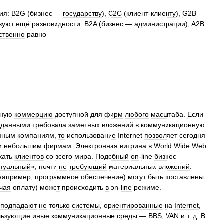
ия:
B2G
(
бизнес
—
государству
),
C2C
(
клиент
-
клиенту
),
G2B
вуют
ещё
разновидности:
B2A
(
бизнес
—
администрации
),
A2B
ственно
равно
нную
коммерцию
доступной
для
фирм
любого
масштаба
.
Если
данными
требовала
заметных
вложений
в
коммуникационную
пным
компаниям
,
то
использование
Internet
позволяет
сегодня
и
небольшим
фирмам
.
Электронная
витрина
в
World
Wide
Web
кать
клиентов
со
всего
мира
.
Подобный
on
-
line
бизнес
ртуальный
»,
почти
не
требующий
материальных
вложений
.
например
,
программное
обеспечение
)
могут
быть
поставлены
чая
оплату
)
может
происходить
в
on
-
line
режиме
.
подпадают
не
только
системы
,
ориентированные
на
Internet
,
льзующие
иные
коммуникационные
среды
—
BBS
,
VAN
и
т
.
д
.
В