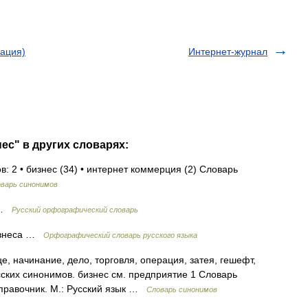
ация)
Интернет-журнал
ес" в других словарях:
: 2 • бизнес (34) • интернет коммерция (2) Словарь
варь синонимов
а …
Русский орфографический словарь
и/знеса …
Орфографический словарь русского языка
, начинание, дело, торговля, операция, затея, гешефт,
ских синонимов. бизнес см. предприятие 1 Словарь
справочник. М.: Русский язык …
Словарь синонимов