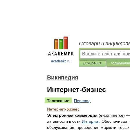
Словари и энциклоп
academic.ru
Википедия
Толкования
Википедия
Интернет-бизнес
Толкование
Перевод
Интернет
-
бизнес
Электронная
коммерция
(
e
-
commerce
) 
активности
в
сети
Интернет
.
Обеспечивает
обслуживания
,
проведения
маркетинговых