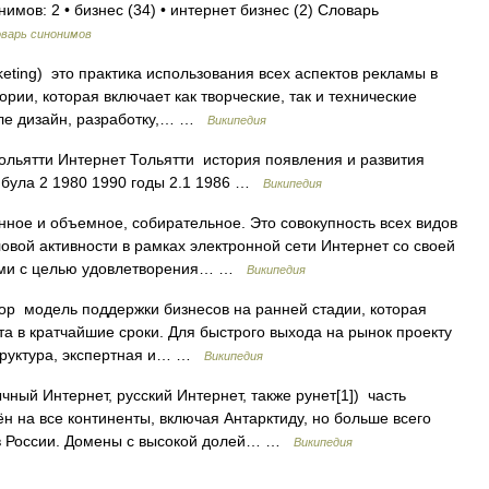
имов: 2 • бизнес (34) • интернет бизнес (2) Словарь
варь синонимов
rketing) это практика использования всех аспектов рекламы в
рии, которая включает как творческие, так и технические
исле дизайн, разработку,… …
Википедия
ольятти Интернет Тольятти история появления и развития
мбула 2 1980 1990 годы 2.1 1986 …
Википедия
ное и объемное, собирательное. Это совокупность всех видов
овой активности в рамках электронной сети Интернет со своей
ями с целью удовлетворения… …
Википедия
р модель поддержки бизнесов на ранней стадии, которая
а в кратчайшие сроки. Для быстрого выхода на рынок проекту
труктура, экспертная и… …
Википедия
ный Интернет, русский Интернет, также рунет[1]) часть
н на все континенты, включая Антарктиду, но больше всего
, в России. Домены с высокой долей… …
Википедия