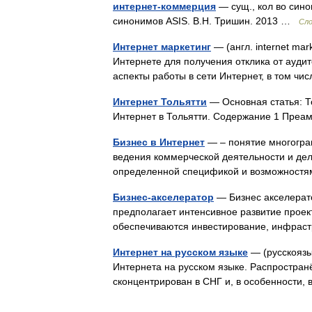
интернет-коммерция
— сущ., кол во синон
синонимов ASIS. В.Н. Тришин. 2013 …
Сло
Интернет маркетинг
— (англ. internet ma
Интернете для получения отклика от аудито
аспекты работы в сети Интернет, в том ч
Интернет Тольятти
— Основная статья: Т
Интернет в Тольятти. Содержание 1 Преа
Бизнес в Интернет
— – понятие многогран
ведения коммерческой деятельности и дел
определенной спецификой и возможност
Бизнес-акселератор
— Бизнес акселерато
предполагает интенсивное развитие проект
обеспечиваются инвестирование, инфрас
Интернет на русском языке
— (русскоязыч
Интернета на русском языке. Распространё
сконцентрирован в СНГ и, в особенности