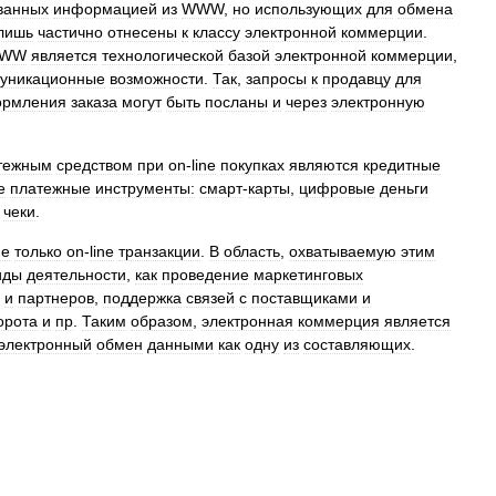
ванных
информацией
из
WWW
,
но
использующих
для
обмена
лишь
частично
отнесены
к
классу
электронной
коммерции
.
WW
является
технологической
базой
электронной
коммерции
,
уникационные
возможности
.
Так
,
запросы
к
продавцу
для
рмления
заказа
могут
быть
посланы
и
через
электронную
тежным
средством
при
on
-
line
покупках
являются
кредитные
е
платежные
инструменты:
смарт
-
карты
,
цифровые
деньги
чеки
.
не
только
on
-
line
транзакции
.
В
область
,
охватываемую
этим
иды
деятельности
,
как
проведение
маркетинговых
и
партнеров
,
поддержка
связей
с
поставщиками
и
орота
и
пр
.
Таким
образом
,
электронная
коммерция
является
электронный
обмен
данными
как
одну
из
составляющих
.