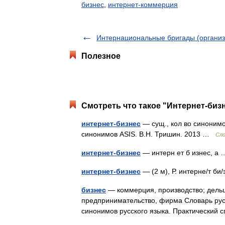
бизнес
,
интернет-коммерция
Интернациональные бригады (организ
Полезное
Смотреть что такое "Интернет-бизн
интернет-бизнес
— сущ., кол во синонимов
синонимов ASIS. В.Н. Тришин. 2013 …
Сло
интернет-бизнес
— интерн ет б изнес, 
интернет-бизнес
— (2 м), Р. интерне/т б
бизнес
— коммерция, производство; дельце
предпринимательство, фирма Словарь рус
синонимов русского языка. Практический 