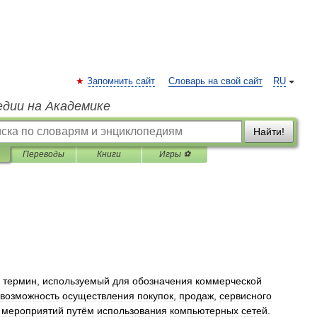
Запомнить сайт
Словарь на свой сайт
RU
едии на Академике
Найти!
Переводы
Книги
Игры ⚽
—
термин
,
используемый
для
обозначения
коммерческой
возможность
осуществления
покупок
,
продаж
,
сервисного
мероприятий
путём
использования
компьютерных
сетей
.