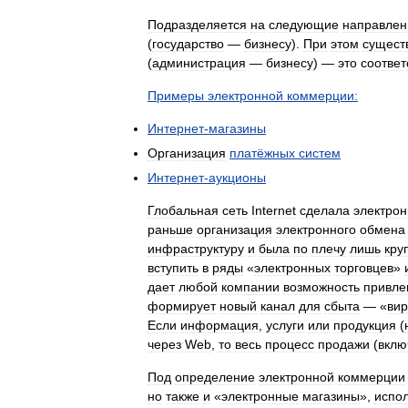
Подразделяется
на
следующие
направлен
(
государство
—
бизнесу
).
При
этом
сущест
(
администрация
—
бизнесу
) —
это
соответ
Примеры
электронной
коммерции:
Интернет
-
магазины
Организация
платёжных
систем
Интернет
-
аукционы
Глобальная
сеть
Internet
сделала
электро
раньше
организация
электронного
обмена
инфраструктуру
и
была
по
плечу
лишь
кру
вступить
в
ряды
«
электронных
торговцев
»
дает
любой
компании
возможность
привле
формирует
новый
канал
для
сбыта
— «
ви
Если
информация
,
услуги
или
продукция
(
через
Web
,
то
весь
процесс
продажи
(
вклю
Под
определение
электронной
коммерции
но
также
и
«
электронные
магазины
»,
испо