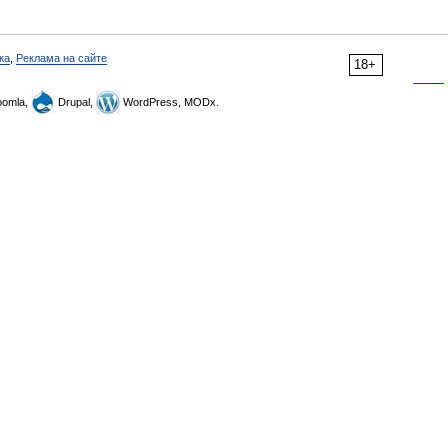
ка
,
Реклама на сайте
18+
omla,
Drupal,
WordPress, MODx.