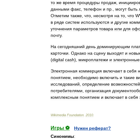
то
же
время
процедуры
продаж
,
иницииро
данными
факс
,
телефон
и
пр
.,
могут
быть
Отметим
также
,
что
,
несмотря
на
то
,
что
W
в
ряде
систем
используются
и
другие
комм
уточнения
параметров
товара
или
для
офо
почту
.
На
сегодняшний
день
доминирующим
пла
карточки
.
Однако
на
сцену
выходят
и
новы
(
digital
cash
),
микроплатежи
и
электронные
Электронная
коммерция
включает
в
себя
понятием
,
необходимо
включить
и
такие
в
исследований
,
определение
возможностей
потребителями
,
организация
документооб
комплексным
понятием
и
включает
в
себя
Wikimedia
Foundation
.
2010
.
Игры ⚽
Нужен реферат?
Синонимы
: