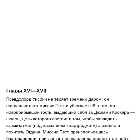
Главы XVI—XVII
Псевдолорд Уисбич не теряет времени даром: он
направляется к миссис Петт и убеждает её в том, что
новоприбывший гость, выдающий себя за Джимми Крокера —
шпион, цель которого состоит в том, чтобы завладеть
взрывчаткой (под названием «партриджит») а заодно и
похитить Огдена. Миссис Петт, преисполнившись
благодарности, приглашает псевдолорда переехать к ней в