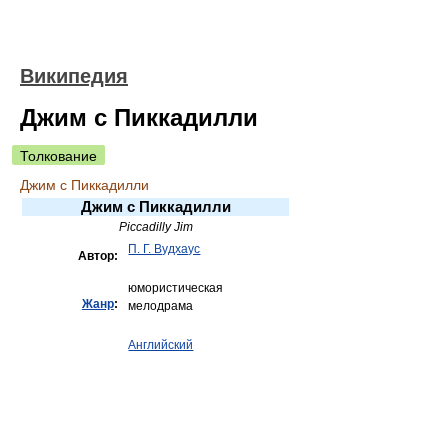
Википедия
Джим с Пиккадилли
Толкование
Джим с Пиккадилли
Джим с Пиккадилли
Piccadilly Jim
П. Г. Вудхаус
Автор:
юмористическая
Жанр
:
мелодрама
Английский