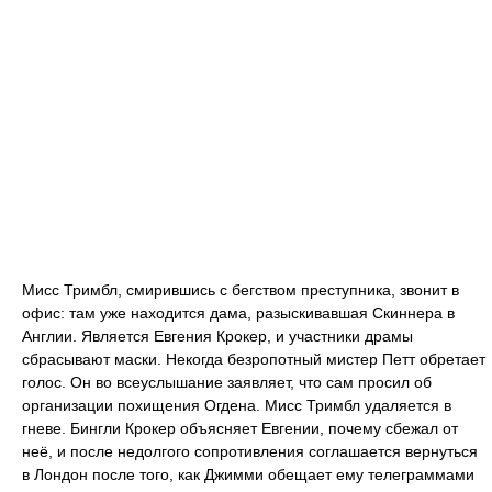
Мисс Тримбл, смирившись с бегством преступника, звонит в
офис: там уже находится дама, разыскивавшая Скиннера в
Англии. Является Евгения Крокер, и участники драмы
сбрасывают маски. Некогда безропотный мистер Петт обретает
голос. Он во всеуслышание заявляет, что сам просил об
организации похищения Огдена. Мисс Тримбл удаляется в
гневе. Бингли Крокер объясняет Евгении, почему сбежал от
неё, и после недолгого сопротивления соглашается вернуться
в Лондон после того, как Джимми обещает ему телеграммами