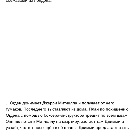
сбежавший из Лондона.
…Огден донимает Джерри Митчелла и получает от него
тумаков. Последнего выставляют из дома. План по похищению
Огдена с помощью боксера-инструктора трещит по всем швам.
Энн является к Митчеллу на квартиру, застает там Джимми и
узнаёт, что тот посвящён в её планы. Джимми предлагает взять