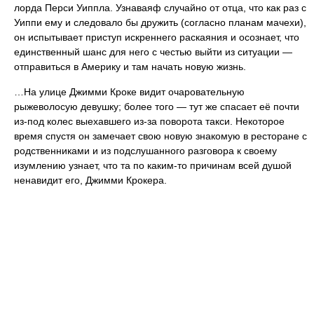
лорда Перси Уиппла. Узнаваяф случайно от отца, что как раз с
Уиппи ему и следовало бы дружить (согласно планам мачехи),
он испытывает приступ искреннего раскаяния и осознает, что
единственный шанс для него с честью выйти из ситуации —
отправиться в Америку и там начать новую жизнь.
…На улице Джимми Кроке видит очаровательную
рыжеволосую девушку; более того — тут же спасает её почти
из-под колес выехавшего из-за поворота такси. Некоторое
время спустя он замечает свою новую знакомую в ресторане с
родственниками и из подслушанного разговора к своему
изумлению узнает, что та по каким-то причинам всей душой
ненавидит его, Джимми Крокера.