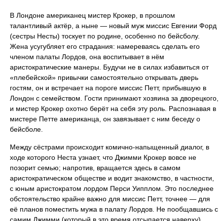
В Лондоне американец мистер Крокер, в прошлом
талантливый актёр, а ныне — новый муж миссис Евгении Форд
(сестры Несты) тоскует по родине, особенно по бейсболу.
Жена усугубляет его страдания: намереваясь сделать его
членом палаты Лордов, она воспитывает в нём
аристократические манеры. Будучи не в силах избавиться от
«плебейской» привычки самостоятельно открывать дверь
гостям, он и встречает на пороге миссис Петт, прибывшую в
Лондон с семейством. Гости принимают хозяина за дворецкого,
и мистер Крокер охотно берёт на себя эту роль. Распознавая в
мистере Петте американца, он завязывает с ним беседу о
бейсболе.
Между сёстрами происходит комично-напыщенный диалог, в
ходе которого Неста узнает, что Джимми Крокер вовсе не
позорит семью; напротив, вращается здесь в самом
аристократическом обществе и водит знакомство, в частности,
с юным аристократом лордом Перси Уипплом. Это последнее
обстоятельство крайне важно для миссис Петт, точнее — для
её планов поместить мужа в палату Лордов. Не пообщавшись с
самим Джимми (который в это время отсыпается наверху),