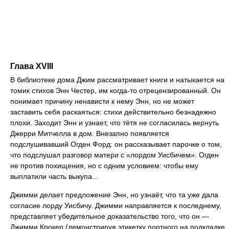
Глава XVIII
В библиотеке дома Джим рассматривает книги и натыкается на
томик стихов Энн Честер, им когда-то отрецензированный. Он
понимает причину ненависти к нему Энн, но не может
заставить себя раскаяться: стихи действительно безнадежно
плохи. Заходит Энн и узнает, что тётя не согласилась вернуть
Джерри Митчелла в дом. Внезапно появляется
подслушивавший Огден Форд: он рассказывает парочке о том,
что подслушал разговор матери с «лордом Уисбичем». Огден
не против похищения, но с одним условием: чтобы ему
выплатили часть выкупа…
Джимми делает предложение Энн, но узнаёт, что та уже дала
согласие лорду Уисбичу. Джимми направляется к последнему,
представляет убедительное доказательство того, что он —
Джимми Крокер (демонстрируя этикетку портного на подкладке