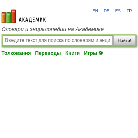
EN
DE
ES
FR
academic.ru
Словари и энциклопедии на Академике
Найти!
Толкования
Переводы
Книги
Игры ⚽