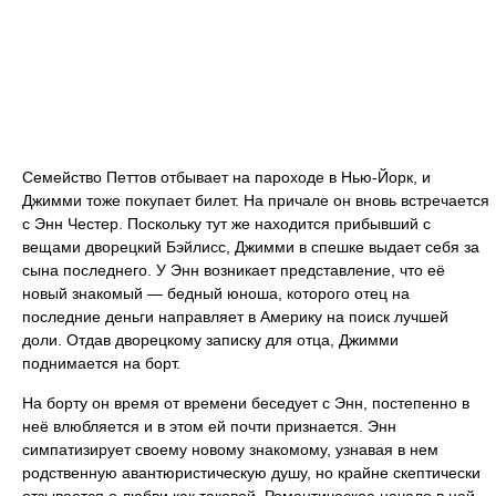
Семейство Петтов отбывает на пароходе в Нью-Йорк, и
Джимми тоже покупает билет. На причале он вновь встречается
с Энн Честер. Поскольку тут же находится прибывший с
вещами дворецкий Бэйлисс, Джимми в спешке выдает себя за
сына последнего. У Энн возникает представление, что её
новый знакомый — бедный юноша, которого отец на
последние деньги направляет в Америку на поиск лучшей
доли. Отдав дворецкому записку для отца, Джимми
поднимается на борт.
На борту он время от времени беседует с Энн, постепенно в
неё влюбляется и в этом ей почти признается. Энн
симпатизирует своему новому знакомому, узнавая в нем
родственную авантюристическую душу, но крайне скептически
отзывается о любви как таковой. Романтическое начало в ней