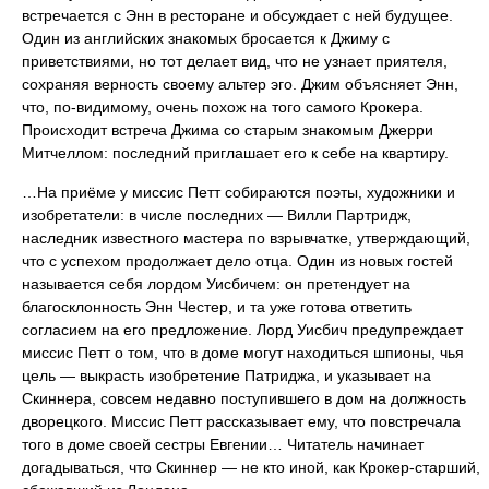
встречается с Энн в ресторане и обсуждает с ней будущее.
Один из английских знакомых бросается к Джиму с
приветствиями, но тот делает вид, что не узнает приятеля,
сохраняя верность своему альтер эго. Джим объясняет Энн,
что, по-видимому, очень похож на того самого Крокера.
Происходит встреча Джима со старым знакомым Джерри
Митчеллом: последний приглашает его к себе на квартиру.
…На приёме у миссис Петт собираются поэты, художники и
изобретатели: в числе последних — Вилли Партридж,
наследник известного мастера по взрывчатке, утверждающий,
что с успехом продолжает дело отца. Один из новых гостей
называется себя лордом Уисбичем: он претендует на
благосклонность Энн Честер, и та уже готова ответить
согласием на его предложение. Лорд Уисбич предупреждает
миссис Петт о том, что в доме могут находиться шпионы, чья
цель — выкрасть изобретение Патриджа, и указывает на
Скиннера, совсем недавно поступившего в дом на должность
дворецкого. Миссис Петт рассказывает ему, что повстречала
того в доме своей сестры Евгении… Читатель начинает
догадываться, что Скиннер — не кто иной, как Крокер-старший,