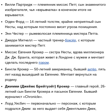
Вилли Партридж — племянник миссис Петт, сын знаменитого
изобретателя, чья «взрывчатка» в конечном итоге не
взрывается.
Огден Форд — 14-летний толстяк, крайне неприятный сын
Несты, над которым постоянно висит угроза похищения.
Энн Честер — рыжеволосая племянница мистера Петта.
Джерри Митчелл — частный тренер-
боксёр
, с которым
занимается мистер Петт.
Миссис Евгения Крокер — сестра Несты, вдова миллионера
Дж. Дж. Бранта, которая живет в Лондоне с мужем и мечтает
сделать последнего
пэром
.
Бингли Крокер — 50-летний американец, бывший
актёр
, пять
лет назад вышедший за Евгению. Мечтает вернуться на
родину.
Джимми (Джеймс Брейтуэйт) Крокер
— главный герой, 26-
летний сын Бингли Крокера и пасынок Евгении. Бывший
журналист «Chronicle».
Лорд Уисбич — первоначально — персонаж, с которым
подрался Джим: за него выдает себя Джентльмен Джек,