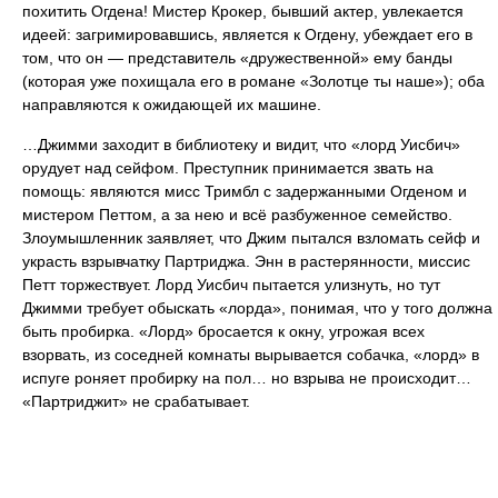
похитить Огдена! Мистер Крокер, бывший актер, увлекается
идеей: загримировавшись, является к Огдену, убеждает его в
том, что он — представитель «дружественной» ему банды
(которая уже похищала его в романе «Золотце ты наше»); оба
направляются к ожидающей их машине.
…Джимми заходит в библиотеку и видит, что «лорд Уисбич»
орудует над сейфом. Преступник принимается звать на
помощь: являются мисс Тримбл с задержанными Огденом и
мистером Петтом, а за нею и всё разбуженное семейство.
Злоумышленник заявляет, что Джим пытался взломать сейф и
украсть взрывчатку Партриджа. Энн в растерянности, миссис
Петт торжествует. Лорд Уисбич пытается улизнуть, но тут
Джимми требует обыскать «лорда», понимая, что у того должна
быть пробирка. «Лорд» бросается к окну, угрожая всех
взорвать, из соседней комнаты вырывается собачка, «лорд» в
испуге роняет пробирку на пол… но взрыва не происходит…
«Партриджит» не срабатывает.