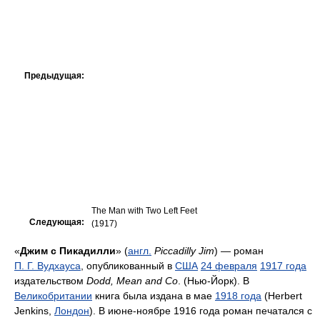
Предыдущая:
The Man with Two Left Feet
Следующая:
(1917)
«
Джим с Пикадилли
» (
англ.
Piccadilly Jim
) — роман
П. Г. Вудхауса
, опубликованный в
США
24 февраля
1917 года
издательством
Dodd, Mean and Co
. (Нью-Йорк). В
Великобритании
книга была издана в мае
1918 года
(Herbert
Jenkins,
Лондон
). В июне-ноябре 1916 года роман печатался с