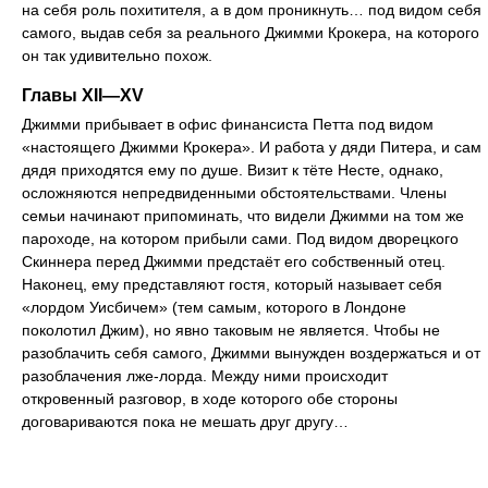
на себя роль похитителя, а в дом проникнуть… под видом себя
самого, выдав себя за реального Джимми Крокера, на которого
он так удивительно похож.
Главы XII—XV
Джимми прибывает в офис финансиста Петта под видом
«настоящего Джимми Крокера». И работа у дяди Питера, и сам
дядя приходятся ему по душе. Визит к тёте Несте, однако,
осложняются непредвиденными обстоятельствами. Члены
семьи начинают припоминать, что видели Джимми на том же
пароходе, на котором прибыли сами. Под видом дворецкого
Скиннера перед Джимми предстаёт его собственный отец.
Наконец, ему представляют гостя, который называет себя
«лордом Уисбичем» (тем самым, которого в Лондоне
поколотил Джим), но явно таковым не является. Чтобы не
разоблачить себя самого, Джимми вынужден воздержаться и от
разоблачения лже-лорда. Между ними происходит
откровенный разговор, в ходе которого обе стороны
договариваются пока не мешать друг другу…