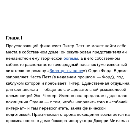
Глава I
Преуспевающий финансист Питер Петт не может найти себе
места в собственном доме: он оккупирован представителями
ненавистной ему творческой
богемы
, а в его собственном
кабинете располагается зловредный пасынок (уже известный
читателю по роману «
Золотце ты наше
») Огден Форд. В доме
заправляет Неста Петт (в недавнем прошлом — Форд), под
каблуком которой и пребывает Питер. Единственная отдушина
для финансиста — общение с очаровательной рыжеволосой
племянницей Энн Честер. Именно она предлагает дяде план
похищения Огдена — с тем, чтобы направить того в «собачий
интернат» и там перевоспитать, заняв физической
подготовкой. Практическая сторона похищения возлагается на
проживающего в доме боксера-инструктора Джерри Митчелла.