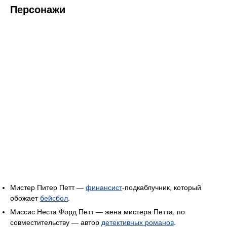
Персонажи
Мистер Питер Петт —
финансист
-подкаблучник, который
обожает
бейсбол
.
Миссис Неста Форд Петт — жена мистера Петта, по
совместительству — автор
детективных романов
.