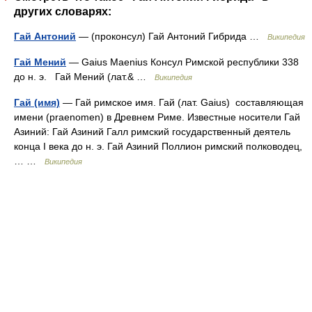
других словарях:
Гай Антоний
— (проконсул) Гай Антоний Гибрида …
Википедия
Гай Мений
— Gaius Maenius Консул Римской республики 338
до н. э. Гай Мений (лат.& …
Википедия
Гай (имя)
— Гай римское имя. Гай (лат. Gaius) составляющая
имени (praenomen) в Древнем Риме. Известные носители Гай
Азиний: Гай Азиний Галл римский государственный деятель
конца I века до н. э. Гай Азиний Поллион римский полководец,
… …
Википедия