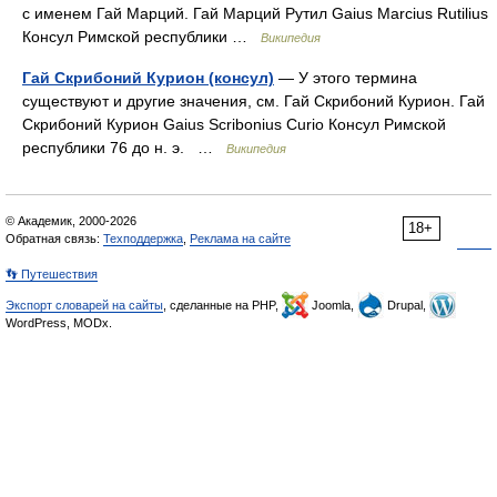
с именем Гай Марций. Гай Марций Рутил Gaius Marcius Rutilius
Консул Римской республики …
Википедия
Гай Скрибоний Курион (консул)
— У этого термина
существуют и другие значения, см. Гай Скрибоний Курион. Гай
Скрибоний Курион Gaius Scribonius Curio Консул Римской
республики 76 до н. э. …
Википедия
© Академик, 2000-2026
18+
Обратная связь:
Техподдержка
,
Реклама на сайте
👣 Путешествия
Экспорт словарей на сайты
, сделанные на PHP,
Joomla,
Drupal,
WordPress, MODx.