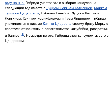
году но н. э.
Гибрида участвовал в выборах консулов на
следующий год вместе с
Луцием Сергием Катилиной
,
Марком
Туллием Цицероном
, Публием Гальбой, Луцием Кассием
Лонгином, Квинтом Корнифицием и Гаем Лицинием. Гибрида
упоминается в письме
Квинта Цицерона
своему брату Марку с
советами относительно соискательства как убийца, развратник
[1]
и банкрот
. Несмотря на это, Гибрида стал консулом вместе с
Цицероном.