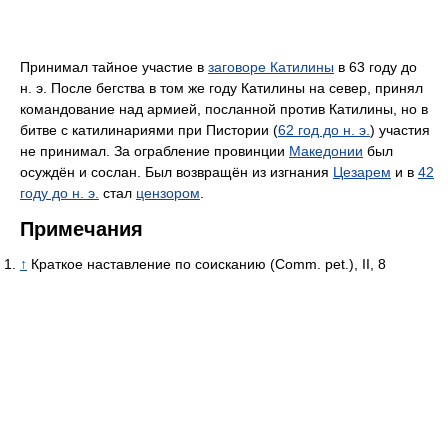
Принимал тайное участие в
заговоре Катилины
в 63 году до
н. э. После бегства в том же году Катилины на север, принял
командование над армией, посланной против Катилины, но в
битве с катилинариями при Пистории (
62 год до н. э.
) участия
не принимал. За ограбление провинции
Македонии
был
осуждён и сослан. Был возвращён из изгнания
Цезарем
и в
42
году до н. э.
стал
цензором
.
Примечания
↑
Краткое наставление по соисканию (Comm. pet.), II, 8