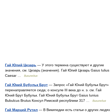
Гай Юлий Цезарь
— У этого термина существуют и другие
значения, см. Цезарь (значения). Гай Юлий Цезарь Gaius Iulius
Caesar …
Википедия
Гай Юний Бубульк Брут
— Запрос «Гай Юний Бубульк Брут»
перенаправляется сюда; о консуле III века до н. э. см. Гай
Юний Брут Бубульк. Гай Юний Бубульк Брут Gaius Iunius
Bubulcus Brutus Консул Римской республики 317 …
Википедия
Гай Марций Рутил
— В Википедии есть статьи о других людях