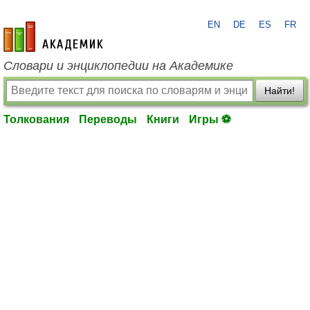
EN
DE
ES
FR
academic.ru
Словари и энциклопедии на Академике
Найти!
Толкования
Переводы
Книги
Игры ⚽