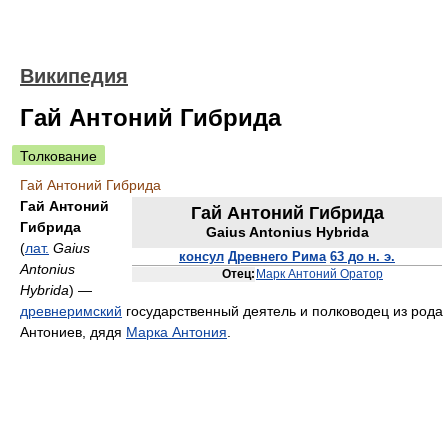
Википедия
Гай Антоний Гибрида
Толкование
Гай Антоний Гибрида
Гай Антоний
Гай Антоний Гибрида
Гибрида
Gaius Antonius Hybrida
(
лат.
Gaius
консул
Древнего Рима
63 до н. э.
Antonius
Отец:
Марк Антоний Оратор
Hybrida
) —
древнеримский
государственный деятель и полководец из рода
Антониев, дядя
Марка Антония
.