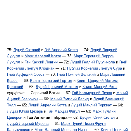
75:
Луций Октавий
и
Гай Аврелий Котта
— 74:
Луций Лициний
Лукулл
и
Марк Аврелий Котта
— 73:
Марк Теренций Варрон
Лукулл
и
Гай Кассий Лонгин
— 72:
Луций Геллий Публикола
и
Гней
Корнелий Лентул Клодиан
— 71:
Публий Корнелий Лентул Сура
и
Гней Ауфидий Орест
— 70:
Гней Помпей Великий
и
Марк Лициний
Красс
— 69:
Квинт Гортензий Гортал
и
Квинт Цецилий Метелл
Критский
— 68:
Луций Цецилий Метелл
и
Квинт Марций Рекс
,
суффект
— Сервилий Ватия — 67:
Гай Кальпурний Пизон
и
Маний
Ацилий Глабрион
— 66:
Маний Эмилий Лепид
и
Луций Волькаций
Тулл
— 65:
Луций Аврелий Котта
и
Луций Манлий Торкват
— 64:
Луций Юлий Цезарь
и
Гай Марций Фигул
— 63:
Марк Туллий
Цицерон
и
Гай Антоний Гибрида
— 62:
Децим Юний Силан
и
Луций Лициний Мурена
— 61:
Марк Пупий Пизон Фруги
Кальпурниан
и
Марк Валерий Мессала Нигер
— 60:
Квинт Цецилий