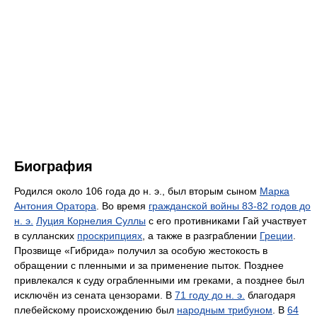
Биография
Родился около 106 года до н. э., был вторым сыном
Марка
Антония Оратора
. Во время
гражданской войны 83-82 годов до
н. э.
Луция Корнелия Суллы
с его противниками Гай участвует
в сулланских
проскрипциях
, а также в разграблении
Греции
.
Прозвище «Гибрида» получил за особую жестокость в
обращении с пленными и за применение пыток. Позднее
привлекался к суду ограбленными им греками, а позднее был
исключён из сената цензорами. В
71 году до н. э.
благодаря
плебейскому происхождению был
народным трибуном
. В
64