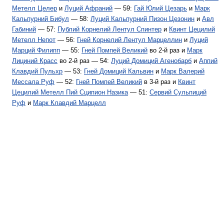
Метелл Целер
и
Луций Афраний
— 59:
Гай Юлий Цезарь
и
Марк
Кальпурний Бибул
— 58:
Луций Кальпурний Пизон Цезонин
и
Авл
Габиний
— 57:
Публий Корнелий Лентул Спинтер
и
Квинт Цецилий
Метелл Непот
— 56:
Гней Корнелий Лентул Марцеллин
и
Луций
Марций Филипп
— 55:
Гней Помпей Великий
во 2-й раз и
Марк
Лициний Красс
во 2-й раз — 54:
Луций Домиций Агенобарб
и
Аппий
Клавдий Пульхр
— 53:
Гней Домиций Кальвин
и
Марк Валерий
Мессала Руф
— 52:
Гней Помпей Великий
в 3-й раз и
Квинт
Цецилий Метелл Пий Сципион Назика
— 51:
Сервий Сульпиций
Руф
и
Марк Клавдий Марцелл