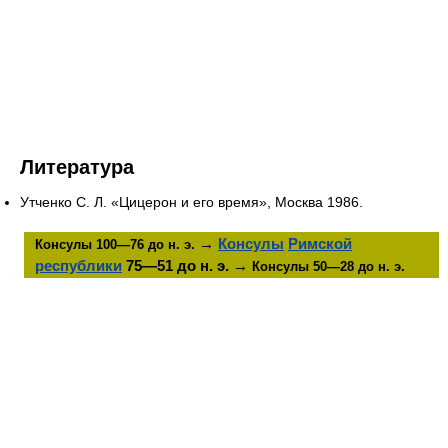
Литература
Утченко С. Л. «Цицерон и его время», Москва 1986.
→
Консулы
Римской
Консулы 100—76 до н. э.
республики
75—51 до н. э. →
Консулы 50—28 до н. э.