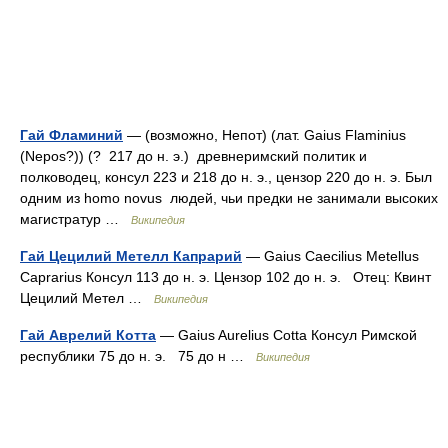
Гай Фламиний
— (возможно, Непот) (лат. Gaius Flaminius
(Nepos?)) (? 217 до н. э.) древнеримский политик и
полководец, консул 223 и 218 до н. э., цензор 220 до н. э. Был
одним из homo novus людей, чьи предки не занимали высоких
магистратур …
Википедия
Гай Цецилий Метелл Капрарий
— Gaius Caecilius Metellus
Caprarius Консул 113 до н. э. Цензор 102 до н. э. Отец: Квинт
Цецилий Метел …
Википедия
Гай Аврелий Котта
— Gaius Aurelius Cotta Консул Римской
республики 75 до н. э. 75 до н …
Википедия