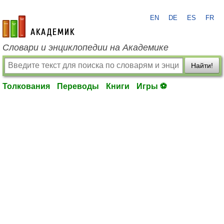
EN
DE
ES
FR
academic.ru
Словари и энциклопедии на Академике
Найти!
Толкования
Переводы
Книги
Игры ⚽