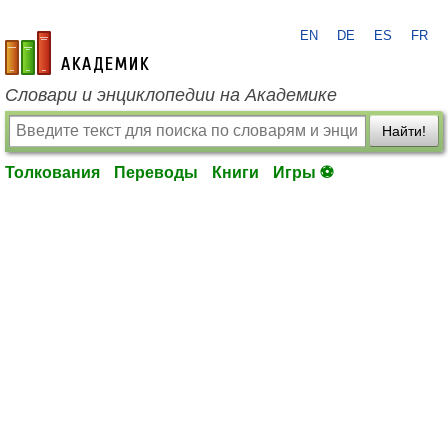
EN
DE
ES
FR
academic.ru
Словари и энциклопедии на Академике
Найти!
Толкования
Переводы
Книги
Игры ⚽