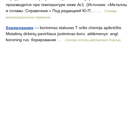
производится при температуре ниже Ac1. (Источник: «Металлы
и сплавы. Справочник.» Под редакцией Ю.П.… …
Словарь
металлургических терминов
борирование
— borinimas statusas T sritis chemija apibrėžtis
Metalinių dirbinių paviršiaus įsotinimas boru. atitikmenys: angl.
boroning rus. борирование …
Chemijos terminų aiškinamasis žodynas