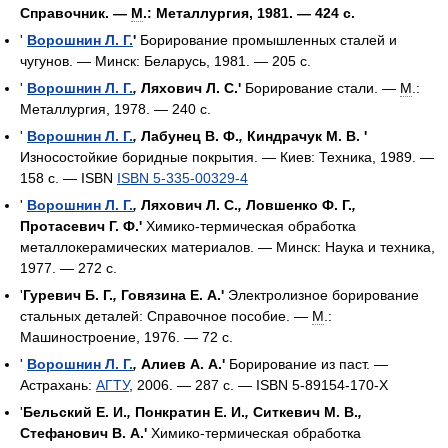
Справочник. —
М
.: Металлургия, 1981. — 424 с.
'
Ворошнин Л. Г.
'
Борирование промышленных сталей и
чугунов. — Минск: Беларусь, 1981. — 205 с.
'
Ворошнин Л. Г.
,
Ляхович Л. С.'
Борирование стали. —
М
.:
Металлургия, 1978. — 240 с.
'
Ворошнин Л. Г.
,
Лабунец В. Ф.
,
Киндрачук М. В. '
Износостойкие боридные покрытия. — Киев: Техника, 1989. —
158 с. — ISBN
ISBN 5-335-00329-4
'
Ворошнин Л. Г.
,
Ляхович Л. С.
,
Ловшенко Ф. Г.
,
Протасевич Г. Ф.'
Химико-термическая обработка
металлокерамических материалов. — Минск: Наука и техника,
1977. — 272 с.
'
Гуревич Б. Г.
,
Говязина Е. А.'
Электролизное борирование
стальных деталей: Справочное пособие. —
М
.:
Машиностроение, 1976. — 72 с.
'
Ворошнин Л. Г.
,
Алиев А. А.'
Борирование из паст. —
Астрахань:
АГТУ
, 2006. — 287 с. — ISBN 5-89154-170-Х
'
Бельский Е. И.
,
Понкратин Е. И.
,
Ситкевич М. В.
,
Стефанович В. А.'
Химико-термическая обработка