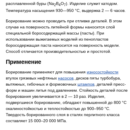
расплавленной буры (Na
B
O
). Изделие служит катодом.
2
4
7
Температура насыщения 930—950 °C, выдержка 2 — 6 часов.
Борирование можно проводить при отливке деталей. В этом
случае на поверхность литейной формы наносится слой
специальной боросодержащей массы (пасты). При
использовании выжигаемых моделей из пенопластов
боросодержащая паста наносится на поверхность модели.
Способ отличается производительностью и простотой.
Применение
Борирование применяют для повышения
износостойкости
втулок грязевых нефтяных
насосов
, дисков пяты турбобура,
вытяжных, гибочных и формовочных
штампов
, деталей пресс-
форм и машин литья под давлением. Стойкость деталей после
борирования увеличивается в 2 — 10 раз. Изделия,
подвергшиеся борированию, обладают повышенной до 800 °C
окалиностойкостью и теплостойкостью до 900–950 °C.
Твердость борированного слоя в сталях перлитного класса
составляет 15 000–20 000 МПа.