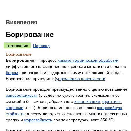
Википедия
Борирование
Толкование
Перевод
Борирование
Борирование
— процесс
химико-термической обработки
,
диффузионного насыщения поверхности металлов и сплавов
бором
при нагреве и выдержке в химически активной среде.
Борирование приводит к (
упрочнению поверхности
).
Борирование проводят преимущественно с целью повышения
износостойкости
(в условиях сухого трения, скольжения со
смазкой и без смазки, абразивного
изнашивания
,
фреттинг-
коррозии
и т.п.). Борирование повышает также
коррозийную
стойкость
железоуглеродистых сплавов во многих агрессивных
средах и
жаростойкость
при температурах ниже 850 °C.
Борирование можно проводить всеми известными методами и