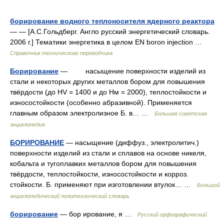
борирование водного теплоносителя ядерного реактора
— — [А.С.Гольдберг. Англо русский энергетический словарь.
2006 г.] Тематики энергетика в целом EN boron injection …
Справочник технического переводчика
Борирование
— насыщение поверхности изделий из
стали и некоторых других металлов бором для повышения
твёрдости (до HV = 1400 и до Нм = 2000), теплостойкости и
износостойкости (особенно абразивной). Применяется
главным образом электролизное Б. в… …
Большая советская
энциклопедия
БОРИРОВАНИЕ
— насыщение (диффуз., электролитич.)
поверхности изделий из стали и сплавов на основе никеля,
кобальта и тугоплавких металлов бором для повышения
твёрдости, теплостойкости, износостойкости и корроз.
стойкости. Б. применяют при изготовлении втулок… …
Большой
энциклопедический политехнический словарь
борирование
— бор ирование, я …
Русский орфографический