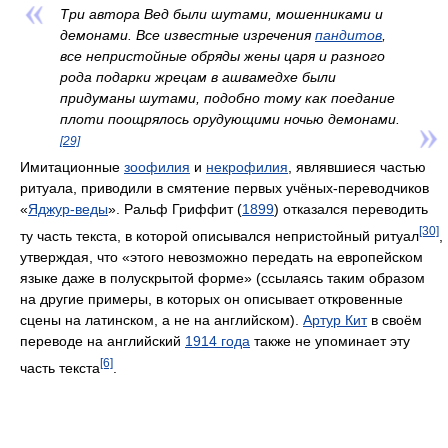
Три автора Вед были шутами, мошенниками и
демонами. Все известные изречения
пандитов
,
все непристойные обряды жены царя и разного
рода подарки жрецам в ашвамедхе были
придуманы шутами, подобно тому как поедание
плоти поощрялось орудующими ночью демонами.
[29]
Имитационные
зоофилия
и
некрофилия
, являвшиеся частью
ритуала, приводили в смятение первых учёных-переводчиков
«
Яджур-веды
». Ральф Гриффит (
1899
) отказался переводить
[30]
ту часть текста, в которой описывался непристойный ритуал
,
утверждая, что «этого невозможно передать на европейском
языке даже в полускрытой форме» (ссылаясь таким образом
на другие примеры, в которых он описывает откровенные
сцены на латинском, а не на английском).
Артур Кит
в своём
переводе на английский
1914 года
также не упоминает эту
[6]
часть текста
.