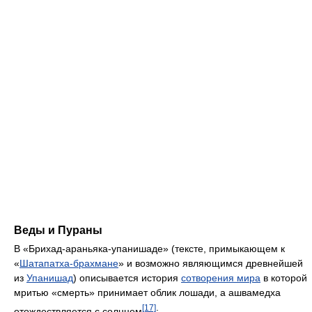
Веды и Пураны
В «Брихад-араньяка-упанишаде» (тексте, примыкающем к
«
Шатапатха-брахмане
» и возможно являющимся древнейшей
из
Упанишад
) описывается история
сотворения мира
в которой
мритью «смерть» принимает облик лошади, а ашвамедха
[17]
отождествляется с солнцем
: