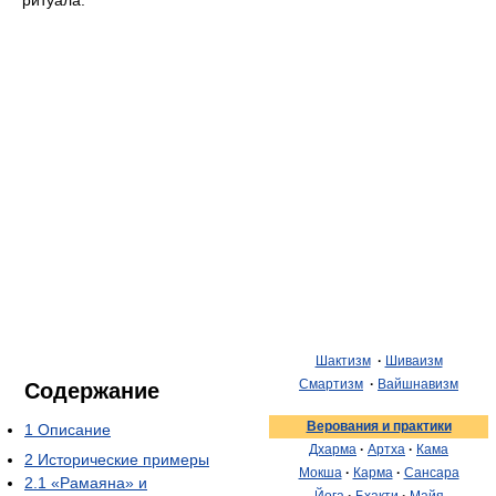
ритуала.
Шактизм
·
Шиваизм
Смартизм
·
Вайшнавизм
Содержание
Верования и практики
1
Описание
Дхарма
·
Артха
·
Кама
2
Исторические примеры
Мокша
·
Карма
·
Сансара
2.1
«Рамаяна» и