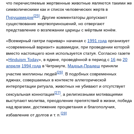
что перечисляемые жертвенные животные являются такими же
символическими как и список человеческих жертв в
[25]
Пурушамедхе
. Другие комментаторы допускают
существование жертвоприношений, но отвергают
представление о возлежании царицы с мёртвым конём.
«Всемирный гаятри паривар» начиная с
1991 года
организует
«современный вариант» ашвамедхи, при проведении которой
вместо настоящего коня используется статуя. Согласно газете
«
Hinduism Today
», в яджне, проведённой в период с
16
по
20
апреля
1994 года
в Читракуте,
Мадхья-Прадеш
приняли
[26]
участие миллионы людей
. В подобных современных
яджнах, совершаемых в контексте аллегорической
интерпретации ритуала, животных не убивают и отсутствует
[27]
сексуальная коннотация
, а религиозными мотивациями
выступают молитва, преодоление препятствий в жизни, победа
над врагами, достижение процветания и благополучия,
[28]
избавление от долгов и т. п.