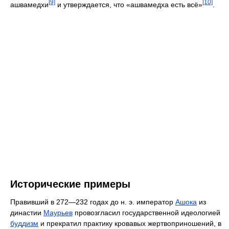
[9]
[10]
ашвамедхи
и утверждается, что «ашвамедха есть всё»
.
Исторические примеры
Правивший в 272—232 годах до н. э. император
Ашока
из
династии
Маурьев
провозгласил государственной идеологией
буддизм
и прекратил практику кровавых жертвоприношений, в