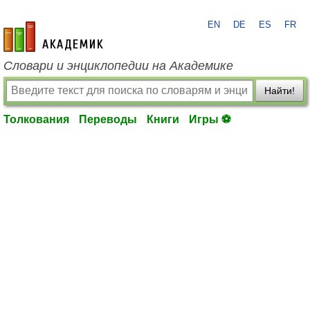
EN
DE
ES
FR
academic.ru
Словари и энциклопедии на Академике
Найти!
Толкования
Переводы
Книги
Игры ⚽