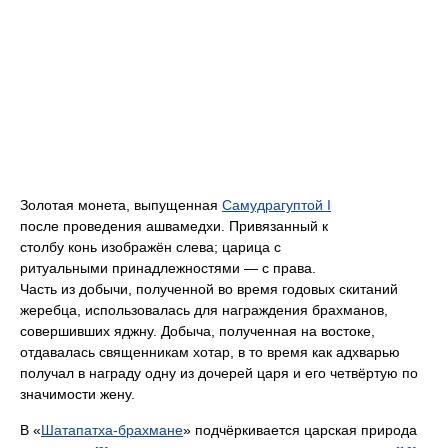
Золотая монета, выпущенная
Самудрагуптой I
после проведения ашвамедхи. Привязанный к
столбу конь изображён слева; царица с
ритуальными принадлежностями — с права.
Часть из добычи, полученной во время годовых скитаний
жеребца, использовалась для награждения брахманов,
совершивших яджну. Добыча, полученная на востоке,
отдавалась священникам хотар, в то время как адхварью
получал в награду одну из дочерей царя и его четвёртую по
значимости жену.
В «
Шатапатха-брахмане
» подчёркивается царская природа