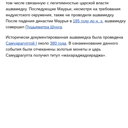
том числе связанную с легитимностью царской власти
ашвамедху. Последующие Маурьи, несмотря на требования
индуистского окружения, также не проводили ашвамедху.
После падения династии Маурья в
185 году до н. э.
ашвамедху
совершил
Пушьямитра Шунга
.
Исторически документированная ашвамедха была проведена
Самудрагуптой I
около
380 года
. В ознаменование данного
события были отчеканены золотые монеты и царь
Самудрагупта получил титул «махараджадхираджа».