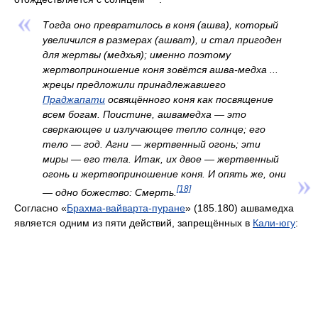
Тогда оно превратилось в коня (ашва), который
увеличился в размерах (ашват), и стал пригоден
для жертвы (медхья); именно поэтому
жертвоприношение коня зовётся ашва-медха ...
жрецы предложили принадлежавшего
Праджапати
освящённого коня как посвящение
всем богам. Поистине, ашвамедха — это
сверкающее и излучающее тепло солнце; его
тело — год. Агни — жертвенный огонь; эти
миры — его тела. Итак, их двое — жертвенный
огонь и жертвоприношение коня. И опять же, они
[18]
— одно божество: Смерть.
Согласно «
Брахма-вайварта-пуране
» (185.180) ашвамедха
является одним из пяти действий, запрещённых в
Кали-югу
: