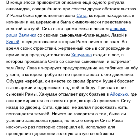
В конце эпоса приводится описание ещё одного ритуала
ашвамедха, совершённого при совсем других обстоятельствах.
У Рамы была единственная жена
Сита
, которая находилась в
изгнании и на церемонии была символически представлена
золотой статуей. Сита в это время жила в лесном
ашраме
риши
Валмики
со своими сыновьями-близнецами, Лавой и
Кушей
, о существовании которых Рама ничего не знал. Во
время своих странствий, жертвенный конь в сопровождении
армии под предводительством
Ханумана
входит в лес, в
котором проживала Сита со своими сыновьями, и встречает
там Лаву. Лава игнорирует предупреждение на табличке на лбу
у коня, в котором требуется не препятствовать его движению.
Обуздав жеребца, он вместе со своим братом Кушей бросает
вызов армии и одерживает над ней победу. Признав в них
сыновей Рамы, Хануман отсылает двух братьев в
Айодхью
, где
они примиряются со своим отцом, который принимает Ситу
назад во дворец. Сита, однако, не желая продолжать жить,
поглощается землёй. Ничего не говорится о том, была ли
успешно завершена яджна, но после смерти Ситы Рама
несколько раз повторно совершил её, используя для
проведения церемонии золотую статую своей жены.