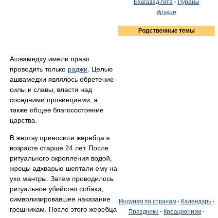
Бхагавад-гита
·
Пураны
другие
Родственные темы
Ашвамедху имели право
проводить только
раджи
. Целью
ашвамедхи являлось обретение
силы и славы, власти над
соседними провинциями, а
также общее благосостояние
царства.
В жертву приносили жеребца в
возрасте старше 24 лет. После
ритуального окропления водой,
жрецы адхварью шептали ему на
ухо мантры. Затем проводилось
ритуальное убийство собаки,
символизировавшее наказание
Индуизм по странам
·
Календарь
·
грешникам. После этого жеребца
Праздники
·
Креационизм
·