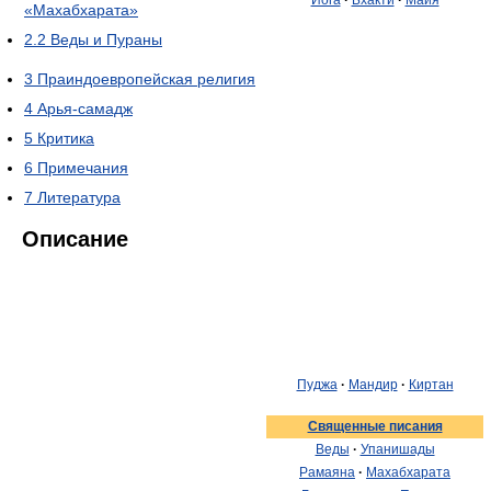
Йога
·
Бхакти
·
Майя
«Махабхарата»
2.2
Веды и Пураны
3
Праиндоевропейская религия
4
Арья-самадж
5
Критика
6
Примечания
7
Литература
Описание
Пуджа
·
Мандир
·
Киртан
Священные писания
Веды
·
Упанишады
Рамаяна
·
Махабхарата