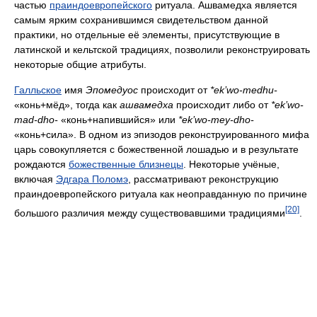
частью
праиндоевропейского
ритуала. Ашвамедха является
самым ярким сохранившимся свидетельством данной
практики, но отдельные её элементы, присутствующие в
латинской и кельтской традициях, позволили реконструировать
некоторые общие атрибуты.
Галльское
имя
Эпомедуос
происходит от
*ek’wo-medhu-
«конь+мёд», тогда как
ашвамедха
происходит либо от
*ek’wo-
mad-dho-
«конь+напившийся» или
*ek’wo-mey-dho-
«конь+сила». В одном из эпизодов реконструированного мифа
царь совокупляется с божественной лошадью и в результате
рождаются
божественные близнецы
. Некоторые учёные,
включая
Эдгара Поломэ
, рассматривают реконструкцию
праиндоевропейского ритуала как неоправданную по причине
[20]
большого различия между существовавшими традициями
.