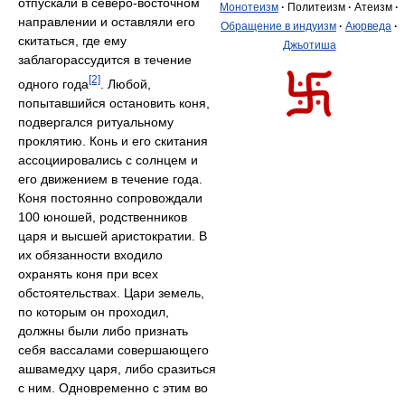
отпускали в северо-восточном
Монотеизм
·
Политеизм
·
Атеизм
·
направлении и оставляли его
Обращение в индуизм
·
Аюрведа
·
скитаться, где ему
Джьотиша
заблагорассудится в течение
[2]
одного года
. Любой,
попытавшийся остановить коня,
подвергался ритуальному
проклятию. Конь и его скитания
ассоциировались с солнцем и
его движением в течение года.
Коня постоянно сопровождали
100 юношей, родственников
царя и высшей аристократии. В
их обязанности входило
охранять коня при всех
обстоятельствах. Цари земель,
по которым он проходил,
должны были либо признать
себя вассалами совершающего
ашвамедху царя, либо сразиться
с ним. Одновременно с этим во