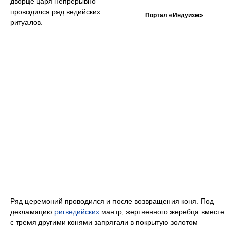
дворце царя непрерывно
проводился ряд ведийских
Портал «Индуизм»
ритуалов.
Ряд церемоний проводился и после возвращения коня. Под
декламацию
ригведийских
мантр, жертвенного жеребца вместе
с тремя другими конями запрягали в покрытую золотом