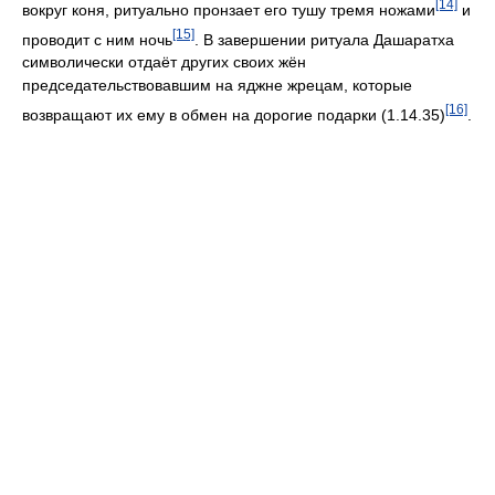
[14]
вокруг коня, ритуально пронзает его тушу тремя ножами
и
[15]
проводит с ним ночь
. В завершении ритуала Дашаратха
символически отдаёт других своих жён
председательствовавшим на яджне жрецам, которые
[16]
возвращают их ему в обмен на дорогие подарки (1.14.35)
.