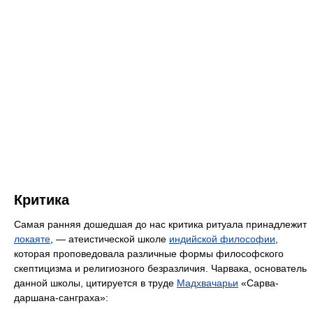
Критика
Самая ранняя дошедшая до нас критика ритуала принадлежит
локаяте
, — атеистической школе
индийской философии
,
которая проповедовала различные формы философского
скептицизма и религиозного безразличия. Чарвака, основатель
данной школы, цитируется в труде
Мадхвачарьи
«Сарва-
даршана-санграха»: