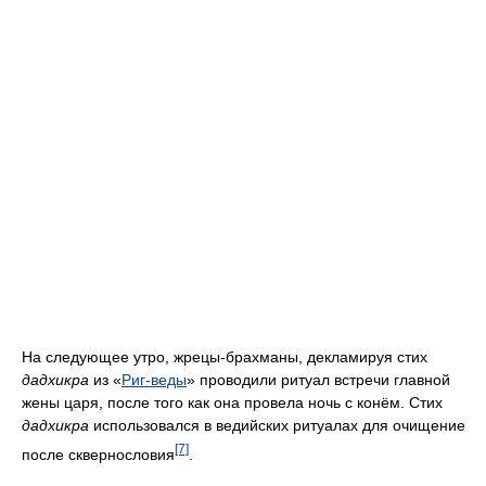
На следующее утро, жрецы-брахманы, декламируя стих
дадхикра
из «
Риг-веды
» проводили ритуал встречи главной
жены царя, после того как она провела ночь с конём. Стих
дадхикра
использовался в ведийских ритуалах для очищение
[7]
после сквернословия
.