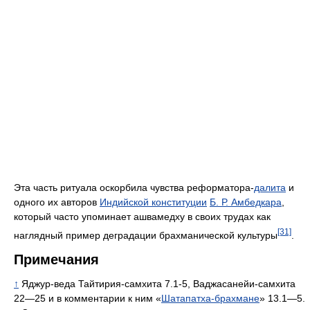
Эта часть ритуала оскорбила чувства реформатора-
далита
и
одного их авторов
Индийской конституции
Б. Р. Амбедкара
,
который часто упоминает ашвамедху в своих трудах как
[31]
наглядный пример деградации брахманической культуры
.
Примечания
↑
Яджур-веда Тайтирия-самхита 7.1-5, Ваджасанейи-самхита
22—25 и в комментарии к ним «
Шатапатха-брахмане
» 13.1—5.