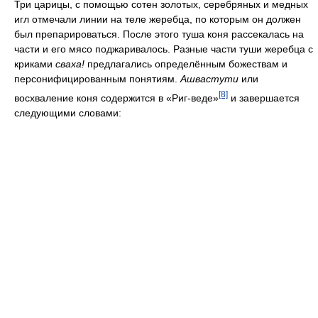
Три царицы, с помощью сотен золотых, серебряных и медных
игл отмечали линии на теле жеребца, по которым он должен
был препарироваться. После этого туша коня рассекалась на
части и его мясо поджаривалось. Разные части туши жеребца с
криками
сваха!
предлагались определённым божествам и
персонифицированным понятиям.
Ашвастути
или
[8]
восхваление коня содержится в «Риг-веде»
и завершается
следующими словами: