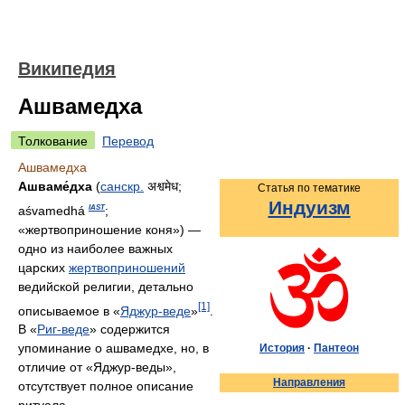
Википедия
Ашвамедха
Толкование
Перевод
Ашвамедха
Ашваме́дха
(
санскр.
अश्वमेध
;
Статья по тематике
Индуизм
aśvamedhá
;
IAST
«жертвоприношение коня») —
одно из наиболее важных
царских
жертвоприношений
ведийской религии, детально
[1]
описываемое в «
Яджур-веде
»
.
В «
Риг-веде
» содержится
упоминание о ашвамедхе, но, в
История
·
Пантеон
отличие от «Яджур-веды»,
Направления
отсутствует полное описание