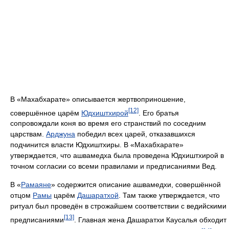
В «Махабхарате» описывается жертвоприношение,
[12]
совершённое царём
Юдхиштхирой
. Его братья
сопровождали коня во время его странствий по соседним
царствам.
Арджуна
победил всех царей, отказавшихся
подчинится власти Юдхиштхиры. В «Махабхарате»
утверждается, что ашвамедха была проведена Юдхиштхирой в
точном согласии со всеми правилами и предписаниями Вед.
В «
Рамаяне
» содержится описание ашвамедхи, совершённой
отцом
Рамы
царём
Дашаратхой
. Там также утверждается, что
ритуал был проведён в строжайшем соответствии с ведийскими
[13]
предписаниями
. Главная жена Дашаратхи Каусалья обходит