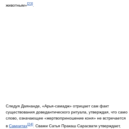
[23]
животным»
.
Следуя Даянанде, «Арья-самадж» отрицает сам факт
существования доведантического ритуала, утверждая, что само
слово, означающее «жертвоприношение коня» не встречается
[24]
в
Самхитах
. Свами Сатья Пракаш Сарасвати утверждает,