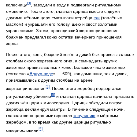
[3]
колесницу
, заводили в воду и подвергали ритуальному
омовению. После этого, главная царица вместе с двумя
другими жёнами царя смазывали жеребца
гхи
(топлёным
маслом) и украшали его голову, шею и хвост золотыми
украшениями. Затем, проводивший жертвоприношение
брахман предлагал коню остатки вечернего приношения
зерна.
После этого, конь, безрогий козёл и дикий бык привязывались к
столбам около жертвенного огня, а семнадцать других
животных привязывались к коню. Большое число животных
(согласно «
Яджур-веде
» — 609), как домашних, так и диких,
привязывались к другим столбам на арене
[4]
жертвоприношения
. После этого жеребец подвергался
[5]
ритуальному убиению
и главная царица начинала призывать
других жён царя к милосердию. Царицы обходили вокруг
жеребца декламируя мантры. В течение следующей ночи,
главная жена царя имитировала
копуляцию
с мёртвым
жеребцом, в то время как другие царицы ритуально
[6]
сквернословили
.