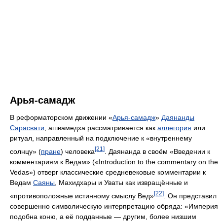
Арья-самадж
В реформаторском движении «
Арья-самадж
»
Даянанды
Сарасвати
, ашвамедха рассматривается как
аллегория
или
ритуал, направленный на подключение к «внутреннему
[21]
солнцу» (
пране
) человека
. Даянанда в своём «Введении к
комментариям к Ведам» («Introduction to the commentary on the
Vedas») отверг классические средневековые комментарии к
Ведам
Саяны
, Махидхары и Уваты как извращённые и
[22]
«противоположные истинному смыслу Вед»
. Он представил
совершенно символическую интерпретацию обряда: «Империя
подобна коню, а её подданные — другим, более низшим