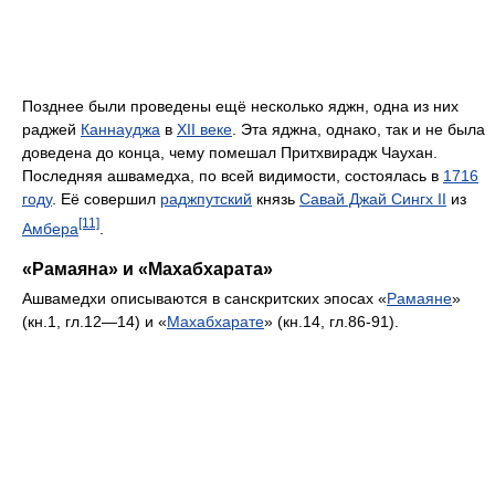
Позднее были проведены ещё несколько яджн, одна из них
раджей
Каннауджа
в
XII веке
. Эта яджна, однако, так и не была
доведена до конца, чему помешал Притхвирадж Чаухан.
Последняя ашвамедха, по всей видимости, состоялась в
1716
году
. Её совершил
раджпутский
князь
Савай Джай Сингх II
из
[11]
Амбера
.
«Рамаяна» и «Махабхарата»
Ашвамедхи описываются в санскритских эпосах «
Рамаяне
»
(кн.1, гл.12—14) и «
Махабхарате
» (кн.14, гл.86-91).