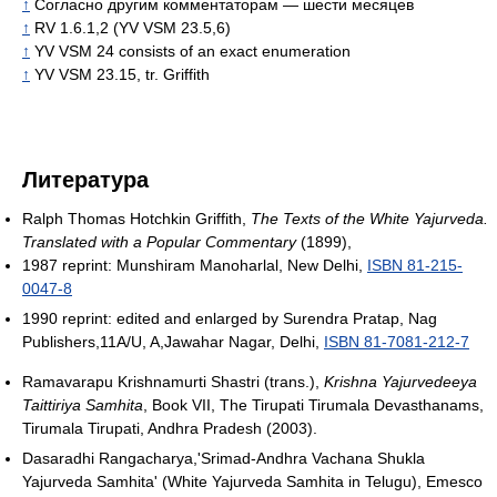
↑
Согласно другим комментаторам — шести месяцев
↑
RV 1.6.1,2 (YV VSM 23.5,6)
↑
YV VSM 24 consists of an exact enumeration
↑
YV VSM 23.15, tr. Griffith
Литература
Ralph Thomas Hotchkin Griffith,
The Texts of the White Yajurveda.
Translated with a Popular Commentary
(1899),
1987 reprint: Munshiram Manoharlal, New Delhi,
ISBN 81-215-
0047-8
1990 reprint: edited and enlarged by Surendra Pratap, Nag
Publishers,11A/U, A,Jawahar Nagar, Delhi,
ISBN 81-7081-212-7
Ramavarapu Krishnamurti Shastri (trans.),
Krishna Yajurvedeeya
Taittiriya Samhita
, Book VII, The Tirupati Tirumala Devasthanams,
Tirumala Tirupati, Andhra Pradesh (2003).
Dasaradhi Rangacharya,'Srimad-Andhra Vachana Shukla
Steed, from thy body, of thyself, sacrifice and accept thyself.
Yajurveda Samhita' (White Yajurveda Samhita in Telugu), Emesco
Thy greatness can be gained by none but thee.