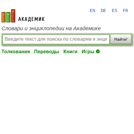
EN
DE
ES
FR
academic.ru
Словари и энциклопедии на Академике
Найти!
Толкования
Переводы
Книги
Игры ⚽