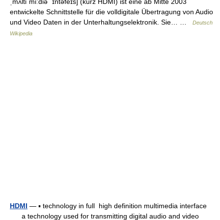
ˌmʌltiˈmiːdiə ˈɪntəfeɪs] (kurz HDMI) ist eine ab Mitte 2003
entwickelte Schnittstelle für die volldigitale Übertragung von Audio
und Video Daten in der Unterhaltungselektronik. Sie… …
Deutsch
Wikipedia
HDMI
— ▪ technology in full high definition multimedia interface
a technology used for transmitting digital audio and video