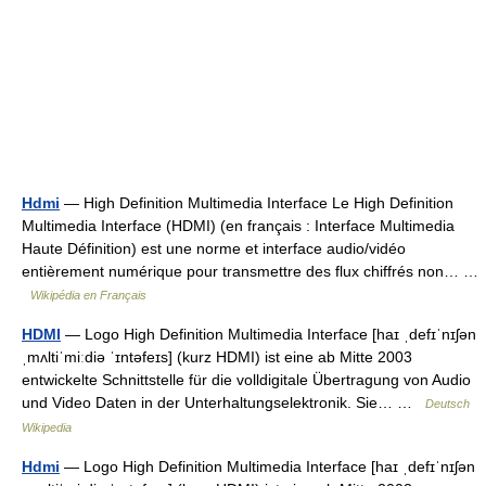
Hdmi
— High Definition Multimedia Interface Le High Definition
Multimedia Interface (HDMI) (en français : Interface Multimedia
Haute Définition) est une norme et interface audio/vidéo
entièrement numérique pour transmettre des flux chiffrés non… …
Wikipédia en Français
HDMI
— Logo High Definition Multimedia Interface [haɪ ˌdefɪˈnɪʃən
ˌmʌltiˈmiːdiə ˈɪntəfeɪs] (kurz HDMI) ist eine ab Mitte 2003
entwickelte Schnittstelle für die volldigitale Übertragung von Audio
und Video Daten in der Unterhaltungselektronik. Sie… …
Deutsch
Wikipedia
Hdmi
— Logo High Definition Multimedia Interface [haɪ ˌdefɪˈnɪʃən