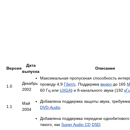
Дата
Версия
Описание
выпуска
Максимальная пропускная способность интер
Декабрь
проводу 4,9
Гбит/с
. Поддержка
видео
до 165
М
1.0
2002
60 Гц или
UXGA
) и 8-канального звука (192
кГ
Добавлена поддержка защиты звука, требуем
Май
1.1
DVD-Audio
.
2004
Добавлена поддержка передачи однобитового
такого, как
Super Audio CD
DSD
;