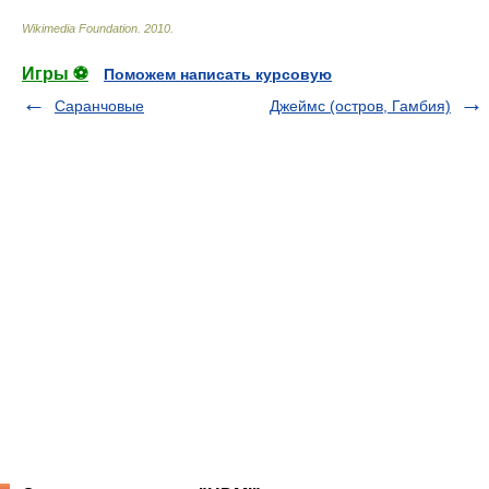
Wikimedia Foundation
.
2010
.
Игры ⚽
Поможем написать курсовую
Саранчовые
Джеймс (остров, Гамбия)