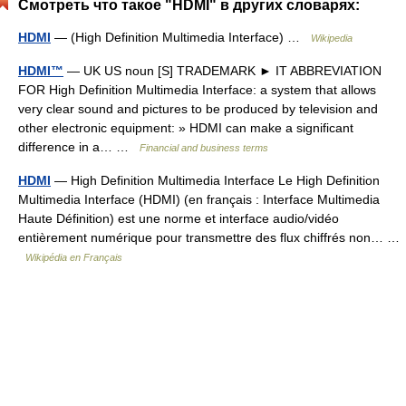
Смотреть что такое "HDMI" в других словарях:
HDMI
— (High Definition Multimedia Interface) …
Wikipedia
HDMI™
— UK US noun [S] TRADEMARK ► IT ABBREVIATION
FOR High Definition Multimedia Interface: a system that allows
very clear sound and pictures to be produced by television and
other electronic equipment: » HDMI can make a significant
difference in a… …
Financial and business terms
HDMI
— High Definition Multimedia Interface Le High Definition
Multimedia Interface (HDMI) (en français : Interface Multimedia
Haute Définition) est une norme et interface audio/vidéo
entièrement numérique pour transmettre des flux chiffrés non… …
Wikipédia en Français