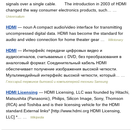
signals over a single cable. The introduction in 2003 of HDMI
changed the way consumer electronics products, such… …
Universalium
HDMI
— noun A compact audio/video interface for transmitting
uncompressed digital data. HDMI has become the standard for
audio and video connection for home theater gear …
Wiktionary
HDMI
— Интерфейс передачи цифровых видео и
аудиосигналов, считываемых с DVD, без преобразования в
аналоговый формат. Соединительный кабель HDMI
обеспечивает получение изображения высокой четкости.
Мультимедийный интерфейс высокой четкости, который… …
Глоссарий терминов бытовой и компьютерной техники Samsung
HDMI Licensing
— HDMI Licensing, LLC was founded by Hitachi,
Matsushita (Panasonic), Philips, Silicon Image, Sony, Thomson
(RCA) and Toshiba and is their licensing vehicle for the HDMI
standard.External links* [http://www.hdmi.org HDMI Licensing,
LLC] *… …
Wikipedia