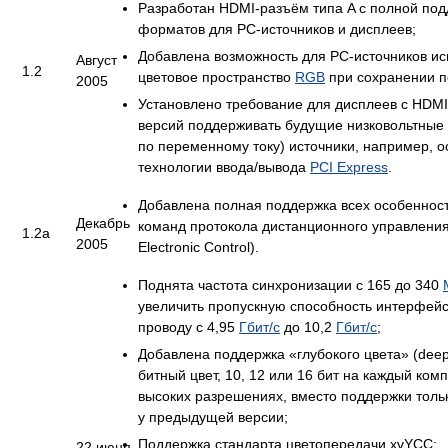
Разработан HDMI-разъём типа A с полной под
форматов для PC-источников и дисплеев;
Добавлена возможность для PC-источников ис
Август
1.2
цветовое пространство
RGB
при сохранении 
2005
Установлено требование для дисплеев с HDMI
версий поддерживать будущие низковольтные (
по переменному току) источники, например, 
технологии ввода/вывода
PCI Express
.
Добавлена полная поддержка всех особеннос
Декабрь
команд протокола дистанционного управлени
1.2a
2005
Electronic Control).
Поднята частота синхронизации с 165 до 340
увеличить пропускную способность интерфей
проводу с 4,95
Гбит/с
до 10,2
Гбит/с
;
Добавлена поддержка «глубокого цвета» (deep c
битный цвет, 10, 12 или 16 бит на каждый ком
высоких разрешениях, вместо поддержки тольк
у предыдущей версии;
Поддержка стандарта цветопередачи xvYCC;
22 июня