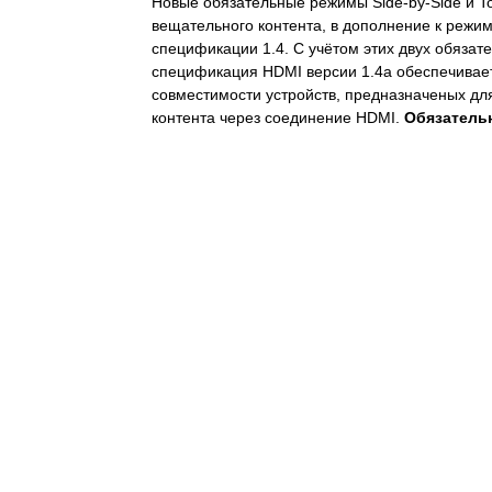
Новые обязательные режимы Side-by-Side и T
вещательного контента, в дополнение к реж
спецификации 1.4. С учётом этих двух обязат
спецификация HDMI версии 1.4a обеспечивае
совместимости устройств, предназначеных для
контента через соединение HDMI.
Обязатель