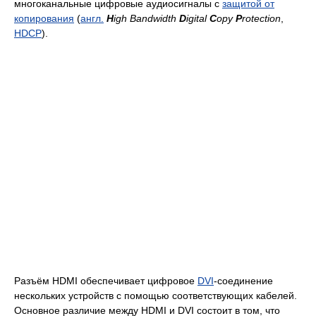
многоканальные цифровые аудиосигналы с
защитой от
копирования
(
англ.
H
igh Bandwidth
D
igital
C
opy
P
rotection
,
HDCP
).
Разъём HDMI обеспечивает цифровое
DVI
-соединение
нескольких устройств с помощью соответствующих кабелей.
Основное различие между HDMI и DVI состоит в том, что