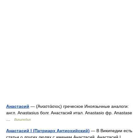
Анастасий
— (Ἀναστάσιος) греческое Иноязычные аналоги:
англ. Anastasius болг. Анастасий итал. Anastasio фр. Anastase
…
Википедия
Анастасий I (Патриарх Антиохийский)
— В Википедии есть
статьи о других людях с именем Анастасий. Анастасий I