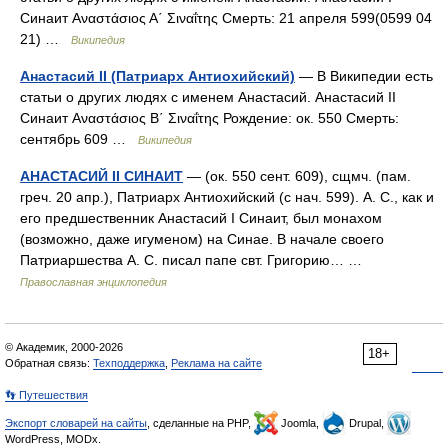
Синаит Αναστάσιος Α΄ Σιναΐτης Смерть: 21 апреля 599(0599 04
21) …
Википедия
Анастасий II (Патриарх Антиохийский)
— В Википедии есть
статьи о других людях с именем Анастасий. Анастасий II
Синаит Αναστάσιος Β΄ Σιναΐτης Рождение: ок. 550 Смерть:
сентябрь 609 …
Википедия
АНАСТАСИЙ II СИНАИТ
— (ок. 550 сент. 609), сщмч. (пам.
греч. 20 апр.), Патриарх Антиохийский (с нач. 599). А. С., как и
его предшественник Анастасий I Синаит, был монахом
(возможно, даже игуменом) на Синае. В начале своего
Патриаршества А. С. писал папе свт. Григорию… …
Православная энциклопедия
© Академик, 2000-2026
18+
Обратная связь:
Техподдержка
,
Реклама на сайте
👣 Путешествия
Экспорт словарей на сайты
, сделанные на PHP,
Joomla,
Drupal,
WordPress, MODx.