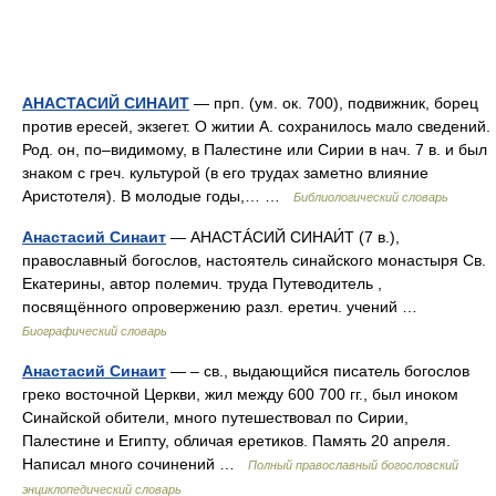
АНАСТАСИЙ СИНАИТ
— прп. (ум. ок. 700), подвижник, борец
против ересей, экзегет. О житии А. сохранилось мало сведений.
Род. он, по–видимому, в Палестине или Сирии в нач. 7 в. и был
знаком с греч. культурой (в его трудах заметно влияние
Аристотеля). В молодые годы,… …
Библиологический словарь
Анастасий Синаит
— АНАСТÁСИЙ СИНАИ́Т (7 в.),
православный богослов, настоятель синайского монастыря Св.
Екатерины, автор полемич. труда Путеводитель ,
посвящённого опровержению разл. еретич. учений …
Биографический словарь
Анастасий Синаит
— – св., выдающийся писатель богослов
греко восточной Церкви, жил между 600 700 гг., был иноком
Синайской обители, много путешествовал по Сирии,
Палестине и Египту, обличая еретиков. Память 20 апреля.
Написал много сочинений …
Полный православный богословский
энциклопедический словарь