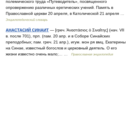
полемического труда «Путеводитель», посвященного
опровержению различных еретических учений. Память в
Православной церкви 20 апреля, в Католической 21 апреля …
Энциклопедический словарь
АНАСТАСИЙ СИНАИТ
— [греч. ̓Αναστάσιος ὁ Σιναΐτης] (нач. VII
в. после 701), прп. (пам. 20 апр. и в Соборе Синайских
преподобных; пам. греч. 21 апр.), игум. мон ря вмц. Екатерины
на Синае, известный богослов и церковный деятель. О его
жизни известно очень мало;… …
Православная энциклопедия