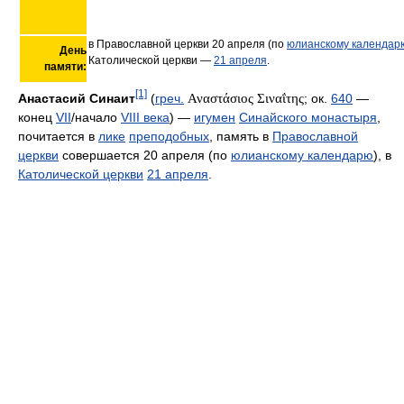
в Православной церкви 20 апреля (по
юлианскому календар
День
Католической церкви —
21 апреля
.
памяти:
[1]
Анастасий Синаит
(
греч.
Αναστάσιος Σιναΐτης
; ок.
640
—
конец
VII
/начало
VIII века
) —
игумен
Синайского монастыря
,
почитается в
лике
преподобных
, память в
Православной
церкви
совершается 20 апреля (по
юлианскому календарю
), в
Католической церкви
21 апреля
.