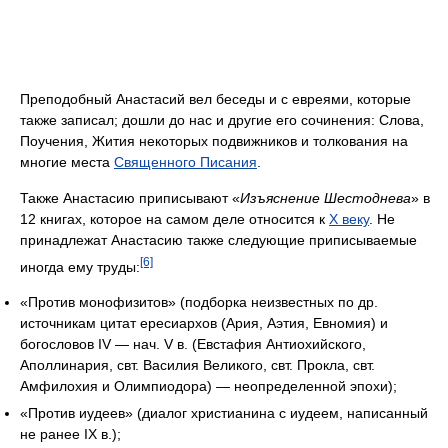
Преподобный Анастасий вел беседы и с евреями, которые
также записал; дошли до нас и другие его сочинения: Слова,
Поучения, Жития некоторых подвижников и толкования на
многие места
Священного Писания
.
Также Анастасию приписывают «
Изъяснение Шестоднева
» в
12 книгах, которое на самом деле относится к
X веку
. Не
принадлежат Анастасию также следующие приписываемые
[6]
иногда ему труды:
«Против монофизитов» (подборка неизвестных по др.
источникам цитат ересиархов (Ария, Аэтия, Евномия) и
богословов IV — нач. V в. (Евстафия Антиохийского,
Аполлинария, свт. Василия Великого, свт. Прокла, свт.
Амфилохия и Олимпиодора) — неопределенной эпохи);
«Против иудеев» (диалог христианина с иудеем, написанный
не ранее IX в.);