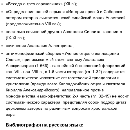
«Беседа о трех сороковинах» (XII в.);
«Определение нашей веры» и «История ересей и Соборов»,
автором которых считается некий синайский монах Анастасий
(предположительно VIII век);
несколько сочинений другого Анастасия Синаита, канониста
(IX-XI вв.);
сочинения Анастасия Аллегориста;
антимонофизитский сборник «Учение отцов о воплощении
Слова», приписываемый также святому Анастасию
Апокрисиарию († 666) - важнейший богословский флорилегий
кон. VII - нач. VIII в., в 1-й части которого (гл. 1-32) содержится
систематическое изложение святоотеческой триадологии и
христологии (прежде всего Каппадокийских отцов и святителя
Кирилла Александрийского), направленное против
монофизитства и монофелитства; 2-я часть (гл. 32-45) не носит
систематического характера, представляя собой подбор цитат
церковных авторов по различным вопросам христианской
веры.
Библиография на русском языке