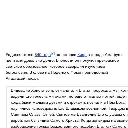
[2]
Родился около
640 года
на острове
Кипр
в городе Амафунт,
где и жил довольно долго. В юности он получил прекрасное
светское образование, которое завершил изучением
богословия. В слове на Неделю о Фоме преподобный
Анастасий писал:
Видевшие Христа во плоти считали Его за пророка; а мы, хот
видели Его телесными очами, но еще от малых ногтей, ещё т
когда были малыми детьми и отроками, познали в Нём Бога,
научились исповедовать Его Владыкою вселенной, Творцом в
Сиянием Славы Отчей. Святое же Евангелие Его слушаем с 
верой, как бы видим Самого Христа. Когда же видим на иконе
изображение только Божественного подобия Его, как Самого 