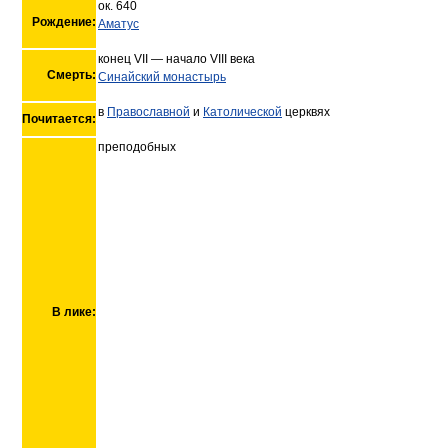
ок. 640
Рождение:
Аматус
конец VII — начало VIII века
Смерть:
Синайский монастырь
в
Православной
и
Католической
церквях
Почитается:
преподобных
В лике: