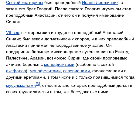
Святой Екатерины
был преподобный
Иоанн Лествичник
, а
затем его брат Георгий. После святого Георгия игуменом стал
преподобный Анастасий, отчего он и получил именование
Синаит.
VII век
, в котором жил и трудился преподобный Анастасий
Синаит, был веком догматических споров, и в них преподобный
Анастасий принимал непосредственное участие. Он
предпринял большие миссионерские путешествия по Египту,
Палестине, Аравии, возможно Сирии, где своей проповедью
активно боролся с
монофизитами
(особенно с сектой
акефалов
),
монофелитами
,
северианами
, феодосианами и
другими еретиками, в том числе и с только появившимися тогда
[3]
мусульманами
, относительно которых преподобный делал в
своих трудах заметки о том, как беседовать с ними.