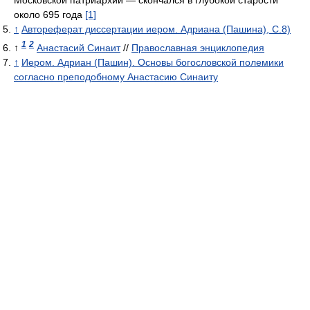
Московской патриархии — скончался в глубокой старости
около 695 года
[1]
↑
Автореферат диссертации иером. Адриана (Пашина), С.8)
1
2
↑
Анастасий Синаит
//
Православная энциклопедия
↑
Иером. Адриан (Пашин). Основы богословской полемики
согласно преподобному Анастасию Синаиту