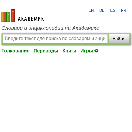
EN
DE
ES
FR
academic.ru
Словари и энциклопедии на Академике
Найти!
Толкования
Переводы
Книги
Игры ⚽