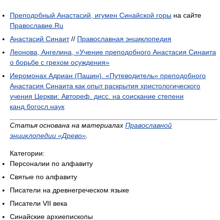
Преподобный Анастасий, игумен Синайской горы
на сайте
Православие.Ru
Анастасий Синаит
//
Православная энциклопедия
Леонова, Ангелина, «Учение преподобного Анастасия Синаита
о борьбе с грехом осуждения»
Иеромонах Адриан (Пашин). «Путеводитель» преподобного
Анастасия Синаита как опыт раскрытия христологического
учения Церкви: Автореф. дисс. на соискание степени
канд.богосл.наук
Статья основана на материалах
Православной
энциклопедии «Древо»
.
Категории:
Персоналии по алфавиту
Святые по алфавиту
Писатели на древнегреческом языке
Писатели VII века
Синайские архиепископы