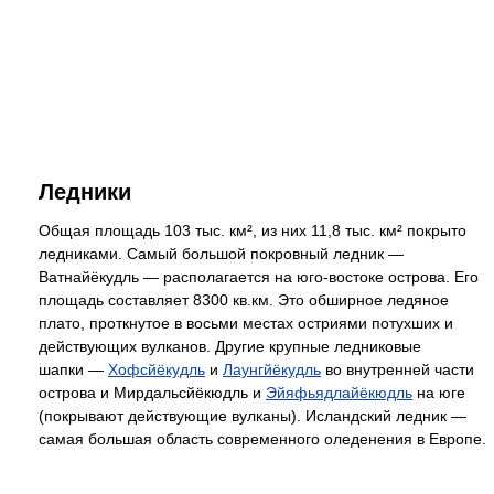
Ледники
Общая площадь 103 тыс. км², из них 11,8 тыс. км² покрыто
ледниками. Самый большой покровный ледник —
Ватнайёкудль — располагается на юго-востоке острова. Его
площадь составляет 8300 кв.км. Это обширное ледяное
плато, проткнутое в восьми местах остриями потухших и
действующих вулканов. Другие крупные ледниковые
шапки —
Хофсйёкудль
и
Лаунгйёкудль
во внутренней части
острова и Мирдальсйёкюдль и
Эйяфьядлайёкюдль
на юге
(покрывают действующие вулканы). Исландский ледник —
самая большая область современного оледенения в Европе.