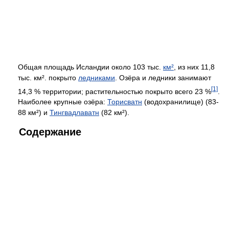
Общая площадь Исландии около 103 тыс.
км²
, из них 11,8
тыс. км². покрыто
ледниками
. Озёра и ледники занимают
[1]
14,3 % территории; растительностью покрыто всего 23 %
.
Наиболее крупные озёра:
Торисватн
(водохранилище) (83-
88 км²) и
Тингвадлаватн
(82 км²).
Содержание