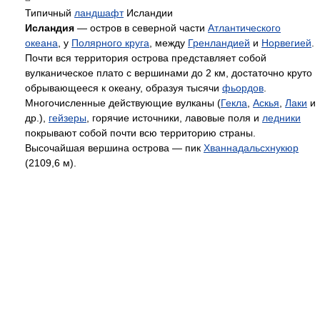
Типичный
ландшафт
Исландии
Исландия
— остров в северной части
Атлантического
океана
, у
Полярного круга
, между
Гренландией
и
Норвегией
.
Почти вся территория острова представляет собой
вулканическое плато с вершинами до 2 км, достаточно круто
обрывающееся к океану, образуя тысячи
фьордов
.
Многочисленные действующие вулканы (
Гекла
,
Аскья
,
Лаки
и
др.),
гейзеры
, горячие источники, лавовые поля и
ледники
покрывают собой почти всю территорию страны.
Высочайшая вершина острова — пик
Хваннадальсхнукюр
(2109,6 м).