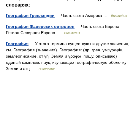
словарях:
География Гренландии
— Часть света Америка …
Википедия
География Фарерских островов
— Часть света Европа
Регион Северная Европа …
Википедия
География
— У этого термина существуют и другие значения,
см. География (значения). География: (др. греч. γεωγραφία,
землеописание, от γῆ Земля и γράφω пишу, описываю)
единый комплекс наук, изучающих географическую оболочку
Земли и акц …
Википедия