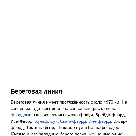
Береговая линия
Береговая линия имеет протяжённость около 4970 км. На
северо-западе, севере и востоке сильно расчленена
фьордами
, включая заливы Фахсафлоуи, Брейда-фьорд,
Иса-Фьорд,
Хунафлоуи
,
Скага-фьорд
,
Эйя-фьорд
, Эхсар-
фьорд, Тистиль-фьорд, Баккафлоуи и Вопнафьордюр.
Южные и юго-западные берега песчаные, не имеющие