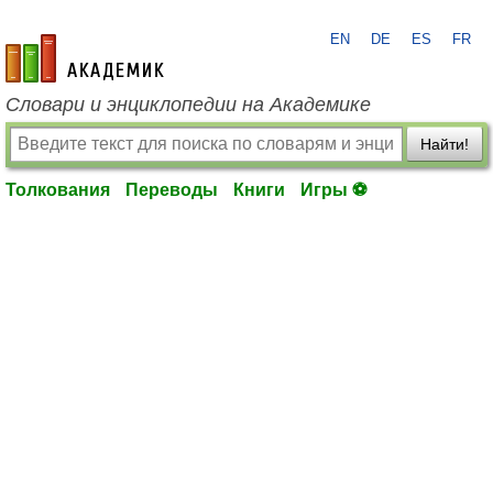
EN
DE
ES
FR
academic.ru
Словари и энциклопедии на Академике
Найти!
Толкования
Переводы
Книги
Игры ⚽