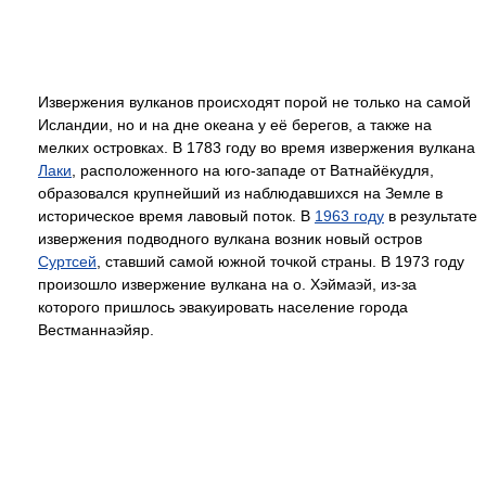
Извержения вулканов происходят порой не только на самой
Исландии, но и на дне океана у её берегов, а также на
мелких островках. В 1783 году во время извержения вулкана
Лаки
, расположенного на юго-западе от Ватнайёкудля,
образовался крупнейший из наблюдавшихся на Земле в
историческое время лавовый поток. В
1963 году
в результате
извержения подводного вулкана возник новый остров
Суртсей
, ставший самой южной точкой страны. В 1973 году
произошло извержение вулкана на о. Хэймаэй, из-за
которого пришлось эвакуировать население города
Вестманнаэйяр.