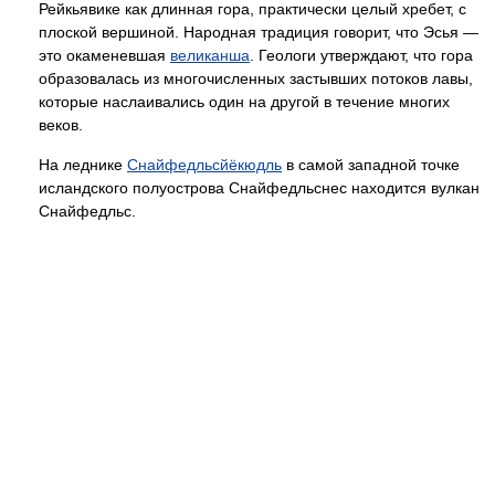
Рейкьявике как длинная гора, практически целый хребет, с
плоской вершиной. Народная традиция говорит, что Эсья —
это окаменевшая
великанша
. Геологи утверждают, что гора
образовалась из многочисленных застывших потоков лавы,
которые наслаивались один на другой в течение многих
веков.
На леднике
Снайфедльсйёкюдль
в самой западной точке
исландского полуострова Снайфедльснес находится вулкан
Снайфедльс.