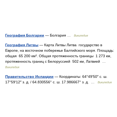
География Болгарии
— Болгария …
Википедия
География Литвы
— Карта Литвы Литва государство в
Европе, на восточном побережье Балтийского моря. Площадь:
общая 65 200 км². Общая протяженность границы 1 273 км,
протяженность границ с Белоруссией 502 км, Латвией …
Википедия
Правительство Исландии
— Координаты: 64°49′50″ с. ш.
17°59′12″ з. д. / 64.830556° с. ш. 17.986667° з. д. …
Википедия