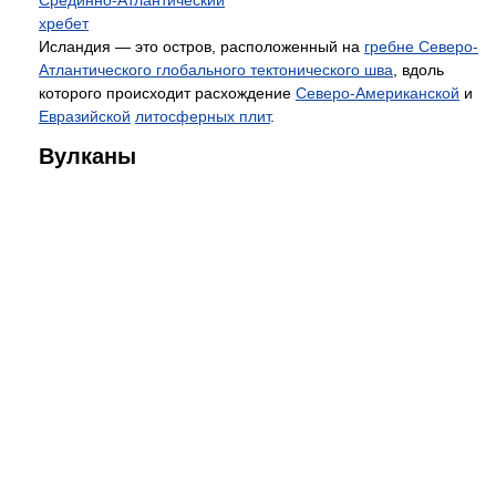
Срединно-Атлантический
хребет
Исландия — это остров, расположенный на
гребне Северо-
Атлантического глобального тектонического шва
, вдоль
которого происходит расхождение
Северо-Американской
и
Евразийской
литосферных плит
.
Вулканы