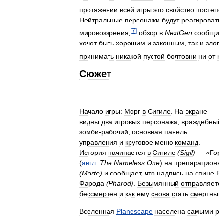
протяжении
всей
игры
это
свойство
постеп
Нейтральные
персонажи
будут
реагироват
[
7
]
мировоззрения
.
обзор
в
NextGen
сообщи
хочет
быть
хорошим
и
законным
,
так
и
зло
принимать
никакой
пустой
болтовни
ни
от
Сюжет
Начало
игры:
Морг
в
Сигиле
.
На
экране
видны
два
игровых
персонажа
,
враждебны
зомби
-
рабочий
,
основная
панель
управления
и
круговое
меню
команд
.
История
начинается
в
Сигиле
(
Sigil
)
— «
Го
(
англ
.
The
Nameless
One
)
на
препарацион
(
Morte
)
и
сообщает
,
что
надпись
на
спине
Фарода
(
Pharod
)
.
Безымянный
отправляет
бессмертен
и
как
ему
снова
стать
смертны
Вселенная
Planescape
населена
самыми
р