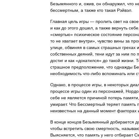
Безымянного
и
,
ожив
,
он
обнаружил
,
что
н
бессмертным
,
а
также
кто
такая
Рэйвэл
.
Главная
цель
игры
—
пролить
свет
на
свое
и
как
до
этого
дошел
,
а
также
вернуть
себе
«
смертью
»
психическое
состояние
персон
то
не
хватает
внутри
»,
чувство
вины
за
пр
улице
,
обвиняя
в
самых
страшных
грехах
собственных
деяний
,
тени
идут
за
ним
по
достиг
и
как
«
докатился
»
до
такой
жизни
.
Т
страшное
предположение
,
что
однажды
Бе
необходимость
что
-
либо
вспоминать
или
с
Однако
,
в
процессе
игры
,
в
некоторых
диа
процессе
игры
один
из
персонажей
,
Норд
себе
не
является
причиной
потерь
памяти
умирает
.
Что
Бессмертный
теряет
память
неизвестных
на
данный
момент
факторах
В
конце
концов
Безымянный
добирается
д
чтобы
встретить
свою
смертность
,
называ
Выясняется
,
что
память
у
него
отбирает
С