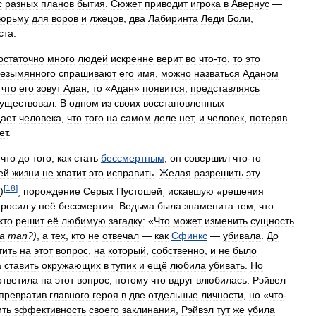
с
разных
планов
бытия
.
Сюжет
приводит
игрока
в
Авернус
—
тюрьму
для
воров
и
лжецов
,
два
Лабиринта
Леди
Боли
,
ста
.
остаточно
много
людей
искренне
верит
во
что
-
то
,
то
это
езымянного
спрашивают
его
имя
,
можно
назваться
Аданом
,
что
его
зовут
Адан
,
то
«
Адан
»
появится
,
представляясь
уществовал
.
В
одном
из
своих
восстановленных
ает
человека
,
что
того
на
самом
деле
нет
,
и
человек
,
потеряв
ет
.
,
что
до
того
,
как
стать
бессмертным
,
он
совершил
что
-
то
ей
жизни
не
хватит
это
исправить
.
Желая
разрешить
эту
[
18
]
)
,
порождение
Серых
Пустошей
,
искавшую
«
решения
просил
у
неё
бессмертия
.
Ведьма
была
знаменита
тем
,
что
кто
решит
её
любимую
загадку:
«
Что
может
изменить
сущность
a
man
?)
,
а
тех
,
кто
не
отвечал
—
как
Сфинкс
—
убивала
.
До
тить
на
этот
вопрос
,
на
который
,
собственно
,
и
не
было
а
ставить
окружающих
в
тупик
и
ещё
любила
убивать
.
Но
ответила
на
этот
вопрос
,
потому
что
вдруг
влюбилась
.
Рэйвел
превратив
главного
героя
в
две
отдельные
личности
,
но
«
что
-
ить
эффективность
своего
заклинания
,
Рэйвэл
тут
же
убила