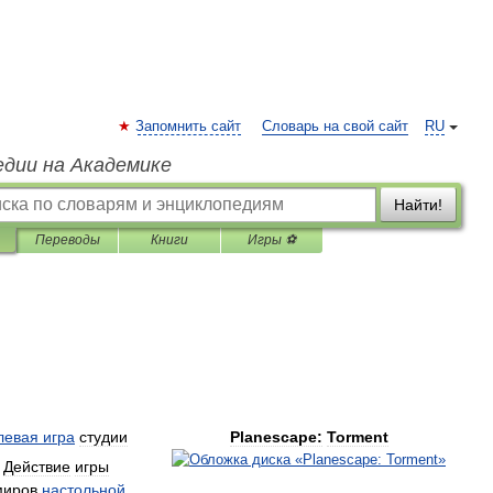
Запомнить сайт
Словарь на свой сайт
RU
едии на Академике
Найти!
Переводы
Книги
Игры ⚽
левая
игра
студии
Planescape:
Torment
.
Действие
игры
миров
настольной