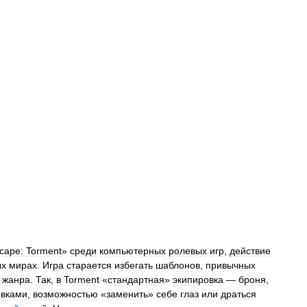
cape:
Torment
»
среди
компьютерных
ролевых
игр
,
действие
ых
мирах
.
Игра
старается
избегать
шаблонов
,
привычных
жанра
.
Так
,
в
Torment
«
стандартная
»
экипировка
—
броня
,
овками
,
возможностью
«
заменить
»
себе
глаз
или
драться