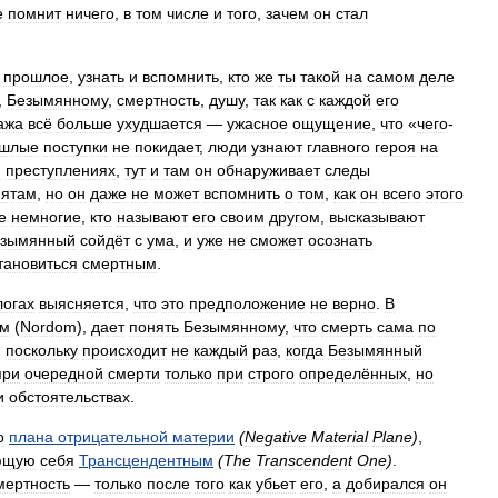
е
помнит
ничего
,
в
том
числе
и
того
,
зачем
он
стал
прошлое
,
узнать
и
вспомнить
,
кто
же
ты
такой
на
самом
деле
,
Безымянному
,
смертность
,
душу
,
так
как
с
каждой
его
ажа
всё
больше
ухудшается
—
ужасное
ощущение
,
что
«
чего
-
ошлые
поступки
не
покидает
,
люди
узнают
главного
героя
на
и
преступлениях
,
тут
и
там
он
обнаруживает
следы
пятам
,
но
он
даже
не
может
вспомнить
о
том
,
как
он
всего
этого
е
немногие
,
кто
называют
его
своим
другом
,
высказывают
зымянный
сойдёт
с
ума
,
и
уже
не
сможет
осознать
тановиться
смертным
.
логах
выясняется
,
что
это
предположение
не
верно
.
В
ом
(
Nordom
),
дает
понять
Безымянному
,
что
смерть
сама
по
,
поскольку
происходит
не
каждый
раз
,
когда
Безымянный
при
очередной
смерти
только
при
строго
определённых
,
но
и
обстоятельствах
.
о
плана
отрицательной
материи
(
Negative
Material
Plane
)
,
ющую
себя
Трансцендентным
(
The
Transcendent
One
)
.
мертность
—
только
после
того
как
убьет
его
,
а
добирался
он