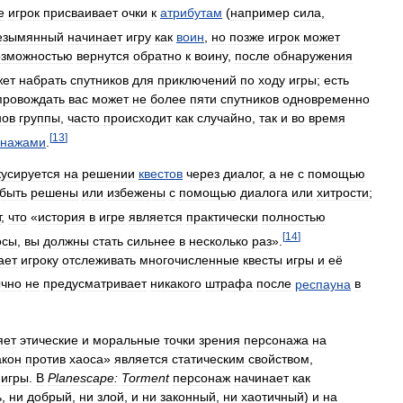
е
игрок
присваивает
очки
к
атрибутам
(
например
сила
,
езымянный
начинает
игру
как
воин
,
но
позже
игрок
может
озможностью
вернутся
обратно
к
воину
,
после
обнаружения
жет
набрать
спутников
для
приключений
по
ходу
игры
;
есть
провождать
вас
может
не
более
пяти
спутников
одновременно
нов
группы
,
часто
происходит
как
случайно
,
так
и
во
время
[
13
]
онажами
.
усируется
на
решении
квестов
через
диалог
,
а
не
с
помощью
быть
решены
или
избежены
с
помощью
диалога
или
хитрости
;
т
,
что
«
история
в
игре
является
практически
полностью
[
14
]
осы
,
вы
должны
стать
сильнее
в
несколько
раз
».
ает
игроку
отслеживать
многочисленные
квесты
игры
и
её
чно
не
предусматривает
никакого
штрафа
после
респауна
в
яет
этические
и
моральные
точки
зрения
персонажа
на
акон
против
хаоса
»
является
статическим
свойством
,
игры
.
В
Planescape:
Torment
персонаж
начинает
как
ь
,
ни
добрый
,
ни
злой
,
и
ни
законный
,
ни
хаотичный
)
и
на