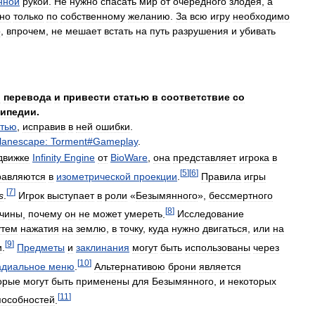
нной
рукой
.
Не
нужно
спасать
мир
от
очередного
злодея
,
а
но
только
по
собственному
желанию
.
За
всю
игру
необходимо
о
,
впрочем
,
не
мешает
встать
на
путь
разрушения
и
убивать
о
перевода
и
привести
статью
в
соответствие
со
ипедии
.
атью
,
исправив
в
ней
ошибки
.
lanescape:
Torment
#
Gameplay
.
движке
Infinity
Engine
от
BioWare
,
она
представляет
игрока
в
[
5
]
[
6
]
равляются
в
изометрической
проекции
.
Правила
игры
[
7
]
s
.
Игрок
выступает
в
роли
«
Безымянного
»,
бессмертного
[
8
]
чины
,
почему
он
не
может
умереть
.
Исследование
утем
нажатия
на
землю
,
в
точку
,
куда
нужно
двигаться
,
или
на
[
9
]
и
.
Предметы
и
заклинания
могут
быть
использованы
через
[
10
]
адиальное
меню
.
Альтернативою
брони
является
орые
могут
быть
применены
для
Безымянного
,
и
некоторых
[
11
]
пособностей
.