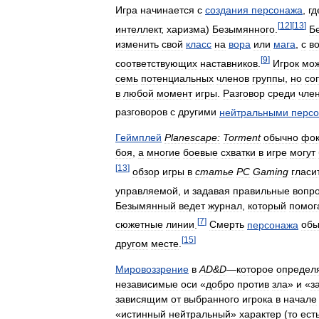
Игра
начинается
с
создания
персонажа
,
гд
[
12
]
[
13
]
интеллект
,
харизма
)
Безымянного
.
Б
изменить
свой
класс
на
вора
или
мага
,
с
в
[
9
]
соответствующих
наставников
.
Игрок
мо
семь
потенциальных
членов
группы
,
но
со
в
любой
момент
игры
.
Разговор
среди
чле
разговоров
с
другими
нейтральными
перс
Геймплей
Planescape:
Torment
обычно
фок
боя
,
а
многие
боевые
схватки
в
игре
могут
[
13
]
обзор
игры
в
статье
PC
Gaming
гласи
управляемой
,
и
задавая
правильные
вопр
Безымянный
ведет
журнал
,
который
помог
[
7
]
сюжетные
линии
.
Смерть
персонажа
обы
[
15
]
другом
месте
.
Мировоззрение
в
AD
&
D
—
которое
определ
независимые
оси
«
добро
против
зла
»
и
«
з
зависящим
от
выбранного
игрока
в
начале
«
истинный
нейтральный
»
характер
(
то
ест