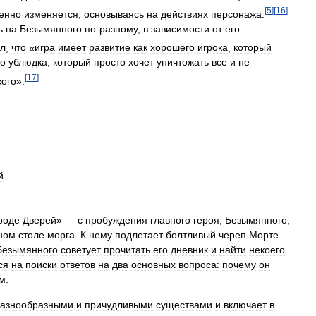
[
5
]
[
16
]
енно
изменяется
,
основываясь
на
действиях
персонажа
.
ь
на
Безымянного
по
-
разному
,
в
зависимости
от
его
л
,
что
«
игра
имеет
развитие
как
хорошего
игрока
,
который
го
ублюдка
,
который
просто
хочет
уничтожать
все
и
не
[
17
]
кого
».
й
роде
Дверей
» —
с
пробуждения
главного
героя
,
Безымянного
,
ном
столе
морга
.
К
нему
подлетает
болтливый
череп
Морте
Безымянного
советует
прочитать
его
дневник
и
найти
некоего
ся
на
поиски
ответов
на
два
основных
вопроса:
почему
он
м
.
азнообразными
и
причудливыми
существами
и
включает
в