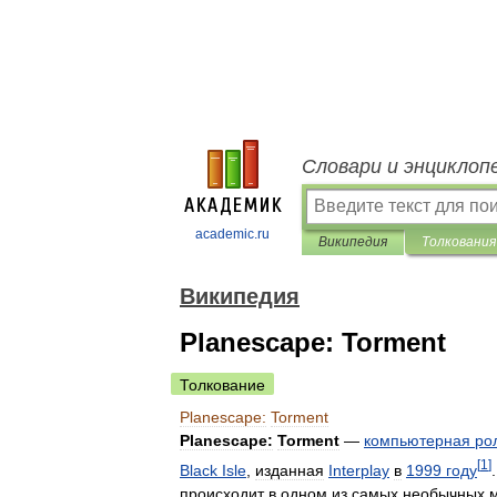
Словари и энциклоп
academic.ru
Википедия
Толкования
Википедия
Planescape: Torment
Толкование
Planescape:
Torment
Planescape:
Torment
—
компьютерная
ро
[
1
]
Black
Isle
,
изданная
Interplay
в
1999
году
происходит
в
одном
из
самых
необычных