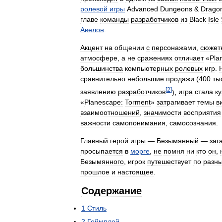
ролевой
игры
Advanced
Dungeons
&
Drago
главе
команды
разработчиков
из
Black
Isle
Авелон
.
Акцент
на
общении
с
персонажами
,
сюжет
атмосфере
,
а
не
сражениях
отличает
«
Pla
большинства
компьютерных
ролевых
игр
.
сравнительно
небольшие
продажи
(
400
ты
[
2
]
заявлению
разработчиков
),
игра
стала
к
«
Planescape:
Torment
»
затрагивает
темы
в
взаимоотношений
,
значимости
восприятия
важности
самопонимания
,
самосознания
.
Главный
герой
игры
—
Безымянный
—
заг
просыпается
в
морге
,
не
помня
ни
кто
он
,
Безымянного
,
игрок
путешествует
по
разн
прошлое
и
настоящее
.
Содержание
1
Стиль
2
Геймплей