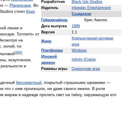
Разработчик
Black
Isle
Studios
ns
—
Planescape
.
Во
Издатель
Interplay
Entertainment
Studios
стоял
Крис
Создатели
Геймдизайнер
Крис
Авелон
Дата
выпуска
1999
ной
линии
и
Версия
1
.
1
nescape:
Torment
»
от
Компьютерная
ролевая
Несмотря
на
Жанр
игра
с
.
копий
,
по
Платформа
Windows
[
3
]
[
4
]
ультовой
.
Игровой
Infinity
Engine
ины
,
искупления
,
движок
реальности
и
Режимы
игры
Одиночная
игра
адочный
бессмертный
,
покрытый
страшными
шрамами
—
ни
что
с
ним
произошло
,
ни
даже
своего
имени
.
В
роли
ым
мирам
в
надежде
пролить
свет
на
тайну
,
окружающую
его