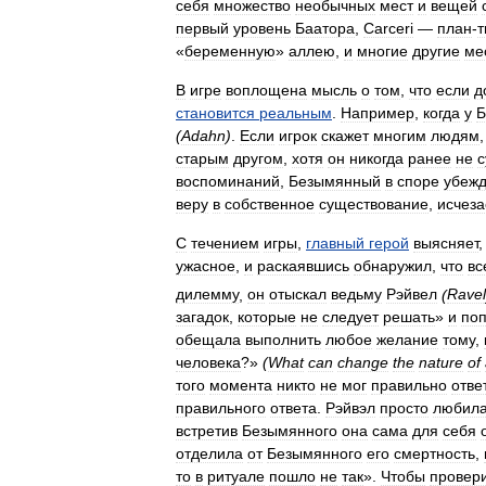
себя
множество
необычных
мест
и
вещей
первый
уровень
Баатора
,
Carceri
—
план
-
«
беременную
»
аллею
,
и
многие
другие
ме
В
игре
воплощена
мысль
о
том
,
что
если
д
становится
реальным
.
Например
,
когда
у
Б
(
Adahn
)
.
Если
игрок
скажет
многим
людям
старым
другом
,
хотя
он
никогда
ранее
не
с
воспоминаний
,
Безымянный
в
споре
убежд
веру
в
собственное
существование
,
исчеза
С
течением
игры
,
главный
герой
выясняет
ужасное
,
и
раскаявшись
обнаружил
,
что
вс
дилемму
,
он
отыскал
ведьму
Рэйвел
(
Ravel
загадок
,
которые
не
следует
решать
»
и
по
обещала
выполнить
любое
желание
тому
,
человека
?»
(
What
can
change
the
nature
of
того
момента
никто
не
мог
правильно
отве
правильного
ответа
.
Рэйвэл
просто
любил
встретив
Безымянного
она
сама
для
себя
отделила
от
Безымянного
его
смертность
,
то
в
ритуале
пошло
не
так
».
Чтобы
провер