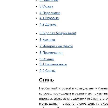
3
Сюжет
4
Персонажи
4
.
1
Игровые
4
.
2
Другие
5
В
ролях
(
озвучивали
)
6
Критика
7
Интересные
факты
8
Примечания
9
Ссылки
9
.
1
Вики
-
проекты
9
.
2
Сайты
Стиль
Необычный
игровой
мир
выделяет
«
Planes
которых
происходит
в
различных
привычн
игрокам
,
знакомым
с
другими
играми
этого
мечи
,
щиты
—
заменена
серьгами
,
татуир