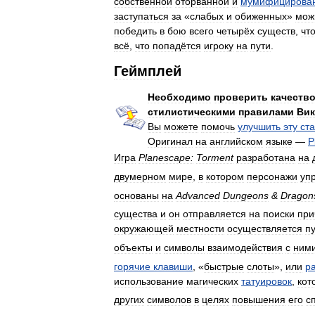
собственной
оторванной
и
мумифицирова
заступаться
за
«
слабых
и
обиженных
»
мож
победить
в
бою
всего
четырёх
существ
,
чт
всё
,
что
попадётся
игроку
на
пути
.
Геймплей
Необходимо
проверить
качеств
стилистическими
правилами
Вик
Вы
можете
помочь
улучшить
эту
ст
Оригинал
на
английском
языке
—
P
Игра
Planescape:
Torment
разработана
на
двумерном
мире
,
в
котором
персонажи
уп
основаны
на
Advanced
Dungeons
&
Dragon
существа
и
он
отправляется
на
поиски
при
окружающей
местности
осуществляется
п
объекты
и
символы
взаимодействия
с
ним
горячие
клавиши
, «
быстрые
слоты
»,
или
р
использование
магических
татуировок
,
кот
других
символов
в
целях
повышения
его
с