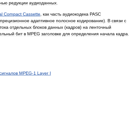
енью
редукции
аудиоданных
.
al
Compact
Cassette
,
как
часть
аудиокодека
PASC
прецизионное
адаптивное
полосное
кодирование
).
В
связи
с
тока
отдельных
блоков
данных
(
кадров
)
на
ленточный
ельный
бит
в
MPEG
заголовке
для
определения
начала
кадра
.
сигналов
MPEG
-
1
Layer
I