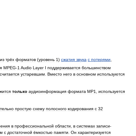
из
трёх
форматов
(
уровень
1
)
сжатия
звука
с
потерями
,
я
MPEG
-
1
Audio
Layer
I
поддерживается
большинством
считается
устаревшим
.
Вместо
него
в
основном
используются
жится
только
аудиоинформация
формата
MP1
,
используется
тельно
простую
схему
полосного
кодирования
с
32
нения
в
профессиональной
области
,
в
системах
записи
-
ом
с
достаточной
ёмкостью
памяти
.
Он
характеризуется