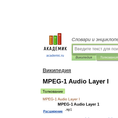
Словари и энциклоп
academic.ru
Википедия
Толкования
Википедия
MPEG-1 Audio Layer I
Толкование
MPEG
-
1
Audio
Layer
I
MPEG
-
1
Audio
Layer
1
.
mp1
Расширение