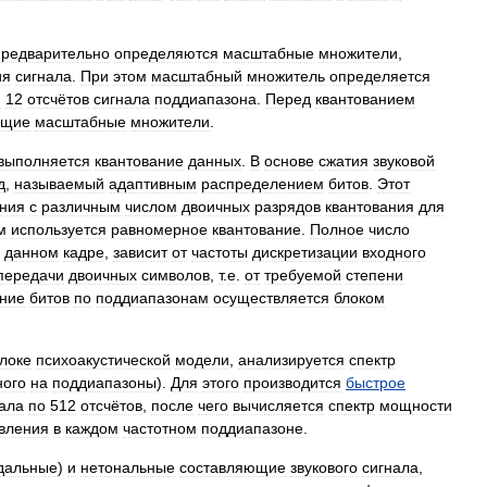
редварительно
определяются
масштабные
множители
,
ия
сигнала
.
При
этом
масштабный
множитель
определяется
я
12
отсчётов
сигнала
поддиапазона
.
Перед
квантованием
ющие
масштабные
множители
.
выполняется
квантование
данных
.
В
основе
сжатия
звуковой
д
,
называемый
адаптивным
распределением
битов
.
Этот
ания
с
различным
числом
двоичных
разрядов
квантования
для
м
используется
равномерное
квантование
.
Полное
число
данном
кадре
,
зависит
от
частоты
дискретизации
входного
передачи
двоичных
символов
,
т
.
е
.
от
требуемой
степени
ние
битов
по
поддиапазонам
осуществляется
блоком
локе
психоакустической
модели
,
анализируется
спектр
ного
на
поддиапазоны
).
Для
этого
производится
быстрое
ала
по
512
отсчётов
,
после
чего
вычисляется
спектр
мощности
вления
в
каждом
частотном
поддиапазоне
.
дальные
)
и
нетональные
составляющие
звукового
сигнала
,