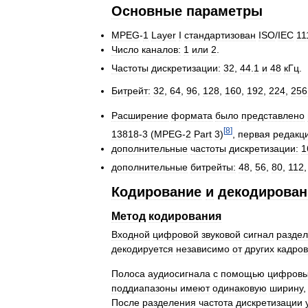
Основные
параметры
MPEG
-
1
Layer
I
стандартизован
ISO
/
IEC
11
Число
каналов:
1
или
2
.
Частоты
дискретизации:
32
,
44
.
1
и
48
кГц
.
Битрейт:
32
,
64
,
96
,
128
,
160
,
192
,
224
,
256
Расширение
формата
было
представлено
[
8
]
13818
-
3
(
MPEG
-
2
Part
3
)
,
первая
редакц
дополнительные
частоты
дискретизации:
1
дополнительные
битрейты:
48
,
56
,
80
,
112
Кодирование
и
декодирован
Метод
кодирования
Входной
цифровой
звуковой
сигнал
раздел
декодируется
независимо
от
других
кадров
Полоса
аудиосигнала
с
помощью
цифров
поддиапазоны
имеют
одинаковую
ширину
После
разделения
частота
дискретизации