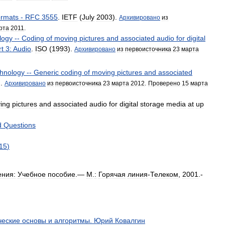
rmats
-
RFC
3555
.
IETF
(
July
2003
).
Архивировано
из
рта
2011
.
logy
--
Coding
of
moving
pictures
and
associated
audio
for
digital
rt
3:
Audio
.
ISO
(
1993
).
Архивировано
из
первоисточника
23
марта
chnology
--
Generic
coding
of
moving
pictures
and
associated
).
Архивировано
из
первоисточника
23
марта
2012
.
Проверено
15
марта
ing
pictures
and
associated
audio
for
digital
storage
media
at
up
d
Questions
15
)
ения:
Учебное
пособие
.—
М
.
:
Горячая
линия
-
Телеком
,
2001
.-
ческие
основы
и
алгоритмы
.
Юрий
Ковалгин