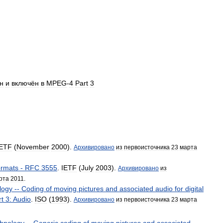
н
и
включён
в
MPEG
-
4
Part
3
IETF
(
November
2000
).
Архивировано
из
первоисточника
23
марта
rmats
-
RFC
3555
.
IETF
(
July
2003
).
Архивировано
из
рта
2011
.
logy
--
Coding
of
moving
pictures
and
associated
audio
for
digital
rt
3:
Audio
.
ISO
(
1993
).
Архивировано
из
первоисточника
23
марта
chnology
--
Generic
coding
of
moving
pictures
and
associated