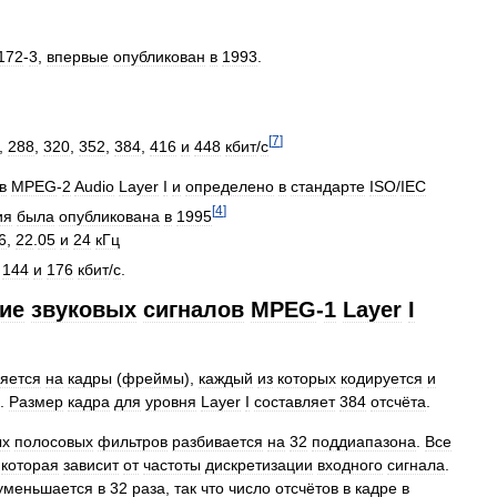
172
-
3
,
впервые
опубликован
в
1993
.
[
7
]
,
288
,
320
,
352
,
384
,
416
и
448
кбит
/
с
в
MPEG
-
2
Audio
Layer
I
и
определено
в
стандарте
ISO
/
IEC
[
4
]
ия
была
опубликована
в
1995
6
,
22
.
05
и
24
кГц
,
144
и
176
кбит
/
с
.
ие
звуковых
сигналов
MPEG
-
1
Layer
I
яется
на
кадры
(
фреймы
),
каждый
из
которых
кодируется
и
.
Размер
кадра
для
уровня
Layer
I
составляет
384
отсчёта
.
ых
полосовых
фильтров
разбивается
на
32
поддиапазона
.
Все
,
которая
зависит
от
частоты
дискретизации
входного
сигнала
.
уменьшается
в
32
раза
,
так
что
число
отсчётов
в
кадре
в