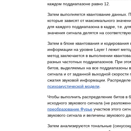
каждом
поддиапазоне
равно
12
.
Затем
выполняется
квантование
данных
.
П
которые
зависят
от
максимального
значен
для
каждого
поддиапазона
в
кадре
,
т
.
е
.
дл
значения
сигнала
делятся
на
соответству
Затем
в
блоке
квантования
и
кодирования
информации
на
уровне
Layer
I
лежит
мето
метод
заключается
в
выполнении
квантов
разных
частотных
поддиапазонов
.
При
это
битов
,
выделяемых
на
все
поддиапазоны
в
сигнала
и
от
заданной
выходной
скорости
сжатия
звуковой
информации
.
Распределе
психоакустической
модели
.
Чтобы
выполнить
распределение
битов
в
б
исходного
звукового
сигнала
(
не
разложен
преобразование
Фурье
участков
этого
сигн
звукового
сигнала
и
величины
звукового
да
Затем
анализируются
тональные
(
синусои