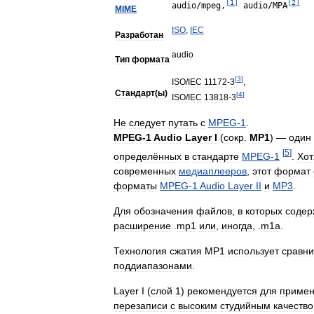
[
1
]
[
2
]
audio
/
mpeg
,
audio
/
MPA
MIME
ISO
,
IEC
Разработан
audio
Тип
формата
[
3
]
ISO
/
IEC
11172
-
3
,
Стандарт
(
ы
)
[
4
]
ISO
/
IEC
13818
-
3
Не
следует
путать
с
MPEG
-
1
.
MPEG
-
1
Audio
Layer
I
(
сокр
.
MP1
) —
один
[
5
]
определённых
в
стандарте
MPEG
-
1
.
Хот
современных
медиаплееров
,
этот
формат
форматы
MPEG
-
1
Audio
Layer
II
и
MP3
.
Для
обозначения
файлов
,
в
которых
содер
расширение
.
mp1
или
,
иногда
, .
m1a
.
Технология
сжатия
MP1
использует
сравни
поддиапазонами
.
Layer
I
(
слой
1
)
рекомендуется
для
приме
перезаписи
с
высоким
студийным
качеств