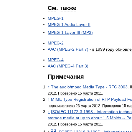
См
.
также
MPEG
-
1
MPEG
-
1
Audio
Layer
II
MPEG
-
1
Layer
III
(
MP3
)
MPEG
-
2
AAC
(
MPEG
-
2
Part
7
)
-
в
1999
году
обновлё
MPEG
-
4
AAC
(
MPEG
-
4
Part
3
)
Примечания
↑
The
audio
/
mpeg
Media
Type
-
RFC
3003
.
2012
.
Проверено
15
марта
2011
.
↑
MIME
Type
Registration
of
RTP
Payload
Fo
первоисточника
23
марта
2012
.
Проверено
15
ма
↑
ISO
/
IEC
11172
-
3:1993
-
Information
techno
storage
media
at
up
to
about
1
,
5
Mbit
/
s
--
Pa
2012
.
Проверено
15
марта
2011
.
1
2
↑
ISO
/
IEC
13818
-
3:1995
-
Information
te