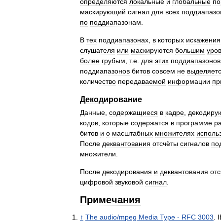
определяются
локальные
и
глобальные
по
маскирующий
сигнал
для
всех
поддиапазо
по
поддиапазонам
.
В
тех
поддиапазонах
,
в
которых
искажения
слушателя
или
маскируются
большим
уро
более
грубым
,
т
.
е
.
для
этих
поддиапазонов
поддиапазонов
битов
совсем
не
выделяет
количество
передаваемой
информации
пр
Декодирование
Данные
,
содержащиеся
в
кадре
,
декодиру
кодов
,
которые
содержатся
в
программе
р
битов
и
о
масштабных
множителях
исполь
После
деквантования
отсчёты
сигналов
по
множители
.
После
декодирования
и
деквантования
от
цифровой
звуковой
сигнал
.
Примечания
↑
The
audio
/
mpeg
Media
Type
-
RFC
3003
.