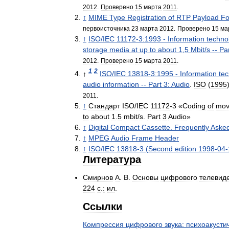
2012
.
Проверено
15
марта
2011
.
↑
MIME
Type
Registration
of
RTP
Payload
Fo
первоисточника
23
марта
2012
.
Проверено
15
ма
↑
ISO
/
IEC
11172
-
3:1993
-
Information
techno
storage
media
at
up
to
about
1
,
5
Mbit
/
s
--
Pa
2012
.
Проверено
15
марта
2011
.
1
2
↑
ISO
/
IEC
13818
-
3:1995
-
Information
te
audio
information
--
Part
3:
Audio
.
ISO
(
1995
2011
.
↑
Стандарт
ISO
/
IEC
11172
-
3
«
Coding
of
mov
to
about
1
.
5
mbit
/
s
.
Part
3
Audio
»
↑
Digital
Compact
Cassette
.
Frequently
Aske
↑
MPEG
Audio
Frame
Header
↑
ISO
/
IEC
13818
-
3
(
Second
edition
1998
-
04
-
Литература
Смирнов
А
.
В
.
Основы
цифрового
телевид
224
с
.
:
ил
.
Ссылки
Компрессия
цифрового
звука:
психоакусти