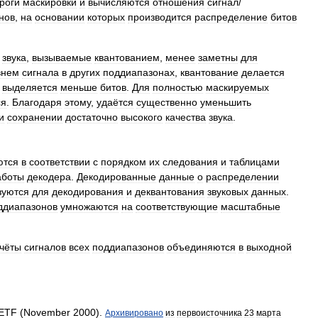
роги
маскировки
и
вычисляются
отношения
сигнал
/
нов
,
на
основании
которых
производится
распределение
битов
звука
,
вызываемые
квантованием
,
менее
заметны
для
внем
сигнала
в
других
поддиапазонах
,
квантование
делается
выделяется
меньше
битов
.
Для
полностью
маскируемых
ся
.
Благодаря
этому
,
удаётся
существенно
уменьшить
и
сохранении
достаточно
высокого
качества
звука
.
ются
в
соответствии
с
порядком
их
следования
и
таблицами
аботы
декодера
.
Декодированные
данные
о
распределении
зуются
для
декодирования
и
деквантования
звуковых
данных
.
ддиапазонов
умножаются
на
соответствующие
масштабные
счёты
сигналов
всех
поддиапазонов
объединяются
в
выходной
IETF
(
November
2000
).
Архивировано
из
первоисточника
23
марта