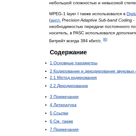
небольшой
сложностью
и
невысокой
степ
MPEG
-
1
layer
I
также
использовался
в
Digit
(
англ
.
Precision
Adaptive
Sub
-
band
Coding
-
необходимостью
передачи
постоянного
по
носитель
,
в
PASC
использовался
дополнит
[
6
]
Битрейт
всегда
384
кбит
/
с
.
Содержание
1
Основные
параметры
2
Кодирование
и
декодирование
звуковых
2
.
1
Метод
кодирования
2
.
2
Декодирование
3
Примечания
4
Литература
5
Ссылки
6
См
.
также
7
Примечания