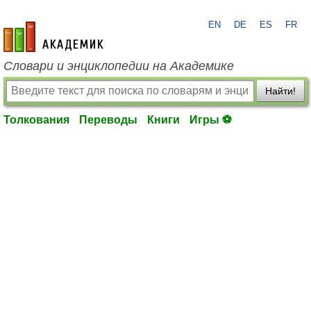
EN
DE
ES
FR
academic.ru
Словари и энциклопедии на Академике
Найти!
Толкования
Переводы
Книги
Игры ⚽