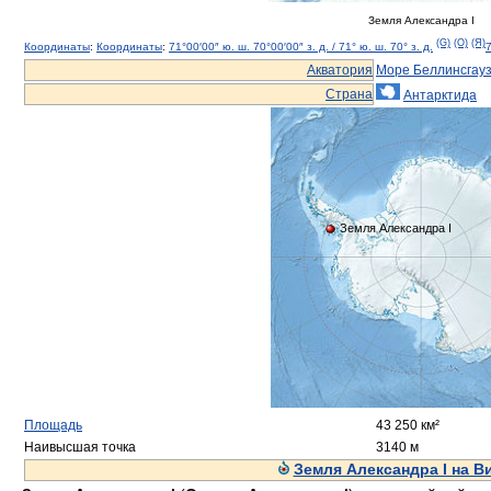
Земля Александра I
(G)
(O)
(Я)
Координаты
:
Координаты
:
71°00′00″ ю. ш.
70°00′00″ з. д.
/
71° ю. ш.
70° з. д.
7
Акватория
Море Беллинсгау
Страна
Антарктида
Земля Александра I
Площадь
43 250 км²
Наивысшая точка
3140 м
Земля Александра I на В