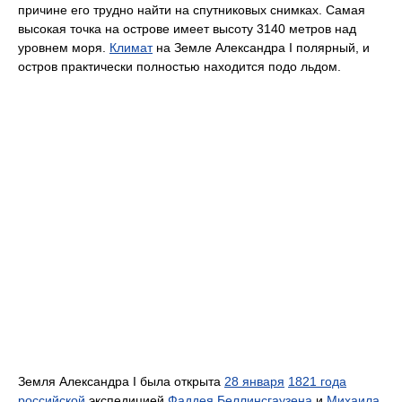
причине его трудно найти на спутниковых снимках. Самая
высокая точка на острове имеет высоту 3140 метров над
уровнем моря.
Климат
на Земле Александра I полярный, и
остров практически полностью находится подо льдом.
Земля Александра I была открыта
28 января
1821 года
российской
экспедицией
Фаддея Беллинсгаузена
и
Михаила