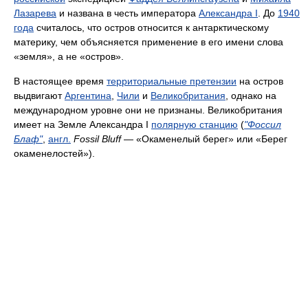
Лазарева
и названа в честь императора
Александра I
. До
1940
года
считалось, что остров относится к антарктическому
материку, чем объясняется применение в его имени слова
«земля», а не «остров».
В настоящее время
территориальные претензии
на остров
выдвигают
Аргентина
,
Чили
и
Великобритания
, однако на
международном уровне они не признаны. Великобритания
имеет на Земле Александра I
полярную станцию
(
"Фоссил
Блaф"
,
англ.
Fossil Bluff
— «Окаменелый берег» или «Берег
окаменелостей»).