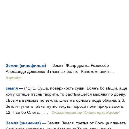
Земля (кинофильм)
— Земля Жанр драма Режиссёр
Александр Довженко В главных ролях Кинокомпания …
Википедия
земля
— (41) 1. Суша, поверхность суши: Боянъ бо вѣщіи, аще
кому хотяше пѣснь творити, то растѣкашется мыслію по древу,
сѣрымъ вълкомъ по земли, шизымъ орломъ подъ облакы. 2 3.
Земля тутнетъ, рѣкы мутно текуть, пороси поля прикрываютъ.
12. Тъи бо Олегъ… …
Словарь-справочник "Слово о полку Игореве"
Земля (значения)
— Земля: Земля третья от Солнца планета