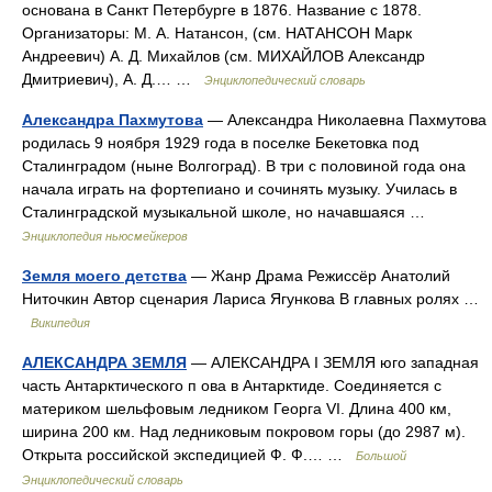
основана в Санкт Петербурге в 1876. Название с 1878.
Организаторы: М. А. Натансон, (см. НАТАНСОН Марк
Андреевич) А. Д. Михайлов (см. МИХАЙЛОВ Александр
Дмитриевич), А. Д.… …
Энциклопедический словарь
Александра Пахмутова
— Александра Николаевна Пахмутова
родилась 9 ноября 1929 года в поселке Бекетовка под
Сталинградом (ныне Волгоград). В три с половиной года она
начала играть на фортепиано и сочинять музыку. Училась в
Сталинградской музыкальной школе, но начавшаяся …
Энциклопедия ньюсмейкеров
Земля моего детства
— Жанр Драма Режиссёр Анатолий
Ниточкин Автор сценария Лариса Ягункова В главных ролях …
Википедия
АЛЕКСАНДРА ЗЕМЛЯ
— АЛЕКСАНДРА I ЗЕМЛЯ юго западная
часть Антарктического п ова в Антарктиде. Соединяется с
материком шельфовым ледником Георга VI. Длина 400 км,
ширина 200 км. Над ледниковым покровом горы (до 2987 м).
Открыта российской экспедицией Ф. Ф.… …
Большой
Энциклопедический словарь