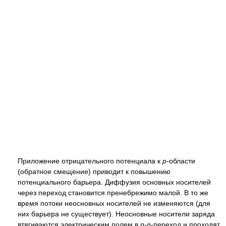
Приложение отрицательного потенциала к
p
-области
(обратное смещение) приводит к повышению
потенциального барьера. Диффузия основных носителей
через переход становится пренебрежимо малой. В то же
время потоки неосновных носителей не изменяются (для
них барьера не существует). Неосновные носители заряда
втягиваются электрическим полем в
p-n
-переход и проходят