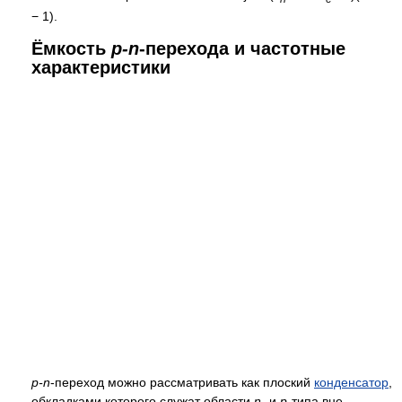
− 1).
Ёмкость
p-n
-перехода и частотные
характеристики
p-n
-переход можно рассматривать как плоский
конденсатор
,
обкладками которого служат области
n
- и
p
-типа вне