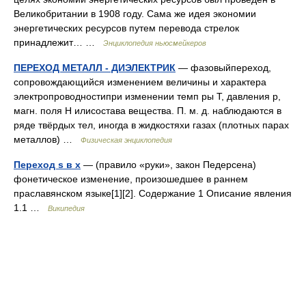
Великобритании в 1908 году. Сама же идея экономии
энергетических ресурсов путем перевода стрелок
принадлежит… …
Энциклопедия ньюсмейкеров
ПЕРЕХОД МЕТАЛЛ - ДИЭЛЕКТРИК
— фазовыйпереход,
сопровождающийся изменением величины и характера
электропроводностипри изменении темп ры Т, давления р,
магн. поля Н илисостава вещества. П. м. д. наблюдаются в
ряде твёрдых тел, иногда в жидкостяхи газах (плотных парах
металлов) …
Физическая энциклопедия
Переход s в x
— (правило «руки», закон Педерсена)
фонетическое изменение, произошедшее в раннем
праславянском языке[1][2]. Содержание 1 Описание явления
1.1 …
Википедия