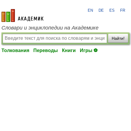
EN
DE
ES
FR
academic.ru
Словари и энциклопедии на Академике
Найти!
Толкования
Переводы
Книги
Игры ⚽