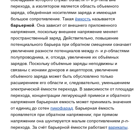
перехода, а изолятором является область объемного
заряда, обеднённая носителями заряда и имеющая
большое сопротивление. Такая
ёмкость
называется
барьерной
. Она зависит от внешнего приложенного
напряжения, поскольку внешнее напряжение меняет
пространственный заряд. Действительно, повышение
потенциального барьера при обратном смещении означает
увеличение разности потенциалов между
n
- и
p
-областями
полупроводника, и, отсюда, увеличение их объёмных
зарядов. Поскольку объёмные заряды неподвижны и
связаны с ионами доноров и акцепторов, увеличение
объёмного заряда может быть обусловлено только
расширением его области и, следовательно, уменьшением
электрической ёмкости перехода. В зависимости от площади
перехода, концентрации легирующей примеси и обратного
напряжения барьерная емкость может принимать значения
от единиц до сотен
пикофарад
. Барьерная ёмкость
проявляется при обратном напряжении; при прямом
напряжении она шунтируется малым сопротивлением
p-n
-
перехода. За счёт барьерной ёмкости работают
варикапы
.