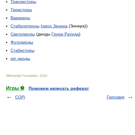
Транзисторы
Тиристоры
Варикапы
Стабилитроны
(
диод Зенера
(Зинера))
Светодиоды
(диоды
Генри Раунда
)
Фотодиоды
Стабисторы
pin диоды
Wikimedia Foundation
.
2010
.
Игры ⚽
Поможем написать реферат
COPi
Герговия