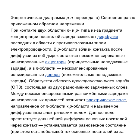
Энергетическая диаграмма
p-n
-перехода. a) Состояние рав
приложенном обратном напряжении
При контакте двух областей
n
- и
p
- типа из-за градиента
концентрации носителей заряда возникает
диффузия
последних в области с противоположным типом
электропроводности. В
p
-области вблизи контакта после
диффузии из неё дырок остаются нескомпенсированные
ионизированные
акцепторы
(отрицательные неподвижные
заряды), а в
n
-области — нескомпенсированные
ионизированные
доноры
(положительные неподвижные
заряды). Образуется
область пространственного заряда
(ОПЗ), состоящая из двух разноимённо заряженных слоёв.
Между нескомпенсированными разноимёнными зарядами
ионизированных примесей возникает
электрическое поле
,
направленное от
n
-области к
p
-области и называемое
диффузионным электрическим полем. Данное поле
препятствует дальнейшей диффузии основных носителей
через контакт — устанавливается равновесное состояние
(при этом есть небольшой ток основных носителей из-за