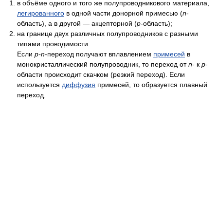
в объёме одного и того же полупроводникового материала,
легированного
в одной части донорной примесью (
n
-
область), а в другой — акцепторной (
p
-область);
на границе двух различных полупроводников с разными
типами проводимости.
Если
p-n
-переход получают вплавлением
примесей
в
монокристаллический полупроводник, то переход от
n
- к
р
-
области происходит скачком (резкий переход). Если
используется
диффузия
примесей, то образуется плавный
переход.