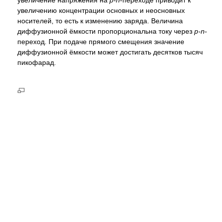
увеличение напряжения на
p-n
-переходе приводит к
увеличению концентрации основных и неосновных
носителей, то есть к изменению заряда. Величина
диффузионной ёмкости пропорциональна току через
p-n
-
переход. При подаче прямого смещения значение
диффузионной ёмкости может достигать десятков тысяч
пикофарад.