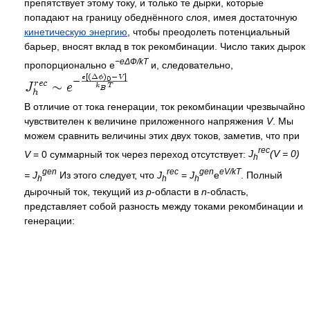
препятствует этому току, и только те дырки, которые
попадают на границу обеднённого слоя, имея достаточную
кинетическую энергию
, чтобы преодолеть потенциальный
барьер, вносят вклад в ток рекомбинации. Число таких дырок
−eΔФ/kT
пропорционально e
и, следовательно,
В отличие от тока генерации, ток рекомбинации чрезвычайно
чувствителен к величине приложенного напряжения
V
. Мы
можем сравнить величины этих двух токов, заметив, что при
rec
V
= 0 суммарный ток через переход отсутствует:
J
(V = 0)
h
gen
rec
gen
eV/kT
= J
Из этого следует, что
J
=
J
e
. Полный
h
h
h
дырочный ток, текущий из
p
-области в
n
-область,
представляет собой разность между токами рекомбинации и
генерации: