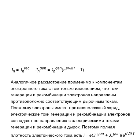
rec
gen
gen
eV/kT
J
=
J
− J
= J
(e
− 1).
h
h
h
h
Аналогичное рассмотрение применимо к компонентам
электронного тока с тем только изменением, что токи
генерации и рекомбинации электронов направлены
противоположно соответствующим дырочным токам.
Поскольку электроны имеют противоположный заряд,
электрические токи генерации и рекомбинации электронов
совпадают по направлению с электрическими токами
генерации и рекомбинации дырок. Поэтому полная
gen
gen
eV/kT
плотность электрического тока есть
j = e
(
J
+ J
)(e
h
e