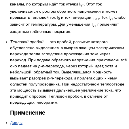
каналы, по которым идёт ток утечки I
. Этот ток
ут
увеличивается с ростом обратного напряжения и может
превысить тепловой ток I
и ток генерации I
. Ток I
слабо
0
ген
ут
зависит от температуры. Для уменьшения I
применяют
ут
защитные плёночные покрытия.
Тепловой пробой
— это пробой, развитие которого
обусловлено выделением в выпрямляющем электрическом
переходе тепла вследствие прохождения тока через
переход. При подаче обратного напряжения практически всё
оно падает на
p-n
-переходе, через который идёт, хотя и
небольшой, обратный ток. Выделяющаяся мощность
вызывает разогрев
p-n
-перехода и прилегающих к нему
областей полупроводника. При недостаточном теплоотводе
эта мощность вызывает дальнейшее увеличение тока, что
приводит к пробою. Тепловой пробой, в отличие от
предыдущих, необратим.
Применение
Диоды