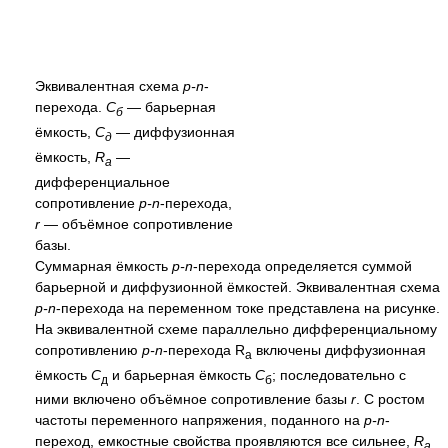
Эквивалентная схема
p-n
-
перехода.
C
— барьерная
б
ёмкость,
C
— диффузионная
д
ёмкость,
R
—
a
дифференциальное
сопротивление
p-n
-перехода,
r
— объёмное сопротивление
базы.
Суммарная ёмкость
p-n
-перехода определяется суммой
барьерной и диффузионной ёмкостей. Эквивалентная схема
p-n
-перехода на переменном токе представлена на рисунке.
На эквивалентной схеме параллельно дифференциальному
сопротивлению
p-n
-перехода R
включены диффузионная
а
ёмкость
C
и барьерная ёмкость
С
; последовательно с
д
б
ними включено объёмное сопротивление базы
r
. С ростом
частоты переменного напряжения, поданного на
p-n
-
переход, емкостные свойства проявляются все сильнее,
R
а