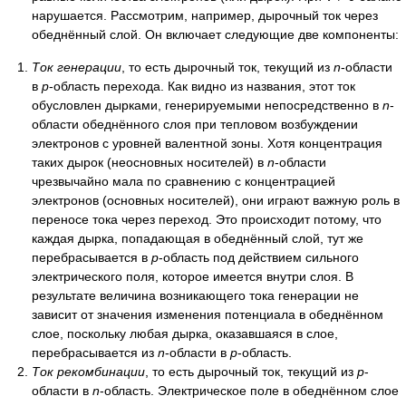
нарушается. Рассмотрим, например, дырочный ток через
обеднённый слой. Он включает следующие две компоненты:
Ток генерации
, то есть дырочный ток, текущий из
n
-области
в
p
-область перехода. Как видно из названия, этот ток
обусловлен дырками, генерируемыми непосредственно в
n
-
области обеднённого слоя при тепловом возбуждении
электронов с уровней валентной зоны. Хотя концентрация
таких дырок (неосновных носителей) в
n
-области
чрезвычайно мала по сравнению с концентрацией
электронов (основных носителей), они играют важную роль в
переносе тока через переход. Это происходит потому, что
каждая дырка, попадающая в обеднённый слой, тут же
перебрасывается в
p
-область под действием сильного
электрического поля, которое имеется внутри слоя. В
результате величина возникающего тока генерации не
зависит от значения изменения потенциала в обеднённом
слое, поскольку любая дырка, оказавшаяся в слое,
перебрасывается из
n
-области в
p
-область.
Ток рекомбинации
, то есть дырочный ток, текущий из
p
-
области в
n
-область. Электрическое поле в обеднённом слое