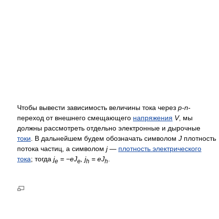
Чтобы вывести зависимость величины тока через
p-n
-
переход от внешнего смещающего
напряжения
V
, мы
должны рассмотреть отдельно электронные и дырочные
токи
. В дальнейшем будем обозначать символом
J
плотность
потока частиц, а символом
j
—
плотность электрического
тока
; тогда
j
= −eJ
, j
= eJ
.
e
e
h
h