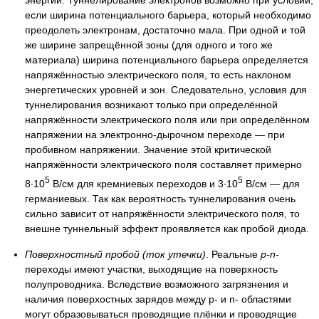
энергии. Туннелирование электронов возможно при условии,
если ширина потенциального барьера, который необходимо
преодолеть электронам, достаточно мала. При одной и той
же ширине запрещённой зоны (для одного и того же
материала) ширина потенциального барьера определяется
напряжённостью электрического поля, то есть наклоном
энергетических уровней и зон. Следовательно, условия для
туннелирования возникают только при определённой
напряжённости электрического поля или при определённом
напряжении на электронно-дырочном переходе — при
пробивном напряжении. Значение этой критической
напряжённости электрического поля составляет примерно
5
5
8∙10
В/см для кремниевых переходов и 3∙10
В/см — для
германиевых. Так как вероятность туннелирования очень
сильно зависит от напряжённости электрического поля, то
внешне туннельный эффект проявляется как пробой диода.
Поверхностный пробой (ток утечки)
. Реальные
p-n
-
переходы имеют участки, выходящие на поверхность
полупроводника. Вследствие возможного загрязнения и
наличия поверхостных зарядов между p- и n- областями
могут образовываться проводящие плёнки и проводящие