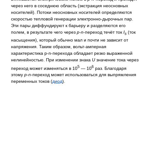
через него в соседнюю область (экстракция неосновных
носителей). Потоки неосновных носителей определяются
скоростью тепловой генерации электронно-дырочных пар.
Эти пары диффундируют к барьеру и разделяются его
полем, в результате чего через
p-n
-переход течёт ток
I
(ток
s
насыщения), который обычно мал и почти не зависит от
напряжения. Таким образом, вольт-амперная
характеристика p-n-перехода обладает резко выраженной
нелинейностью. При изменении знака
U
значение тока через
5
6
переход может изменяться в 10
— 10
раз. Благодаря
этому
p-n
-переход может использоваться для выпрямления
переменных токов (
диод
).