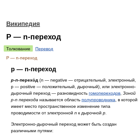
Википедия
P — n-переход
Толкование
Перевод
P — n-переход
p — n-переход
p-n
-перехо́д
(n — negative — отрицательный, электронный,
p — positive — положительный, дырочный), или электронно-
дырочный переход — разновидность
гомопереходов
,
Зоной
p-n перехода
называется область
полупроводника
, в которой
имеет место пространственное изменение типа
проводимости от электронной
n
к дырочной
p
.
Электронно-дырочный переход может быть создан
различными путями: