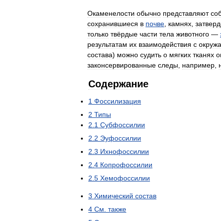
Окаменелости
обычно
представляют
со
сохранившиеся
в
почве
,
камнях
,
затвер
только
твёрдые
части
тела
животного
—
результатам
их
взаимодействия
с
окруж
состава
)
можно
судить
о
мягких
тканях
о
законсервированные
следы
,
например
,
Содержание
1
Фоссилизация
2
Типы
2
.
1
Субфоссилии
2
.
2
Эуфоссилии
2
.
3
Ихнофоссилии
2
.
4
Копрофоссилии
2
.
5
Хемофоссилии
3
Химический
состав
4
См
.
также