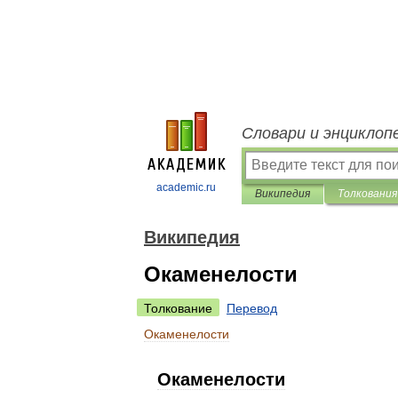
Словари и энциклоп
academic.ru
Википедия
Толкования
Википедия
Окаменелости
Толкование
Перевод
Окаменелости
Окаменелости