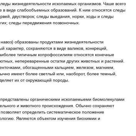
следы
жизнедеятельности
ископаемых
организмов
.
Чаше
всего
е
в
виде
слабообъемных
образований
.
К
ним
относятся
следы
ервей
,
двустворок
;
следы
выедания
,
норки
,
ходы
и
следы
гих
;
следы
передвижения
позвоночных
.
,
навоз
)
образованы
продуктами
жизнедеятельности
ый
характер
,
сохраняются
в
виде
валиков
,
конкреций
,
аиболее
типичным
копрофоссилиям
относятся
конечные
вотных
,
непереваренные
остатки
других
животных
и
растений
.
енточками
,
обогащенными
кальцием
,
железом
,
магнием
,
бычно
имеют
более
светлый
или
,
наоборот
,
более
темный
,
деляет
их
от
окружающей
породы
.
)
представлены
органическими
ископаемыеми
биомолекулами
ельного
и
животного
происхождения
.
Обычно
сохраняют
позволяет
определить
систематическое
положение
ологию
.
Являются
объектом
изучения
биохимии
и