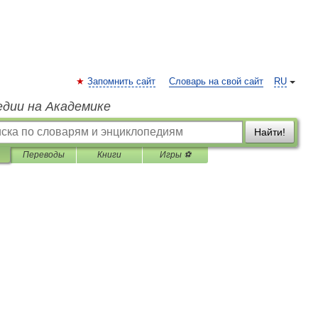
Запомнить сайт
Словарь на свой сайт
RU
едии на Академике
Найти!
Переводы
Книги
Игры ⚽