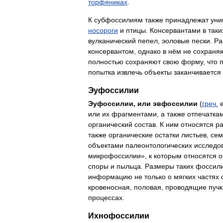
торфяниках
.
К
субфоссилиям
также
принадлежат
уни
носороги
и
птицы
.
Консервантами
в
таки
вулканический
пепел
,
эоловые
пески
.
Ра
консервантом
,
однако
в
нём
не
сохраня
полностью
сохраняют
свою
форму
,
что
попытка
извлечь
объекты
заканчивается
Эуфоссилии
Эуфоссилии
,
или
эвфоссилии
(
греч
.
или
их
фрагментами
,
а
также
отпечатка
органический
состав
.
К
ним
относятся
р
также
органические
остатки
листьев
,
сем
объектами
палеонтологических
исследо
микрофоссилии
»,
к
которым
относятся
о
споры
и
пыльца
.
Размеры
таких
фоссил
информацию
не
только
о
мягких
частях
кровеносная
,
половая
,
проводящие
пучк
процессах
.
Ихнофоссилии