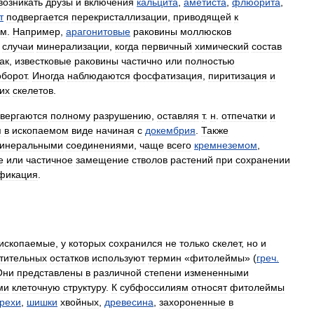
возникать
друзы
и
включения
кальцита
,
аметиста
,
флюорита
,
т
подвергается
перекристаллизации
,
приводящей
к
ям
.
Например
,
арагонитовые
раковины
моллюсков
случаи
минерализации
,
когда
первичный
химический
состав
ак
,
известковые
раковины
частично
или
полностью
оборот
.
Иногда
наблюдаются
фосфатизация
,
пиритизация
и
их
скелетов
.
вергаются
полному
разрушению
,
оставляя
т
.
н
.
отпечатки
и
я
в
ископаемом
виде
начиная
с
докембрия
.
Также
инеральными
соединениями
,
чаще
всего
кремнеземом
,
е
или
частичное
замещение
стволов
растений
при
сохранении
фикация
.
ископаемые
,
у
которых
сохранился
не
только
скелет
,
но
и
тительных
остатков
используют
термин
«
фитолеймы
» (
греч
.
Они
представлены
в
различной
степени
измененными
ми
клеточную
структуру
.
К
субфоссилиям
относят
фитолеймы
рехи
,
шишки
хвойных
,
древесина
,
захороненные
в