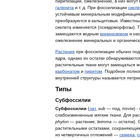
пиритизации
,
ожелезнению
,
в
них
могут
галенита
и
т
.
д
.
При
фоссилизации
скеле
устойчивым
минеральным
модификаци
преобразуются
в
кальцитовые
.
Известны
скелета
изменяется
(
псевдоморфозы
).
Т
замещаются
водным
кремнеземом
и
на
ожелезнение
минеральных
и
органическ
Растения
при
фоссилизации
обычно
под
ядра
,
однако
их
остатки
обнаруживаютс
растительные
ткани
могут
замещаться
м
карбонатом
и
пиритом
.
Подобное
полно
внутренней
структуры
называется
петри
Типы
Субфоссилии
Субфоссилии
(
лат
.
sub
—
под
,
почти
) -
слабоизмененные
мягкие
ткани
.
Для
рас
phyton
—
растение
;
leimma
—
остаток
).
растительными
остатками
,
сохраняющи
из
четвертичных
отложений
—
семена
,
о