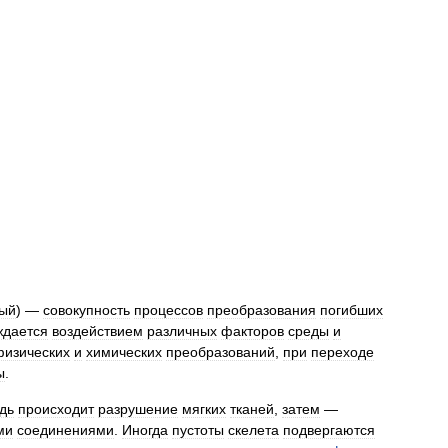
ый
) —
совокупность
процессов
преобразования
погибших
ждается
воздействием
различных
факторов
среды
и
физических
и
химических
преобразований
,
при
переходе
ы
.
дь
происходит
разрушение
мягких
тканей
,
затем
—
ми
соединениями
.
Иногда
пустоты
скелета
подвергаются