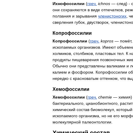
Ихнофоссилии
(
греч
.
ichnos
—
след
) -
они
сохраняются
в
виде
отпечатков
,
реж
ползания
и
зарывания
членистоногих
,
ч
сверления
губок
,
двустворок
,
членистоно
Копрофоссилии
Копрофоссилии
(
греч
.
kopros
—
помёт
ископаемых
организмов
.
Имеют
объемн
холмиков
,
столбиков
,
пластовых
тел
.
К
н
продукты
пищеварения
позвоночных
жи
Обычно
они
представлены
валиками
и
л
калием
и
фосфором
.
Копрофоссилии
о
нередко
с
красноватым
оттенком
,
что
вы
Хемофоссилии
Хемофоссилии
(
греч
.
chemie
—
химия
бактериального
,
цианобионтного
,
растит
химический
состав
биомолекул
,
который
ископаемого
организма
,
но
не
его
морф
молекулярной
палеонтологии
.
Химический
состав