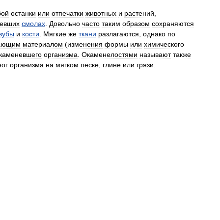
бой
останки
или
отпечатки
животных
и
растений
,
девших
смолах
.
Довольно
часто
таким
образом
сохраняются
зубы
и
кости
.
Мягкие
же
ткани
разлагаются
,
однако
по
ающим
материалом
(
изменения
формы
или
химического
каменевшего
организма
.
Окаменелостями
называют
также
ног
организма
на
мягком
песке
,
глине
или
грязи
.