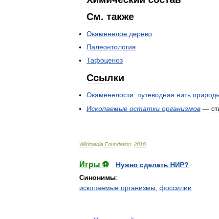
См
.
также
Окаменелое
дерево
Палеонтология
Тафоценоз
Ссылки
Окаменелости:
путеводная
нить
природ
Ископаемые
остатки
организмов
—
ст
Wikimedia
Foundation
.
2010
.
Игры ⚽
Нужно сделать НИР?
Синонимы
:
ископаемые организмы
,
фоссилии