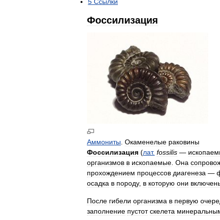
5
Ссылки
Фоссилизация
Аммониты
.
Окаменелые
раковины
Фоссилизация
(
лат
.
fossilis
—
ископаем
организмов
в
ископаемые
.
Она
сопрово
прохождением
процессов
диагенеза
—
осадка
в
породу
,
в
которую
они
включен
После
гибели
организма
в
первую
очере
заполнение
пустот
скелета
минеральны