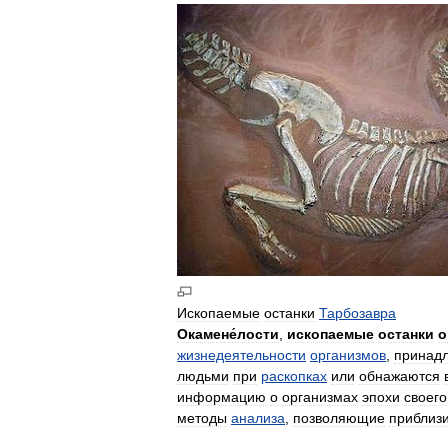
Ископаемые
останки
Тарбозавра
Окамене́лости
,
ископаемые
останки
о
жизнедеятельности
организмов
,
принад
людьми
при
раскопках
или
обнажаются
информацию
о
организмах
эпохи
своего
методы
анализа
,
позволяющие
приблиз