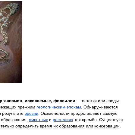
рганизмов
,
ископаемые
,
фоссилии
—
остатки
или
следы
лежащих
прежним
геологическим
эпохам
.
Обнаруживаются
в
результате
эрозии
.
Окаменелости
предоставляют
важную
образования
,
животных
и
растениях
тех
времён
.
Существуют
ительно
определить
время
их
образования
или
консервации
.