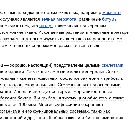
кальные
находки
некоторых
животных
,
например
мамонты
,
х
случаях
являются
вечная
мерзлота
,
различные
битумы
,
нее
считалось
,
что
янтарь
также
является
хорошим
ются
мягкие
ткани
.
Ископаемые
растения
и
животные
в
янтаре
позволяет
тщательно
изучить
их
внешнюю
морфологию
.
Но
тем
,
что
все
их
содержимое
рассыпается
в
пыль
.
еu
—
хорошо
,
настоящий
)
представлены
целыми
скелетами
ми
и
ядрами
.
Скелетные
остатки
имеют
минеральный
или
аковины
и
скелеты
животных
,
оболочки
бактерий
и
грибов
,
а
ян
,
плодов
,
спор
и
пыльцы
.
Скелеты
являются
основными
ваний
.
Иногда
используется
термин
«
органикостенные
болочки
бактерий
и
грибов
,
нитчатых
цианобионтов
,
а
также
ий
менее
100
мкм
.
Многие
эуфоссилии
сохраняют
организма
и
его
функциональных
системах
,
таких
как
и
растений
и
др
.,
но
и
об
образе
жизни
и
биогеохимических