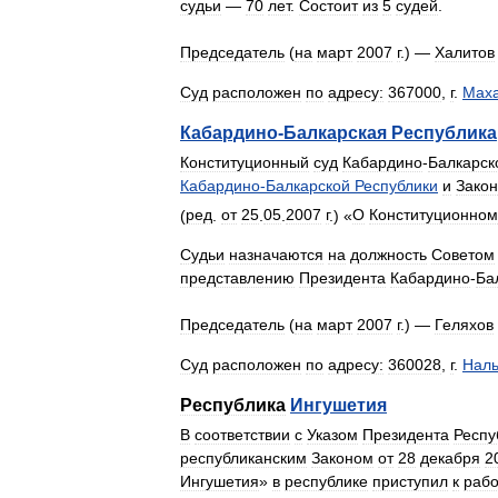
судьи
—
70
лет
.
Состоит
из
5
судей
.
Председатель
(
на
март
2007
г
.) —
Халитов
Суд
расположен
по
адресу:
367000
,
г
.
Маха
Кабардино
-
Балкарская
Республика
Конституционный
суд
Кабардино
-
Балкарск
Кабардино
-
Балкарской
Республики
и
Зако
(
ред
.
от
25
.
05
.
2007
г
.) «
О
Конституционном
Судьи
назначаются
на
должность
Советом
представлению
Президента
Кабардино
-
Ба
Председатель
(
на
март
2007
г
.) —
Геляхов
Суд
расположен
по
адресу:
360028
,
г
.
Наль
Республика
Ингушетия
В
соответствии
с
Указом
Президента
Респу
республиканским
Законом
от
28
декабря
2
Ингушетия
»
в
республике
приступил
к
рабо