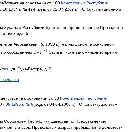
действует
на
основании
ст
.
100
Конституции
Республики
5
.
10
.
1994
г
. №
42
-
I
(
ред
.
от
02
.
07
.
2007
г
.) «
О
Конституционном
ым
Хуралом
Республики
Бурятия
по
представлению
Президента
тоит
из
5
судей
.
апитон
Аюрзанаевич
(
с
1999
г
.),
являющийся
также
членом
[
8
]
,
по
сообщениям
СМИ
,
была
в
числе
заложников
во
время
-
Удэ
,
ул
.
Сухэ
-
Батора
,
д
.
9
.
еспублики
.
действует
на
основании
ст
.
93
Конституции
Республики
07
.
05
.
1996
г
. №
5
(
ред
.
от
04
.
04
.
2006
г
.) «
О
Конституционном
ым
Собранием
Республики
Дагестан
по
Представлению
аниченный
срок
.
Предельный
возраст
пребывания
в
должности