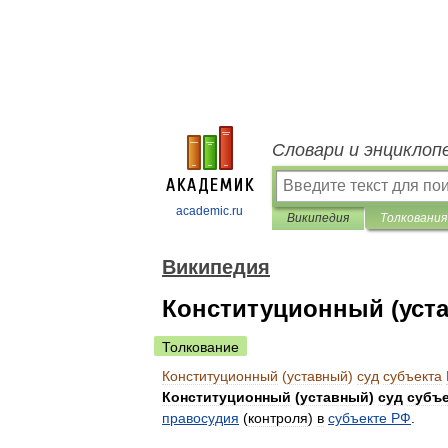
Словари и энциклоп
academic.ru
Википедия
Толкования
Википедия
Конституционный (уста
Толкование
Конституционный
(
уставный
)
суд
субъекта
Конституционный
(
уставный
)
суд
субъе
правосудия
(
контроля
)
в
субъекте
РФ
.