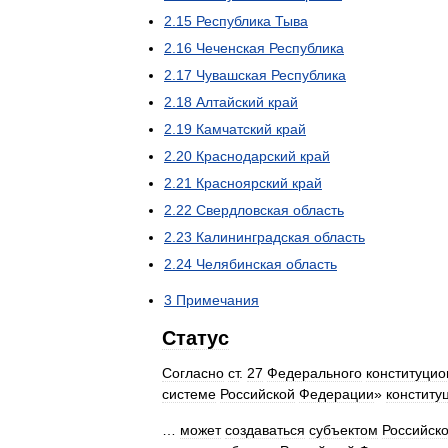
2
.
15
Республика
Тыва
2
.
16
Чеченская
Республика
2
.
17
Чувашская
Республика
2
.
18
Алтайский
край
2
.
19
Камчатский
край
2
.
20
Краснодарский
край
2
.
21
Красноярский
край
2
.
22
Свердловская
область
2
.
23
Калининградская
область
2
.
24
Челябинская
область
3
Примечания
Статус
Согласно
ст
.
27
Федерального
конституцио
системе
Российской
Федерации
»
конститу
…
может
создаваться
субъектом
Российск