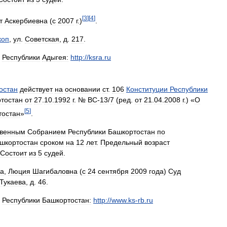
[
3
]
[
4
]
т
Аскербиевна
(
с
2007
г
.)
.
коп
,
ул
.
Советская
,
д
.
217
.
Республики
Адыгея:
http:
//
ksra
.
ru
остан
действует
на
основании
ст
.
106
Конституции
Республики
тостан
от
27
.
10
.
1992
г
. №
ВС
-
13
/
7
(
ред
.
от
21
.
04
.
2008
г
.) «
О
[
5
]
тостан
»
.
твенным
Собранием
Республики
Башкортостан
по
шкортостан
сроком
на
12
лет
.
Предельный
возраст
Состоит
из
5
судей
.
ва
,
Люция
Шагибаловна
(
с
24
сентября
2009
года
)
Суд
Тукаева
,
д
.
46
.
Республики
Башкортостан:
http:
//
www
.
ks
-
rb
.
ru