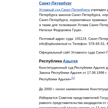
Санкт
-
Петербург
Уставный
суд
Санкт
-
Петербурга
учрежден
Петербурга
законов
Санкт
-
Петербурга
,
нор
Санкт
-
Петербурга
,
нормативных
правовых
а
также
для
толкования
Устава
Санкт
-
Пете
Наталья
Федоровна
Гуцан
.
Почтовый
адрес
суда:
191124
,
Санкт
-
Петер
info
@
spbustavsud
.
ru
Телефон:
576
-
65
-
51
,
Официальный
сайт
Уставного
суда
Санкт
-
Республика
Адыгея
Конституционный
суд
Республики
Адыгея
д
Закона
Республики
Адыгея
от
17
.
06
.
1996
г
[
1
]
Республики
Адыгея
»
.
До
2000
г
.
носил
наименование
Конституц
Избирается
Советом
представителей
Госу
равного
представительства
кандидатов
от
государственной
власти
сроком
на
12
лет
.