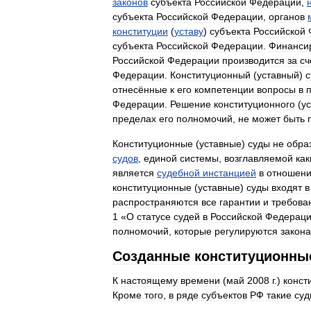
законов
субъекта
Российской
Федерации
,
субъекта
Российской
Федерации
,
органов
конституции
(
уставу
)
субъекта
Российской
субъекта
Российской
Федерации
.
Финанси
Российской
Федерации
производится
за
сч
Федерации
.
Конституционный
(
уставный
)
с
отнесённые
к
его
компетенции
вопросы
в
Федерации
.
Решение
конституционного
(
у
пределах
его
полномочий
,
не
может
быть
Конституционные
(
уставные
)
суды
не
обра
судов
,
единой
системы
,
возглавляемой
ка
является
судебной
инстанцией
в
отношен
конституционные
(
уставные
)
суды
входят
в
распространяются
все
гарантии
и
требова
1
«
О
статусе
судей
в
Российской
Федерац
полномочий
,
которые
регулируются
закон
Созданные
конституционны
К
настоящему
времени
(
май
2008
г
.)
конст
Кроме
того
,
в
ряде
субъектов
РФ
такие
суд