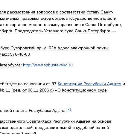
для
рассмотрения
вопросов
о
соответствии
Уставу
Санкт
-
мативных
правовых
актов
органов
государственной
власти
актов
органов
местного
самоуправления
в
Санкт
-
Петербурге
,
рбурга
.
Председатель
Уставного
суда
Санкт
-
Петербурга
—
бург
,
Суворовский
пр
.
д
.
62А
Адрес
электронной
почты:
Факс:
576
-
48
-
08
Петербурга:
http:
//
www
.
spbustavsud
.
ru
ействует
на
основании
ст
.
97
Конституции
Республики
Адыгея
и
. №
11
(
ред
.
от
08
.
11
.
2006
г
.) «
О
Конституционном
суде
[
2
]
ионной
палаты
Республики
Адыгея
.
дарственного
Совета
-
Хасэ
Республики
Адыгея
на
основе
законодательной
,
представительной
и
судебной
ветвей
Состоит
из
3
судей
.