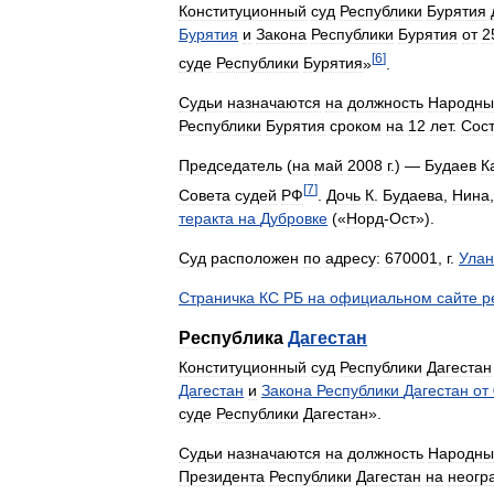
Конституционный
суд
Республики
Бурятия
Бурятия
и
Закона
Республики
Бурятия
от
2
[
6
]
суде
Республики
Бурятия
»
.
Судьи
назначаются
на
должность
Народн
Республики
Бурятия
сроком
на
12
лет
.
Сос
Председатель
(
на
май
2008
г
.) —
Будаев
К
[
7
]
Совета
судей
РФ
.
Дочь
К
.
Будаева
,
Нина
теракта
на
Дубровке
(«
Норд
-
Ост
»).
Суд
расположен
по
адресу:
670001
,
г
.
Улан
Страничка
КС
РБ
на
официальном
сайте
р
Республика
Дагестан
Конституционный
суд
Республики
Дагестан
Дагестан
и
Закона
Республики
Дагестан
от
суде
Республики
Дагестан
».
Судьи
назначаются
на
должность
Народн
Президента
Республики
Дагестан
на
неогр