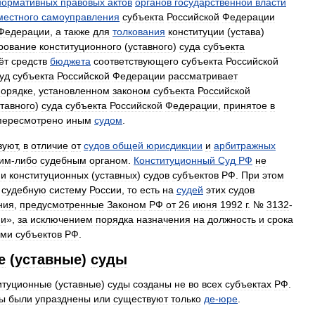
нормативных
правовых
актов
органов
государственной
власти
местного
самоуправления
субъекта
Российской
Федерации
Федерации
,
а
также
для
толкования
конституции
(
устава
)
рование
конституционного
(
уставного
)
суда
субъекта
ёт
средств
бюджета
соответствующего
субъекта
Российской
уд
субъекта
Российской
Федерации
рассматривает
порядке
,
установленном
законом
субъекта
Российской
ставного
)
суда
субъекта
Российской
Федерации
,
принятое
в
пересмотрено
иным
судом
.
зуют
,
в
отличие
от
судов
общей
юрисдикции
и
арбитражных
ким
-
либо
судебным
органом
.
Конституционный
Суд
РФ
не
ии
конституционных
(
уставных
)
судов
субъектов
РФ
.
При
этом
судебную
систему
России
,
то
есть
на
судей
этих
судов
ния
,
предусмотренные
Законом
РФ
от
26
июня
1992
г
. №
3132
-
ии
»,
за
исключением
порядка
назначения
на
должность
и
срока
ами
субъектов
РФ
.
е
(
уставные
)
суды
итуционные
(
уставные
)
суды
созданы
не
во
всех
субъектах
РФ
.
ы
были
упразднены
или
существуют
только
де
-
юре
.