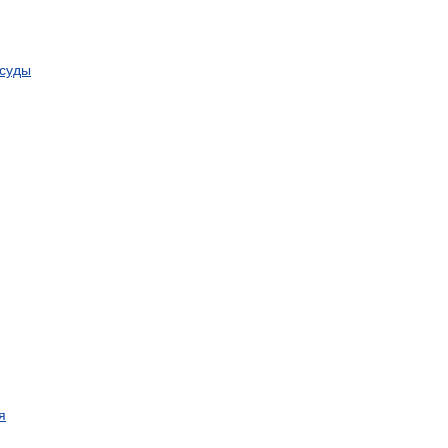
суды
я