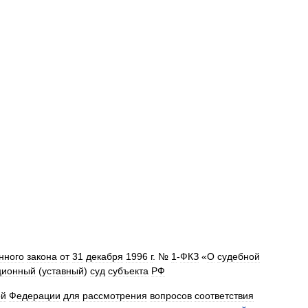
нного
закона
от
31
декабря
1996
г
. №
1
-
ФКЗ
«
О
судебной
ционный
(
уставный
)
суд
субъекта
РФ
ой
Федерации
для
рассмотрения
вопросов
соответствия