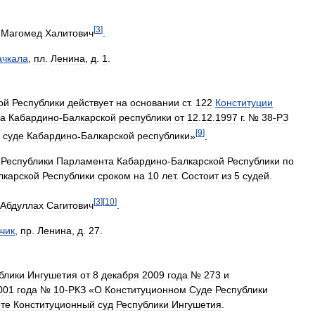
[
3
]
Магомед
Халитович
.
чкала
,
пл
.
Ленина
,
д
.
1
.
ой
Республики
действует
на
основании
ст
.
122
Конституции
на
Кабардино
-
Балкарской
республики
от
12
.
12
.
1997
г
. №
38
-
РЗ
[
9
]
суде
Кабардино
-
Балкарской
республики
»
.
Республики
Парламента
Кабардино
-
Балкарской
Республики
по
лкарской
Республики
сроком
на
10
лет
.
Состоит
из
5
судей
.
[
3
]
[
10
]
Абдуллах
Сагитович
.
чик
,
пр
.
Ленина
,
д
.
27
.
блики
Ингушетия
от
8
декабря
2009
года
№
273
и
001
года
№
10
-
РКЗ
«
О
Конституционном
Суде
Республики
те
Конституционный
суд
Республики
Ингушетия
.