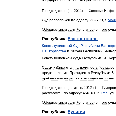
Председатель
(
на
2011
) —
Хазешук
Нафсе
Суд
расположен
по
адресу:
352700
,
г
.
Май
Официальный
сайт
Конституционного
суда
Республика
Башкортостан
Конституционный
Суд
Республики
Башкорт
Башкортостан
и
Закона
Республики
Башкор
Конституционном
суде
Республики
Башкор
Судьи
избираются
на
должность
Государс
представлению
Президента
Республики
Ба
пребывания
на
должности
судьи
—
65
лет
.
Председатель
(
на
июнь
2012
г
.) —
Гумеро
расположен
по
адресу:
450101
,
г
.
Уфа
,
ул
.
Официальный
сайт
Конституционного
суда
Республика
Бурятия