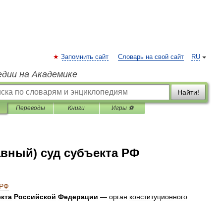
Запомнить сайт
Словарь на свой сайт
RU
едии на Академике
Найти!
Переводы
Книги
Игры ⚽
вный) суд субъекта РФ
РФ
кта
Российской
Федерации
—
орган
конституционного