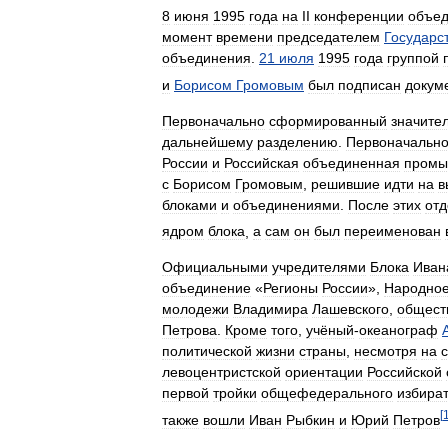
8
июня
1995
года
на
II
конференции
объе
момент
времени
председателем
Государс
объединения
.
21
июля
1995
года
группой
и
Борисом
Громовым
был
подписан
докум
Первоначально
сформированный
значите
дальнейшему
разделению
.
Первоначальн
России
и
Российская
объединенная
промы
с
Борисом
Громовым
,
решившие
идти
на
в
блоками
и
объединениями
.
После
этих
от
ядром
блока
,
а
сам
он
был
переименован
Официальными
учредителями
Блока
Иван
объединение
«
Регионы
России
»,
Народно
молодежи
Владимира
Лашевского
,
общест
Петрова
.
Кроме
того
,
учёный
-
океанограф
политической
жизни
страны
,
несмотря
на
левоцентристской
ориентации
Российской
первой
тройки
общефедерального
избира
[
также
вошли
Иван
Рыбкин
и
Юрий
Петров