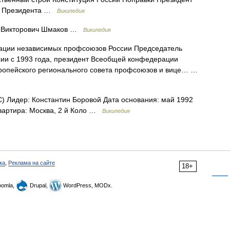
я Президента …
Википедия
 Викторович Шмаков …
Википедия
ции независимых профсоюзов России Председатель
ии с 1993 года, президент Всеобщей конфедерации
вропейского регионального совета профсоюзов и вице… …
 Лидер: Константин Боровой Дата основания: май 1992
квартира: Москва, 2 й Коло …
Википедия
ка
,
Реклама на сайте
18+
omla,
Drupal,
WordPress, MODx.