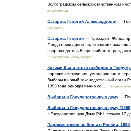
Волгоградском сельскохозяйственном инст
энциклопедия
Сатаров, Георгий Александрович
— Геор
Википедия
Сатаров, Георгий
— Президент Фонда пр
Фонда прикладных политических исследов
сопредседатель Всероссийского граждан
Энциклопедия ньюсмейкеров
Какими были итоги выборов в Госдум
порядке исключения, установленного пере
Выборы в новый законодательный орган Р
1993 года одновременно со …
Энциклопеди
Выборы в Государственную думу
— Пол
Выборы в Государственную думу (1995
в Государственную Думу РФ II созыва 17
Парламентские выборы в России, 1995
Политика и правительство России Государ