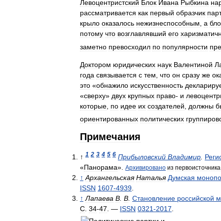
Левоцентристский
Блок
Ивана
Рыбкина
на
рассматривается
как
первый
образчик
пар
крыло
оказалось
нежизнеспособным
,
а
бло
потому
что
возглавлявший
его
харизматич
заметно
превосходил
по
популярности
пре
Доктором
юридических
наук
Валентиной
Л
года
связывается
с
тем
,
что
он
сразу
же
ок
это
«
обнажило
искусственность
деклариру
«
сверху
»
двух
крупных
право
-
и
левоцентр
которые
,
по
идее
их
создателей
,
должны
б
ориентированных
политических
группиров
Примечания
1
2
3
4
5
6
↑
Прибыловский
Владимир
.
Реги
«
Панорама
».
Архивировано
из
первоисточника
↑
Архангельская
Наталья
Думская
монопо
ISSN
1607
-
4939
.
↑
Лапаева
В
.
В
.
Становление
российской
м
С
.
34
-
47
. —
ISSN
0321
-
2017
.