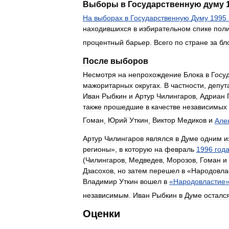
Выборы
в
Государственную
думу
На
выборах
в
Государственную
Думу
1995
находившихся
в
избирательном
спике
поли
процентный
барьер
.
Всего
по
стране
за
бл
После
выборов
Несмотря
на
непрохождение
Блока
в
Госу
мажоритарных
округах
.
В
частности
,
депут
Иван
Рыбкин
и
Артур
Чилингаров
,
Адриан
также
прошедшие
в
качестве
независимых
Гоман
,
Юрий
Уткин
,
Виктор
Медиков
и
Але
Артур
Чилингаров
являлся
в
Думе
одним
и
регионы
»,
в
которую
на
февраль
1996
год
(
Чилингаров
,
Медведев
,
Морозов
,
Гоман
и
Дзасохов
,
но
затем
перешел
в
«
Народовла
Владимир
Уткин
вошел
в
«
Народовластие
независимым
.
Иван
Рыбкин
в
Думе
осталс
Оценки