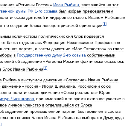
динения
«
Регионы
России
»
Иван
Рыбкин
,
являвшийся
на
тот
твенной
думы
РФ
1
-
го
созыва
был
избран
председателем
политических
деятелей
и
лидеров
во
главе
с
Иваном
Рыбкиным
[
1
]
ент
о
создании
Блока
левоцентристской
ориентации
.
льным
количеством
политических
сил
блок
подвергся
о
от
блока
отделилась
Федерация
Независимых
Профсоюзов
шленная
партия
,
а
затем
движение
«
Мое
Отечество
»
во
главе
ыборы
в
Государственную
думу
2
-
го
созыва
собственными
делений
объединение
«
Регионы
России
»
фактически
оказалось
[
1
]
в
Блок
Ивана
Рыбкина
.
а
Рыбкина
выступили
движение
«
Согласие
»
Ивана
Рыбкина
,
е
движение
«
Россия
»
Игоря
Шичанина
,
Российский
союз
венно
-
политическое
движение
«
Союз
реалистов
»
Юрия
Артур
Чилингаров
,
принимавший
в
то
время
активное
участие
в
свое
личное
членство
в
отделившейся
от
Блока
объединенной
промышленной
партии
,
был
включён
в
состав
тельного
списка
Блока
Ивана
Рыбкина
на
выборах
в
Думу
,
куда
1
]
.