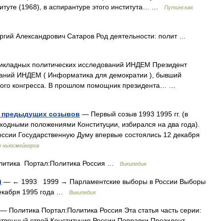
итуте (1968), в аспирантуре этого института… …
Путинская
гий Александрович Сатаров Род деятельности: полит …
икладных политических исследований ИНДЕМ Президент
аний ИНДЕМ ( Информатика для демократии ), бывший
ского конгресса. В прошлом помощник президента… …
у предыдущих созывов
— Первый созыв 1993 1995 гг. (в
ходными положениями Конституции, избирался на два года).
оссии Государственную Думу впервые состоялись 12 декабря
я ньюсмейкеров
итика Портал:Политика Россия …
Википедия
)
— ← 1993 1999 → Парламентские выборы в России Выборы
 декабря 1995 года …
Википедия
— Политика Портал:Политика Россия Эта статья часть серии:
ственный строй Конституция России Поправки Президент