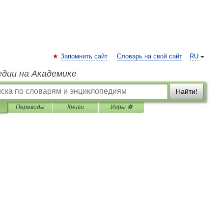
Запомнить сайт
Словарь на свой сайт
RU
едии на Академике
Найти!
Переводы
Книги
Игры ⚽