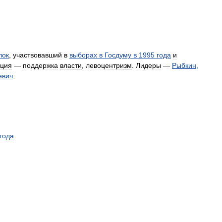
лок
,
участвовавший
в
выборах
в
Госдуму
в
1995
года
и
ция
—
поддержка
власти
,
левоцентризм
.
Лидеры
—
Рыбкин
,
евич
.
года