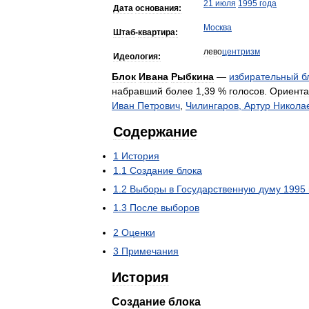
21
июля
1995
года
Дата
основания:
Москва
Штаб
-
квартира:
лево
центризм
Идеология:
Блок
Ивана
Рыбкина
—
избирательный
б
набравший
более
1
,
39
%
голосов
.
Ориента
Иван
Петрович
,
Чилингаров
,
Артур
Никола
Содержание
1
История
1
.
1
Создание
блока
1
.
2
Выборы
в
Государственную
думу
1995
1
.
3
После
выборов
2
Оценки
3
Примечания
История
Создание
блока