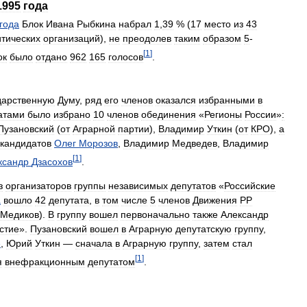
1995
года
года
Блок
Ивана
Рыбкина
набрал
1
,
39
% (
17
место
из
43
тических
организаций
),
не
преодолев
таким
образом
5
-
[
1
]
ок
было
отдано
962
165
голосов
.
дарственную
Думу
,
ряд
его
членов
оказался
избранными
в
атами
было
избрано
10
членов
обединения
«
Регионы
России
»
:
Пузановский
(
от
Аграрной
партии
),
Владимир
Уткин
(
от
КРО
),
а
кандидатов
Олег
Морозов
,
Владимир
Медведев
,
Владимир
[
1
]
ксандр
Дзасохов
.
з
организаторов
группы
независимых
депутатов
«
Российские
а
вошло
42
депутата
,
в
том
числе
5
членов
Движения
РР
Медиков
).
В
группу
вошел
первоначально
также
Александр
стие
».
Пузановский
вошел
в
Аграрную
депутатскую
группу
,
»
,
Юрий
Уткин
—
сначала
в
Аграрную
группу
,
затем
стал
[
1
]
я
внефракционным
депутатом
.