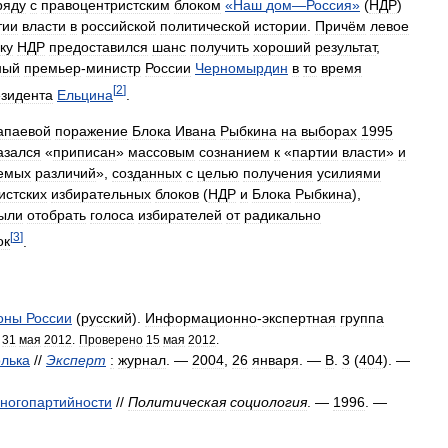
ряду
с
правоцентристским
блоком
«
Наш
дом
—
Россия
»
(
НДР
)
тии
власти
в
российской
политической
истории
.
Причём
левое
ку
НДР
предоставился
шанс
получить
хороший
результат
,
ный
премьер
-
министр
России
Черномырдин
в
то
время
[
2
]
зидента
Ельцина
.
апаевой
поражение
Блока
Ивана
Рыбкина
на
выборах
1995
азался
«
приписан
»
массовым
сознанием
к
«
партии
власти
»
и
емых
различий
»,
созданных
с
целью
получения
усилиями
истских
избирательных
блоков
(
НДР
и
Блока
Рыбкина
),
ыли
отобрать
голоса
избирателей
от
радикально
[
3
]
ок
.
оны
России
(
русский
).
Информационно
-
экспертная
группа
31
мая
2012
.
Проверено
15
мая
2012
.
лька
//
Эксперт
:
журнал
. —
2004
,
26
января
. —
В
.
3
(
404
). —
ногопартийности
//
Политическая
социология
. —
1996
. —