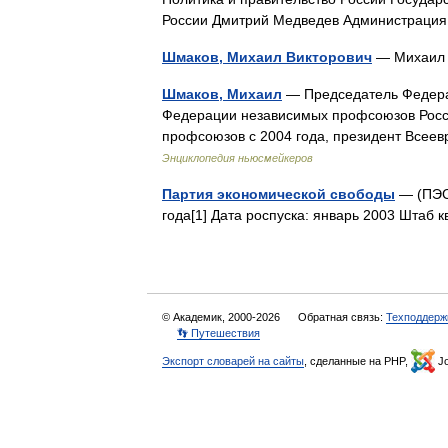
России Дмитрий Медведев Администраци
Шмаков, Михаил Викторович
— Михаил
Шмаков, Михаил
— Председатель Федера
Федерации независимых профсоюзов Росс
профсоюзов с 2004 года, президент Всее
Энциклопедия ньюсмейкеров
Партия экономической свободы
— (ПЭС)
года[1] Дата роспуска: январь 2003 Штаб 
© Академик, 2000-2026
Обратная связь:
Техподдерж
👣 Путешествия
Экспорт словарей на сайты
, сделанные на PHP,
Jo