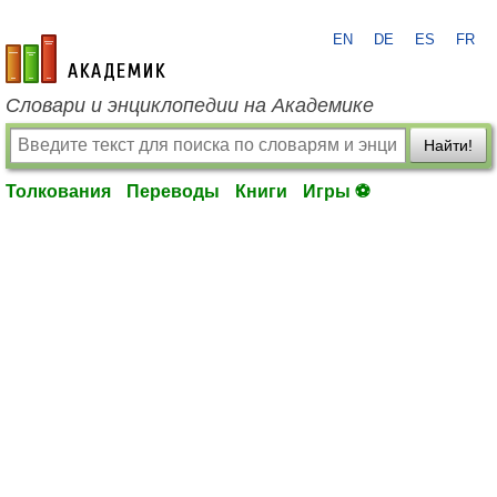
EN
DE
ES
FR
academic.ru
Словари и энциклопедии на Академике
Найти!
Толкования
Переводы
Книги
Игры ⚽