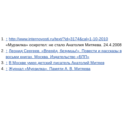
↑
http://www.internovosti.ru/text/?id=3174&cal=1-10-2010
«Мурзилка» осиротел: не стало Анатолия Митяева. 24.4.2008
↑
Леонид Сергеев. «Вперёд, безумцы!». Повести и рассказы в
восьми книгах. Москва. Издательство «БПП»
↑
В Москве умер детский писатель Анатолий Митяев
↑
Журнал «Мурзилка». Памяти А. В. Митяева