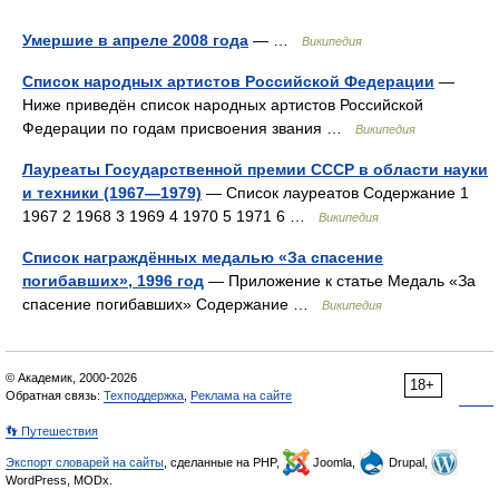
Умершие в апреле 2008 года
— …
Википедия
Список народных артистов Российской Федерации
—
Ниже приведён список народных артистов Российской
Федерации по годам присвоения звания …
Википедия
Лауреаты Государственной премии СССР в области науки
и техники (1967—1979)
— Список лауреатов Содержание 1
1967 2 1968 3 1969 4 1970 5 1971 6 …
Википедия
Список награждённых медалью «За спасение
погибавших», 1996 год
— Приложение к статье Медаль «За
спасение погибавших» Содержание …
Википедия
© Академик, 2000-2026
18+
Обратная связь:
Техподдержка
,
Реклама на сайте
👣 Путешествия
Экспорт словарей на сайты
, сделанные на PHP,
Joomla,
Drupal,
WordPress, MODx.