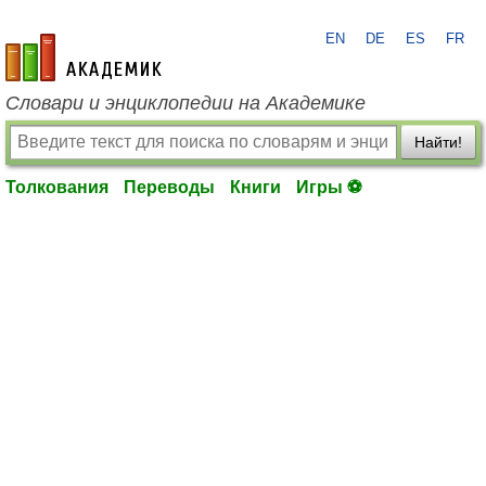
EN
DE
ES
FR
academic.ru
Словари и энциклопедии на Академике
Найти!
Толкования
Переводы
Книги
Игры ⚽