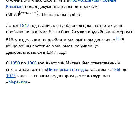
Окончив 9-й класс школы № 1 в
подмосковном
посёлке
Клязьме
, подал документы в лесной техникум
[
уточнить
]
(МГУЛ
). Но началась война.
Летом
1942
года записался добровольцем, на третий день
пребывания в армии был в бою. Служил орудийным номером в
[1]
513-м отдельном гвардейском миномётном дивизионе.
В
конце войны поступил в миномётное училище.
Демобилизовался в 1947 году.
С
1950
по
1960
год Анатолий Митяев был ответственным
секретарём газеты «
Пионерская правда
», а затем, с
1960
до
1972
года — главным редактором детского журнала
«
Мурзилка
».