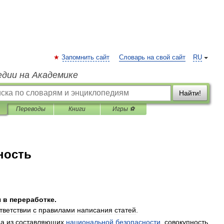
Запомнить сайт
Словарь на свой сайт
RU
едии на Академике
Найти!
Переводы
Книги
Игры ⚽
ность
я
в
переработке
.
тветствии
с
правилами
написания
статей
.
на
из
составляющих
национальной
безопасности
,
совокупность