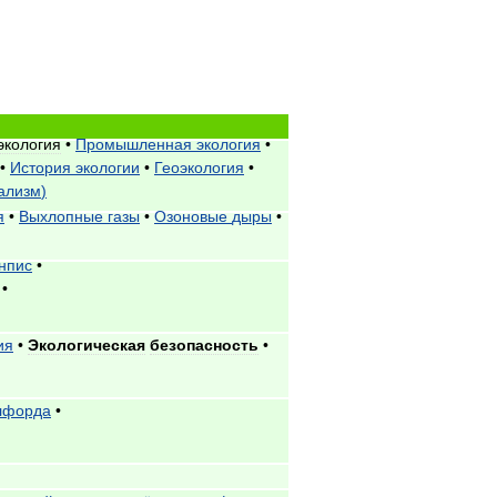
экология
•
Промышленная
экология
•
•
История
экологии
•
Геоэкология
•
ализм
)
я
•
Выхлопные
газы
•
Озоновые
дыры
•
нпис
•
•
ия
•
Экологическая
безопасность
•
лфорда
•