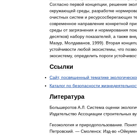
Согласно
первой
концепции
,
решение
эко
окружающей
среды
,
разработке
нормиров
очистных
систем
и
ресурсосберегающих
т
современное
направление
конкретной
при
среды
от
загрязнения
и
нормирования
пок
десятков
)
набору
показателей
,
а
также
вне
Мазур
,
Молдаванов
,
1999
).
Вторая
концеп
устойчивости
любой
экосистемы
,
что
позво
экосистему
,
определить
пороги
устойчивос
Ссылки
Сайт
,
посвященный
тематике
экологическо
Каталог
по
безопасности
жизнедеятельнос
Литература
Большеротов
А
.
Л
.
Система
оценки
экологи
Издательство
Ассоциации
строительных
ву
Геоэкология
и
природопользование
.
Понят
Петровский
. —
Смоленск:
Изд
-
во
«
Ойкуме