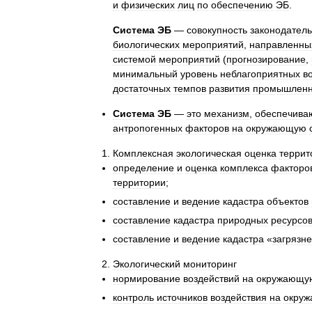
и
физических
лиц
по
обеспечению
ЭБ
.
Система
ЭБ
—
совокупность
законодател
биологических
мероприятий
,
направленны
системой
мероприятий
(
прогнозирование
,
минимальный
уровень
неблагоприятных
в
достаточных
темпов
развития
промышленн
Система
ЭБ
—
это
механизм
,
обеспечив
антропогенных
факторов
на
окружающую
Комплексная
экологическая
оценка
террит
определение
и
оценка
комплекса
факторо
территории
;
составление
и
ведение
кадастра
объектов
составление
кадастра
природных
ресурсо
составление
и
ведение
кадастра
«
загрязн
Экологический
мониторинг
нормирование
воздействий
на
окружающу
контроль
источников
воздействия
на
окру