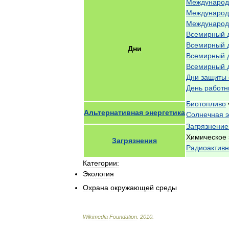
Междунаро
Междунаро
Междунаро
Всемирный
Всемирный
Дни
Всемирный
Всемирный
Дни
защиты
День
работн
Биотопливо
Альтернативная
энергетика
Солнечная
Загрязнение
Химическое
Загрязнения
Радиоактив
Категории:
Экология
Охрана
окружающей
среды
Wikimedia
Foundation
.
2010
.