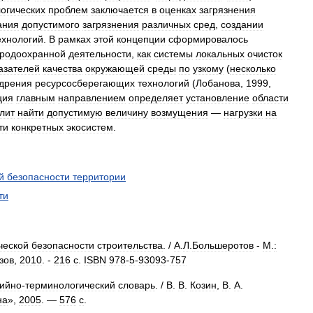
логических
проблем
заключается
в
оценках
загрязнения
ания
допустимого
загрязнения
различных
сред
,
создании
ехнологий
.
В
рамках
этой
концепции
сформировалось
родоохранной
деятельности
,
как
системы
локальных
очисток
азателей
качества
окружающей
среды
по
узкому
(
несколько
дрения
ресурсосберегающих
технологий
(
Лобанова
,
1999
,
ция
главным
направлением
определяет
установление
области
лит
найти
допустимую
величину
возмущения
—
нагрузки
на
ти
конкретных
экосистем
.
й
безопасности
территории
ти
ческой
безопасности
строительства
. /
А
.
Л
.
Большеротов
-
М
.
:
зов
,
2010
. -
216
с
.
ISBN
978
-
5
-
93093
-
757
ийно
-
терминологический
словарь
. /
В
.
В
.
Козин
,
В
.
А
.
на
»,
2005
. —
576
с
.