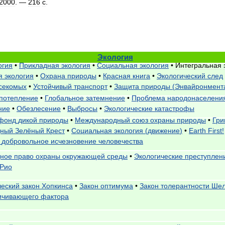
2000
. —
216
с
.
Экология
огия
•
Прикладная
экология
•
Социальная
экология
•
Интегральная
я
экология
•
Охрана
природы
•
Красная
книга
•
Экологический
след
секомых
•
Устойчивый
транспорт
•
Защита
природы
(
Энвайронмент
потепление
•
Глобальное
затемнение
•
Проблема
народонаселени
ние
•
Обезлесение
•
Выбросы
•
Экологические
катастрофы
фонд
дикой
природы
•
Международный
союз
охраны
природы
•
Гри
дный
Зелёный
Крест
•
Социальная
экология
(
движение
)
•
Earth
First
!
добровольное
исчезновение
человечества
ное
право
охраны
окружающей
среды
•
Экологические
преступлен
Рио
ческий
закон
Хопкинса
•
Закон
оптимума
•
Закон
толерантности
Ше
ичивающего
фактора