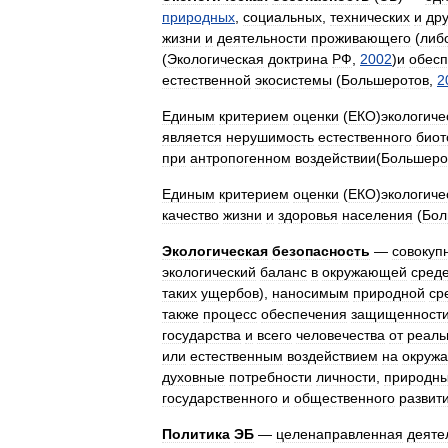
природных
,
социальных
,
технических
и
дру
жизни
и
деятельности
проживающего
(
либ
(
Экологическая
доктрина
РФ
,
2002
)
и
обес
естественной
экосистемы
(
Большеротов
,
2
Единым
критерием
оценки
(
ЕКО
)
экологиче
является
нерушимость
естественного
биот
при
антропогенном
воздействии
(
Большеро
Единым
критерием
оценки
(
ЕКО
)
экологиче
качество
жизни
и
здоровья
населения
(
Бол
Экологическая
безопасность
—
совокуп
экологический
баланс
в
окружающей
сред
таких
ущербов
),
наносимым
природной
ср
также
процесс
обеспечения
защищенност
государства
и
всего
человечества
от
реаль
или
естественным
воздействием
на
окруж
духовные
потребности
личности
,
природн
государственного
и
общественного
развит
Политика
ЭБ
—
целенаправленная
деяте