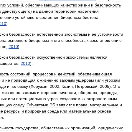
гих
условий
,
обеспечивающих
качество
жизни
и
безопасность
о
действующего
)
на
данной
территории
населения
печение
устойчивого
состояния
биоценоза
биотопа
010
).
ской
безопасности
естественной
экосистемы
и
её
устойчивости
опа
основного
биоценоза
и
его
способность
к
восстановлению
тов
,
2010
).
ской
безопасности
искусственной
экосистемы
является
ьшеротов
,
2010
).
ность
состояний
,
процессов
и
действий
,
обеспечивающая
е
и
не
приводящая
к
жизненно
важным
ущербам
(
или
угрозам
еде
и
человеку
(
Хоружая
,
2002
,
Козин
,
Петровский
,
2005
).
Это
и
жизненно
важных
интересов
личности
,
общества
,
природы
,
ных
или
потенциальных
угроз
,
создаваемых
антропогенным
ающую
среду
.
Объектами
ЭБ
являются
права
,
материальные
и
ые
ресурсы
и
природная
среда
или
материальная
основа
ия
.
льность
государства
,
общественных
организаций
,
юридических