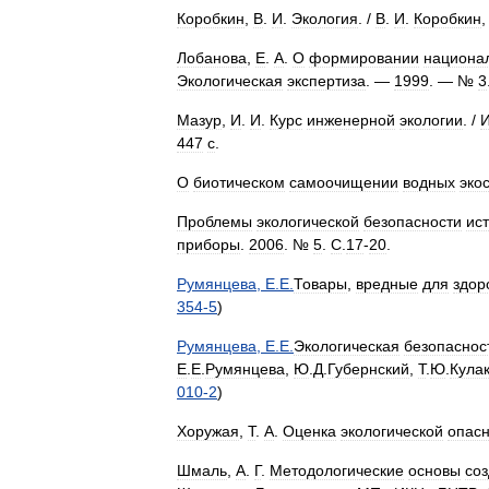
Коробкин
,
В
.
И
.
Экология
. /
В
.
И
.
Коробкин
Лобанова
,
Е
.
А
.
О
формировании
национа
Экологическая
экспертиза
. —
1999
. — №
3
Мазур
,
И
.
И
.
Курс
инженерной
экологии
. /
447
с
.
О
биотическом
самоочищении
водных
эко
Проблемы
экологической
безопасности
ис
приборы
.
2006
. №
5
.
С
.
17
-
20
.
Румянцева
,
Е
.
Е
.
Товары
,
вредные
для
здор
354
-
5
)
Румянцева
,
Е
.
Е
.
Экологическая
безопаснос
Е
.
Е
.
Румянцева
,
Ю
.
Д
.
Губернский
,
Т
.
Ю
.
Кула
010
-
2
)
Хоружая
,
Т
.
А
.
Оценка
экологической
опасн
Шмаль
,
А
.
Г
.
Методологические
основы
со