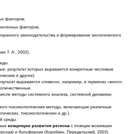
ых
факторов
;
хногенных
факторов
;
охранного
законодательства
и
формирование
экологического
жая
Т
.
А
.,
2002
)
:
еды:
ные
,
результат
которых
выражается
конкретным
числовым
ические
и
другие
).
езультат
выражается
словесно
,
например
,
в
терминах
«
много
-
количественные
.
числе
методы
системного
анализа
,
системной
динамики
,
лого
-
токсикологические
методы
,
включающие
различные
огических
,
токсикологических
и
др
.).
й
среды
.
ные
концепции
развития
региона
с
позиции
возникших
урсная
)
и
биосферная
(
Коробкин
,
Передельский
,
2003
).