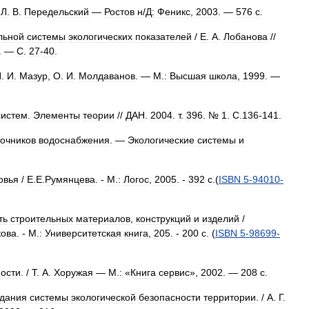
,
Л
.
В
.
Передельский
—
Ростов
н
/
Д:
Феникс
,
2003
. —
576
с
.
льной
системы
экологических
показателей
/
Е
.
А
.
Лобанова
//
. —
С
.
27
-
40
.
И
.
И
.
Мазур
,
О
.
И
.
Молдаванов
. —
М
.
:
Высшая
школа
,
1999
. —
систем
.
Элементы
теории
//
ДАН
.
2004
.
т
.
396
. №
1
.
С
.
136
-
141
.
точников
водоснабжения
. —
Экологические
системы
и
овья
/
Е
.
Е
.
Румянцева
. -
М
.
:
Логос
,
2005
. -
392
с
.(
ISBN
5
-
94010
-
ть
строительных
материалов
,
конструкций
и
изделий
/
кова
. -
М
.
:
Университетская
книга
,
205
. -
200
с
. (
ISBN
5
-
98699
-
ости
. /
Т
.
А
.
Хоружая
—
М
.
:
«
Книга
сервис
»,
2002
. —
208
с
.
здания
системы
экологической
безопасности
территории
. /
А
.
Г
.