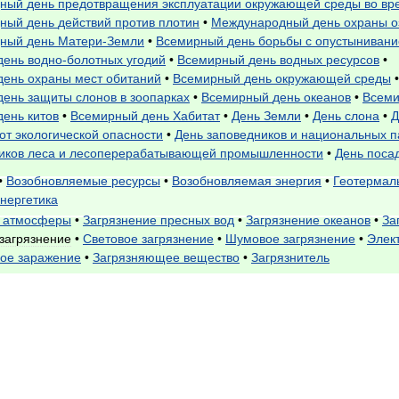
дный
день
предотвращения
эксплуатации
окружающей
среды
во
вр
дный
день
действий
против
плотин
•
Международный
день
охраны
о
дный
день
Матери
-
Земли
•
Всемирный
день
борьбы
с
опустыниван
день
водно
-
болотных
угодий
•
Всемирный
день
водных
ресурсов
•
день
охраны
мест
обитаний
•
Всемирный
день
окружающей
среды
•
день
защиты
слонов
в
зоопарках
•
Всемирный
день
океанов
•
Всем
день
китов
•
Всемирный
день
Хабитат
•
День
Земли
•
День
слона
•
Д
от
экологической
опасности
•
День
заповедников
и
национальных
п
иков
леса
и
лесоперерабатывающей
промышленности
•
День
поса
•
Возобновляемые
ресурсы
•
Возобновляемая
энергия
•
Геотермал
энергетика
атмосферы
•
Загрязнение
пресных
вод
•
Загрязнение
океанов
•
За
загрязнение
•
Световое
загрязнение
•
Шумовое
загрязнение
•
Элек
ное
заражение
•
Загрязняющее
вещество
•
Загрязнитель