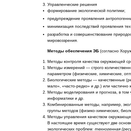
Управленческие
решения
формирование
экологической
политики
;
предупреждение
проявления
антропогенн
минимизация
последствий
проявления
те
разработка
и
совершенствование
природо
мировоззрения
.
Методы
обеспечения
ЭБ
(
согласно
Хору
Методы
контроля
качества
окружающей
ср
Методы
измерений
—
строго
количествен
параметром
(
физические
,
химические
,
опт
Биологические
методы
—
качественные
(
р
мало
», «
часто
-
редко
»
и
др
.)
или
частично
Методы
моделирования
и
прогноза
,
в
том
информатики
и
др
.
Комбинированные
методы
,
например
,
эко
группы
методов
(
физико
-
химических
,
биол
Методы
управления
качеством
окружающе
В
настоящее
время
существуют
две
основ
экологических
проблем:
техногенная
(
рес