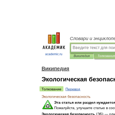
Словари и энциклоп
academic.ru
Википедия
Толкования
Википедия
Экологическая безопас
Толкование
Перевод
Экологическая
безопасность
Эта
статья
или
раздел
нуждаетс
Пожалуйста
,
улучшите
статью
в
соо
Экологическая
безопасность
(
ЭБ
) —
од