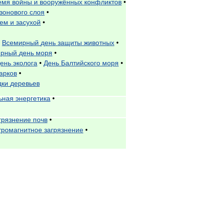
емя
войны
и
вооружённых
конфликтов
•
зонового
слоя
•
ием
и
засухой
•
Всемирный
день
защиты
животных
•
ирный
день
моря
•
ень
эколога
•
День
Балтийского
моря
•
арков
•
дки
деревьев
ьная
энергетика
•
грязнение
почв
•
тромагнитное
загрязнение
•