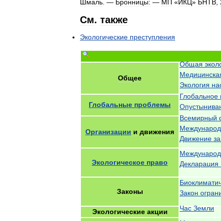
Шмаль
. —
Бронницы:
—
МП
«
ИКЦ
»
БНТВ
,
См
.
также
Экологические
преступления
Общая
экол
Медицинска
Общее
Экология
на
Глобальное
Глобальные
проблемы
Опустынива
Всемирный
Междунаро
Организации
и
движения
Движение
за
Международ
Экологическое
право
Декларация
Биоклимати
Законы
Закон
огран
Час
Земли
Экологические
акции