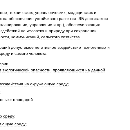
ьных
,
технических
,
управленческих
,
медицинских
и
х
на
обеспечение
устойчивого
развития
.
ЭБ
достигается
планирование
,
управление
и
пр
.),
обеспечивающих
оздействий
на
человека
и
природу
при
сохранении
ости
,
коммуникаций
,
сельского
хозяйства
.
ающий
допустимое
негативное
воздействие
техногенных
и
среду
и
самого
человека:
ории
в
экологической
опасности
,
проявляющихся
на
данной
воздействия
на
окружающую
среду
;
в
;
енных
»
площадей
.
ю
среду
;
жающую
среду
;