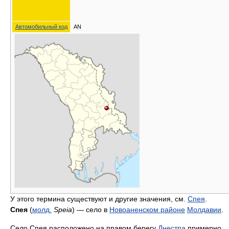
Автомобильный код
AN
У этого термина существуют и другие значения, см.
Спея
.
Спея
(
молд.
Speia
) — село в
Новоаненском районе
Молдавии
.
Село Спея расположено на правом берегу
Днестра
примерно