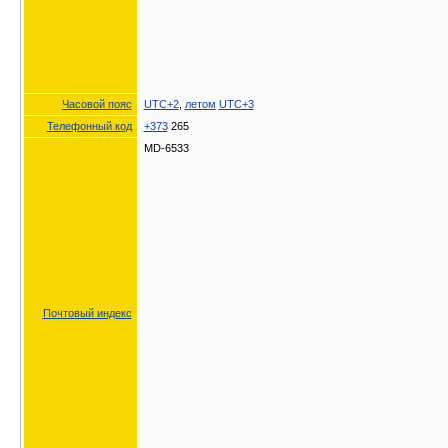
Часовой пояс
UTC+2
,
летом
UTC+3
Телефонный код
+373
265
MD-6533
Почтовый индекс