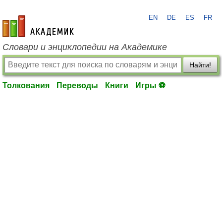
EN
DE
ES
FR
academic.ru
Словари и энциклопедии на Академике
Найти!
Толкования
Переводы
Книги
Игры ⚽