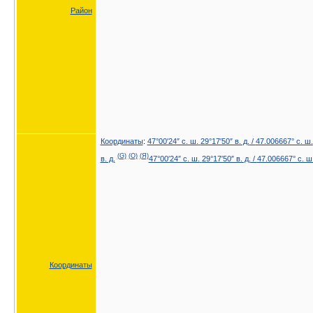
Район
Координаты
:
47°00′24″ с. ш.
29°17′50″ в. д.
/
47.006667° с. ш.
(G)
(O)
(Я)
в. д.
47°00′24″ с. ш.
29°17′50″ в. д.
/
47.006667° с. ш
Координаты