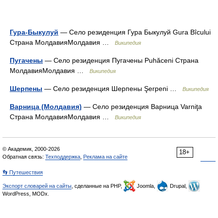
Гура-Быкулуй
— Село резиденция Гура Быкулуй Gura Bîcului
Страна МолдавияМолдавия …
Википедия
Пугачены
— Село резиденция Пугачены Puhăceni Страна
МолдавияМолдавия …
Википедия
Шерпены
— Село резиденция Шерпены Şerpeni …
Википедия
Варница (Молдавия)
— Село резиденция Варница Varniţa
Страна МолдавияМолдавия …
Википедия
© Академик, 2000-2026
18+
Обратная связь:
Техподдержка
,
Реклама на сайте
👣 Путешествия
Экспорт словарей на сайты
, сделанные на PHP,
Joomla,
Drupal,
WordPress, MODx.