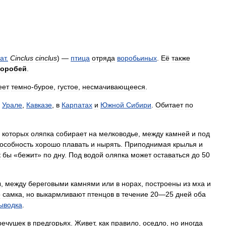
ат
.
Cinclus
cinclus
) —
птица
отряда
воробьиных
.
Её
также
оробей
.
еет
темно
-
бурое
,
густое
,
несмачивающееся
.
,
Урале
,
Кавказе
,
в
Карпатах
и
Южной
Сибири
.
Обитает
по
.
,
которых
оляпка
собирает
на
мелководье
,
между
камней
и
под
особность
хорошо
плавать
и
нырять
.
Приподнимая
крылья
и
к
бы
«
бежит
»
по
дну
.
Под
водой
оляпка
может
оставаться
до
50
ы
,
между
береговыми
камнями
или
в
норах
,
построены
из
мха
и
о
самка
,
но
выкармливают
птенцов
в
течение
20
—
25
дней
оба
ыводка
.
речушек
в
предгорьях
.
Живет
,
как
правило
,
оседло
,
но
иногда