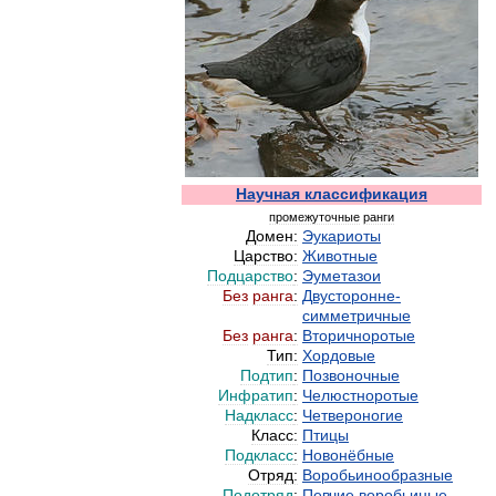
Научная
классификация
промежуточные
ранги
Домен:
Эукариоты
Царство:
Животные
Подцарство
:
Эуметазои
Без
ранга
:
Двусторонне
-
симметричные
Без
ранга
:
Вторичноротые
Тип:
Хордовые
Подтип
:
Позвоночные
Инфратип
:
Челюстноротые
Надкласс
:
Четвероногие
Класс:
Птицы
Подкласс
:
Новонёбные
Отряд:
Воробьинообразные
Подотряд
:
Певчие
воробьиные