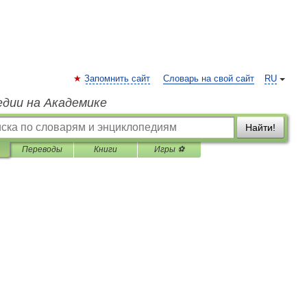
Запомнить сайт
Словарь на свой сайт
RU
едии на Академике
Найти!
Переводы
Книги
Игры ⚽