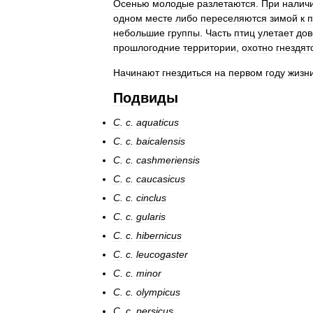
Осенью
молодые
разлетаются
.
При
налич
одном
месте
либо
переселяются
зимой
к
небольшие
группы
.
Часть
птиц
улетает
дов
прошлогодние
территории
,
охотно
гнездят
Начинают
гнездиться
на
первом
году
жизн
Подвиды
C
.
c
.
aquaticus
C
.
c
.
baicalensis
C
.
c
.
cashmeriensis
C
.
c
.
caucasicus
C
.
c
.
cinclus
C
.
c
.
gularis
C
.
c
.
hibernicus
C
.
c
.
leucogaster
C
.
c
.
minor
C
.
c
.
olympicus
C
.
c
.
persicus