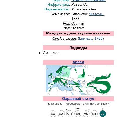
Инфраотряд
:
Passerida
Надсемейство
:
Muscicapoidea
Семейство:
Cinclidae
Sundevall
,
1836
Род:
Оляпки
Вид:
Оляпка
Международное
научное
название
Cinclus
cinclus
(
Linnaeus
,
1758
)
Подвиды
См
.
текст
Ареал
Охранный
статус