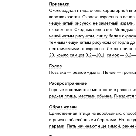
Признаки
Околоводная
птица
очень
характерной
вн
короткохвостая
.
Окраска
взрослых
в
основ
чешуйчатый
рисунок
,
не
заметный
издали
.
окраске
нет
.
Сходных
видов
нет
.
Молодые
чешуйчатым
рисунком
,
снизу
белая
окраск
темным
чешуйчатым
рисунком
от
горла
до
неотличимыми
от
взрослых
.
Летают
низко
20
,
крыло
самцов
9
,
2
—
10
,
1
,
самок
—
8
,
2
—
Голос
Позывка
—
резкое
«
дзит
».
Пение
—
громк
Распространение
Горные
и
холмистые
местности
в
разных
ч
редкая
птица
,
местами
обычна
.
Гнездится
Образ
жизни
Единственная
птица
из
воробьиных
,
спосо
и
речек
с
облесёнными
берегами
.
На
гнез
парами
.
Петь
начинают
еще
зимой
,
ранне