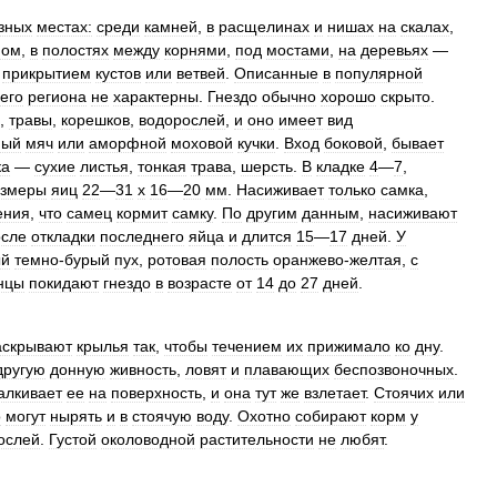
зных
местах:
среди
камней
,
в
расщелинах
и
нишах
на
скалах
,
ном
,
в
полостях
между
корнями
,
под
мостами
,
на
деревьях
—
прикрытием
кустов
или
ветвей
.
Описанные
в
популярной
его
региона
не
характерны
.
Гнездо
обычно
хорошо
скрыто
.
,
травы
,
корешков
,
водорослей
,
и
оно
имеет
вид
ный
мяч
или
аморфной
моховой
кучки
.
Вход
боковой
,
бывает
ка
—
сухие
листья
,
тонкая
трава
,
шерсть
.
В
кладке
4
—
7
,
змеры
яиц
22
—
31
х
16
—
20
мм
.
Насиживает
только
самка
,
ения
,
что
самец
кормит
самку
.
По
другим
данным
,
насиживают
осле
откладки
последнего
яйца
и
длится
15
—
17
дней
.
У
ый
темно
-
бурый
пух
,
ротовая
полость
оранжево
-
желтая
,
с
нцы
покидают
гнездо
в
возрасте
от
14
до
27
дней
.
аскрывают
крылья
так
,
чтобы
течением
их
прижимало
ко
дну
.
другую
донную
живность
,
ловят
и
плавающих
беспозвоночных
.
алкивает
ее
на
поверхность
,
и
она
тут
же
взлетает
.
Стоячих
или
о
могут
нырять
и
в
стоячую
воду
.
Охотно
собирают
корм
у
ослей
.
Густой
околоводной
растительности
не
любят
.