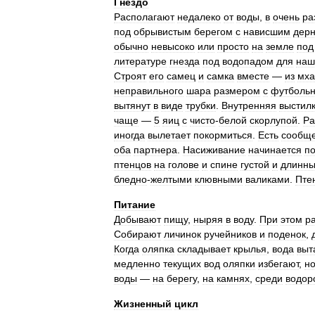
Гнездо
Располагают
недалеко
от
воды
,
в
очень
ра
под
обрывистым
берегом
с
нависшим
дер
обычно
невысоко
или
просто
на
земле
под
литературе
гнезда
под
водопадом
для
наш
Строят
его
самец
и
самка
вместе
—
из
мха
неправильного
шара
размером
с
футболь
вытянут
в
виде
трубки
.
Внутренняя
выстил
чаще
—
5
яиц
с
чисто
-
белой
скорлупой
.
Ра
иногда
вылетает
покормиться
.
Есть
сообщ
оба
партнера
.
Насиживание
начинается
п
птенцов
на
голове
и
спине
густой
и
длинн
бледно
-
желтыми
клювными
валиками
.
Пте
Питание
Добывают
пищу
,
ныряя
в
воду
.
При
этом
р
Собирают
личинок
ручейников
и
поденок
,
Когда
оляпка
складывает
крылья
,
вода
выт
медленно
текущих
вод
оляпки
избегают
,
н
воды
—
на
берегу
,
на
камнях
,
среди
водор
Жизненный
цикл