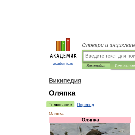
Словари и энциклоп
academic.ru
Википедия
Толкования
Википедия
Оляпка
Толкование
Перевод
Оляпка
Оляпка