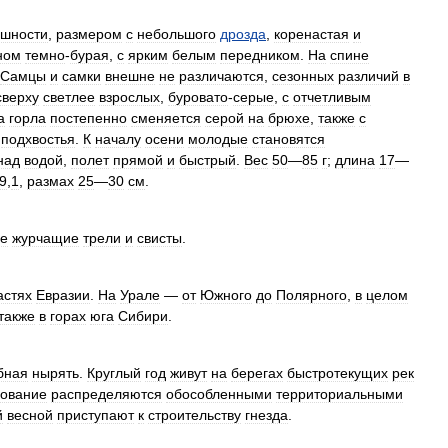
ешности
,
размером
с
небольшого
дрозда
,
коренастая
и
ном
темно
-
бурая
,
с
ярким
белым
передником
.
На
спине
Самцы
и
самки
внешне
не
различаются
,
сезонных
различий
в
сверху
светлее
взрослых
,
буровато
-
серые
,
с
отчетливым
а
горла
постепенно
сменяется
серой
на
брюхе
,
также
с
подхвостья
.
К
началу
осени
молодые
становятся
над
водой
,
полет
прямой
и
быстрый
.
Вес
50
—
85
г
;
длина
17
—
9
,
1
,
размах
25
—
30
см
.
ие
журчащие
трели
и
свисты
.
астях
Евразии
.
На
Урале
—
от
Южного
до
Полярного
,
в
целом
также
в
горах
юга
Сибири
.
бная
нырять
.
Круглый
год
живут
на
берегах
быстротекущих
рек
дование
распределяются
обособленными
территориальными
й
весной
приступают
к
строительству
гнезда
.