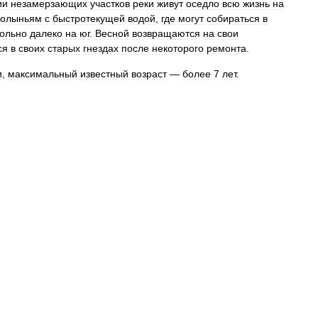
ии
незамерзающих
участков
реки
живут
оседло
всю
жизнь
на
полыньям
с
быстротекущей
водой
,
где
могут
собираться
в
ольно
далеко
на
юг
.
Весной
возвращаются
на
свои
ся
в
своих
старых
гнездах
после
некоторого
ремонта
.
и
,
максимальный
известный
возраст
—
более
7
лет
.