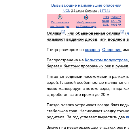
Вызывающие
наименьшие
опасения
IUCN
3
.
1
Least
Concern
:
147141
ITIS
559287
NCBI
127875
Систематика
Изображения
EOL
790179
на
Викивидах
на
Викискладе
[
1
]
[
1
]
Оляпка
,
или
обыкновенная
оляпка
(
л
называют
водяной
дрозд
,
или
водяной
в
Птица
размером
со
скворца
.
Оперение
им
Распространена
на
Кольском
полуострове
берегам
быстрых
прозрачных
рек
и
ручьев
Питается
водными
насекомыми
и
рачками
водой
.
Главной
особенностью
являются
сп
ловко
маневрируя
в
потоке
воды
,
птица
ка
с
,
пробегая
за
это
время
до
20
м
.
Гнездо
оляпка
устраивает
всегда
близ
вод
стебельков
трав
.
Насиживает
кладку
тольк
родителя
.
За
год
успевает
вырастить
два
в
Зимует
на
незамерзающих
участках
рек
и