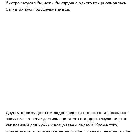
быстро затухал бы, если бы струна с одного конца опиралась
бы на мягкую подушечку пальца.
Другим преимуществом ладов является то, что они позволяют
значительно легче достичь принятого стандарта звучания, так
как позиции для нужных нот указаны ладами. Кроме того,
играть аккорды гораздо легче на грифе с ладами, чем на грифе