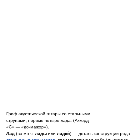
Гриф акустической гитары со стальными
струнами, первые четыре лада. (Аккорд
«С» — «до-мажор»).
Лад
(во мн.ч.
лады
или
ладки́
) — деталь конструкции ряда