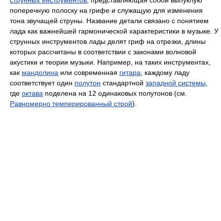
струнных инструментов
, представляющая собой выпуклую
поперечную полоску на грифе и служащую для изменения
тона звучащей струны. Название детали связано с понятием
лада как важнейшей гармонической характеристики в музыке. У
струнных инструментов лады делят гриф на отрезки, длины
которых рассчитаны в соответствии с законами волновой
акустики и теории музыки. Например, на таких инструментах,
как
мандолина
или современная
гитара
, каждому ладу
соответствует один
полутон
стандартной
западной системы
,
где
октава
поделена на 12 одинаковых полутонов (см.
Равномерно темперированный строй
).