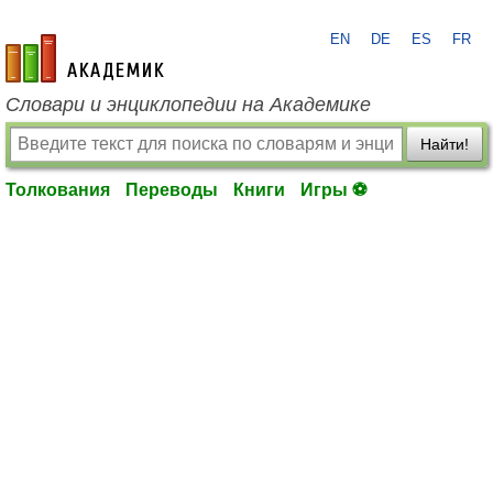
EN
DE
ES
FR
academic.ru
Словари и энциклопедии на Академике
Найти!
Толкования
Переводы
Книги
Игры ⚽