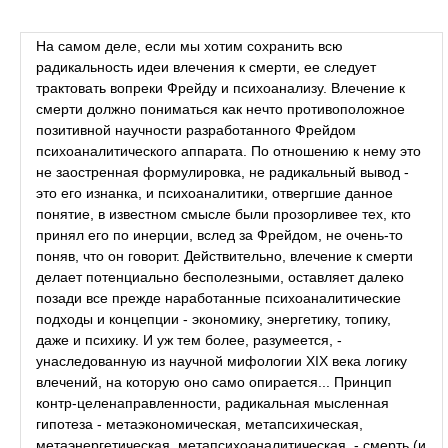
На самом деле, если мы хотим сохранить всю
радикальность идеи влечения к смерти, ее следует
трактовать вопреки Фрейду и психоанализу. Влечение к
смерти должно пониматься как нечто противоположное
позитивной научности разработанного Фрейдом
психоаналитического аппарата. По отношению к нему это
не заостренная формулировка, не радикальный вывод -
это его изнанка, и психоаналитики, отвергшие данное
понятие, в известном смысле были прозорливее тех, кто
принял его по инерции, вслед за Фрейдом, не очень-то
поняв, что он говорит. Действительно, влечение к смерти
делает потенциально бесполезными, оставляет далеко
позади все прежде наработанные психоаналитические
подходы и концепции - экономику, энергетику, топику,
даже и психику. И уж тем более, разумеется, -
унаследованную из научной мифологии XIX века логику
влечений, на которую оно само опирается... Принцип
контр-целенаправленности, радикальная мысленная
гипотеза - метаэкономическая, метапсихическая,
метаэнергетическая, метапсихоаналитическая, - смерть (и