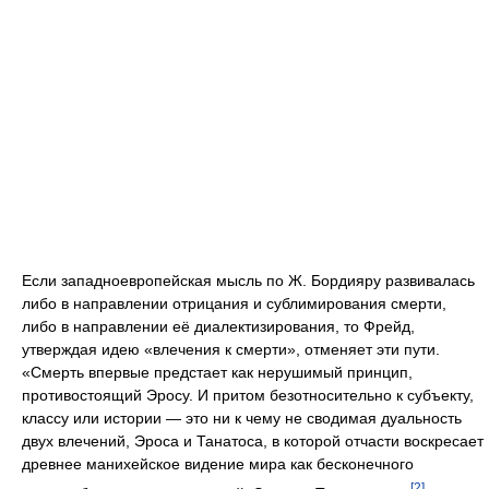
Если западноевропейская мысль по Ж. Бордияру развивалась
либо в направлении отрицания и сублимирования смерти,
либо в направлении её диалектизирования, то Фрейд,
утверждая идею «влечения к смерти», отменяет эти пути.
«Смерть впервые предстает как нерушимый принцип,
противостоящий Эросу. И притом безотносительно к субъекту,
классу или истории — это ни к чему не сводимая дуальность
двух влечений, Эроса и Танатоса, в которой отчасти воскресает
древнее манихейское видение мира как бесконечного
[2]