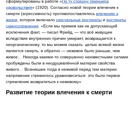
сформулированы в работе «
По ту сторону принципа
удовольствия
» (1920). Согласно новой теории влечение к
смерти (агрессивность) противопоставлялось
влечению к
жизни
, которое включало
сексуальные инстинкты
и
инстинкты
самосохранения
. «Если мы примем как не допускающий
исключения факт, — писал Фрейд, — что всё живущее
вследствие внутренних причин умирает, возвращается к
неорганическому, то мы можем сказать: целью всякой жизни
является смерть, и обратно — неживое было раньше, чем
живое… Некогда какими-то совершенно неизвестными силами
пробуждены были в неодушевлённой материи свойства
живого… Возникшее тогда в неживой перед тем материи
напряжение стремилось уравновеситься: это было первое
стремление возвратиться к неживому»
Развитие теории влечения к смерти