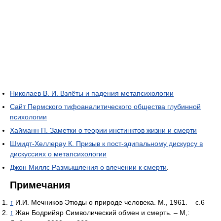
Николаев В. И. Взлёты и падения метапсихологии
Сайт Пермского тифоаналитического общества глубинной
психологии
Хайманн П. Заметки о теории инстинктов жизни и смерти
Шмидт-Хеллерау К. Призыв к пост-эдипальному дискурсу в
дискуссиях о метапсихологии
Джон Миллс Размышления о влечении к смерти
.
Примечания
↑
И.И. Мечников Этюды о природе человека. М., 1961. – с.6
↑
Жан Бодрийяр Символический обмен и смерть. – М,: