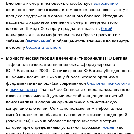
Влечение к смерти исподволь способствует
вытеснению
активного влечения к жизни и тем самым вносит свою лепту в
процесс поддержания организменного баланса. Исходя из
пассивного характера влечения к смерти, энергию этого
влечения Шмидт-Хеллерау предлагает назвать
Летой
,
подчеркивая в этом мифологическом образе присутствие
забвения (
вытеснения
) и обращенность влечения во вовнутрь,
в сторону
бессознательного
.
Монистическая теория влечений (тифоанализ) Ю.Вагина
.
Тифоаналитическая концепция была сформулирована
Ю. Р. Вагиным в 2003 г. С точки зрения Ю.Вагина убежденность
в наличии влечения к жизни у биологического организма —
фундаментальная ошибка современной
биологии
,
психологии
и
психоанализа
. Главной особенностью тифоанализа является
отказ от классической дуалистической концепции влечений
психоанализа и опора на оригинальную монистическую
концепцию влечений. Согласно положениям тифоанализа
живой организм не обладает влечением к жизни, тенденцией
(влечением) к жизни обладает неорганическая материя,
которая при определённых условиях порождает
жизнь
, как
одну из форм своего существования, жизнь имеет внутреннюю