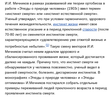
И.И. Мечников в рамках развиваемой им теории ортобиоза в
работе «Этюды о природе человека» (1903г.) ввел термин
«инстинкт смерти» или «инстинкт естественной смерти».
Ученый утверждал, что при условии гармоничного, здорового
течения жизнедеятельности,
инстинкт жизни
имеет свое
естественное угасание и в период преклонной
старости
(после
70-80 лет) он сменяется инстинктом смерти,
характеризующимся «удовлетворению уже отжитой жизнью и
[1]
потребностью небытия».
Такую смену векторов И.И.
Мечников считал неким идеалом здорового и
сбалансированного проживания жизни, который достигается
далеко не каждым. Причину того, что инстинкт смерти не
обнаруживается у человека повсеместно, ученый видел в
ранней смертности, болезнях, дисгармонии инстинктов. В
монографиях «Этюды о природе человека» и «Этюды
оптимизма» И.Мечников постарался собрать отдельные
примеры переживаний людей преклонного возраста в период
проявления инстинкта смерти.