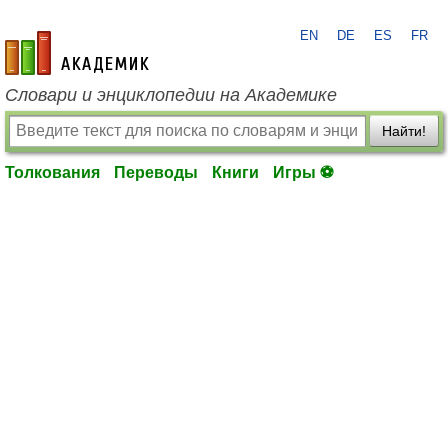
EN
DE
ES
FR
academic.ru
Словари и энциклопедии на Академике
Найти!
Толкования
Переводы
Книги
Игры ⚽