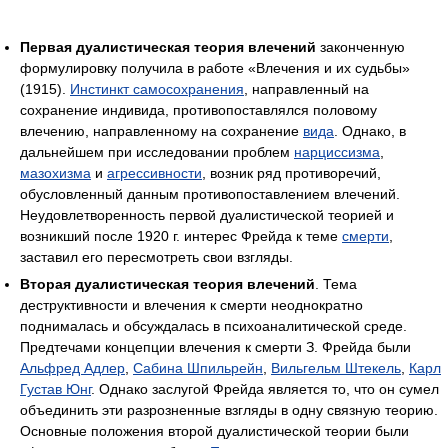
Первая дуалистическая теория влечений
законченную
формулировку получила в работе «Влечения и их судьбы»
(1915).
Инстинкт самосохранения
, направленный на
сохранение индивида, противопоставлялся половому
влечению, направленному на сохранение
вида
. Однако, в
дальнейшем при исследовании проблем
нарциссизма
,
мазохизма
и
агрессивности
, возник ряд противоречий,
обусловленный данным противопоставлением влечений.
Неудовлетворенность первой дуалистической теорией и
возникший после 1920 г. интерес Фрейда к теме
смерти
,
заставил его пересмотреть свои взгляды.
Вторая дуалистическая теория влечений
. Тема
деструктивности и влечения к смерти неоднократно
поднималась и обсуждалась в психоаналитической среде.
Предтечами концепции влечения к смерти З. Фрейда были
Альфред Адлер
,
Сабина Шпильрейн
,
Вильгельм Штекель
,
Карл
Густав Юнг
. Однако заслугой Фрейда является то, что он сумел
объединить эти разрозненные взгляды в одну связную теорию.
Основные положения второй дуалистической теории были