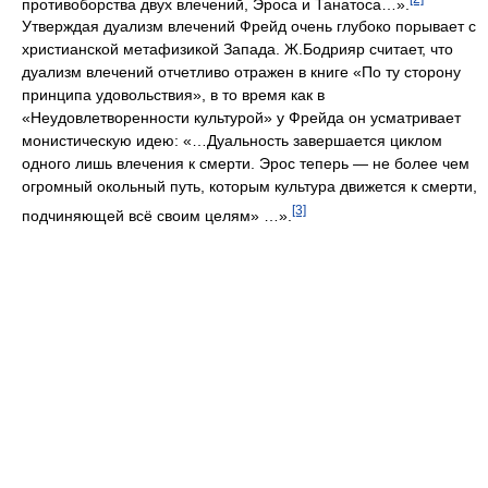
противоборства двух влечений, Эроса и Танатоса…».
Утверждая дуализм влечений Фрейд очень глубоко порывает с
христианской метафизикой Запада. Ж.Бодрияр считает, что
дуализм влечений отчетливо отражен в книге «По ту сторону
принципа удовольствия», в то время как в
«Неудовлетворенности культурой» у Фрейда он усматривает
монистическую идею: «…Дуальность завершается циклом
одного лишь влечения к смерти. Эрос теперь — не более чем
огромный окольный путь, которым культура движется к смерти,
[3]
подчиняющей всё своим целям» …».