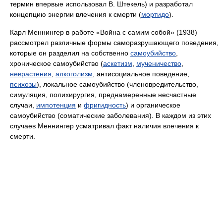
термин впервые использовал В. Штекель) и разработал
концепцию энергии влечения к смерти (
мортидо
).
Карл Меннингер в работе «Война с самим собой» (1938)
рассмотрел различные формы саморазрушающего поведения,
которые он разделил на собственно
самоубийство
,
хроническое самоубийство (
аскетизм
,
мученичество
,
неврастения
,
алкоголизм
, антисоциальное поведение,
психозы
), локальное самоубийство (членовредительство,
симуляция, полихирургия, преднамеренные несчастные
случаи,
импотенция
и
фригидность
) и органическое
самоубийство (соматические заболевания). В каждом из этих
случаев Меннингер усматривал факт наличия влечения к
смерти.