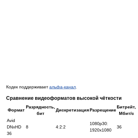
Кодек поддерживает
альфа-канал
.
Сравнение видеоформатов высокой чёткости
Разрядность,
Битрейт,
Формат
Дискретизация
Разрещение
бит
Мбит/с
Avid
1080p30:
DNxHD
8
4:2:2
36
1920x1080
36