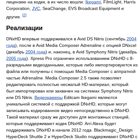
лицензию на кодек, в их число вошли:
Ikegami
, FilmLight, Harris
Corporation,
JVC
, SeaChange, EVS Broadcast Equipment и
[2]
другие.
Реализации
DNxHD впервые поддерживался в Avid DS Nitris (сентябрь
2004
года
), после в Avid Media Composer Adrenaline с опцией DNxcel
(декабрь
2004 года
) и, наконец, в Avid Symphony Nitris (декабрь
2005 года
). Xpress Pro ограничен использованием DNxHD с 8-
разрядными видеоданными, которые либо импортировуются из
файла или получены с помощью Media Composer с аппратной
частью Adrenaline. Media Composer 2.5 также позволяет
редактировать полностью несжатый HD-материал, который
был импортирован или захвачен на системах Symphony Nitris
или DS Nitris.
Видеокамеры
Editcam Ikegami являются
уникальной системой с поддержкой DNxHD, которые могут
записывать кодированное видео непосредственно в DNxHD.
Такой материал сразу же доступен для монтажных станций,
которые поддерживают кодек DNxHD. Arri Alexa будет
поддерживать DNxHD в начале 2012 года. Blackmagic_Design
HyperDeck Shuttle 2 и HyperDeck Studio поддерживают DNxHD с