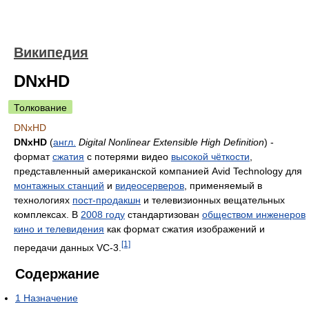
Википедия
DNxHD
Толкование
DNxHD
DNxHD
(
англ.
Digital Nonlinear Extensible High Definition
) -
формат
cжатия
с потерями видео
высокой чёткости
,
представленный американской компанией Avid Technology для
монтажных станций
и
видеосерверов
, применяемый в
технологиях
пост-продакшн
и телевизионных вещательных
комплексах. В
2008 году
стандартизован
обществом инженеров
кино и телевидения
как формат сжатия изображений и
[1]
передачи данных VC-3.
Содержание
1
Назначение