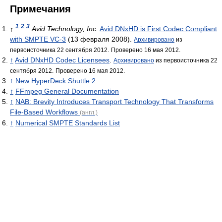
Примечания
1
2
3
↑
Avid Technology, Inc.
Avid DNxHD is First Codec Compliant
with SMPTE VC-3
(13 февраля 2008).
Архивировано
из
первоисточника 22 сентября 2012.
Проверено 16 мая 2012.
↑
Avid DNxHD Codec Licensees
.
Архивировано
из первоисточника 22
сентября 2012.
Проверено 16 мая 2012.
↑
New HyperDeck Shuttle 2
↑
FFmpeg General Documentation
↑
NAB: Brevity Introduces Transport Technology That Transforms
File-Based Workflows
(англ.)
↑
Numerical SMPTE Standards List