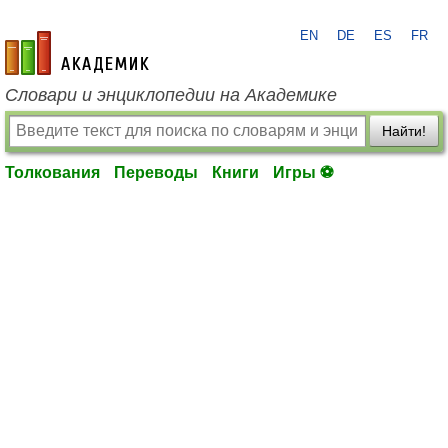
EN
DE
ES
FR
academic.ru
Словари и энциклопедии на Академике
Найти!
Толкования
Переводы
Книги
Игры ⚽