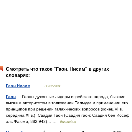
Смотреть что такое "Гаон, Нисим" в других
словарях:
Гаон Нисим
— …
Википедия
Гаон
— Гаоны духовные лидеры еврейского народа, бывшие
высшим авторитетом в толковании Талмуда и применении его
принципов при решении галахических вопросов (конец VI в.
середина XI в.). Саадия Гаон (Саадия гаон; Саадия бен Иосеф
аль Фаюми; 882 942)… …
Википедия