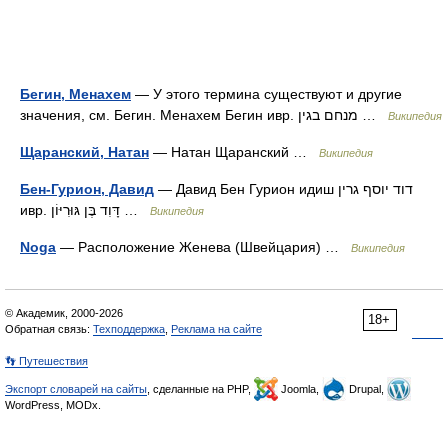
Бегин, Менахем
— У этого термина существуют и другие
значения, см. Бегин. Менахем Бегин ивр. מנחם בגין‎ …
Википедия
Щаранский, Натан
— Натан Щаранский …
Википедия
Бен-Гурион, Давид
— Давид Бен Гурион идиш דוד יוסף גרין
ивр. דָּוִד בֶּן גּוּרִיּוֹן‎ …
Википедия
Noga
— Расположение Женева (Швейцария) …
Википедия
© Академик, 2000-2026
18+
Обратная связь:
Техподдержка
,
Реклама на сайте
👣 Путешествия
Экспорт словарей на сайты
, сделанные на PHP,
Joomla,
Drupal,
WordPress, MODx.