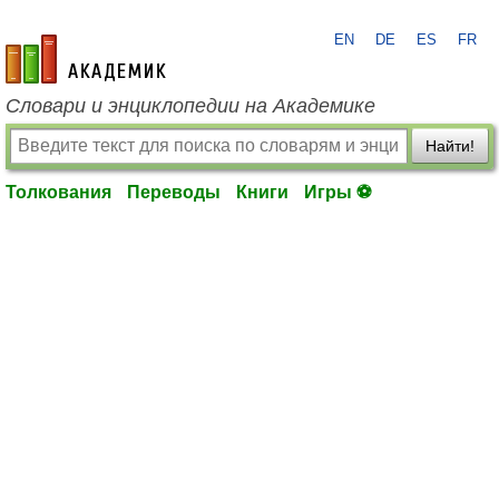
EN
DE
ES
FR
academic.ru
Словари и энциклопедии на Академике
Найти!
Толкования
Переводы
Книги
Игры ⚽