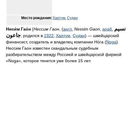
Место рождения:
Хартум
,
Судан
نسيم
Ниси́м Гао́н
(
Нессим Гаон
, (
англ.
Nessim Gaon
,
араб.
جاعون
‎‎; родился в
1922
,
Хартум
,
Судан
) — швейцарский
финансист, создатель и владелец компании Но́га (
Noga
).
Нессим Гаон известен скандальным судебным
разбирательством между Россией и швейцарской фирмой
«Noga», которое тянется уже более 15 лет.