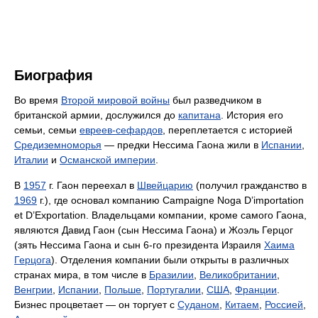
Биография
Во время
Второй мировой войны
был разведчиком в
британской армии, дослужился до
капитана
. История его
семьи, семьи
евреев-сефардов
, переплетается с историей
Средиземноморья
— предки Нессима Гаона жили в
Испании
,
Италии
и
Османской империи
.
В
1957
г. Гаон переехал в
Швейцарию
(получил гражданство в
1969
г.), где основал компанию Campaigne Noga D’importation
et D’Exportation. Владельцами компании, кроме самого Гаона,
являются Давид Гаон (сын Нессима Гаона) и Жоэль Герцог
(зять Нессима Гаона и сын 6-го президента Израиля
Хаима
Герцога
). Отделения компании были открыты в различных
странах мира, в том числе в
Бразилии
,
Великобритании
,
Венгрии
,
Испании
,
Польше
,
Португалии
,
США
,
Франции
.
Бизнес процветает — он торгует с
Суданом
,
Китаем
,
Россией
,