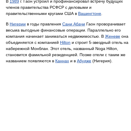
В
1989
г. Гаон устроил и профинансировал встречу будущих
членов правительства РСФСР с деловыми и
правительственными кругами США в
Вашингтоне
.
В
Нигерии
в годы правления
Сани Абачи
Гаон проворачивает
весьма выгодные финансовые операции. Параллельно его
компания начинает заниматься недвижимостью. В
Женеве
она
объединяется с компанией
Hilton
и строит 5-звездный отель на
набережной Монблан. Этот отель, названный Noga Hilton,
становится фамильной резиденцией. Позже отели с таким же
названием появляются в
Каннах
и в
Абудже
(Нигерия).