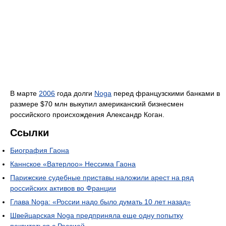
В марте
2006
года долги
Noga
перед французскими банками в
размере $70 млн выкупил американский бизнесмен
российского происхождения Александр Коган.
Ссылки
Биография Гаона
Каннское «Ватерлоо» Нессима Гаона
Парижские судебные приставы наложили арест на ряд
российских активов во Франции
Глава Noga: «России надо было думать 10 лет назад»
Швейцарская Noga предприняла еще одну попытку