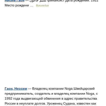
Нисим Гаон
— نسيم جاعون финансист Дата рождения: 1922
Место рождени …
Википедия
Гаон, Нессим
— Владелец компании Noga Швейцарский
предприниматель, создатель и владелец компании Noga, с
1992 года выдвигающей обвинения в адрес правительства
России в неуплате долгов. Уроженец Судана, известен как