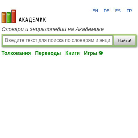
EN
DE
ES
FR
academic.ru
Словари и энциклопедии на Академике
Найти!
Толкования
Переводы
Книги
Игры ⚽