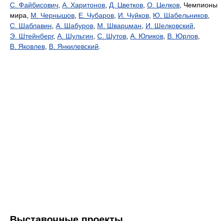
С. Файбисович
,
А. Харитонов
,
Д. Цветков
,
О. Целков
, Чемпионы
мира,
М. Чернышов
,
Е. Чубаров
,
И. Чуйков
,
Ю. Шабельников
,
С. Шаблавин
,
А. Шабуров
,
М. Шварцман
,
И. Шелковский
,
Э. Штейнберг
,
А. Шульгин
,
С. Шутов
,
А. Юликов
,
В. Юрлов
,
В. Яковлев
,
В. Янкилевский
.
Выставочные проекты