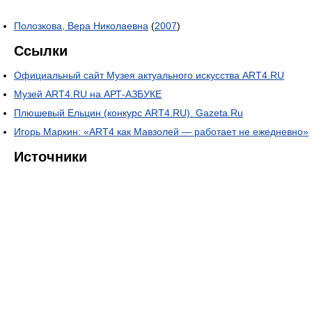
Полозкова, Вера Николаевна
(
2007
)
Ссылки
Официальный сайт Музея актуального искусства ART4.RU
Музей ART4.RU на АРТ-АЗБУКЕ
Плюшевый Ельцин (конкурс ART4.RU). Gazeta.Ru
Игорь Маркин: «ART4 как Мавзолей — работает не ежедневно»
Источники