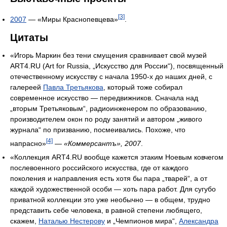
[3]
2007
— «Миры Краснопевцева»
.
Цитаты
«Игорь Маркин без тени смущения сравнивает свой музей
ART4.RU (Art for Russia, „Искусство для России“), посвященный
отечественному искусству с начала 1950-х до наших дней, с
галереей
Павла Третьякова
, который тоже собирал
современное искусство — передвижников. Сначала над
„вторым Третьяковым“, радиоинженером по образованию,
производителем окон по роду занятий и автором „живого
журнала“ по призванию, посмеивались. Похоже, что
[4]
напрасно»
—
«Коммерсантъ», 2007
.
«Коллекция ART4.RU вообще кажется этаким Ноевым ковчегом
послевоенного российского искусства, где от каждого
поколения и направления есть хотя бы пара „тварей“, а от
каждой художественной особи — хоть пара работ. Для сугубо
приватной коллекции это уже необычно — в общем, трудно
представить себе человека, в равной степени любящего,
скажем,
Наталью Нестерову
и „Чемпионов мира“,
Александра