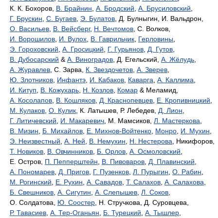
К. К. Бохоров,
В. Брайнин
,
А. Бродский
,
А. Брусиловский
,
Г. Брускин
,
С. Бугаев
,
Э. Булатов
, Д. Булныгин, И. Вальдрон,
О. Васильев
,
В. Вейсберг
,
Н. Вечтомов
, С. Волков,
И. Ворошилов
,
И. Вулох
,
В. Гаврильчик
,
Герловины
,
Э. Гороховский
,
А. Гросицкий
,
Г. Гурьянов
,
Д. Гутов
,
В. Дубосарский
&
А. Виноградов
, Д. Егельский,
А. Жёлудь
,
А. Журавлев
, С. Зарва,
К. Звездочетов
,
А. Зверев
,
Ю. Злотников
,
Инфантэ
,
И. Кабаков
,
Каварга
,
А. Каллима
,
И. Китуп
,
В. Кожухарь
,
Н. Козлов
,
Комар
& Меламид,
А. Косолапов
,
В. Кошляков
,
Д. Краснопевцев
,
Е. Кропивницкий
,
М. Кулаков
,
О. Кулик
, К. Латышев, Р. Лебедев,
Д. Лион
,
Г. Литичевский
,
И. Макаревич
, М. Мамсиков,
Л. Мастеркова
,
В. Мизин
,
Б. Михайлов
,
Е. Михнов-Войтенко
,
Монро
,
И. Мухин
,
Э. Неизвестный
,
А. Ней
,
В. Немухин
,
Н. Нестерова
, Никифоров,
Т. Новиков
,
В. Овчинников
,
Б. Орлов
,
А. Осмоловский
,
Е. Остров,
П. Пепперштейн
,
В. Пивоваров
,
Д. Плавинский
,
А. Пономарев
,
Д. Пригов
,
Г. Пузенков
,
Л. Пурыгин
,
О. Рабин
,
М. Рогинский
,
Е. Рухин
,
А. Савадов
,
Т. Салахов
,
А. Салахова
,
Б. Свешников
,
А. Сигутин
,
А. Слепышев
,
Л. Соков
,
О. Солдатова,
Ю. Соостер
, Н. Стручкова, Д. Суровцева,
Р. Тавасиев
,
А. Тер-Оганьян
,
Б. Турецкий
,
А. Тышлер
,