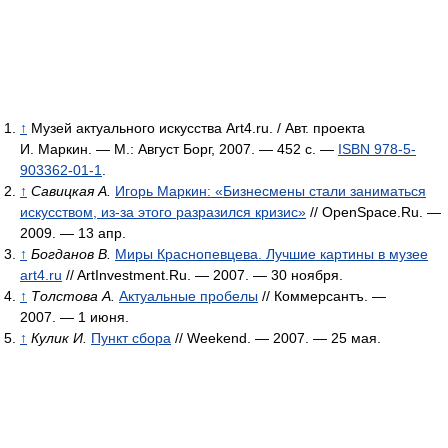
↑
Музей актуального искусства Art4.ru. / Авт. проекта
И. Маркин. — М.: Август Борг, 2007. — 452 с. —
ISBN 978-5-
903362-01-1
.
↑
Савицкая А.
Игорь Маркин: «Бизнесмены стали заниматься
искусством, из-за этого разразился кризис»
// OpenSpace.Ru. —
2009. — 13 апр.
↑
Богданов В.
Миры Краснопевцева. Лучшие картины в музее
art4.ru
// ArtInvestment.Ru. — 2007. — 30 ноября.
↑
Толстова А.
Актуальные пробелы
// Коммерсантъ. —
2007. — 1 июня.
↑
Кулик И.
Пункт сбора
// Weekend. — 2007. — 25 мая.